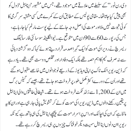
دی رن ٹور” کے سلسلے میں علاقے میں موجود تھے، جس میں مشہور ’اینایبل‘ ڈول کو
بھی پیش کیا جاتا تھا۔مقامی پولیس کے مطابق اُن کے کمرے میں کسی مشتبہ سرگرمی کا
کوئی ثبوت نہیں ملا اور موت کی اصل وجہ جاننے کے لیے پوسٹ مارٹم کیا جا رہا ہے،
جس کی رپورٹ 60 سے 90 دن میں متوقع ہے۔نیو انگلینڈ سوسائٹی فار سائیکک
ریسرچ نے رویرا کی موت کو ایک گہرا صدمہ قرار دیتے ہوئے کہا کہ وہ گزشتہ دہائی
سے نہ صرف ٹیم کا اہم حصہ تھے بلکہ ایک وفادار اور مخلص دوست بھی تھے۔یاد رہے
کہ ڈین ریویرا ٹک ٹاک پر اپنی ویڈیوز کے ذریعے نوجوانوں میں خاصے مقبول ہو گئے
تھے اور اُن کے دورے اکثر مکمل طور پر فروخت ہو جاتے تھے، جیسے کہ گیٹس برگ
میں ان کے 1,200 سے زائد ٹکٹ فروخت ہوئے تھے۔شیطانی طاقتوں والی اینابیل
پر یقین رکھنے والوں میں ڈین ریویرا کی موت کو لے کر تشویش پائی جارہی ہے اور ان کا یہ
ماننا ہے کہ ان کی اچانک اور اس پراسرار موت کے پیچھے اینابیل کی ہی ہاتھ ہے کیونکہ
ریویرا ان دنوں اینابیل سمیت دیگر خوفناک چیزوں پر ہی ریسرچ کر رہے تھے۔