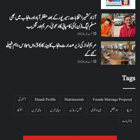
آزاد کشمیر انتخابات: میرپور کے بعد مظفرآباد اور پنجاب میں بھی
مسلم لیگ (ن) کی کامیابی کا دعویٰ، مریم اورنگزیب
اگست 2, 2026
مریم نواز کی زیر صدارت پنجاب کابینہ کا 36واں اجلاس،اہم فیصلے
کئے گئے
اگست 6, 2026
Tags
Female Marriage Proposal
Matrimonials
Shaadi Profile
آتشزدگی
امریکا
انٹرنیشنل
بین الاقوامی
جھلس کر ہلاک
دنیا کی خبریں
عالمی خبریں
میکسیکو
یو ایس اے