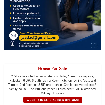
House For Sale
2 Story beautiful house located on Harley Street, Rawalpindi,
Pakistan. 6 BR, 6 Bath, Living Room, Kitchen, Dining Area, and
Terrace. 2nd floor has 3 BR and kitchen. Can be converted into 2-
family house. Beautiful and peaceful area near CMH (Combined
Military Hospital).
Call: +516-637-2742 (New York, USA)