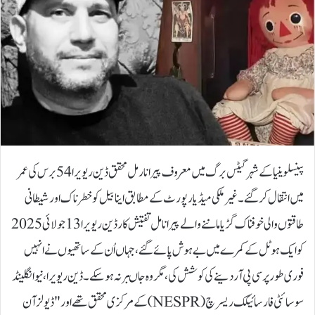
پینسلوینیا کے شہر گیٹس برگ میں معروف پیرانارمل محقق ڈین ریویرا 54 برس کی عمر
میں انتقال کر گئے۔غیر ملکی میڈیا رپورٹ کے مطابق اینابیل کو خطرناک اور شیطانی
طاقتوں والی خوفناک گڑیا ماننے والے پیرانامل تفتیش کار ڈین ریویرا 13 جولائی 2025
کو ایک ہوٹل کے کمرے میں بے ہوش پائے گئے، جہاں اُن کے ساتھیوں نے انہیں
فوری طور پر سی پی آر دینے کی کوشش کی، مگر وہ جاںبر نہ ہوسکے۔ڈین ریویرا، نیو انگلینڈ
سوسائٹی فار سائیکک ریسرچ (NESPR) کے مرکزی محقق تھے اور "ڈیولز آن