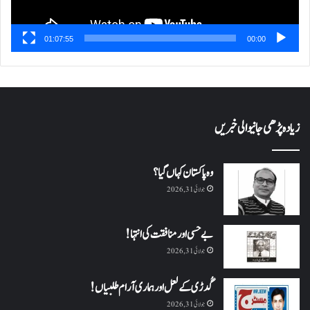
01:07:55
00:00
زیادہ پڑھی جانیوالی خبریں
وہ پاکستان کہاں گیا؟
جولائی 31, 2026
بے حسی اور منافقت کی انتہا !
جولائی 31, 2026
گُدڑی کے لعل اور ہماری آرام طلبیاں!
جولائی 31, 2026