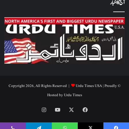
آج کا اخبار
Urdu Times USA
| Proudly
© Copyright 2026, All Rights Reserved |
Hosted by
Urdu Times
Instagram
YouTube
Facebook
X