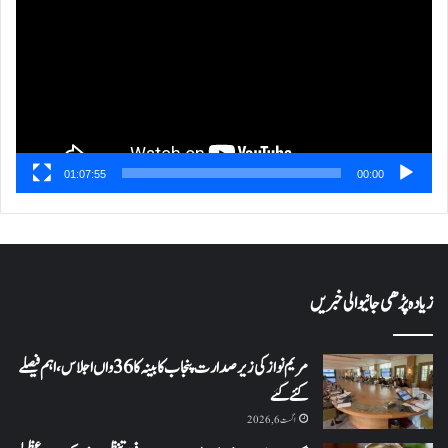
01:07:55
00:00
زیادہ پڑھی جانیوالی خبریں
مریم نواز کی زیر صدارت پنجاب کابینہ کا 36واں اجلاس،اہم فیصلے
کئے گئے
اگست 6, 2026