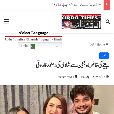
اسٹار فٹبالر لیونل میسی کے والد 68 برس کی عمر میں انتقال کر گئے
nu
Search for
Select Language:
Urdu / English /Spanish / Bengali / Hindi
Home
/
شوبز
Urdu
شوبز
بیٹے کی خاطر ماہ جبین سے شادی کی: منور فاروقی
جولائی 5, 2025
102
1 minute read