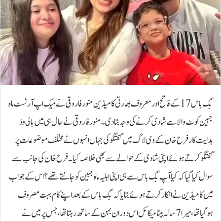
بگ باس 17 کے فاتح اور معروف بھارتی کامیڈین منور فاروقی نے میک اپ آرٹسٹ ماہ
جبین کوٹ والا سے شادی کرنے کی وجہ بتادی۔منور فاروقی نے حال ہی میں بالی وڈ
ہدایت کار فرح خان کے وی لاگ میں گفتگو کی جہاں انہوں نے مختلف موضوعات پر
گفتگو کرتے ہوئے اپنی شادی کے حوالے سے بھی خلاصہ کیا۔فرح خان کی جانب سے
سوال کیا گیا کہ کیا آپ بگ باس سے ہی اپنی اہلیہ ماہ جبین کو جانتے تھے؟ اس کے جواب
میں کامیڈین نے انکار کرتے ہوئے بتایا کہ بگ باس کے بعد اپنے کام بہت مصروف
ہوگیا تھا، میرا 7 سالہ بیٹا میکائل اس دوران بہن کے ساتھ رہتا تھا، جس پر میں نے