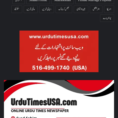
Female Marriage Proposal
Matrimonials
Shaadi Profile
آتشزدگی
امریکا
انٹرنیشنل
بین الاقوامی
جھلس کر ہلاک
دنیا کی خبریں
عالمی خبریں
میکسیکو
یو ایس اے