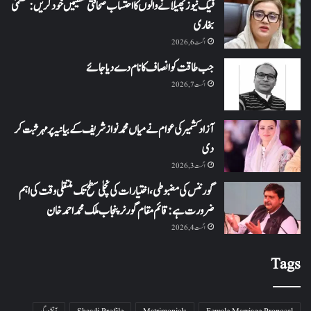
فیک نیوز پھیلانے والوں کا احتساب صحافتی تنظیمیں خود کریں: عظمیٰ
بخاری
اگست 6, 2026
جب طاقت کو انصاف کا نام دے دیا جائے
اگست 7, 2026
آزاد کشمیر کی عوام نے میاں محمد نواز شریف کے بیانیہ پر مہر ثبت کر
دی
اگست 3, 2026
گورننس کی مضبوطی، اختیارات کی نچلی سطح تک منتقلی وقت کی اہم
ضرورت ہے: قائم مقام گورنر پنجاب ملک محمد احمد خان
اگست 4, 2026
Tags