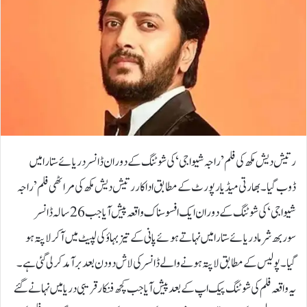
رتیش دیش مکھ کی فلم ’راجہ شیواجی‘ کی شوٹنگ کے دوران ڈانسر دریائے ستارا میں
ڈوب گیا۔بھارتی میڈیا رپورٹ کے مطابق اداکار رتیش دیش مکھ کی مراٹھی فلم ’راجہ
شیواجی‘ کی شوٹنگ کے دوران ایک افسوسناک واقعہ پیش آیا جب 26 سالہ ڈانسر
سوربھ شرما دریائے ستارا میں نہاتے ہوئے پانی کے تیز بہاؤ کی لپیٹ میں آ کر لاپتہ ہو
گیا۔پولیس کے مطابق لاپتہ ہونے والے ڈانسر کی لاش دو دن بعد برآمد کرلی گئی ہے۔
یہ واقعہ فلم کی شوٹنگ پیک اپ کے بعد پیش آیا جب کچھ فنکار قریبی دریا میں نہانے گئے