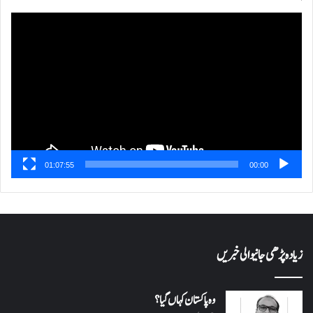
ویڈیو
پلیئر
01:07:55
00:00
زیادہ پڑھی جانیوالی خبریں
وہ پاکستان کہاں گیا؟