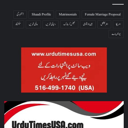
Female Marriage Proposal
Matrimonials
Shaadi Profile
آتشزدگی
امریکا
انٹرنیشنل
بین الاقوامی
جھلس کر ہلاک
دنیا کی خبریں
عالمی خبریں
میکسیکو
یو ایس اے