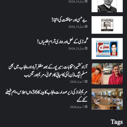
جولائی 31, 2026
بے حسی اور منافقت کی انتہا !
جولائی 31, 2026
گُدڑی کے لعل اور ہماری آرام طلبیاں!
جولائی 31, 2026
آزاد کشمیر انتخابات: میرپور کے بعد مظفرآباد اور پنجاب میں بھی
مسلم لیگ (ن) کی کامیابی کا دعویٰ، مریم اورنگزیب
اگست 2, 2026
مریم نواز کی زیر صدارت پنجاب کابینہ کا 36واں اجلاس،اہم فیصلے
کئے گئے
اگست 6, 2026
Tags