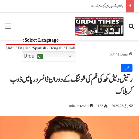
پاکستان فٹ بال میں کیسے نام کمائے؟
nu
Search for
Select Language:
Urdu / English /Spanish / Bengali / Hindi
Home
/
شوبز
Urdu
شوبز
رتیش دیش مکھ کی فلم کی شوٹنگ کے دوران ڈانسر دریا میں ڈوب
کر ہلاک
اپریل 25, 2025
122
1 minute read