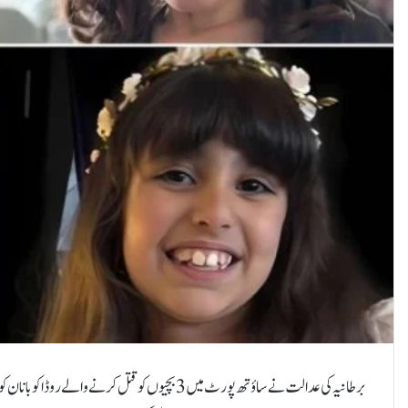
برطانیہ کی عدالت نے ساؤتھ پورٹ میں 3 بچیوں کو قتل