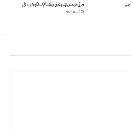
ے
 عندیہ
امریکی سینیٹ میں ایک بار پھر ایران جنگ ختم کرنے کیلئے قرارداد پیش
ڈ
اگست 8, 2026
ی
ڈ
ل
ا
ئ
ن
ک
ے
ب
ع
د
ب
ھ
ی
ج
ن
و
ب
ی