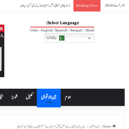
اتوار, اگست 9 2026
کوسٹا ریکا میں ’’کافی فرآگ‘‘ نامی مینڈک کی نئی نسل دریافت
Breaking News
Select Language:
Urdu / English /Spanish / Bengali / Hindi
Urdu
ہوم
بین الاقوامی
کھیل
شوبز
ٹیک
Home
/
بین الاقوامی
/
برطانیہ میں 3 بچیوں کے اصل قاتل کو عمر قید سے مسلم مخالف پروپیگنڈا انجام کو پہنچا