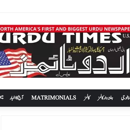
نالوجی
ہفتہ وار کالمز
کالمز
MATRIMONIALS
آج کا اخبار