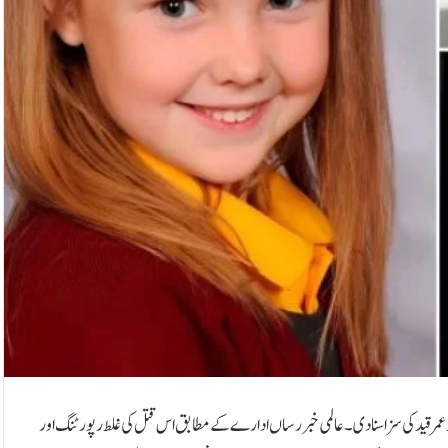
 کرنے والے روڈاکوبانان کو عمر قید کی سزا سنا دی۔عالمی خبر رساں ادارے کے مطابق اس قتل کی غلط رپورٹنگ اور