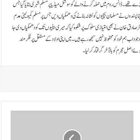
پڑے تھے۔ڈانس روم میں حملہ کرنے والے کو سوشل میڈیا پر مسلم شہری بتایا گیا جس
انتہاپسندوں نے مسلمان بچیوں کو نشانہ بنانے کی دھمکیاں دیں جس پر مسلم کمیونیٹی عدم
ئر صادق خان نے بھی امتیازی سلوک پر شکوہ کیا کہ میری بیٹیوں تک کو دھمکیاں دی جا
 اب ہم خود کو محفوظ نہیں سمجھ رہے ہیں۔ میں اپنی اولاد کے مستقل پر فکر مند
اصل مجرم کو بالآخر گرفتار کرلیا۔
ا
س
ر
ا