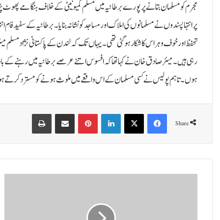
مجرم کو مسلمان بتانے پر پورے برطانیہ میں مسلم کمیونیٹی کے خلاف ہنگامے پھوٹ 
پر انتہاپسندوں نے مسلمانوں کی املاک اور مساجد کو نشانہ بنایا۔برطانیہ کے سفید فام 
تحفظ اور خوف و ہراس کا شکار ہوگئی تھی۔یہاں تک کہ لندن کے پاکستانی نژاد مسلم می
رہی ہیں۔میئر صادق خان نے کہا تھا کہ افسوس اتنے عرصے برطانیہ میں رہنے کے باوجود
ہوں۔تاہم پولیس نے کسی مسلمان کے اس واقعے میں ملوث ہونے کو مسترد کرتے ہوئے 
Print
Share via Email
Pinterest
LinkedIn
X
Facebook
Share
ف
ر
ا
ن