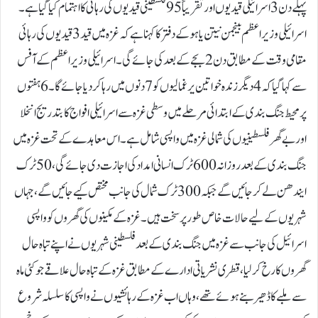
پہلے دن 3 اسرائیلی قیدیوں اور تقریباً 95 فلسطینی قیدیوں کی رہائی کا اہتمام کیا گیا ہے۔
اسرائیلی وزیر اعظم بینجمن نیتن یاہو کے دفتر کا کہنا ہے کہ غزہ میں قید 3 قیدیوں کی رہائی
مقامی وقت کے مطابق دن 2 بجے کے بعد کی جائے گی۔اسرائیلی وزیر اعظم کے آفس
سے کہا گیا کہ 4 دیگر زندہ خواتین یرغمالیوں کو 7 دنوں میں رہا کر دیا جائے گا۔6 ہفتوں
پر محیط جنگ بندی کے ابتدائی مرحلے میں وسطی غزہ سے اسرائیلی افواج کا بتدریج انخلا
اور بے گھر فلسطینیوں کی شمالی غزہ میں واپسی شامل ہے۔اس معاہدے کے تحت غزہ میں
جنگ بندی کے بعد روزانہ 600 ٹرک انسانی امداد کی اجازت دی جائے گی، 50 ٹرک
ایندھن لے کر جائیں گے جبکہ 300 ٹرک شمال کی جانب مختص کیے جائیں گے، جہاں
شہریوں کے لیے حالات خاص طور پر سخت ہیں۔غزہ کے مکینوں کی گھروں کو واپسی
اسرائیل کی جانب سے غزہ میں جنگ بندی کے بعد فلسطینی شہریوں نے اپنے تباہ حال
گھروں کا رخ کرلیا، قطری نشریاتی ادارے کے مطابق غزہ کے تباہ حال علاقے جو کئی ماہ
سے ملبے کا ڈھیر بنے ہوئے تھے، وہاں اب غزہ کے رہائشیوں نے واپسی کا سلسلہ شروع