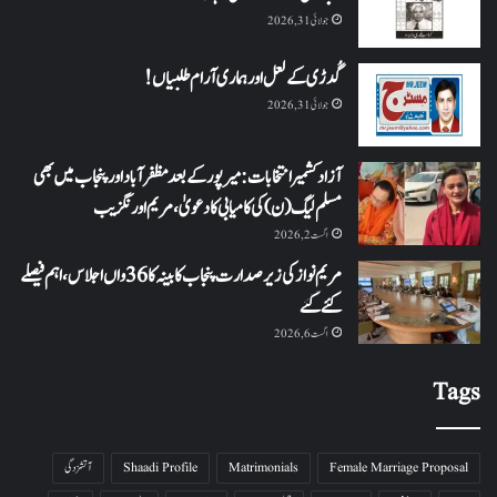
جولائی 31, 2026
گُدڑی کے لعل اور ہماری آرام طلبیاں!
جولائی 31, 2026
آزاد کشمیر انتخابات: میرپور کے بعد مظفرآباد اور پنجاب میں بھی
مسلم لیگ (ن) کی کامیابی کا دعویٰ، مریم اورنگزیب
اگست 2, 2026
مریم نواز کی زیر صدارت پنجاب کابینہ کا 36واں اجلاس،اہم فیصلے
کئے گئے
اگست 6, 2026
Tags
Female Marriage Proposal
Matrimonials
Shaadi Profile
آتشزدگی