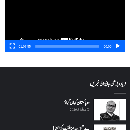
01:07:55
00:00
زیادہ پڑھی جانیوالی خبریں
وہ پاکستان کہاں گیا؟
جولائی 31, 2026
بے حسی اور منافقت کی انتہا !