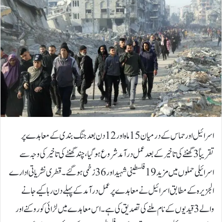
اسرائیل اور حماس کے درمیان 15 ماہ اور 12 دن بعد جنگ بندی کے معاہدے پر
تقریباً 3 گھنٹے کی تاخیر کے بعد عمل درآمد شروع ہو گیا، چند گھنٹے کی تاخیر کی وجہ سے
اسرائیلی حملوں میں مزید 19 فلسطینی شہید اور 36 زخمی ہوگئے۔قطری نشریاتی ادارے
الجزیرہ کے مطابق اسرائیل نے معاہدے پر عمل درآمد کے پہلے دن رہا کیے جانے
والے 3 قیدیوں کے نام ملنے کی تصدیق کی ہے۔اس معاہدے میں لڑائی کو روکنے اور