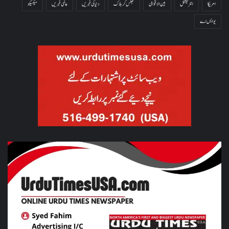
امریکا
انٹرنیشنل
بین الاقوامی
جھلس کر ہلاک
دنیا کی خبریں
عالمی خبریں
میکسیکو
یو ایس اے