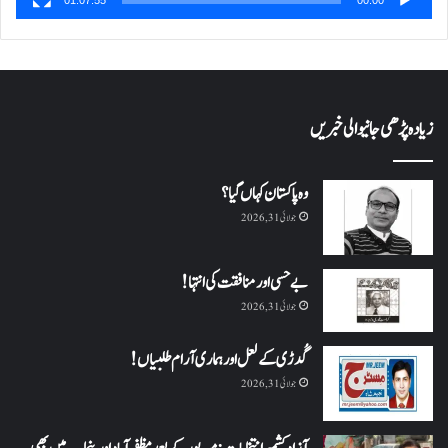
01:07:55
00:00
زیادہ پڑھی جانیوالی خبریں
وہ پاکستان کہاں گیا؟
جولائی 31, 2026
بے حسی اور منافقت کی انتہا !
جولائی 31, 2026
گُدڑی کے لعل اور ہماری آرام طلبیاں!
جولائی 31, 2026