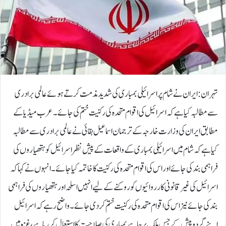
تہران :ایران نے شام پر اسرائیلی بمباری کی شدید مذمت کرتے ہوئے عالمی برادری
سے مطالبہ کیا ہے کہ اسرائیل کی اقوام متحدہ کی رکنیت ختم کی جائے۔عرب میڈیا کے
مطابق ایران کی وزارت خارجہ کے ترجمان اسماعیل بقائی نے عالمی برادری سے مطالبہ
کیا ہے کہ شام میں اسرائیلی بمباری کے واقعات کے پیش نظر اسرائیل کو ہتھیاروں کی
فراہمی بند کی جائے اور اس کی اقوام متحدہ کی رکنیت کا خاتمہ کیا جائے۔انہوں نے کہا کہ
اسرائیل کی غیر قانونی کارروائیوں کو روکنے کے لیے انہیں اسلحہ اور ہتھیاروں کی فراہمی
بند کی جائے نیز اس کی اقوام متحدہ کی رکنیت ختم کر دی جائے۔واضح رہے کہ اسرائیل
اپنے گرد و پیش کے جس ملک پر چاہے بمباری کی صلاحیت کا استعمال کر رہا ہے، غزہ میں