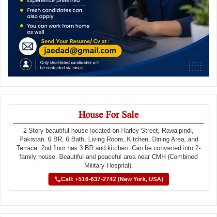
House For Sale
2 Story beautiful house located on Harley Street, Rawalpindi,
Pakistan. 6 BR, 6 Bath, Living Room, Kitchen, Dining Area, and
Terrace. 2nd floor has 3 BR and kitchen. Can be converted into 2-
family house. Beautiful and peaceful area near CMH (Combined
Military Hospital).
Call: +516-637-2742 (New York, USA)