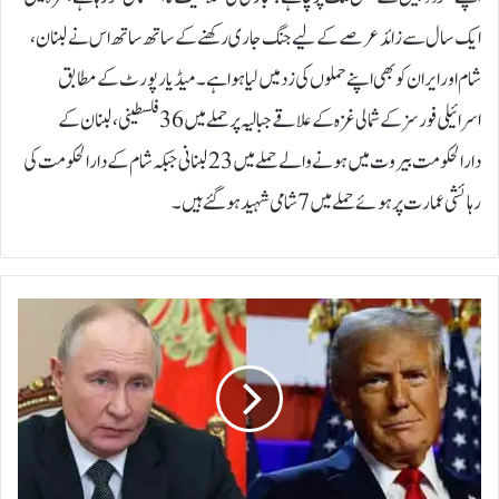
ایک سال سے زائد عرصے کے لیے جنگ جاری رکھنے کے ساتھ ساتھ اس نے لبنان ،
شام اور ایران کو بھی اپنے حملوں کی زد میں لیا ہوا ہے۔میڈیا رپورٹ کے مطابق
اسرائیلی فورسز کے شمالی غزہ کے علاقے جبالیہ پر حملے میں 36 فلسطینی، لبنان کے
دارالحکومت بیروت میں ہونے والے حملے میں 23 لبنانی جبکہ شام کے دارالحکومت کی
رہائشی عمارت پر ہوئے حملے میں 7 شامی شہید ہو گئے ہیں۔
ر
و
س
ی
ح
ک
ا
م
ن