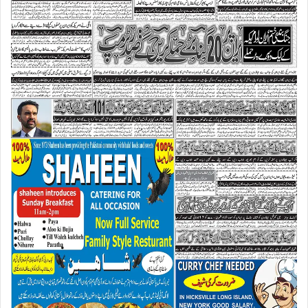
ط
ا
ل
ب
ہ