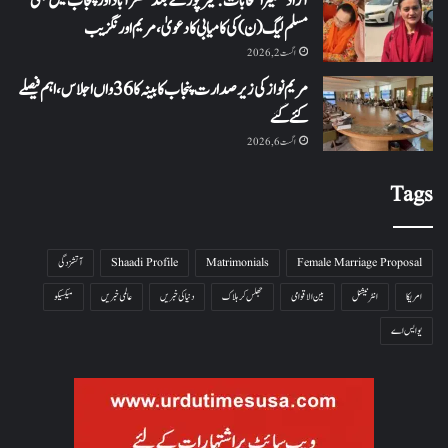
آزاد کشمیر انتخابات: میرپور کے بعد مظفرآباد اور پنجاب میں بھی
مسلم لیگ (ن) کی کامیابی کا دعویٰ، مریم اورنگزیب
اگست 2, 2026
مریم نواز کی زیر صدارت پنجاب کابینہ کا 36واں اجلاس،اہم فیصلے
کئے گئے
اگست 6, 2026
Tags
Female Marriage Proposal
Matrimonials
Shaadi Profile
آتشزدگی
امریکا
انٹرنیشنل
بین الاقوامی
جھلس کر ہلاک
دنیا کی خبریں
عالمی خبریں
میکسیکو
یو ایس اے