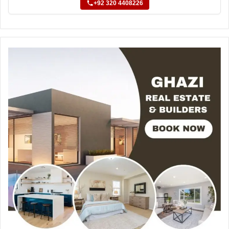
+92 320 4408226