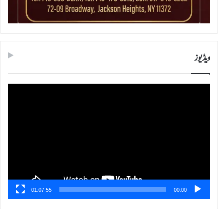
ویڈیوز
ویڈیو
پلیئر
01:07:55
00:00