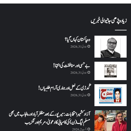
زیادہ پڑھی جانیوالی خبریں
وہ پاکستان کہاں گیا؟
جولائی 31, 2026
بے حسی اور منافقت کی انتہا !
جولائی 31, 2026
گُدڑی کے لعل اور ہماری آرام طلبیاں!
جولائی 31, 2026
آزاد کشمیر انتخابات: میرپور کے بعد مظفرآباد اور پنجاب میں بھی
مسلم لیگ (ن) کی کامیابی کا دعویٰ، مریم اورنگزیب
اگست 2, 2026