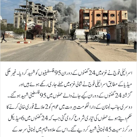
اسرائیلی فوج نے غزہ میں 24 گھنٹوں کے دوران 95 فلسطینیوں کو شہید کردیا۔غیر ملکی
میڈیا کے مطابق اسرائیلی فوج نے شمالی غزہ میں حملے جاری رکھے ہوئے ہیں اور
گزشتہ 24 گھنٹوں کے دوران کیے جانے والے حملوں میں 95 فلسطینی شہید ہوگئے۔
دوسری جانب لبنان کے دارالحکومت بیروت میں عوام کو 2 علاقے فوری خالی کرنے کا
حکم دیتے ہوئے حملوں کی تیاری شروع کردی گئی جب کہ 24 گھنٹوں میں 6 میڈیکل
ورکرز سمیت 45 لبنانی شہید کردیے گئے۔اس کے علاوہ شام میں لبنانی سرحد کے