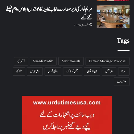
مریم نواز کی زیر صدارت پنجاب کابینہ کا 36واں اجلاس،اہم فیصلے
کئے گئے
اگست 6, 2026
Tags
Female Marriage Proposal
Matrimonials
Shaadi Profile
آتشزدگی
امریکا
انٹرنیشنل
بین الاقوامی
جھلس کر ہلاک
دنیا کی خبریں
عالمی خبریں
میکسیکو
یو ایس اے