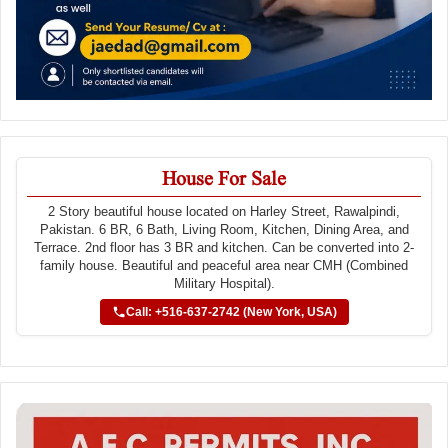
House For Sale
2 Story beautiful house located on Harley Street, Rawalpindi,
Pakistan. 6 BR, 6 Bath, Living Room, Kitchen, Dining Area, and
Terrace. 2nd floor has 3 BR and kitchen. Can be converted into 2-
family house. Beautiful and peaceful area near CMH (Combined
Military Hospital).
Call: +516-637-2742 (New York, USA)