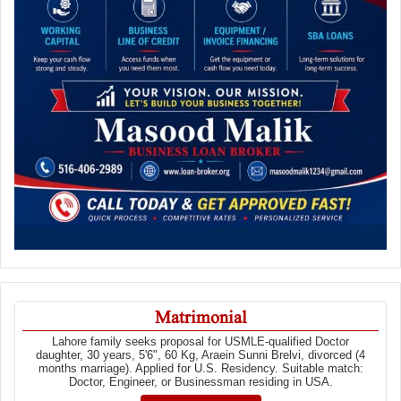
Matrimonial
Lahore family seeks proposal for USMLE-qualified Doctor
daughter, 30 years, 5'6", 60 Kg, Araein Sunni Brelvi, divorced (4
months marriage). Applied for U.S. Residency. Suitable match:
Doctor, Engineer, or Businessman residing in USA.