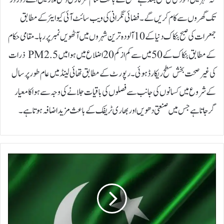
تک گھروں سے کام کریں گے۔فضائی نگرانی کی ویب سائٹ آئی کیو ایئر کے مطابق
جمعرات کی صبح بنکاک دنیا کے 10 آلودہ ترین شہروں میں آٹھویں نمبر پر رہا۔مقامی حکام
کے مطابق بنکاک کے 50 میں سے کم از کم 20 اضلاع میں ہوا میں PM2.5 ذرات
کی غیر صحت بخش سطح ریکارڈ ہوئی۔رپورٹ کے مطابق تھائی لینڈ میں عام طور پر سال
کے شروع میں کسانوں کی جانب سے فصلوں کی باقیات جلانے کی وجہ سے ہوا کا معیار
گر جاتا ہے جس میں صنعتی دھویں اور بھاری ٹریفک کے باعث مزید اضافہ ہوتا ہے۔
ت
ح
ر
ی
ک
ا
ن