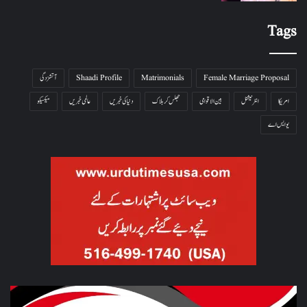
Tags
Female Marriage Proposal
Matrimonials
Shaadi Profile
آتشزدگی
امریکا
انٹرنیشنل
بین الاقوامی
جھلس کر ہلاک
دنیا کی خبریں
عالمی خبریں
میکسیکو
یو ایس اے