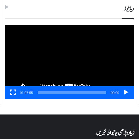
ویڈیوز
ویڈیو
پلیئر
01:07:55
00:00
زیادہ پڑھی جانیوالی خبریں