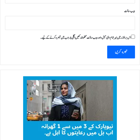
ویب‌ سائٹ
اس براؤزر میں میرا نام، ای میل، اور ویب سائٹ محفوظ رکھیں اگلی بار جب میں تبصرہ کرنے کےلیے۔