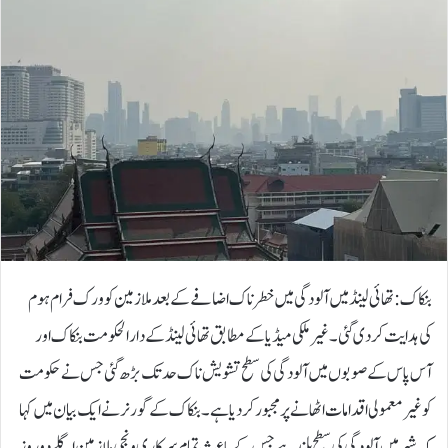
بنکاک: تھائی لینڈ میں آلودگی میں خطرناک اضافے کے بعد ملازمین کو ورک فرام ہوم
کی ہدایت کردی گئی۔غیرملکی میڈیا کے مطابق تھائی لینڈ کے دارالحکومت بنکاک اور
آس پاس کے صوبوں میں آلودگی کی سطح تشویش ناک حد تک بڑھ گئی جس نے حکومت
کو غیرمعمولی اقدامات اٹھانے پر مجبور کردیا ہے۔بنکاک کے گورنر نے ایک بیان میں کہا
کہ شہر میں آلودگی کی سطح بلند ہے جس کے باعث تمام سرکاری و نجی ملازمین اگلے دو روز