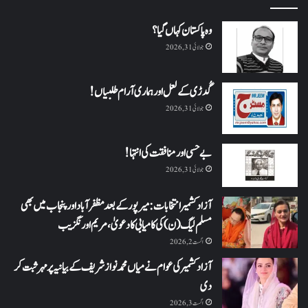
وہ پاکستان کہاں گیا؟
جولائی 31, 2026
گُدڑی کے لعل اور ہماری آرام طلبیاں!
جولائی 31, 2026
بے حسی اور منافقت کی انتہا !
جولائی 31, 2026
آزاد کشمیر انتخابات: میرپور کے بعد مظفرآباد اور پنجاب میں بھی
مسلم لیگ (ن) کی کامیابی کا دعویٰ، مریم اورنگزیب
اگست 2, 2026
آزاد کشمیر کی عوام نے میاں محمد نواز شریف کے بیانیہ پر مہر ثبت کر
دی
اگست 3, 2026