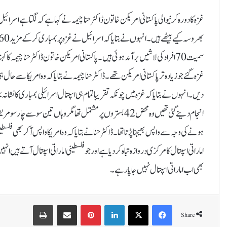
غزہ کا دورہ کرنیوالی پاکستانی امریکن خاتون ڈاکٹر حنا چیمہ نے کہا ہے کہ لگتا ہے اسرائیل
غزہ گئے جو زیادہ ترپاکستانی امریکن تھے۔ ڈاکٹر حنا چیمہ نے بتایا کہ وہ امریکا سے حال
دیں۔انہوں نے بتایا کہ غزہ میں چونکہ تقریبا تمام ہی اسپتال اسرائیلی بمباری کا نشانہ ب
انجام دینے گئی تھیں وہ محض 42 بستروں پر مشتمل تھا مگر وہاں 
ہونے کی وجہ سے واپس بھیجنا پڑتا تھا۔ڈاکٹرحنا نے بتایا کہ وہ امریکا واپس آکر بھی ف
اماراتی اسپتال کا مرکزی دروازہ تباہ کردیا ہے اور جو فلسطینی اماراتی اسپتال آتےہیں
بھی اب اماراتی اسپتال نہیں جا پارہے۔
Print
Share via Email
Pinterest
LinkedIn
X
Facebook
Share