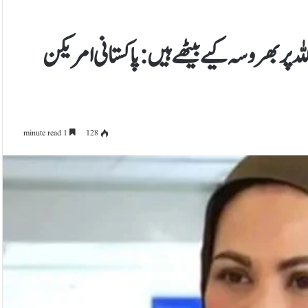
پر بھروسہ کیے بیٹھے ہیں: پاکستانی امریکن
1 minute read
128