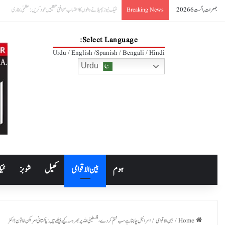
جمعرات, اگست 6 2026
پاکستان، آذربائیجان تعلقات مزید مضبوط بنانے کے عزم کا اعادہ
Breaking News
Select Language:
Urdu / English /Spanish / Bengali / Hindi
Urdu
ہوم
بین الاقوامی
کھیل
شوبز
ٹیک
Home
/
بین الاقوامی
/
اسرائیل چاہتا ہےسب ختم کردے، فلسطینی اللہ پر بھروسہ کیے بیٹھے ہیں: پاکستانی امریکن خاتون ڈاکٹر