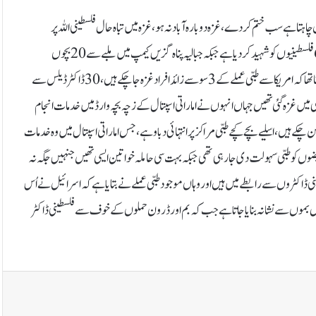
 چاہتا ہے سب ختم کردے، غزہ دوبارہ آباد نہ ہو، غزہ میں تباہ حال فلسطینی اللہ پر
بھروسہ کیے بیٹھے ہیں۔انہوں نے بتایا کہ اسرائیل نے غزہ پر بمباری کرکے مزید 60 فلسطینیوں کو شہید کردیا ہے جبکہ جبالیہ پناہ گزیں کیمپ میں ملبے سے 20 بچوں
سمیت 70 افراد کی لاشیں برآمد ہوئی ہیں۔پاکستانی امریکن خاتون ڈاکٹر حنا چیمہ کا کہنا تھا کہ امریکا سے طبی عملے کے 3 سو سے زائد افراد غزہ جا چکے ہیں، 30 ڈاکٹر ڈیلس سے
 ہی میں غزہ گئی تھیں جہاں انہوں نے اماراتی اسپتال کے زچہ بچہ وارڈ میں خدمات انجام
ن چکے ہیں، اسلیے بچے کچے طبی مراکز پر انتہائی دباو ہے، جس اماراتی اسپتال میں وہ خدمات
تین سو سے چار سو مریضوں کو طبی سہولت دی جارہی تھی جبکہ بہت سی حاملہ خواتین ایسی تھیں جنہیں جگہ نہ
لسطینی ڈاکٹروں سے رابطے میں ہیں اور وہاں موجود طبی عملے نے بتایا ہے کہ اسرائیل نےاُس
 انہیں بموں سےنشانہ بنایا جاتا ہے جب کہ بم اور ڈرون حملوں کے خوف سے فلسطینی ڈاکٹر