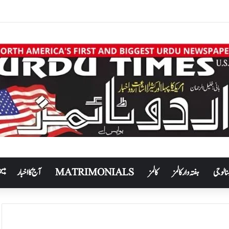
نالوجی
ہفتہ وار کالمز
کالمز
MATRIMONIALS
آج کا اخبار