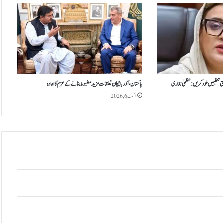
ت
ر
د
،
ا
س
ر
ا
تی تنظیمیں خود کریں: عظمیٰ بخاری
پاکستان، آذربائیجان تعلقات مزید مضبوط بنانے کے عزم کا اعادہ
ئ
اگست 6, 2026
ی
ل
ک
ا
ر
ف
ح
پ
ر
ٹ
ی
ن