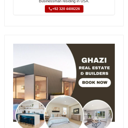
Businessman residing in USA.
+92 320 4408226