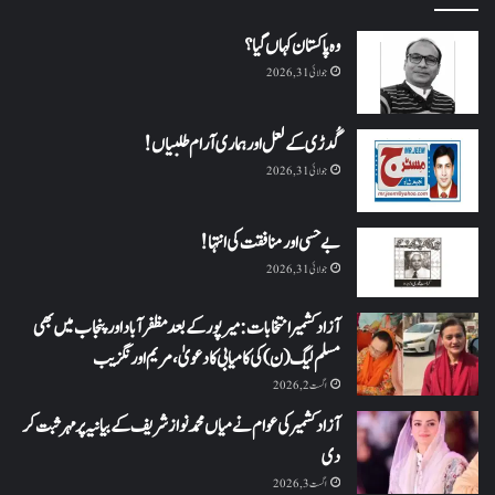
وہ پاکستان کہاں گیا؟
جولائی 31, 2026
گُدڑی کے لعل اور ہماری آرام طلبیاں!
جولائی 31, 2026
بے حسی اور منافقت کی انتہا !
جولائی 31, 2026
آزاد کشمیر انتخابات: میرپور کے بعد مظفرآباد اور پنجاب میں بھی
مسلم لیگ (ن) کی کامیابی کا دعویٰ، مریم اورنگزیب
اگست 2, 2026
آزاد کشمیر کی عوام نے میاں محمد نواز شریف کے بیانیہ پر مہر ثبت کر
دی
اگست 3, 2026