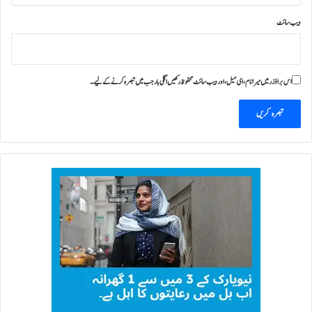
و
ویب‌ سائٹ
ٹ
ر
اس براؤزر میں میرا نام، ای میل، اور ویب سائٹ محفوظ رکھیں اگلی بار جب میں تبصرہ کرنے کےلیے۔