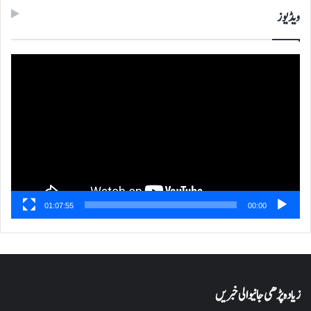
ویڈیوز
ویڈیو
پلیئر
01:07:55
00:00
زیادہ پڑھی جانیوالی خبریں