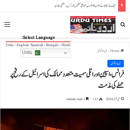
پاکستان، آذربائیجان تعلقات مزید مضبوط بنانے کے عزم کا اعادہ
nu
Search for
Select Language:
Urdu / English /Spanish / Bengali / Hindi
Home
/
بین الاقوامی
Urdu
بین الاقوامی
فرانس،اسپین اور اٹلی سمیت متعدد ممالک کی اسرائیل کے رفح پر
حملے کی مذمت
مئی 27, 2024
113
1 minute read