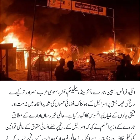
اٹلی، فرانس، اسپین، ناروے، آئرلینڈ، بیلجیئم، قطر، سعوی عرب، مصر اور ترکیے نے
رفح کی خیمہ بستی پر اسرائیل کے ہولناک فضائی حملوں کی شدید الفاظ میں مذمت اور
قیمتی جانوں کے ضیاع پر افسوس کا اظہار کیا ہے۔عالمی خبر رساں ادارے کے مطابق
ناروے کے وزیراعظم نے کہا کہ اسرائیل کے رفح پر حملے انسانی حقوق کے عالمی قوانین
کی کھلی خلاف ورزی ہیں۔ اسرائیل نے عالمی فوجداری عدالت کے رفح پر حملہ نہ کرنے