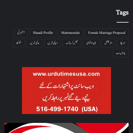
Tags
Female Marriage Proposal
Matrimonials
Shaadi Profile
آتشزدگی
امریکا
انٹرنیشنل
بین الاقوامی
جھلس کر ہلاک
دنیا کی خبریں
عالمی خبریں
میکسیکو
یو ایس اے