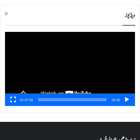
ویڈیوز
ویڈیو
پلیئر
01:07:55
00:00