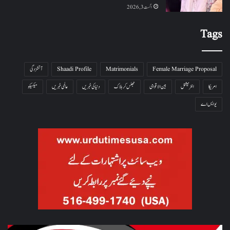
اگست 3, 2026
Tags
Female Marriage Proposal
Matrimonials
Shaadi Profile
آتشزدگی
امریکا
انٹرنیشنل
بین الاقوامی
جھلس کر ہلاک
دنیا کی خبریں
عالمی خبریں
میکسیکو
یو ایس اے