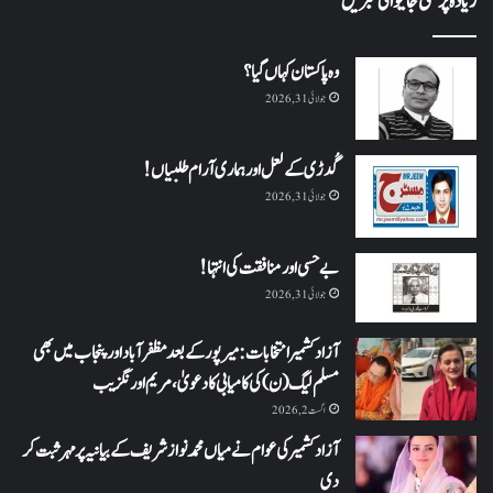
زیادہ پڑھی جانیوالی خبریں
وہ پاکستان کہاں گیا؟
جولائی 31, 2026
گُدڑی کے لعل اور ہماری آرام طلبیاں!
جولائی 31, 2026
بے حسی اور منافقت کی انتہا !
جولائی 31, 2026
آزاد کشمیر انتخابات: میرپور کے بعد مظفرآباد اور پنجاب میں بھی
مسلم لیگ (ن) کی کامیابی کا دعویٰ، مریم اورنگزیب
اگست 2, 2026
آزاد کشمیر کی عوام نے میاں محمد نواز شریف کے بیانیہ پر مہر ثبت کر
دی