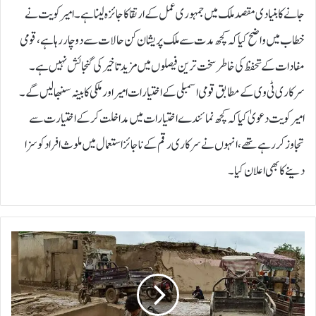
جانے کا بنیادی مقصد ملک میں جمہوری عمل کے ارتقا کا جائزہ لینا ہے۔امیر کویت نے
خطاب میں واضح کیا کہ کچھ مدت سے ملک پریشان کن حالات سے دوچار رہا ہے، قومی
مفادات کے تحفظ کی خاطر سخت ترین فیصلوں میں مزید تاخیر کی گنجائش نہیں ہے۔
سرکاری ٹی وی کے مطابق قومی اسمبلی کے اختیارات امیر اور ملکی کابینہ سنبھالیں گے۔
امیر کویت دعویٰ کیا کہ کچھ نمائندے اختیارات میں مداخلت کرکے اختیارت سے
تجاوز کررہے تھے، انہوں نے سرکاری رقم کے ناجائز استعمال میں ملوث افراد کو سزا
دینے کا بھی اعلان کیا۔
ا
ف
غ
ا
ن
س