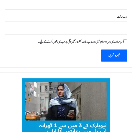
ویب‌ سائٹ
اس براؤزر میں میرا نام، ای میل، اور ویب سائٹ محفوظ رکھیں اگلی بار جب میں تبصرہ کرنے کےلیے۔