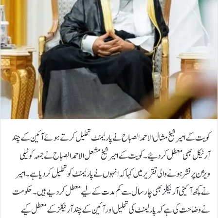
کویت کے امیر شیخ مشال الاحمد الصباح نے پارلیمنٹ تحلیل کرتے ہوئے آئین کے چند
آرٹیکل بھی معطل کردئیے۔کویت کے امیر شیخ مشعل الاحمد الصباح نے جمعہ کو ٹیلی
ویژن پر نشر ہونے والی تقریر میں کہا کہ انہوں نے پارلیمنٹ کو تحلیل کر دیا ہے۔امیر
نے کچھ آئینی آرٹیکلز بھی چار سال سے کم مدت کے لیے معطل کر دیے ہیں۔حکومت
نے وضاحت کی ہے کہ پارلیمنٹ کی تحلیل اور آئین کے چند آرٹیکلز کے معطل کیے