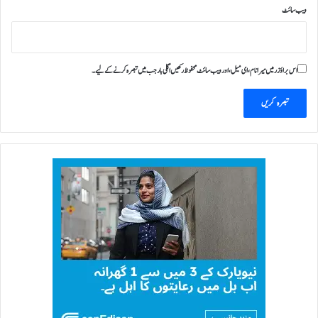
ویب‌ سائٹ
ر
ج
ہ
س
اس براؤزر میں میرا نام، ای میل، اور ویب سائٹ محفوظ رکھیں اگلی بار جب میں تبصرہ کرنے کےلیے۔
ی
خ
پ
ا