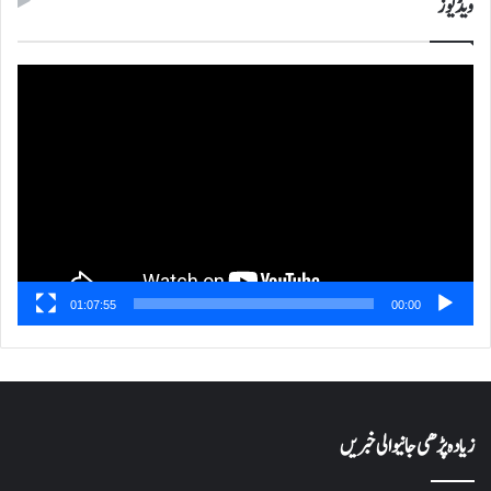
ویڈیوز
ویڈیو
پلیئر
01:07:55
00:00
زیادہ پڑھی جانیوالی خبریں