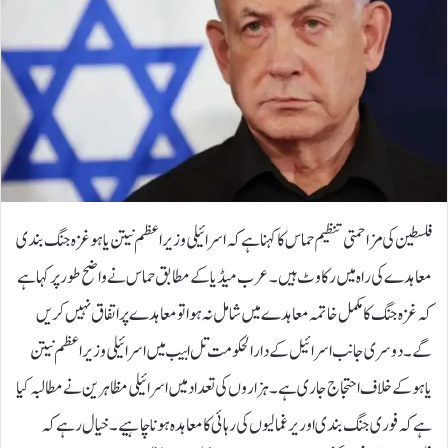
فلسطین کی مزاحمتی تنظیم حماس کا کہنا ہے کہ اسرائیلی وزیراعظم نیتن یاہو غزہ جنگ بندی
معاہدے کی راہ میں رکاوٹ ہیں۔عرب میڈیا کے مطابق حماس نے واضح طور پر کہا ہے
کہ غزہ جنگ کا مکمل خاتمہ معاہدے میں شامل نہ ہوا تو معاہدے پر اتفاق نہیں کریں
گے۔دوسری جانب اسرائیل کے دارالحکومت تل ابیب میں اسرائیلی وزیر اعظم نیتن
یاہو کے خلاف احتجاج جاری ہے۔ہزاروں کی تعداد میں اسرائیلی مظاہرین نے مطالبہ کیا
ہے کہ فوری جنگ بندی اور یرغمالیوں کی رہائی کا معاہدہ ہونا چاہیے۔خیال رہے کہ