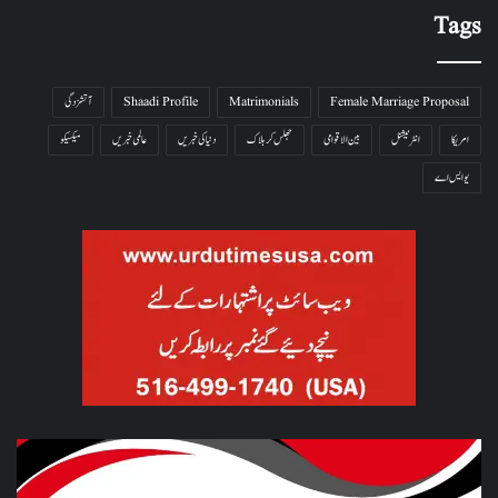
Tags
Female Marriage Proposal
Matrimonials
Shaadi Profile
آتشزدگی
امریکا
انٹرنیشنل
بین الاقوامی
جھلس کر ہلاک
دنیا کی خبریں
عالمی خبریں
میکسیکو
یو ایس اے