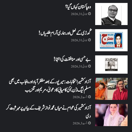
وہ پاکستان کہاں گیا؟
جولائی 31, 2026
گُدڑی کے لعل اور ہماری آرام طلبیاں!
جولائی 31, 2026
بے حسی اور منافقت کی انتہا !
جولائی 31, 2026
آزاد کشمیر انتخابات: میرپور کے بعد مظفرآباد اور پنجاب میں بھی
مسلم لیگ (ن) کی کامیابی کا دعویٰ، مریم اورنگزیب
اگست 2, 2026
آزاد کشمیر کی عوام نے میاں محمد نواز شریف کے بیانیہ پر مہر ثبت کر
دی
اگست 3, 2026