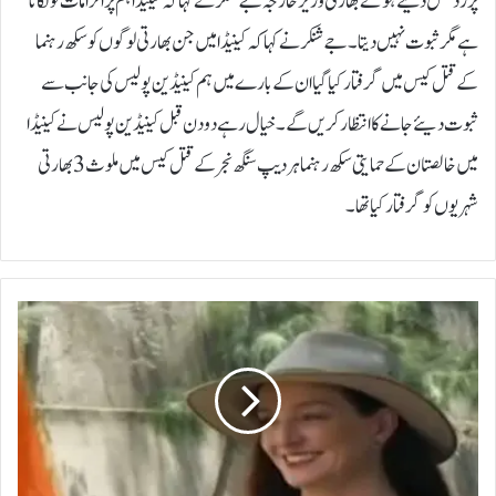
پرردعمل دیتے ہوئے بھارتی وزیر خارجہ جے شنکر نے کہا کہ کینیڈا ہم پر الزامات تو لگاتا
ہے مگر ثبوت نہیں دیتا۔ جے شنکر نے کہا کہ کینیڈا میں جن بھارتی لوگوں کو سکھ رہنما
کے قتل کیس میں گرفتار کیا گیا ان کے بارے میں ہم کینیڈین پولیس کی جانب سے
ثبوت دیئے جانے کا انتظار کریں گے۔خیال رہے دو دن قبل کینیڈین پولیس نے کینیڈا
میں خالصتان کے حمایتی سکھ رہنما ہردیپ سنگھ نجر کے قتل کیس میں ملوث 3 بھارتی
شہریوں کو گرفتار کیا تھا۔
آ
س
ٹ
ر
ی
ل
و
ی