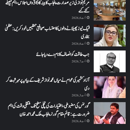
مریم نواز کی زیر صدارت پنجاب کابینہ کا 36واں اجلاس،اہم فیصلے
کئے گئے
اگست 6, 2026
فیک نیوز پھیلانے والوں کا احتساب صحافتی تنظیمیں خود کریں: عظمیٰ
بخاری
اگست 6, 2026
جب طاقت کو انصاف کا نام دے دیا جائے
اگست 7, 2026
آزاد کشمیر کی عوام نے میاں محمد نواز شریف کے بیانیہ پر مہر ثبت کر
دی
اگست 3, 2026
گورننس کی مضبوطی، اختیارات کی نچلی سطح تک منتقلی وقت کی اہم
ضرورت ہے: قائم مقام گورنر پنجاب ملک محمد احمد خان
اگست 4, 2026