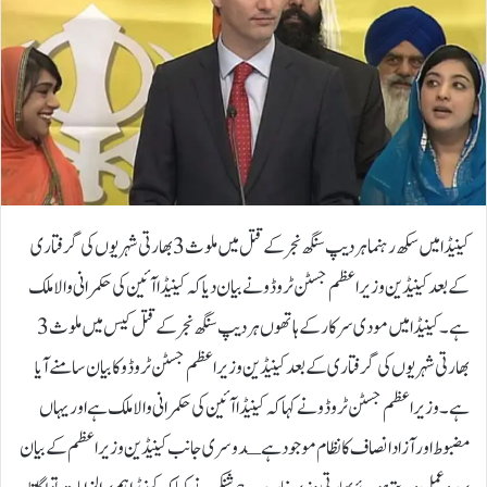
کینیڈا میں سکھ رہنما ہردیپ سنگھ نجر کے قتل میں ملوث 3 بھارتی شہریوں کی گرفتاری
کے بعد کینیڈین وزیراعظم جسٹن ٹروڈو نے بیان دیا کہ کینیڈا آئین کی حکمرانی والا ملک
ہے۔کینیڈا میں مودی سرکار کے ہاتھوں ہردیپ سنگھ نجر کے قتل کیس میں ملوث 3
بھارتی شہریوں کی گرفتاری کے بعد کینیڈین وزیراعظم جسٹن ٹروڈو کا بیان سامنے آیا
ہے۔ وزیراعظم جسٹن ٹروڈو نے کہا کہ کینیڈا آئین کی حکمرانی والا ملک ہے اور یہاں
مضبوط اور آزاد انصاف کا نظام موجود ہےـدوسری جانب کینیڈین وزیراعظم کے بیان