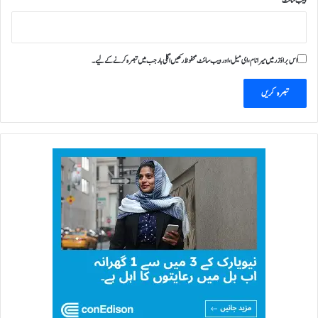
ویب‌ سائٹ
اس براؤزر میں میرا نام، ای میل، اور ویب سائٹ محفوظ رکھیں اگلی بار جب میں تبصرہ کرنے کےلیے۔