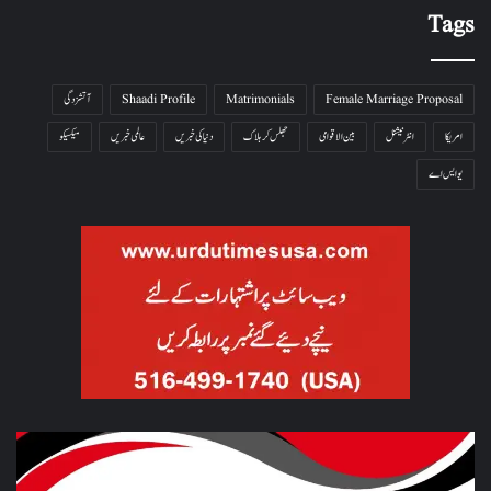
Tags
Female Marriage Proposal
Matrimonials
Shaadi Profile
آتشزدگی
امریکا
انٹرنیشنل
بین الاقوامی
جھلس کر ہلاک
دنیا کی خبریں
عالمی خبریں
میکسیکو
یو ایس اے