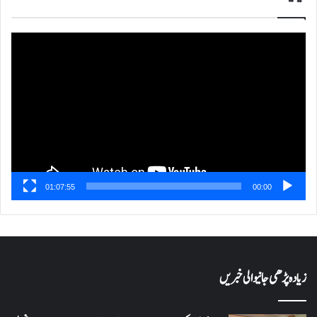
ویڈیو
پلیئر
01:07:55
00:00
زیادہ پڑھی جانیوالی خبریں