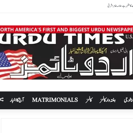
نالوجی
ہفتہ وار کالمز
کالمز
MATRIMONIALS
آج کا اخبار