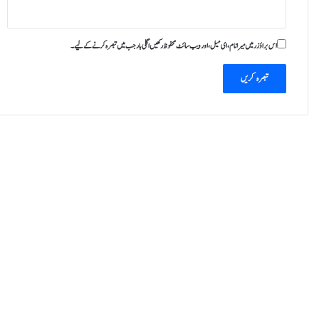
اس براؤزر میں میرا نام، ای میل، اور ویب سائٹ محفوظ رکھیں اگلی بار جب میں تبصرہ کرنے کےلیے۔