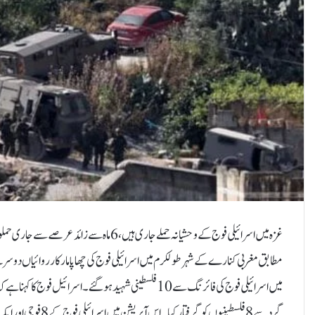
مطابق مغربی کنارے کے شہر طولکرم میں اسرائیلی فوج کی چھاپا مارکارروائیاں دوس
گرد سے 8 فلسطینیوں ک