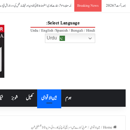
جمعہ, اگست 7 2026
صدر آصف علی زرداری کا مکہ مشترکہ دفاعی معاہدے کا خیرمقدم
Breaking News
Select Language:
Urdu / English /Spanish / Bengali / Hindi
Urdu
ہوم
بین الاقوامی
کھیل
شوبز
ٹیک
Home
/
بین الاقوامی
/
مغربی کنارے میں اسرائیلی فوج کی کارروائی، مزید 10 فلسطینی شہید