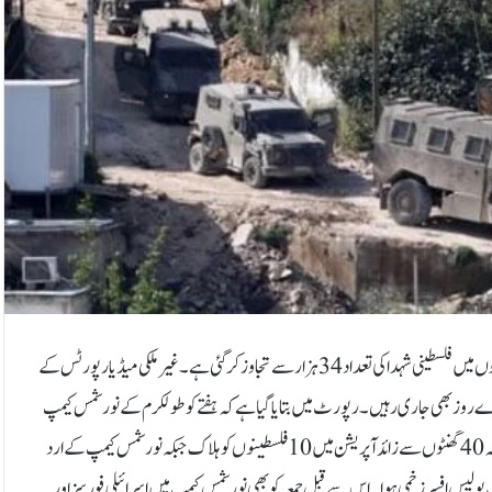
غزہ میں اسرائیلی فوج کے وحشیانہ حملے جاری ہیں،6 ماہ سے زائد عرصے سے جاری حملوں میں فلسطینی شہدا کی تعداد 34 ہزار سے تجاوز کر گئی ہے۔غیر ملکی میڈیا رپورٹس کے
رے روز بھی جاری رہیں۔رپورٹ میں بتایا گیا ہے کہ ہفتے کو طولکرم کے نورشمس کیمپ
میں اسرائیلی فوج کی فائرنگ سے 10 فلسطینی شہید ہوگئے۔اسرائیل فوج کا کہنا ہے کہ 40 گھنٹوں سے زائد آپریشن میں 10 فلسطینوں کو ہلاک جبکہ نور شمس کیمپ کے ارد
و گرفتار کیا۔اس آپریشن میں اسرائیلی فوج کے 8 فوجی اور ایک پولیس افسر زخمی ہوا۔اس سے قبل جمعہ کو بھی نورشمس کیمپ میں اسرائیلی فورسز اور