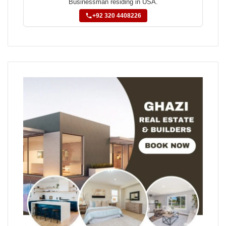
Businessman residing in USA.
+92 320 4408226