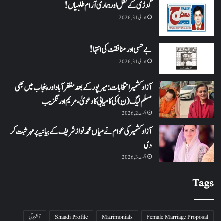
گُدڑی کے لعل اور ہماری آرام طلبیاں!
جولائی 31, 2026
بے حسی اور منافقت کی انتہا !
جولائی 31, 2026
آزاد کشمیر انتخابات: میرپور کے بعد مظفرآباد اور پنجاب میں بھی
مسلم لیگ (ن) کی کامیابی کا دعویٰ، مریم اورنگزیب
اگست 2, 2026
آزاد کشمیر کی عوام نے میاں محمد نواز شریف کے بیانیہ پر مہر ثبت کر
دی
اگست 3, 2026
Tags
Female Marriage Proposal
Matrimonials
Shaadi Profile
آتشزدگی