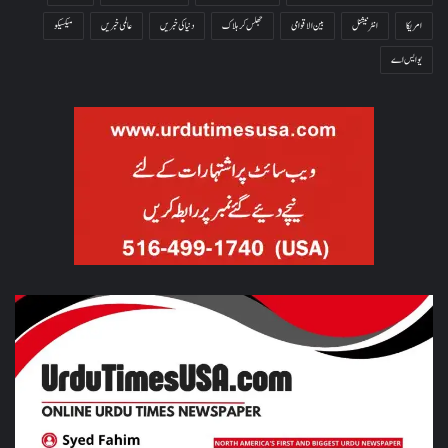
امریکا
انٹرنیشنل
بین الاقوامی
جھلس کر ہلاک
دنیا کی خبریں
عالمی خبریں
میکسیکو
یو ایس اے