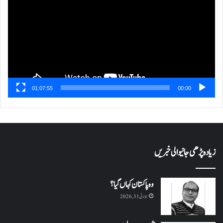
01:07:55
00:00
زیادہ پڑھی جانیوالی خبریں
وہ پاکستان کہاں گیا؟
جولائی 31, 2026