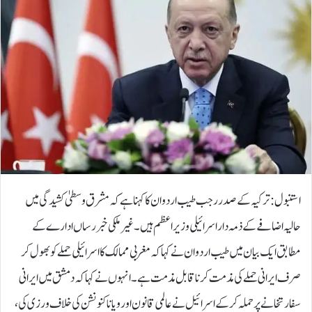
استنبول: ترکیہ کے صدر رجب طیب اردوان کا کہنا ہے کہ مشرق وسطیٰ کشیدگی میں
حالیہ اضافے کے ذمہ دار اسرائیلی وزیراعظم ہیں۔ غیر ملکی خبر رساں ادارے کے
مطابق ایک بیان میں طیب اردوان نے کہا کہ مغربی ممالک کا اسرائیلی حملے کو بھول کر
صرف ایرانی حملے کی مذمت کرناقابل مذمت ہے۔انہوں نے کہا کہ دمشق میں ایرانی
سفارتخانے پر حملہ کرکے اسرائیل نے عالمی قانون اور ویاناکنونشن کی خلاف ورزی کی،