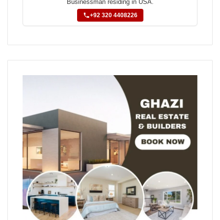
Businessman residing in USA.
+92 320 4408226