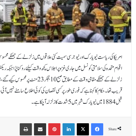
امریکا کی ریاست نیویارک اور نیوجرسی سمیت کئی علاقوں میں زلزلے کے جھٹکے محس
قریب تھا۔حکام کا کہنا ہے کہ فوری طور پر کسی نقصان کی کوئی اطلاع سامنے نہیں آئی
قبل 1884 میں نیویارک شہر میں 5 شدت کا زلزلہ آچکا ہے۔
Print
Share via Email
Pinterest
LinkedIn
X
Facebook
Share