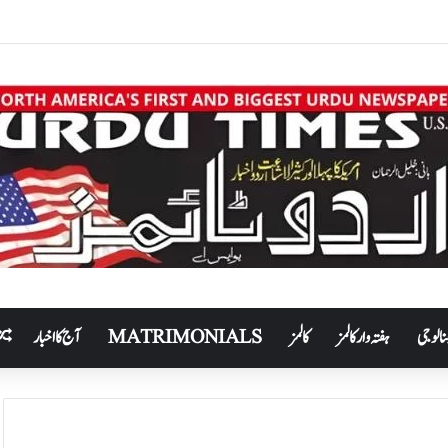
نالوجی
ہفتہ وار کالمز
کالمز
MATRIMONIALS
آج کا اخبار