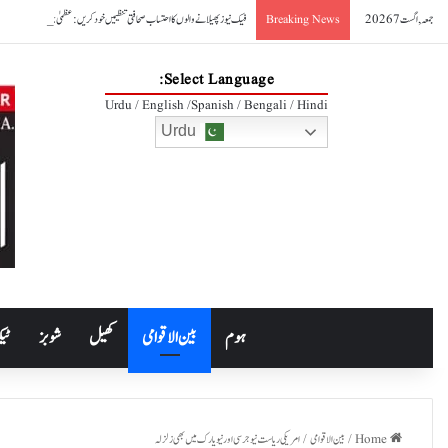
جمعہ, اگست 7 2026
فیک نیوز پھیلانے والوں کا احتساب صحافتی تنظیمیں خود کریں: عظمیٰ بخاری
Breaking News
Select Language:
Urdu / English /Spanish / Bengali / Hindi
Urdu
ہوم
بین الاقوامی
کھیل
شوبز
ٹیک
Home
/
بین الاقوامی
/
امریکی ریاست نیو جرسی اور نیو یارک میں بھی زلزلہ