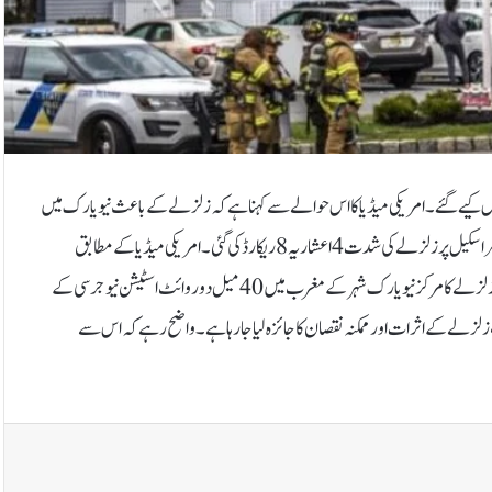
وس کیے گئے۔امریکی میڈیا کا اس حوالے سے کہنا ہے کہ زلزلے کے باعث نیویارک میں
اقوام متحدہ کی سلامتی کونسل میں جاری غزہ پر اجلاس کچھ وقت کیلئے روکنا پڑا جبکہ ریکٹر اسکیل پر زلزلے کی شدت 4 اعشاریہ 8 ریکارڈ کی گئی۔امریکی میڈیا کے مطابق
زلزلے کے جھٹکے مقامی وقت کے مطابق صبح 10 بجکر 23 منٹ پر محسوس کیے گئے، زلزلے کا مرکز نیو یارک شہر کے مغرب میں 40 میل دور وائٹ اسٹیشن نیو جرسی کے
، زلزلے کے اثرات اور ممکنہ نقصان کا جائزہ لیا جارہا ہے۔واضح رہے کہ اس سے