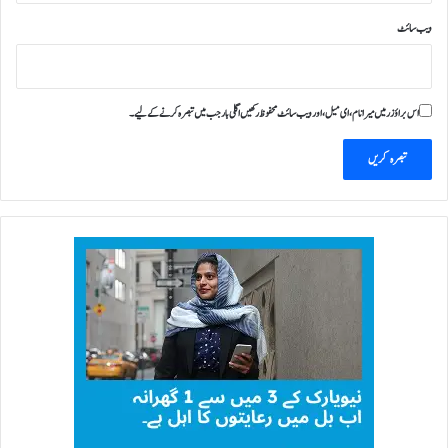
ویب‌ سائٹ
اس براؤزر میں میرا نام، ای میل، اور ویب سائٹ محفوظ رکھیں اگلی بار جب میں تبصرہ کرنے کےلیے۔