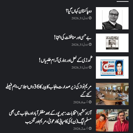
وہ پاکستان کہاں گیا؟
جولائی 31, 2026
بے حسی اور منافقت کی انتہا !
جولائی 31, 2026
گُدڑی کے لعل اور ہماری آرام طلبیاں!
جولائی 31, 2026
مریم نواز کی زیر صدارت پنجاب کابینہ کا 36واں اجلاس،اہم فیصلے
کئے گئے
اگست 6, 2026
آزاد کشمیر انتخابات: میرپور کے بعد مظفرآباد اور پنجاب میں بھی
مسلم لیگ (ن) کی کامیابی کا دعویٰ، مریم اورنگزیب
اگست 2, 2026