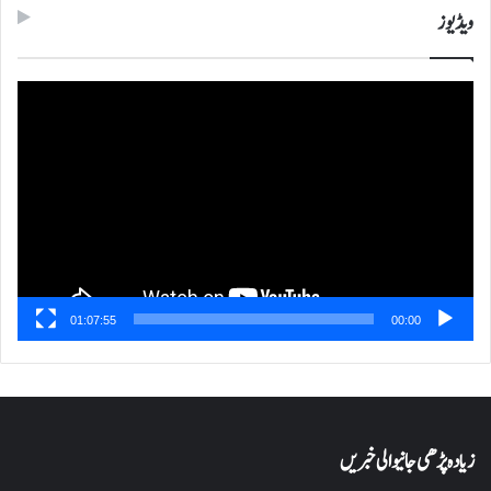
ویڈیوز
ویڈیو
پلیئر
01:07:55
00:00
زیادہ پڑھی جانیوالی خبریں