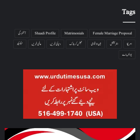
Tags
Female Marriage Proposal
Matrimonials
Shaadi Profile
آتشزدگی
امریکا
انٹرنیشنل
بین الاقوامی
جھلس کر ہلاک
دنیا کی خبریں
عالمی خبریں
میکسیکو
یو ایس اے