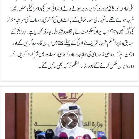
علی خامنہ ای 28 فروری کو ایران پر ہونے والے ابتدائی امریکی و اسرائیلی حملوں میں
شہید ہوئے تھے۔ سکیورٹی صورتحال کے باعث ان کی آخری رسومات کئی مرتبہ مؤخر
کی گئی تھیں، تاہم اب ایرانی حکومت نے باقاعدہ شیڈول جاری کر دیا ہے۔ذرائع کے
مطابق وزیراعظم شہباز شریف جولائی کے پہلے ہفتے میں ایران کا دورہ کریں گے اور
امکان ہے کہ وہ علی خامنہ ای کی نمازِ جنازہ اور آخری رسومات میں شرکت کریں گے۔
دورہ ایران مکمل کرنے کے بعد وزیراعظم ترکیہ بھی جائیں گے۔
ق
ط
ر
ن
ے
ا
ی