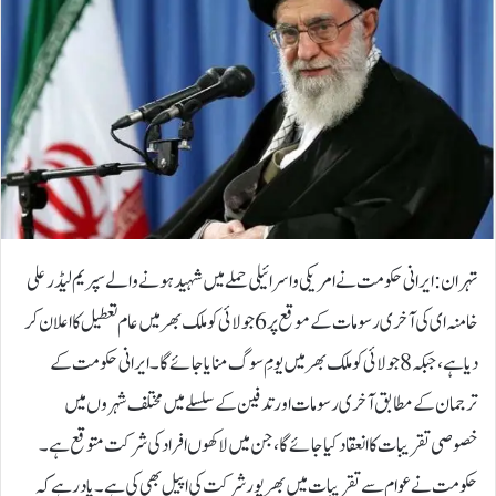
تہران: ایرانی حکومت نے امریکی و اسرائیلی حملے میں شہید ہونے والے سپریم لیڈر علی
خامنہ ای کی آخری رسومات کے موقع پر 6 جولائی کو ملک بھر میں عام تعطیل کا اعلان کر
دیا ہے، جبکہ 8 جولائی کو ملک بھر میں یومِ سوگ منایا جائے گا۔ایرانی حکومت کے
ترجمان کے مطابق آخری رسومات اور تدفین کے سلسلے میں مختلف شہروں میں
خصوصی تقریبات کا انعقاد کیا جائے گا، جن میں لاکھوں افراد کی شرکت متوقع ہے۔
حکومت نے عوام سے تقریبات میں بھرپور شرکت کی اپیل بھی کی ہے۔یاد رہے کہ