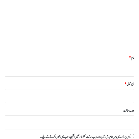
ب
ص
ر
ہ
*
نام
*
ای میل
*
ویب‌ سائٹ
اس براؤزر میں میرا نام، ای میل، اور ویب سائٹ محفوظ رکھیں اگلی بار جب میں تبصرہ کرنے کےلیے۔