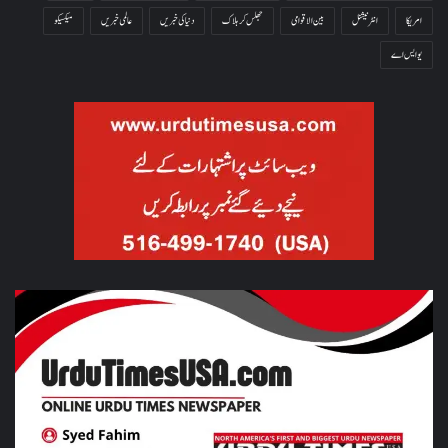
امریکا
انٹرنیشنل
بین الاقوامی
جھلس کر ہلاک
دنیا کی خبریں
عالمی خبریں
میکسیکو
یو ایس اے