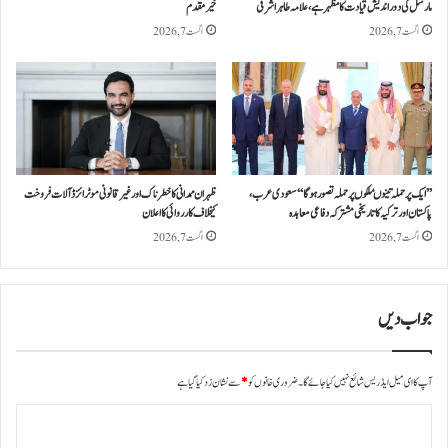
مارشل کی دوراندیش قیادت کا مظہر ہے، علامہ طاہر اشرفی
خیرمقدم
د
ک
اگست 7, 2026
اگست 7, 2026
ی
س
ز
ا
’’ایک پر حملہ تینوںملکوں پر حملہ تصور ہوگا‘‘سعودی عرب،
ظہران ممدانی کاخطرناک اور غیر قانونی موٹرائزڈ آلات فروخت
پاکستان اور ترکیہ کا تاریخی مشترکہ دفاعی معاہدہ
کیخلاف کارروائی کااعلان
اگست 7, 2026
اگست 7, 2026
جواب دیں
آپ کا ای میل ایڈریس شائع نہیں کیا جائے گا۔
ضروری خانوں کو
*
سے نشان زد کیا گیا ہے
ت