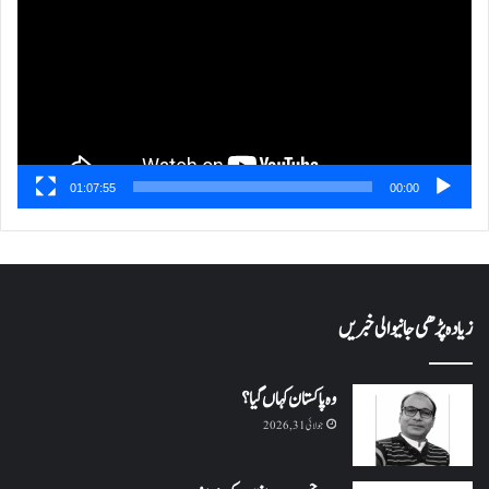
01:07:55
00:00
زیادہ پڑھی جانیوالی خبریں
وہ پاکستان کہاں گیا؟
جولائی 31, 2026