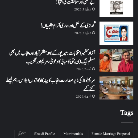
بے حسی اور منافقت کی انتہا !
جولائی 31, 2026
گُدڑی کے لعل اور ہماری آرام طلبیاں!
جولائی 31, 2026
آزاد کشمیر انتخابات: میرپور کے بعد مظفرآباد اور پنجاب میں بھی
مسلم لیگ (ن) کی کامیابی کا دعویٰ، مریم اورنگزیب
اگست 2, 2026
مریم نواز کی زیر صدارت پنجاب کابینہ کا 36واں اجلاس،اہم فیصلے
کئے گئے
اگست 6, 2026
Tags
Female Marriage Proposal
Matrimonials
Shaadi Profile
آتشزدگی