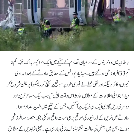
برطانیہ میں دو ٹرینوں کے درمیان تصادم کے نتیجے میں ایک ڈرائیور ہلاک جبکہ کم از
کم 33 افراد زخمی ہو گئے ہیں۔میڈیا رپورٹس کے مطابق حادثے کے بعد امدادی
ٹیموں، فائر بریگیڈ اور طبی عملے نے فوری طور پر موقع پر پہنچ کر ریسکیو آپریشن شروع کر
دیا۔ابتدائی اطلاعات کے مطابق حادثہ اس وقت پیش آیا جب ایک مسافر ٹرین اور
دوسری ریل گاڑی ایک ہی ٹریک پر آ گئیں، جس کے نتیجے میں شدید تصادم ہوا۔
حادثے میں ٹرین کے ڈرائیور کی موقع پر ہی موت واقع ہو گئی جبکہ متعدد مسافر زخمی
ہوئے، جن میں بعض کی حالت تشویشناک بتائی جا رہی ہے۔عینی شاہدین کے مطابق