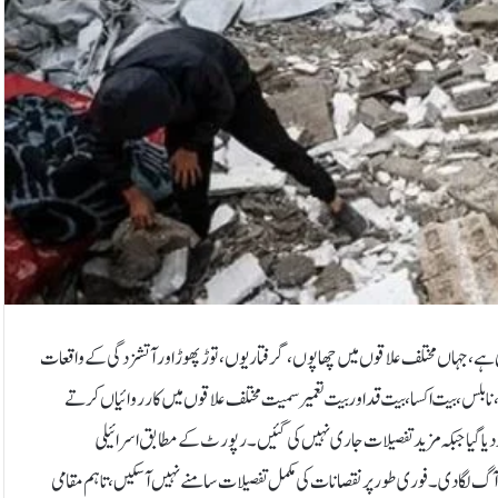
ی ہے، جہاں مختلف علاقوں میں چھاپوں، گرفتاریوں، توڑ پھوڑ اور آتشزدگی کے واقعات
ابلس، بیت اکسا، بیت قد اور بیت تعمیر سمیت مختلف علاقوں میں کارروائیاں کرتے
ت پر منتقل کر دیا گیا جبکہ مزید تفصیلات جاری نہیں کی گئیں۔رپورٹ کے مطابق اسرائیلی
و آگ لگا دی۔ فوری طور پر نقصانات کی مکمل تفصیلات سامنے نہیں آسکیں، تاہم مقامی