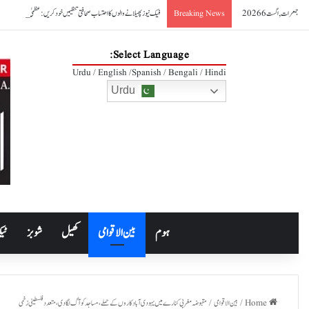
جمعرات, اگست 6 2026
فیک نیوز پھیلانے والوں کا احتساب صحافتی تنظیمیں خود کریں: عظمیٰ بخاری
Breaking News
Select Language:
Urdu / English /Spanish / Bengali / Hindi
Urdu
ہوم
بین الاقوامی
کھیل
شوبز
ٹیک
Home
/
بین الاقوامی
/
مقبوضہ مغربی کنارے میں یہودی آبادکاروں کے حملے، مساجد کو آگ لگا دی، متعدد فلسطینی زخمی