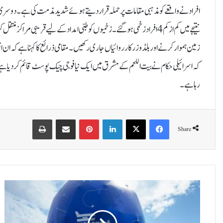
افراد نے واقعے کو مذہبی مقامات پر حملہ قرار دیتے ہوئے شدید مذمت کی ہے۔دوسری ج
نتیجے میں کم از کم 4 افراد زخمی ہو گئے۔ زخمیوں کو طبی امداد کے لیے قری
زمین ہموار کرنے اور بلڈوزر کارروائیاں جاری رکھیں۔ مقامی ذرائع کا کہنا ہے کہ ان 
کہ اسرائیلی حکام نے بیت اللحم کے مشرق میں ایک نیا فوجی چیک پوسٹ قائم کر دیا ہے 
رہا ہے۔
Print
Share via Email
Pinterest
LinkedIn
X
Facebook
Share
د
ن
ی
ا