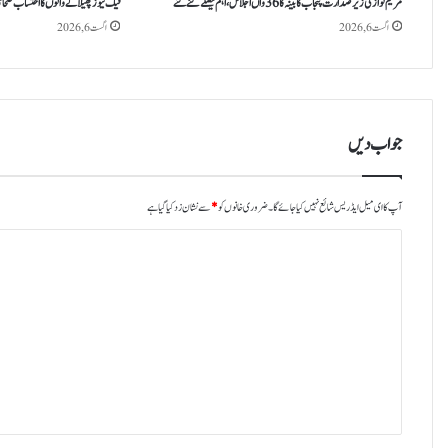
مریم نواز کی زیر صدارت پنجاب کابینہ کا 36واں اجلاس،اہم فیصلے کئے گئے
فیک نیوز پھیلانے والوں کا احتساب صحاف
اگست 6, 2026
اگست 6, 2026
جواب دیں
آپ کا ای میل ایڈریس شائع نہیں کیا جائے گا۔
ضروری خانوں کو
*
سے نشان زد کیا گیا ہے
ت
ب
ص
ر
ہ
*