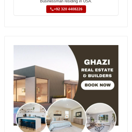
Businessman residing in USA.
+92 320 4408226