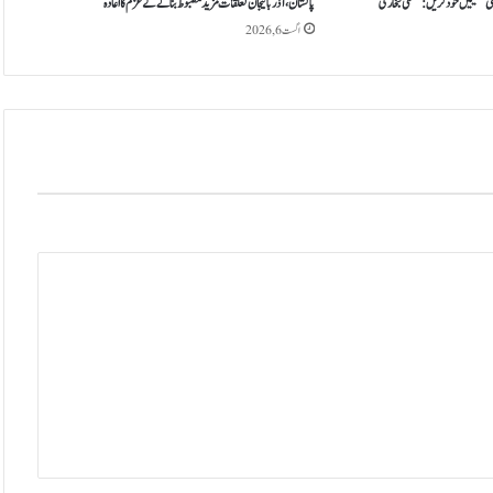
ز
تی تنظیمیں خود کریں: عظمیٰ بخاری
پاکستان، آذربائیجان تعلقات مزید مضبوط بنانے کے عزم کا اعادہ
ی
اگست 6, 2026
د
ب
ڑ
ھ
ا
ن
ے
ک
ا
ا
ع
ل
ا
ن
ک
ر
د
ی
ا