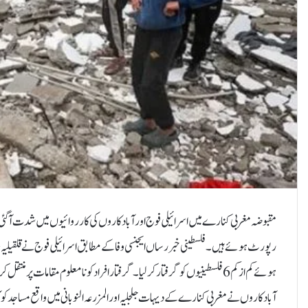
مقبوضہ مغربی کنارے میں اسرائیلی فوج اور آبادکاروں کی کارروائیوں میں شدت آگئ
رپورٹ ہوئے ہیں۔فلسطینی خبر رساں ایجنسی وفا کے مطابق اسرائیلی فوج نے قلقیلیہ، ن
ہوئے کم از کم 6 فلسطینیوں کو گرفتار کر لیا۔ گرفتار افراد کو نامعلوم مقاما
آبادکاروں نے مغربی کنارے کے دیہات جلجلیہ اور المزرعہ النوبانی میں واقع مساجد ک