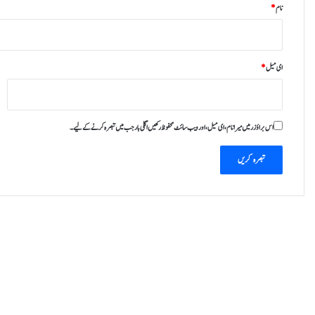
نام
*
ای میل
*
اس براؤزر میں میرا نام، ای میل، اور ویب سائٹ محفوظ رکھیں اگلی بار جب میں تبصرہ کرنے کےلیے۔