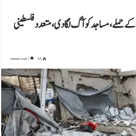
 حملے، مساجد کو آگ لگا دی، متعدد فلسطینی
1 minute read
65