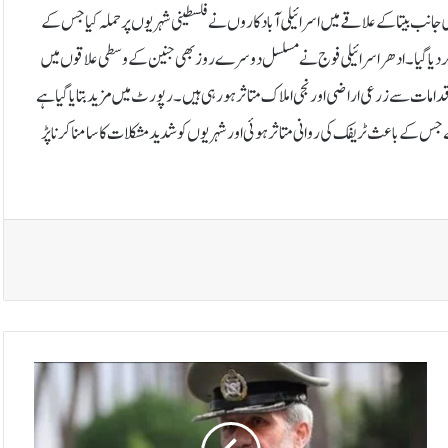
انب بیتا کے علاقے میں اسرائیلی آبادکاروں نے فلسطینی شہریوں پر حملہ کیا جس کے
بی مراکز منتقل کر دیا گیا۔ادھر اسرائیلی فوج نے مسلسل دوسرے روز بھی جنین کے وسطی علاقوں میں
اقدامات سے زرعی اراضی اور نجی املاک متاثر ہو رہی ہیں۔رپورٹ میں مزید بتایا گیا ہے
جس کے باعث ٹریفک کی روانی متاثر ہوئی اور شہریوں کو شدید مشکلات کا سامنا کرنا پڑ
ا
ی
ر
ا