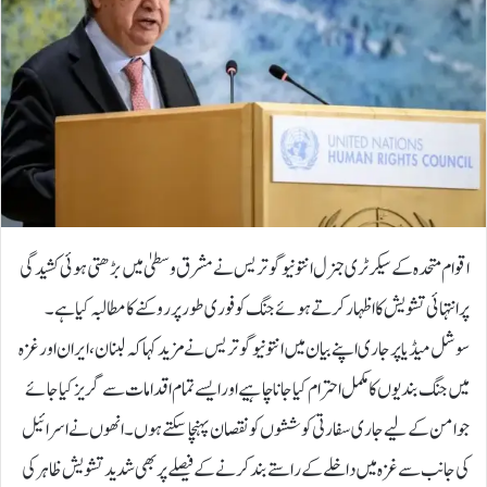
اقوام متحدہ کے سیکرٹری جنرل انتونیو گوتریس نے مشرق وسطیٰ میں بڑھتی ہوئی کشیدگی
پر انتہائی تشویش کا اظہار کرتے ہوئے جنگ کو فوری طور پر روکنے کا مطالبہ کیا ہے۔
سوشل میڈیا پر جاری اپنے بیان میں انتونیو گوتریس نے مزید کہا کہ لبنان، ایران اور غزہ
میں جنگ بندیوں کا مکمل احترام کیا جانا چاہیے اور ایسے تمام اقدامات سے گریز کیا جائے
جو امن کے لیے جاری سفارتی کوششوں کو نقصان پہنچا سکتے ہوں۔انھوں نے اسرائیل
کی جانب سے غزہ میں داخلے کے راستے بند کرنے کے فیصلے پر بھی شدید تشویش ظاہر کی