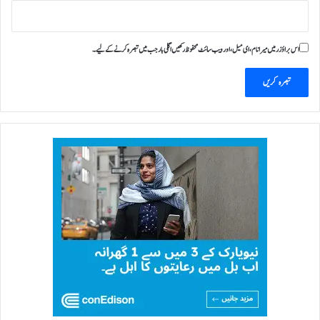
اس براؤزر میں میرا نام، ای میل، اور ویب سائٹ محفوظ رکھیں اگلی بار جب میں تبصرہ کرنے کےلیے۔