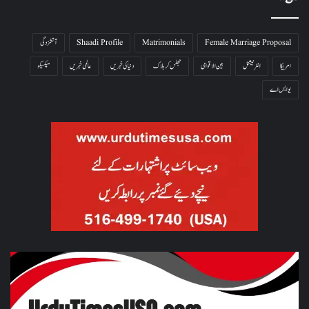
Female Marriage Proposal
Matrimonials
Shaadi Profile
آتشزدگی
امریکا
انٹرنیشنل
بین الاقوامی
جھلس کر ہلاک
دنیا کی خبریں
عالمی خبریں
میکسیکو
یو ایس اے