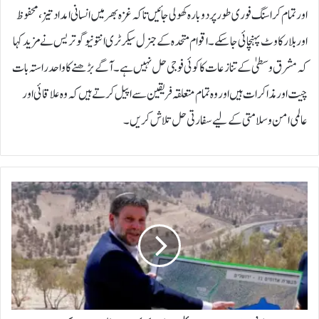
اور تمام کراسنگ فوری طور پر دوبارہ کھولی جائیں تاکہ غزہ بھر میں انسانی امداد تیز، محفوظ
اور بلا رکاوٹ پہنچائی جاسکے۔اقوام متحدہ کے جنرل سیکرٹری انتونیو گوتریس نے مزید کہا
کہ مشرق وسطیٰ کے تنازعات کا کوئی فوجی حل نہیں ہے۔ آگے بڑھنے کا واحد راستہ بات
چیت اور مذاکرات ہیں اور وہ تمام متعلقہ فریقین سے اپیل کرتے ہیں کہ وہ علاقائی اور
عالمی امن و سلامتی کے لیے سفارتی حل تلاش کریں۔
ف
ر
ا
ن
س
ن
ے
ی
ہ