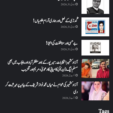
جولائی 31, 2026
گُدڑی کے لعل اور ہماری آرام طلبیاں!
جولائی 31, 2026
بے حسی اور منافقت کی انتہا !
جولائی 31, 2026
آزاد کشمیر انتخابات: میرپور کے بعد مظفرآباد اور پنجاب میں بھی
مسلم لیگ (ن) کی کامیابی کا دعویٰ، مریم اورنگزیب
اگست 2, 2026
آزاد کشمیر کی عوام نے میاں محمد نواز شریف کے بیانیہ پر مہر ثبت کر
دی
اگست 3, 2026
Tags