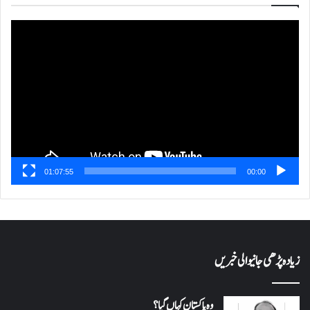
ویڈیو
پلیئر
01:07:55
00:00
زیادہ پڑھی جانیوالی خبریں
وہ پاکستان کہاں گیا؟