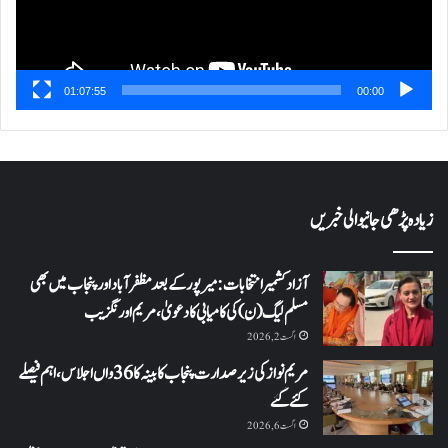
01:07:55
00:00
زیادہ پڑھی جانیوالی خبریں
آزاد کشمیر انتخابات: میرپور کے بعد مظفرآباد اور پنجاب میں بھی
مسلم لیگ (ن) کی کامیابی کا دعویٰ، مریم اورنگزیب
اگست 2, 2026
مریم نواز کی زیر صدارت پنجاب کابینہ کا 36واں اجلاس،اہم فیصلے
کئے گئے
اگست 6, 2026