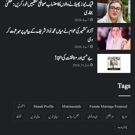
فیک نیوز پھیلانے والوں کا احتساب صحافتی تنظیمیں خود کریں: عظمیٰ
بخاری
اگست 6, 2026
آزاد کشمیر کی عوام نے میاں محمد نواز شریف کے بیانیہ پر مہر ثبت کر
دی
اگست 3, 2026
بے حسی اور منافقت کی انتہا !
جولائی 31, 2026
Tags
Female Marriage Proposal
Matrimonials
Shaadi Profile
آتشزدگی
امریکا
انٹرنیشنل
بین الاقوامی
جھلس کر ہلاک
دنیا کی خبریں
عالمی خبریں
میکسیکو
یو ایس اے