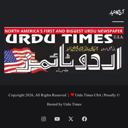
آج کا اخبار
Urdu Times USA
| Proudly
© Copyright 2026, All Rights Reserved |
Hosted by
Urdu Times
Instagram
YouTube
Facebook
X