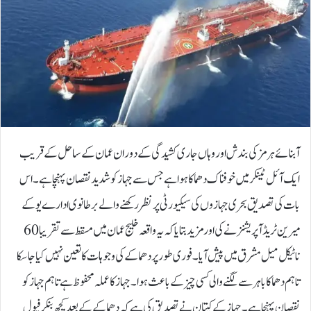
آبنائے ہرمز کی بندش اور وہاں جاری کشیدگی کے دوران عمان کے ساحل کے قریب
ایک آئل ٹینکر میں خوفناک دھماکا ہوا ہے جس سے جہاز کو شدید نقصان پہنچا ہے۔اس
بات کی تصدیق بحری جہازوں کی سیکیورٹی پر نظر رکھنے والے برطانوی ادارے یو کے
میرین ٹریڈ آپریشنز نے کی اور مزید بتایا کہ یہ واقعہ خلیج عمان میں مسقط سے تقریبا 60
ناٹیکل میل مشرق میں پیش آیا۔فوری طور پر دھماکے کی وجوہات کا تعین نہیں کیا جا سکا
تاہم دھماکا باہر سے لگنے والی کسی چیز کے باعث ہوا۔ جہاز کا عملہ محفوظ ہے تاہم جہاز کو
نقصان پہنچا ہے۔جہاز کے کپتان نے تصدیق کی ہے کہ دھماکے کے بعد کچھ بنکر فیول