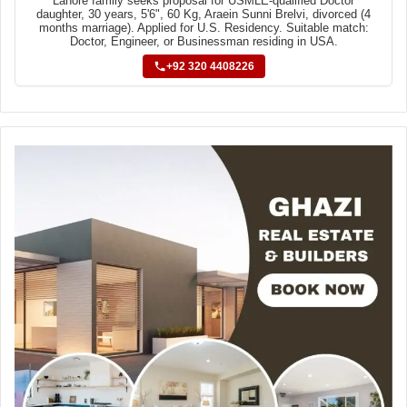
Lahore family seeks proposal for USMLE-qualified Doctor
daughter, 30 years, 5'6", 60 Kg, Araein Sunni Brelvi, divorced (4
months marriage). Applied for U.S. Residency. Suitable match:
Doctor, Engineer, or Businessman residing in USA.
+92 320 4408226