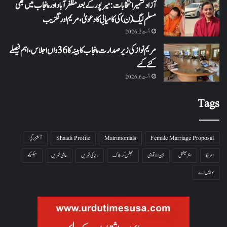
آزاد کشمیر انتخابات: میرپور کے بعد مظفرآباد اور پنجاب میں بھی
مسلم لیگ (ن) کی کامیابی کا دعویٰ، مریم اورنگزیب
اگست 2, 2026
مریم نواز کی زیر صدارت پنجاب کابینہ کا 36واں اجلاس،اہم فیصلے
کئے گئے
اگست 6, 2026
Tags
Female Marriage Proposal
Matrimonials
Shaadi Profile
آتشزدگی
امریکا
انٹرنیشنل
بین الاقوامی
جھلس کر ہلاک
دنیا کی خبریں
عالمی خبریں
میکسیکو
یو ایس اے