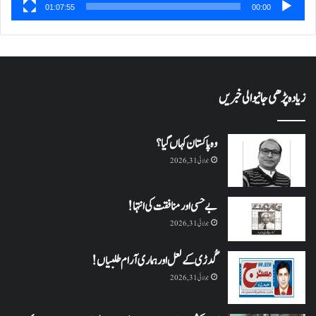
01:07:55
00:00
زیادہ پڑھی جانیوالی خبریں
وہ پاکستان کہاں گیا؟
جولائی 31, 2026
بے حسی اور منافقت کی انتہا !
جولائی 31, 2026
گُدڑی کے لعل اور ہماری آرام طلبیاں!
جولائی 31, 2026