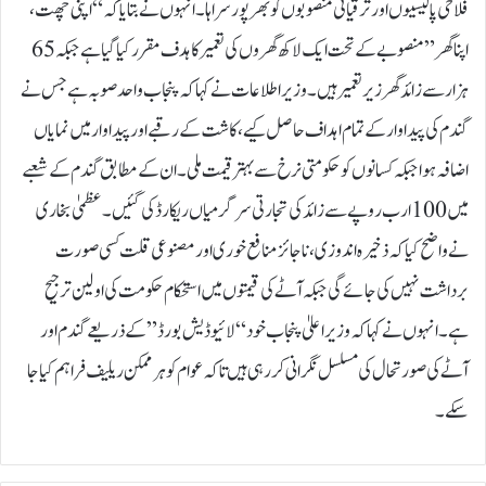
فلاحی پالیسیوں اور ترقیاتی منصوبوں کو بھرپور سراہا۔ انہوں نے بتایا کہ “اپنی چھت،
اپنا گھر” منصوبے کے تحت ایک لاکھ گھروں کی تعمیر کا ہدف مقرر کیا گیا ہے جبکہ 65
ہزار سے زائد گھر زیر تعمیر ہیں۔وزیر اطلاعات نے کہا کہ پنجاب واحد صوبہ ہے جس نے
گندم کی پیداوار کے تمام اہداف حاصل کیے، کاشت کے رقبے اور پیداوار میں نمایاں
اضافہ ہوا جبکہ کسانوں کو حکومتی نرخ سے بہتر قیمت ملی۔ ان کے مطابق گندم کے شعبے
میں 100 ارب روپے سے زائد کی تجارتی سرگرمیاں ریکارڈ کی گئیں۔عظمیٰ بخاری
نے واضح کیا کہ ذخیرہ اندوزی، ناجائز منافع خوری اور مصنوعی قلت کسی صورت
برداشت نہیں کی جائے گی جبکہ آٹے کی قیمتوں میں استحکام حکومت کی اولین ترجیح
ہے۔ انہوں نے کہا کہ وزیراعلیٰ پنجاب خود “لائیو ڈیش بورڈ” کے ذریعے گندم اور
آٹے کی صورتحال کی مسلسل نگرانی کر رہی ہیں تاکہ عوام کو ہر ممکن ریلیف فراہم کیا جا
سکے۔