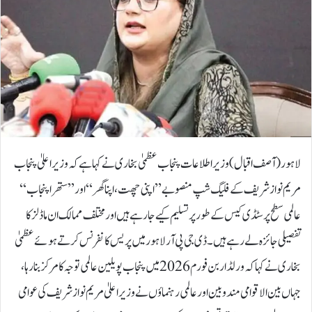
لاہور (آصف اقبال)وزیر اطلاعات پنجاب عظمیٰ بخاری نے کہا ہے کہ وزیراعلیٰ پنجاب
مریم نواز شریف کے فلیگ شپ منصوبے ’’اپنی چھت، اپنا گھر‘‘ اور ’’ستھرا پنجاب‘‘
عالمی سطح پر سٹڈی کیس کے طور پر تسلیم کیے جا رہے ہیں اور مختلف ممالک ان ماڈلز کا
تفصیلی جائزہ لے رہے ہیں۔ڈی جی پی آر لاہور میں پریس کانفرنس کرتے ہوئے عظمیٰ
بخاری نے کہا کہ ورلڈ اربن فورم 2026 میں پنجاب پویلین عالمی توجہ کا مرکز بنا رہا،
جہاں بین الاقوامی مندوبین اور عالمی رہنماؤں نے وزیراعلیٰ مریم نواز شریف کی عوامی