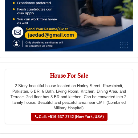
House For Sale
2 Story beautiful house located on Harley Street, Rawalpindi,
Pakistan. 6 BR, 6 Bath, Living Room, Kitchen, Dining Area, and
Terrace. 2nd floor has 3 BR and kitchen. Can be converted into 2-
family house. Beautiful and peaceful area near CMH (Combined
Military Hospital).
Call: +516-637-2742 (New York, USA)