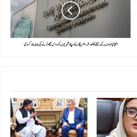
ہ
ا
پ
س
ن
د
و
انتہاپسندوں کے حملے کا خدشہ، امریکا نے اپنے شہریوں کو روس چھوڑنے کی ہدایت کردی
ں
ک
ے
ح
م
ل
ے
ک
ا
خ
د
ش
ہ
،