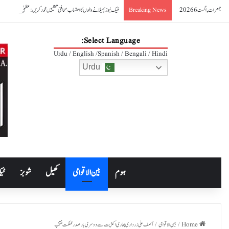
جمعرات, اگست 6 2026
فیک نیوز پھیلانے والوں کا احتساب صحافتی تنظیمیں خود کریں: عظمیٰ بخاری
Breaking News
Select Language:
Urdu / English /Spanish / Bengali / Hindi
Urdu
ہوم
بین الاقوامی
کھیل
شوبز
ٹیک
Home
/
بین الاقوامی
/
آصف علی زرداری بھاری اکثریت سے دوسری بار صدر مملکت منتخب