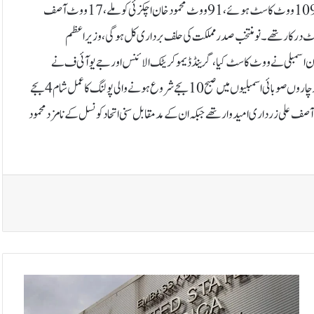
میں 47 ووٹ کاسٹ ہوئے اور تمام آصف زرداری کو ملے، خیبرپختونخوا اسمبلی میں 109ووٹ کاسٹ ہوئے، 91 ووٹ محمود خان اچکزئی کو ملے،17 ووٹ آصف
ی کو ملے جبکہ ایک ووٹ مسترد ہوا، صدر کےانتخاب میں جیت کیلئے348 ووٹ درکار تھے۔نومنتخب صدر مملکت کی حلف برداری کل ہوگی، وزیراعظم
 اسمبلی نے ووٹ کاسٹ کیا، گرینڈ ڈیمو کریٹک الائنس اور جے یو آئی ف نے
صدارتی انتخاب کا بائیکاٹ کیا۔صدر مملکت کے انتخابات کیلئے قومی اسمبلی، سینیٹ اور چاروں صوبائی اسمبلیوں میں صبح 10 بجے شروع ہونے والی پولنگ کا عمل شام 4 بجے
ٓصف علی زرداری امیدوار تھے جبکہ ان کے مدمقابل سنی اتحاد کونسل کے نامزد محمود
ا
ن
ت