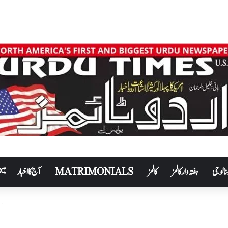
نالوجی
ہفتہ وار کالمز
کالمز
MATRIMONIALS
آج کا اخبار