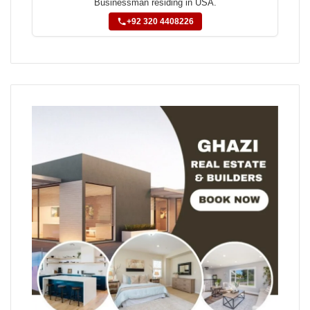
Businessman residing in USA.
+92 320 4408226