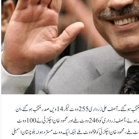
اسلام آباد: آصف علی زرداری بھاری اکثریت سے دوسری بار 14 ویں صدر مملکت منتخب ہوگئے۔آصف علی زرداری 255 ووٹ لیکر 14 ویں صدر منتخب ہوگئے، ان
کے مدمقابل محمود اچکزئی کو 119 ووٹ ملے۔پنجاب اسمبلی میں 352 ووٹ کاسٹ ہوئے، آصف زرداری کو 246 ووٹ ملے اور محمود خان اچکزئی نے 100 ووٹ
حاصل کئے جبکہ چھ ووٹ مسترد ہوئے، سندھ اسمبلی میں آصف زرداری کو 151 ووٹ ملے، محمود خان اچکزئی کو 9 ووٹ ملے جبکہ ایک ووٹ مسترد ہوا۔بلوچستان اسمبلی