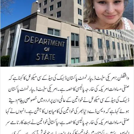
واشنگٹن:امریکی سٹیٹ ڈیپارٹمنٹ پاکستان ڈیسک کی ہیڈ کے سی میکونل کا کہنا ہے کہ
صنفی مساوات امریکہ کی خارجہ پالیسی کا حصہ ہے۔امریکی سٹیٹ ڈیپارٹمنٹ پاکستان
ڈیسک کی ہیڈ کے سی میکونل نے خواتین کے عالمی دن پر اردو میں خصوصی پیغام دیتے
ہوئے کہا ہے کہ ویمن ڈے دنیا بھر کی خواتین کی کامیابیوں کا جشن ہے۔انہوں نے کہا
صنفی مساوات امریکہ کی خارجہ پالیسی کا حصہ ہے، پاکستانی خواتین نے بہت کارنامے سر
انجام دیئے ہیں، پاکستان میں خواتین کا کردار بڑھ رہا ہے جو خوش آئند ہے۔کے سی