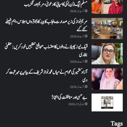
مسلم لیگ (ن) کی کامیابی کا دعویٰ، مریم اورنگزیب
اگست 2, 2026
مریم نواز کی زیر صدارت پنجاب کابینہ کا 36واں اجلاس،اہم فیصلے
کئے گئے
اگست 6, 2026
فیک نیوز پھیلانے والوں کا احتساب صحافتی تنظیمیں خود کریں: عظمیٰ
بخاری
اگست 6, 2026
آزاد کشمیر کی عوام نے میاں محمد نواز شریف کے بیانیہ پر مہر ثبت کر
دی
اگست 3, 2026
بے حسی اور منافقت کی انتہا !
جولائی 31, 2026
Tags