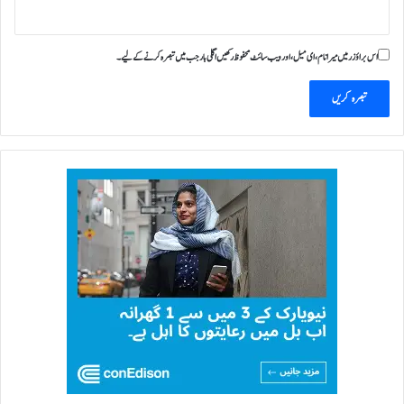
ا
اس براؤزر میں میرا نام، ای میل، اور ویب سائٹ محفوظ رکھیں اگلی بار جب میں تبصرہ کرنے کےلیے۔