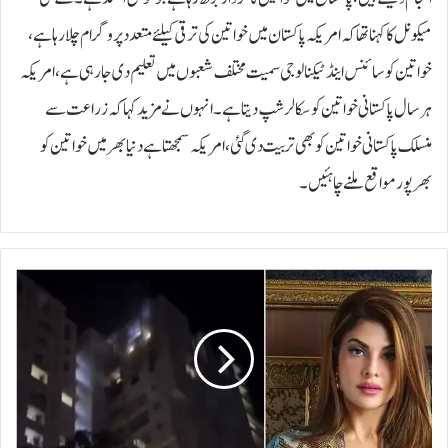
میکونل کا کہنا تھا کہ امریکہ پاکستان میں خواتین کی ترقی کیلئے متعدد پروگرام چلا رہا ہے،
خواتین کو سائنس اینڈ ٹیکنالوجی سمیت مختلف شعبوں میں تعلیم دی جارہی ہے، امریکہ
ہر سال پاکستانی خواتین کو سکالر شپ دیتا ہے۔انہوں نے مزید کہا کہ زراعت سے
منسلک پاکستانی خواتین کو بھی تربیت دی گئی، امریکہ سمجھتا ہے دنیا بھر میں خواتین کو
بھرپور مواقع ملنے چاہئیں۔
ب
ا
ل
ی
و
ڈ
ا
د
ا