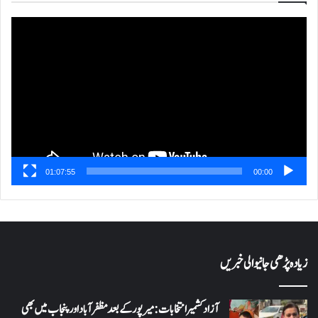
ویڈیو
پلیئر
01:07:55
00:00
زیادہ پڑھی جانیوالی خبریں
آزاد کشمیر انتخابات: میرپور کے بعد مظفرآباد اور پنجاب میں بھی