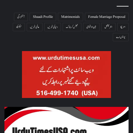
Female Marriage Proposal
Matrimonials
Shaadi Profile
آتشزدگی
امریکا
انٹرنیشنل
بین الاقوامی
جھلس کر ہلاک
دنیا کی خبریں
عالمی خبریں
میکسیکو
یو ایس اے