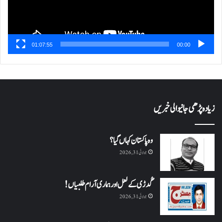
01:07:55
00:00
زیادہ پڑھی جانیوالی خبریں
وہ پاکستان کہاں گیا؟
جولائی 31, 2026
گُدڑی کے لعل اور ہماری آرام طلبیاں!
جولائی 31, 2026