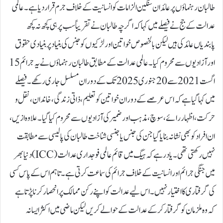
طالبان رہنماؤں پر عائد ان سنگین الزامات کو انسانیت کے خلاف جرم قرار دیا ہے۔عالمی
عدالت کے جج نے فیصلے میں کہا کہ اگرچہ طالبان نے تقریباً سب پر ہی کچھ نہ کچھ
پابندیاں عائد کی ہیں لیکن بالخصوص خواتین اور لڑکیوں کو جنس کی بنیاد پر بنیادی حقوق
اور آزادیوں سے محروم کیا۔عالمی عدالت کے مطابق طالبان رہنماؤں نے یہ جرائم 15
اگست 2021 سے 20 جنوری 2025 تک کے دوران مسلسل جاری رکھے۔فیصلے
میں کہا گیا ہے کہ اس عرصے کے دوران خواتین کو تعلیم، ذاتی زندگی، خاندان، نقل و
حرکت، اظہار رائے، سوچ، مذہب اور ضمیر کی آزادیوں سے محروم کیا گیا۔علاوہ ازیں،
ان افراد کو بھی نشانہ بنایا گیا جن کی جنس یا جنسی شناخت طالبان کی پالیسی سے مطابقت
نہیں رکھتی تھی۔یاد رہے کہ ہیگ میں قائم عالمی فوجداری عدالت (ICC) دنیا بھر
میں جنگی جرائم اور انسانیت کے خلاف جرائم کی سماعت کرتی ہے۔تاہم اس کے پاس کسی
کی گرفتاری کا اختیار نہیں۔ اس لیے عدالت کو اپنے رکن ممالک پر انحصار کرنا پڑتا ہے
کہ وہ ملزمان کو گرفتار کر کے عدالت کے حوالے کریں لیکن ماضی میں اکثر ایسا نہ