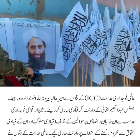
عالمی فوجداری عدالت (ICC) کے ججوں نے امیرِ طالبان ہبتہ اللہ اخوندزادہ اور چیف
جسٹس عبدالحکیم حقانی کے وارنٹ گرفتاری جاری کردیئے۔بین الاقوامی فوجداری
عدالت نے ان طالبان رہنماؤں پر خواتین کے خلاف امتیازی سلوک اور ان کے بنیادی
حقوق سے محروم رکھنے کے الزامات پر وارنٹ جاری کیے۔عالمی عدالت کے ججوں نے