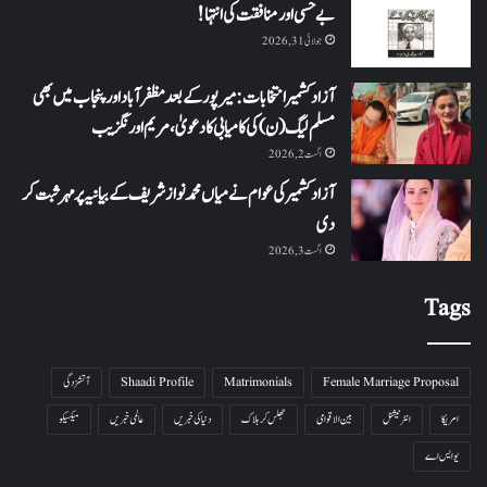
بے حسی اور منافقت کی انتہا !
جولائی 31, 2026
آزاد کشمیر انتخابات: میرپور کے بعد مظفرآباد اور پنجاب میں بھی
مسلم لیگ (ن) کی کامیابی کا دعویٰ، مریم اورنگزیب
اگست 2, 2026
آزاد کشمیر کی عوام نے میاں محمد نواز شریف کے بیانیہ پر مہر ثبت کر
دی
اگست 3, 2026
Tags
Female Marriage Proposal
Matrimonials
Shaadi Profile
آتشزدگی
امریکا
انٹرنیشنل
بین الاقوامی
جھلس کر ہلاک
دنیا کی خبریں
عالمی خبریں
میکسیکو
یو ایس اے