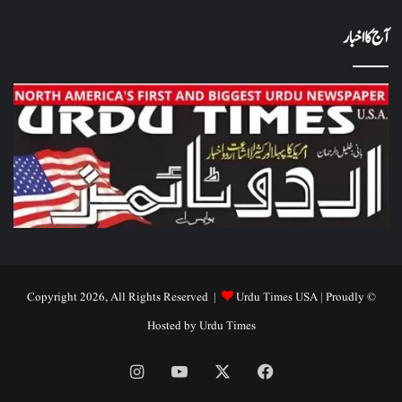
آج کا اخبار
Urdu Times USA
| Proudly
© Copyright 2026, All Rights Reserved |
Hosted by
Urdu Times
Instagram
YouTube
Facebook
X