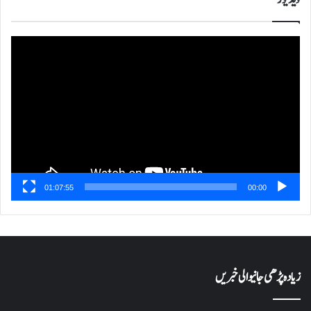
ویڈیو
پلیئر
01:07:55
00:00
زیادہ پڑھی جانیوالی خبریں