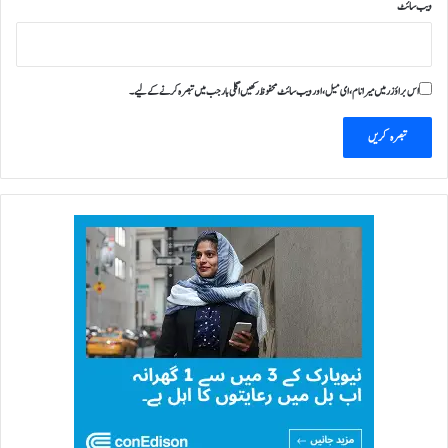
ویب‌ سائٹ
اس براؤزر میں میرا نام، ای میل، اور ویب سائٹ محفوظ رکھیں اگلی بار جب میں تبصرہ کرنے کےلیے۔