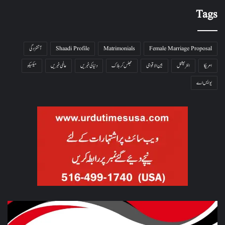
Tags
Female Marriage Proposal
Matrimonials
Shaadi Profile
آتشزدگی
امریکا
انٹرنیشنل
بین الاقوامی
جھلس کر ہلاک
دنیا کی خبریں
عالمی خبریں
میکسیکو
یو ایس اے