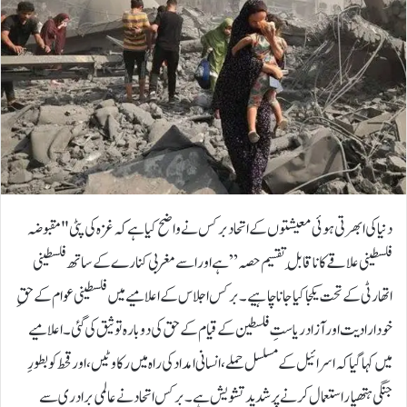
دنیا کی ابھرتی ہوئی معیشتوں کے اتحاد برکس نے واضح کیا ہے کہ غزہ کی پٹی "مقبوضہ
فلسطینی علاقے کا ناقابلِ تقسیم حصہ” ہے اور اسے مغربی کنارے کے ساتھ فلسطینی
اتھارٹی کے تحت یکجا کیا جانا چاہیے۔برکس اجلاس کے اعلامیے میں فلسطینی عوام کے حقِ
خودارادیت اور آزاد ریاستِ فلسطین کے قیام کے حق کی دوبارہ توثیق کی گئی۔اعلامیے
میں کہا گیا کہ اسرائیل کے مسلسل حملے، انسانی امداد کی راہ میں رکاوٹیں، اور قحط کو بطورِ
جنگی ہتھیار استعمال کرنے پر شدید تشویش ہے۔برکس اتحاد نے عالمی برادری سے