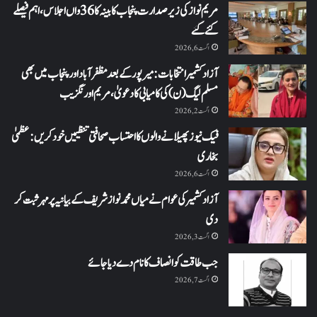
مریم نواز کی زیر صدارت پنجاب کابینہ کا 36واں اجلاس،اہم فیصلے
کئے گئے
اگست 6, 2026
آزاد کشمیر انتخابات: میرپور کے بعد مظفرآباد اور پنجاب میں بھی
مسلم لیگ (ن) کی کامیابی کا دعویٰ، مریم اورنگزیب
اگست 2, 2026
فیک نیوز پھیلانے والوں کا احتساب صحافتی تنظیمیں خود کریں: عظمیٰ
بخاری
اگست 6, 2026
آزاد کشمیر کی عوام نے میاں محمد نواز شریف کے بیانیہ پر مہر ثبت کر
دی
اگست 3, 2026
جب طاقت کو انصاف کا نام دے دیا جائے
اگست 7, 2026