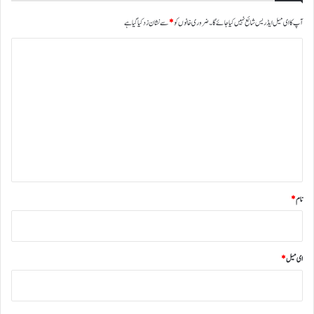
آپ کا ای میل ایڈریس شائع نہیں کیا جائے گا۔
ضروری خانوں کو
*
سے نشان زد کیا گیا ہے
ت
ب
ص
ر
ہ
*
نام
*
ای میل
*