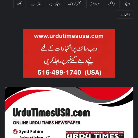
امریکا
انٹرنیشنل
بین الاقوامی
جھلس کر ہلاک
دنیا کی خبریں
عالمی خبریں
میکسیکو
یو ایس اے