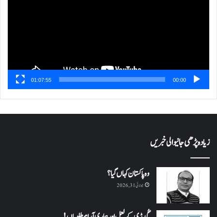
01:07:55
00:00
زیادہ پڑھی جانیوالی خبریں
وہ پاکستان کہاں گیا؟
جولائی 31, 2026
گُدڑی کے لعل اور ہماری آرام طلبیاں!