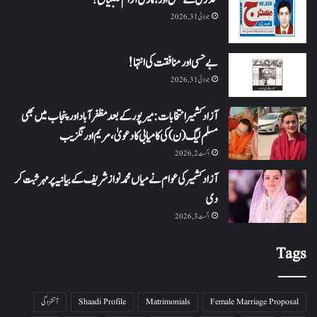
جولائی 31, 2026
بے حسی اور منافقت کی انتہا !
جولائی 31, 2026
آزاد کشمیر انتخابات: میرپور کے بعد مظفرآباد اور پنجاب میں بھی
مسلم لیگ (ن) کی کامیابی کا دعویٰ، مریم اورنگزیب
اگست 2, 2026
آزاد کشمیر کی عوام نے میاں محمد نواز شریف کے بیانیہ پر مہر ثبت کر
دی
اگست 3, 2026
Tags
Female Marriage Proposal
Matrimonials
Shaadi Profile
آتشزدگی