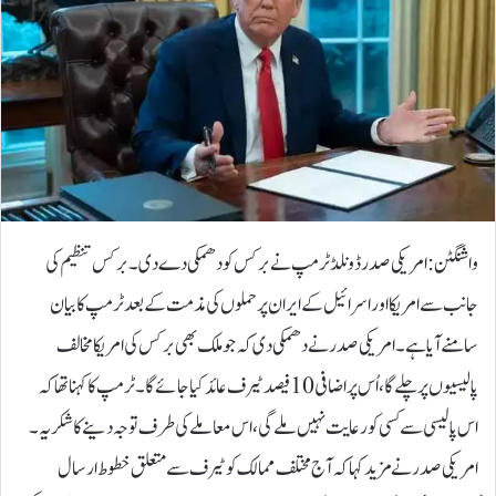
واشنگٹن: امریکی صدر ڈونلڈ ٹرمپ نے برکس کو دھمکی دے دی۔برکس تنظیم کی
جانب سے امریکا اور اسرائیل کے ایران پر حملوں کی مذمت کے بعد ٹرمپ کا بیان
سامنے آیا ہے۔امریکی صدر نے دھمکی دی کہ جو ملک بھی برکس کی امریکا مخالف
پالیسیوں پر چلے گا، اُس پر اضافی 10 فیصد ٹیرف عائد کیا جائے گا۔ٹرمپ کا کہنا تھا کہ
اس پالیسی سے کسی کو رعایت نہیں ملے گی، اس معاملے کی طرف توجہ دینے کا شکریہ۔
امریکی صدر نے مزید کہا کہ آج مختلف ممالک کو ٹیرف سے متعلق خطوط ارسال