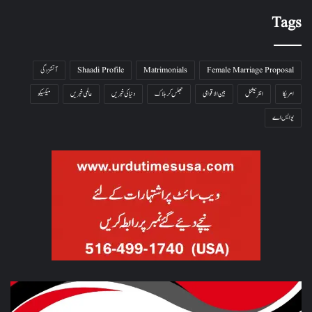
Tags
Female Marriage Proposal
Matrimonials
Shaadi Profile
آتشزدگی
امریکا
انٹرنیشنل
بین الاقوامی
جھلس کر ہلاک
دنیا کی خبریں
عالمی خبریں
میکسیکو
یو ایس اے