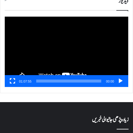
ویڈیوز
ویڈیو
پلیئر
01:07:55
00:00
زیادہ پڑھی جانیوالی خبریں