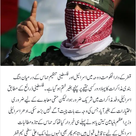
قطر کے دارالحکومت دوحہ میں اسرائیل اور فلسطینی تنظیم حماس کے درمیان جنگ
بندی مذاکرات کا پہلا دور کسی نتیجے پر پہنچے بغیر ختم ہو گیا ہے۔فلسطینی ذرائع کے مطابق
اسرائیلی وفد مذاکرات میں شریک ضرور ہوا، لیکن حتمی معاہدے کے لیے ضروری
اختیارات کے بغیر آیا، جس کی وجہ سے بات چیت آگے نہیں بڑھ سکی۔ادھر اسرائیلی
وزیراعظم بنیامین نیتن یاہو نے پہلے ہی خبردار کیا تھا کہ حماس کے تازہ مطالبات
اسرائیل کے لیے ناقابل قبول ہیں، تاہم پھر بھی انہوں نے ایک اعلیٰ سطحی ٹیم قطر