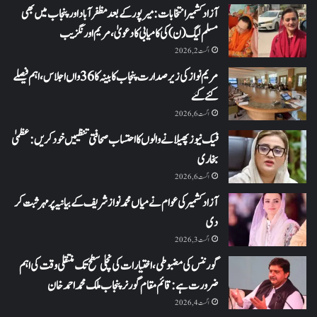
آزاد کشمیر انتخابات: میرپور کے بعد مظفرآباد اور پنجاب میں بھی
مسلم لیگ (ن) کی کامیابی کا دعویٰ، مریم اورنگزیب
اگست 2, 2026
مریم نواز کی زیر صدارت پنجاب کابینہ کا 36واں اجلاس،اہم فیصلے
کئے گئے
اگست 6, 2026
فیک نیوز پھیلانے والوں کا احتساب صحافتی تنظیمیں خود کریں: عظمیٰ
بخاری
اگست 6, 2026
آزاد کشمیر کی عوام نے میاں محمد نواز شریف کے بیانیہ پر مہر ثبت کر
دی
اگست 3, 2026
گورننس کی مضبوطی، اختیارات کی نچلی سطح تک منتقلی وقت کی اہم
ضرورت ہے: قائم مقام گورنر پنجاب ملک محمد احمد خان
اگست 4, 2026