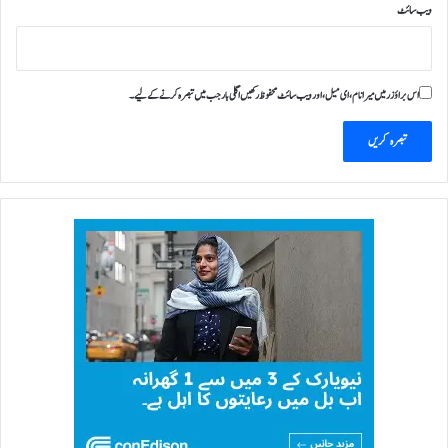
ویب‌ سائٹ
اس براؤزر میں میرا نام، ای میل، اور ویب سائٹ محفوظ رکھیں اگلی بار جب میں تبصرہ کرنے کےلیے۔