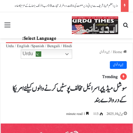
امریکا: پوتے نے بیگ میں توپ کے گولے رکھ دیے، دادی ایئرپورٹ پر پکڑی گئیں
nu
Search for
Select Language:
Urdu / English /Spanish / Bengali / Hindi
Home
/
بین الاقوامی
Urdu
بین الاقوامی
Trending
سوشل میڈیا پر اسرائیل مخالف پوسٹیں کرنے والوں کیلئے امریکا
کے دروازے بند
اپریل 10, 2025
113
1 minute read