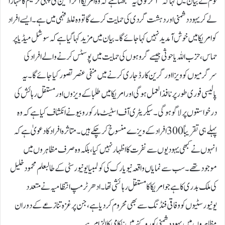
نوم نے بیان میں کہا کہ "اگر کوئی یہ سمجھتا ہے کہ وہ امریکا آکر آئین کی پہلی ترمیم کا سہارا
لے کر یہود دشمنی اور دہشت گردی کی حمایت کرے گا تو وہ غلط فہمی میں ہے۔ ایسے افراد
کو امریکا میں خوش آمدید نہیں کہا جائے گا۔بیان میں مزید کہا گیا ہے کہ سوشل میڈیا پر
حماس، حزب اللہ یا حوثی جیسے گروہوں کی حمایت میں پوسٹس کرنے والے افراد کی
سرگرمیوں کو ویزا اور گرین کارڈ جاری کرنے میں منفی عنصر تصور کیا جائے گا۔یہ
پالیسی فوری طور پر نافذ العمل ہوگی اور امریکا میں طلبا کے ویزوں اور مستقل رہائش کی
درخواستوں پر لاگو ہوگی۔ سیکریٹری آف اسٹیٹ مارکو روبیو نے انکشاف کیا ہے کہ وہ
پہلے ہی تقریباً 300 افراد کے ویزے منسوخ کر چکے ہیں۔متاثرہ افراد کا دعویٰ ہے کہ
انہوں نے کبھی یہودیوں سے نفرت کا اظہار نہیں کیا، بلکہ وہ صرف مظاہروں میں
موجود تھے۔ سب سے نمایاں واقعہ نیویارک کی کولمبیا یونیورسٹی کے طالبعلم محمود خلیل
کی ملک بدری کا ہے جو امریکا کا مستقل رہائشی تھا۔ادھر ٹرمپ انتظامیہ نے متعدد
یونیورسٹیوں کو وفاقی فنڈنگ سے بھی محروم کر دیا ہے، جن پر غزہ تنازعے کے دوران
مظاہروں میں یہود دشمنی کو روکنے میں ناکامی کا الزام ہے۔