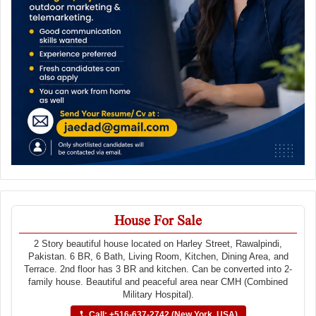
House For Sale
2 Story beautiful house located on Harley Street, Rawalpindi,
Pakistan. 6 BR, 6 Bath, Living Room, Kitchen, Dining Area, and
Terrace. 2nd floor has 3 BR and kitchen. Can be converted into 2-
family house. Beautiful and peaceful area near CMH (Combined
Military Hospital).
Call: +516-637-2742 (New York, USA)