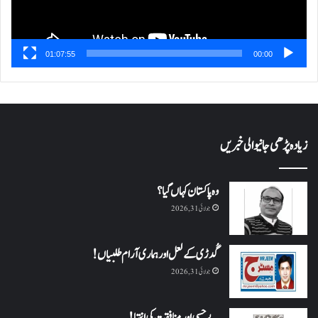
01:07:55
00:00
زیادہ پڑھی جانیوالی خبریں
وہ پاکستان کہاں گیا؟
جولائی 31, 2026
گُدڑی کے لعل اور ہماری آرام طلبیاں!
جولائی 31, 2026