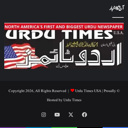
آج کا اخبار
Urdu Times USA
| Proudly
© Copyright 2026, All Rights Reserved |
Hosted by
Urdu Times
Instagram
YouTube
Facebook
X