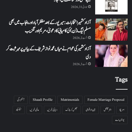
بے حسی اور منافقت کی انتہا !
جولائی 31, 2026
آزاد کشمیر انتخابات: میرپور کے بعد مظفرآباد اور پنجاب میں بھی
مسلم لیگ (ن) کی کامیابی کا دعویٰ، مریم اورنگزیب
اگست 2, 2026
آزاد کشمیر کی عوام نے میاں محمد نواز شریف کے بیانیہ پر مہر ثبت کر
دی
اگست 3, 2026
Tags
Female Marriage Proposal
Matrimonials
Shaadi Profile
آتشزدگی
امریکا
انٹرنیشنل
بین الاقوامی
جھلس کر ہلاک
دنیا کی خبریں
عالمی خبریں
میکسیکو
یو ایس اے