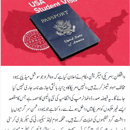
واشنگٹن: امریکی امیگریشن حکام نے اعلان کیا ہے کہ وہ افراد جو سوشل میڈیا پر یہود
مخالف مواد شیئر کرتے ہیں، انہیں امریکا کا ویزا یا رہائشی اجازت نامہ جاری نہیں کیا
جائے گا۔ یہ فیصلہ صدر ڈونلڈ ٹرمپ کی انتظامیہ کی نئی پالیسی کا حصہ ہے جس کا مقصد
ایسے غیر ملکیوں کو امریکا میں داخل ہونے سے روکنا ہے جو یہود دشمن سرگرمیوں یا
دہشت گرد تنظیموں کی حمایت کرتے ہیں۔محکمہ ہوم لینڈ سیکیورٹی کی سیکریٹری کرسٹی