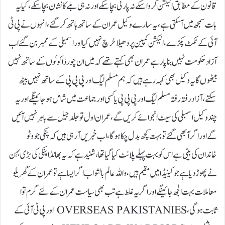
قانون کے مطابق الیکشن کروا سکے نہ پارٹی بچا سکے اور نہ ہی بلے کا نشان بچا سکے، کیا یہ
بات سمجھ میں آسکتی ہے، یہ سارے وکیل عمران کے ساتھ ہاتھ کر گئے، انہوں نے پی ٹی
آئی کے ٹکٹ پکڑے، الیکشن کمپین پر دھیلا خرچ نہیں کیا اور اسمبلی کے ممبر بن گئے اب
آزاد حکومت نہیں بنا پارہے عمران بھی کہتے تھے کہ میں ان چور ڈاکوئوں کے ساتھ نہیں
بیٹھوں گا یہ وکیل بھی کہہ رہے ہیں کہ ہم مسلم لیگ اور پی پی پی کے ساتھ نہیں بیٹھ
سکتے، آزاد رفتہ رفتہ مسلم لیگ اور پی پی پی یا کسی اور جماعت میں شامل ہو جائینگے اور یہ
چند وکیل اسمبلی کی سیٹ انجوائے کریں گے، عمران اول تو جلد جیل سے باہر نہیں آئیں
گے اور اگر آ بھی گئے تو بہت کچھ بدل چکا ہو گا، اب خبریں آرہی ہیں کہ پنکی جو وٹو
خاندان کی بیٹی ہے اس کو بہت پہلے پلانٹ کیا گیا تھا، شنید ہے کہ یہ بھانڈا پنکی کی بڑی بہن
نے پھوڑ دیا ہے جو کینیڈا میں مقیم ہیں، واللہ عالم بالثواب اگر ایسا ہے تو عمران کے گھریلو
معاملات بہت الجھ جائینگے اور اگر یہ غلط ہے تب بھی سیاست عمران کے لئے گرم توا
ثابت ہو گی، OVERSEAS PAKISTANIES اور پی ٹی آئی کے