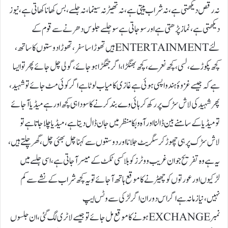
نہ رقص دیکھتی ہے، نہ شراب پیتی ہے، نہ تھیٹر نہ سینما، نہ جلسے، بس کھانا کھاتی ہے، نیوز
دیکھتی ہے، نماز پڑھتی ہے اور سو جاتی ہے سو جلسے جلوس دھرنے سے قوم کے
لئے ENTERTAINMENTہیں تھوڑا سا سفر، تھوڑا دوستوں کا ساتھ،
کچھ پکوڑے، لسی، کچھ نعرے، کچھ بھنگڑا، اگر جھگڑا ہو جائے، گولی چل جائے پھر تو ایسا
ہے کہ جیسے غزوۂ ہند واپسی ہوئی ہے غازی کامیاب لوٹا ہے اگر کوئی مٹ جائے تو شہید،
پھر شہید کی لاش سڑک پر رکھ کر ہائی وے بند کرنے کا سودا ہی کچھ اور ہے میڈیا آجائے
تو میڈیا کے سامنے بین ڈالنا اور آہ و بکا منظر میں جان ڈال دیتا ہے، میڈیا چلا جاتا ہے تو
لاش سڑک پر ہی چھوڑ کر سگریٹ جلانا اور دوستوں سے کہنا چل بھئی چل، گھر چلتے ہیں،
یہ ہے وہ تفریح جو ان غریب ووٹرز کو بلا کسی ٹکٹ کے میسر آجاتی ہے، اسی جلسے میں
لڑکیوں اور عورتوں کو چھیڑنے کا موقع ہاتھ آجائے تو یہ کچھ شراب کے نشے سے کم
نہیں، نیا زمانہ ہے اگر اس دوران اگر لڑکی سے وٹس ایپ
نمبر EXCHANGEہونے کا موقع مل جائے تو جیسے لاٹری لگ گئی، ان جلسوں