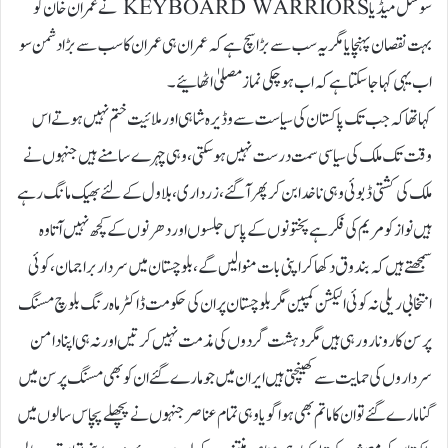
سوشل میڈیا KEYBOARD WARRIORS نے عمران خان کو
بہت نقصان پہنچایا مگر یہ سب سے بڑا سچ ہے کہ عمران ہی عمران کا سب سے بڑا دشمن سو
اب یہی کہا جا سکتا ہے کہ اب ہو چکی نماز مصلیٰ اٹھائیے۔
کہا تھا کہ جب تک پاکستان کی سیاست سے وڈیرہ شاہی اور ملائیت ختم نہیں ہوتے اس
وقت تک ملک کی سیاسی سمت درست نہیں ہو سکتی، وہی چہرے سامنے ہیں جنہوں نے
ملک کی کشتی ڈبوئی وہی ناخدا بن کر پھر آگئے، زرداری، بلاول کے لئے بھیک مانگ رہے
ہیں نواز کو مریم کی فکر ہے پختونوں کے پاس جلسوں اور دھرنوں کے کچھ نہیں آتا وہ
سمجھتے ہیں کہ بندوق دکھا کر اپنی بات منوالیں گے، بلوچستان میں سردار براجمان، کوئی
انتخابی ریلی نہ کوئی الیکشن کمپین مگر بلوچستان پر ان کی حکومت ڈاکٹر ماہ رنگ بلوچ مسنگ
پرسن کا رونا رو رہی ہیں مگر دہشت گردوں کی مذمت نہیں کرتیں اور نہ ہی اپنا دامن
سرداروں کی حمایت سے کھینچتی ہیں ایران میں جو مارے گئے ان کو بھی مسنگ پرسن میں
گنا مارے گئے تو ان کا ماتم بھی ہوا گویا وہی تمام عناصر جنہوں نے پچھلے پچاس سالوں میں