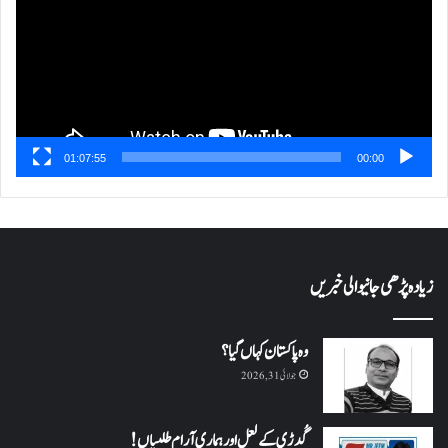
01:07:55
00:00
زیادہ پڑھی جانیوالی خبریں
وہ پاکستان کہاں گیا؟
جولائی 31, 2026
گُدڑی کے لعل اور ہماری آرام طلبیاں!