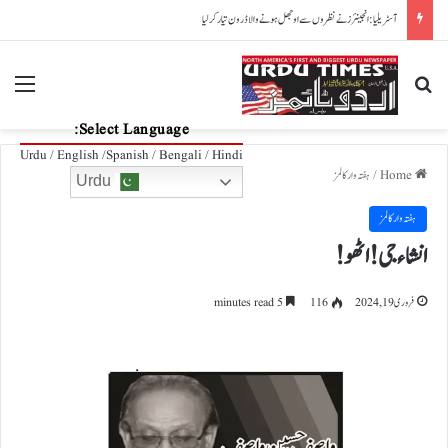
ورلڈ ٹیسٹ چیمپئن شپ: پوائنٹس ٹیبل پر پاکستان نے ویسٹ انڈیز کو پیچھے چھوڑ دیا
nu
Search for
Select Language:
Urdu / English /Spanish / Bengali / Hindi
Home
/
ہفتہ وار کالمز
Urdu
ہفتہ وار کالمز
انشاء جی! اٹھو!
فروری 19, 2024
116
5 minutes read