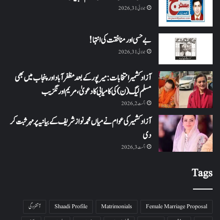
جولائی 31, 2026
بے حسی اور منافقت کی انتہا !
جولائی 31, 2026
آزاد کشمیر انتخابات: میرپور کے بعد مظفرآباد اور پنجاب میں بھی
مسلم لیگ (ن) کی کامیابی کا دعویٰ، مریم اورنگزیب
اگست 2, 2026
آزاد کشمیر کی عوام نے میاں محمد نواز شریف کے بیانیہ پر مہر ثبت کر
دی
اگست 3, 2026
Tags
Female Marriage Proposal
Matrimonials
Shaadi Profile
آتشزدگی