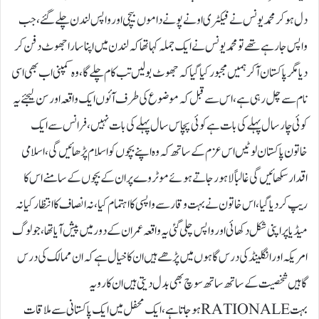
دل ہو کر محمد یونس نے فیکٹری اونے پونے داموں بیچی اور واپس لندن چلے گئے، جب
واپس جارہے تھے تو محمد یونس نے ایک جملہ کہا تھا کہ لندن میں اپنا سارا جھوٹ دفن کر
دیا مگر پاکستان آ کر ہمیں مجبور کیا گیا کہ جھوٹ بولیں تب کام چلے گا، وہ کمپنی اب بھی اسی
نام سے چل رہی ہے، اس سے قبل کہ موضوع کی طرف آئوں ایک واقعہ اور سن لیجئے یہ
کوئی چار سال پہلے کی بات ہے کوئی پچاس سال پہلے کی بات نہیں، فرانس سے ایک
خاتون پاکستان لوٹیں اس عزم کے ساتھ کہ وہ اپنے بچوں کو اسلام پڑھائیں گی، اسلامی
اقدار سکھائیں گی غالباً لاہور جاتے ہوئے موٹروے پر ان کے بچوں کے سامنے اس کا
ریپ کر دیا گیا، اس خاتون نے بہت وقار سے واپسی کا اہتمام کیا، نہ انصاف کاانتظار کیا نہ
میڈیا پر اپنی شکل دکھائی اور واپس چلی گئی یہ واقعہ عمران کے دور میں پیش آیا تھا، جو لوگ
امریکہ اور انگلینڈ کی درس گاہوں میں پڑھے ہیں ان کا خیال ہے کہ ان ممالک کی درس
گاہیں شخصیت کے ساتھ ساتھ سوچ بھی بدل دیتی ہیں ان کا رویہ
بہت RATIONALEہو جاتا ہے، ایک محفل میں ایک پاکستانی سے ملاقات