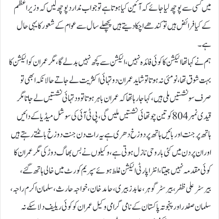
میں کسی سے پوچھ لیا جائے کہ آئین کیا ہوتا ہے تو جواب ندارد پوچھ لیں کہ وزیراعظم
کے کیا فرائض ہیں تو کندھے اچکا دیتے ہیں پچھلے سال سے عوام کے شعور کا یہی حال
ہے۔
ہم نے کہا تھا الیکشن کا کوئی فائدہ نہیں، الیکشن سے کچھ نہیں بدلے گا، مگر عمران کو الیکشن کا
بہت شوق تھا، نو مئی نہ ہوتا تو شاید عمران دو تہائی اکثریت لے جاتے حالانکہ ابھی تو
صرف سو نشستیں ملی ہیں، کہا جارہا تھا کہ عمران باہر ہوتا تو ود تہائی نشستیں لے جاتا مگر
قیدی نمبر 804کو تین چوتھائی نشستیں ملیں گی، پی ٹی آئی کی سوشل میڈیا کے دائیں
ہاتھ پر جنت اور بائیں ہاتھ پر دوزخ دھری ہے یہ رات دن جنت دوزخ بانٹتے رہتے ہیں
اور ان پر دن میں کئی بار وحی نازل ہوتی ہے، وکیلوں نے بس بھاگ دوڑ کی مگر عمران کا
کوئی مقدمہ نہیں جیتا، انٹرا پارٹی الیکشن غلط ہوئے سپریم کورٹ میں خالی ہاتھ گئے،
بیرسٹر علی ظفر، بیرسٹر گوہر، عابد زبیری، حامد خان، خواجہ حارث ،سلمان اکرم راجہ،
سلمان صفدر اور پنجوتہ پاکستان کے نامی گرامی وکیل عمران کو کوئی ریلیف دلا سکے نہ