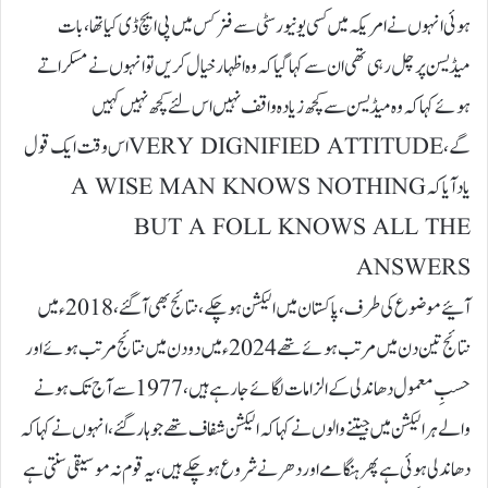
ہوئی انہوں نے امریکہ میں کسی یونیورسٹی سے فزکس میں پی ایچ ڈی کیا تھا، بات
میڈیسن پر چل رہی تھی ان سے کہا گیا کہ وہ اظہار خیال کریں تو انہوں نے مسکراتے
ہوئے کہا کہ وہ میڈیسن سے کچھ زیادہ واقف نہیں اس لئے کچھ نہیں کہیں
گے، VERY DIGNIFIED ATTITUDEاس وقت ایک قول
یاد آیا کہ A WISE MAN KNOWS NOTHING
BUT A FOLL KNOWS ALL THE
ANSWERS
آئیے موضوع کی طرف، پاکستان میں الیکشن ہو چکے، نتائج بھی آگئے، 2018ء میں
نتائج تین دن میں مرتب ہوئے تھے 2024ء میں دو دن میں نتائج مرتب ہوئے اور
حسبِ معمول دھاندلی کے الزامات لگائے جارہے ہیں، 1977سے آج تک ہونے
والے ہر الیکشن میں جیتنے والوں نے کہا کہ الیکشن شفاف تھے جو ہار گئے، انہوں نے کہا کہ
دھاندلی ہوئی ہے پھر ہنگامے اور دھرنے شروع ہو چکے ہیں، یہ قوم نہ موسیقی سنتی ہے