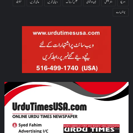
امریکا
انٹرنیشنل
بین الاقوامی
جھلس کر ہلاک
دنیا کی خبریں
عالمی خبریں
میکسیکو
یو ایس اے