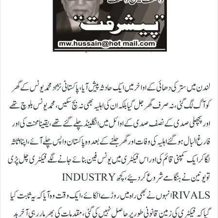
لندن میں ستر کی دھائی کے اواخر میں ایک حادثہ پیش آیا، پاکستانی نژاد محمد یونس کے گھر
کو آگ لگ گئی، نہ صرف گھر جل گیا بلکہ ان کی اہلیہ بھی نہ بچ سکیں، محمد یونس بلوچ تھے
اور پچھلی صدی کے نصف صدی کے اوائل میں انگلینڈ چلے گئے تھے، یقینا محنت کی اور
فارغ البال ہو گئے اہلیہ کی وفات اور گھر جلنے کے بعد وہ پاکستان واپس چلے آئے، اپنا اثاثہ
لگا کر ایک کمپنی قائم کی اور اس فیکٹری میں یونس فین بنائے جانے لگے فیکٹری چل پڑی
تو یونین نے ہنگامے شروع کر دئیے، کچھ INDUSTRY
RIVALSانہوں نے بھی راہ میں روڑے اٹکائے، ایک وقت وہ آیا کہ یہ ثابت کیا
گیا کہ فیکٹری کی زمین قانونی طور پر حاصل نہیں کی گئی، مقدمات کی بھرمار رہی آخر بد