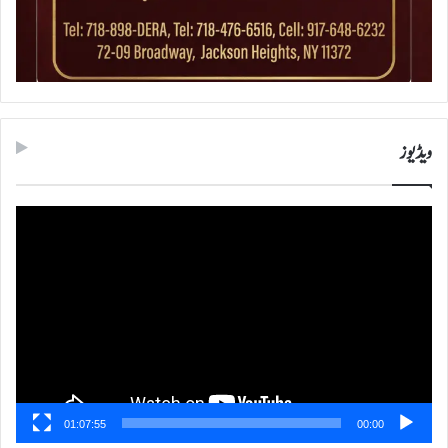
ویڈیوز
ویڈیو
پلیئر
01:07:55
00:00