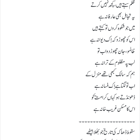
ظلم سہتے ہیں، کُچھ نہیں کرتے
یہ تجاہل بھی عارفانہ ہے
میں جو شکوہ کروں تو کہتے ہیں
اس کو چھوڑو کہ اِک دیوانہ ہے
ظالمو، جان چھوڑ دو اب تو
لب پہ مظلوم کے ترانہ ہے
ہم کہ سالک کبھی تھے منزل کے
اب تو لگتا ہے اِک فسانہ ہے
ڈھونڈتے ہو کہاں کرامتؔ کو
اس کا مسکن غریب خانہ ہے
۔۔۔۔۔۔۔۔۔۔۔۔۔۔۔۔۔۔۔۔
سقوط ڈھاکہ کی تاریخ جو بھُلا بیٹھے