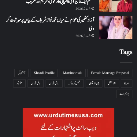
مسلم لیگ (ن) کی کامیابی کا دعویٰ، مریم اورنگزیب
اگست 2, 2026
آزاد کشمیر کی عوام نے میاں محمد نواز شریف کے بیانیہ پر مہر ثبت کر
دی
اگست 3, 2026
Tags
Female Marriage Proposal
Matrimonials
Shaadi Profile
آتشزدگی
امریکا
انٹرنیشنل
بین الاقوامی
جھلس کر ہلاک
دنیا کی خبریں
عالمی خبریں
میکسیکو
یو ایس اے