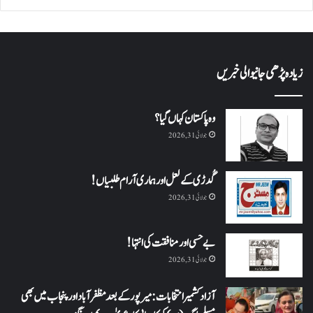
زیادہ پڑھی جانیوالی خبریں
وہ پاکستان کہاں گیا؟
جولائی 31, 2026
گُدڑی کے لعل اور ہماری آرام طلبیاں!
جولائی 31, 2026
بے حسی اور منافقت کی انتہا !
جولائی 31, 2026
آزاد کشمیر انتخابات: میرپور کے بعد مظفرآباد اور پنجاب میں بھی