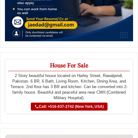
House For Sale
2 Story beautiful house located on Harley Street, Rawalpindi,
Pakistan. 6 BR, 6 Bath, Living Room, Kitchen, Dining Area, and
Terrace. 2nd floor has 3 BR and kitchen. Can be converted into 2-
family house. Beautiful and peaceful area near CMH (Combined
Military Hospital).
Call: +516-637-2742 (New York, USA)