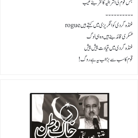
جس قوم کی اشرافیہ کا فخر بنے عیب
۔۔۔۔۔۔۔۔۔۔
غنڈہ گردی کو انگریزی میں کہتے ہیں rogue
عَسکری قائد بنے ہیں وہ ہی لوگ
غنڈہ گردی میں قیادت پیش پیش
قوم کا سب سے بڑا اب یہ ہے روگ!
دہشت
گرد‘
سوٹ
اور
ٹائی