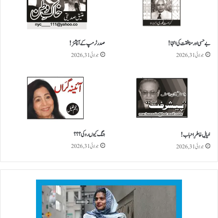
بے حسی اور منافقت کی انتہا !
صدر ٹرمپ کے آپشنز!
جولائی 31, 2026
جولائی 31, 2026
جنگ کیو ں روکی؟؟؟
خیالِ خاطرِ احباب!
جولائی 31, 2026
جولائی 31, 2026