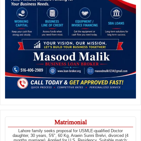
Matrimonial
Lahore family seeks proposal for USMLE-qualified Doctor
daughter, 30 years, 5'6", 60 Kg, Araein Sunni Brelvi, divorced (4
months marriage). Applied for U.S. Residency. Suitable match: