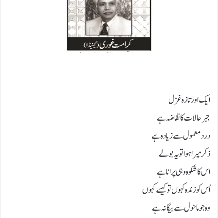
ایک اور تازہ غزل
جبر حالات کا تقاضہ ہے
درد معمول سے زیادہ ہے
ذکر میرا ہوا تو یہ بولے
اس کا شکوہ وہی پرانا ہے
اُس کو زندہ کہوں تو کیسے کہوں
وہ جو ماحول سے بیگانہ ہے