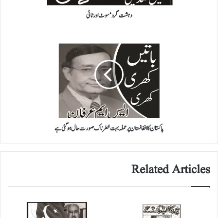
دہشت گرد‘ سوٹ اور ٹائی
پاکستان
کا
افغانستان
پر
حملہ
بہت
خطرناک
صورت
حال
ہو
پاکستان کا افغانستان پر حملہ بہت خطرناک صورت حال ہو گئی ہے
گئی
ہے
Related Articles