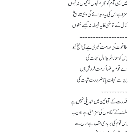
میں ایسی قوم کو مُجرم کہوں تو کیوں نہ کہوں
سزا ہے اس کی یہ دہرائے گی وہی تاریخ
اَزل کے قاضی کا یہ فیصلہ نہ کیسے سُنوں
۔۔۔۔۔۔۔۔۔۔۔۔۔۔۔۔۔۔
طاغوت کی علامت کبریٰ ہے جی ایچ کیو
اِس کو مٹانا شرطِ اول نجات کی
اے قوم یہ عَساکر ملت فروش ہیں
اِن سے نجات پانا ضرورت ثبات کی
۔۔۔۔۔۔۔۔۔۔
قدرت کے قوانین میں تبدیلی نہیں ہے
ملّت کے گناہوں کی سزا ملتی ہے لاریب
اِس قوم کی بربادی مُقدر ہے ازل سے