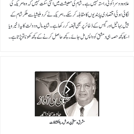
علاوہ دوسرا کوئی راستہ نہیں ہے۔ شام کی معیشت میں اتنی سکت نہیں کہ وہ امریکہ کی
لگائی ہوئی اقتصادی پابندیوں کا مقابلہ کر سکے۔ امریکہ نے کرد ملیشیا سے ملکرشام کے
بیش بہا تیل اور گیس کے ذخائر پر بھی قبضہ کر رکھا ہے۔ شاید مال و دولت کا یہ ذخیرہ یا
اسکا کچھ حصہ ہی دمشق کو واپس مل جائے۔ کچھ حاصل کرنے کے کچھ کھونا تو پڑتا ہے۔
مشرق
وسطیٰ
پر
ہوش
ربا
انکشافات
مشرق وسطیٰ پر ہوش ربا انکشافات