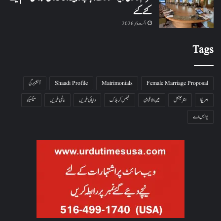
کئے گئے
اگست 6, 2026
Tags
Female Marriage Proposal
Matrimonials
Shaadi Profile
آتشزدگی
امریکا
انٹرنیشنل
بین الاقوامی
جھلس کر ہلاک
دنیا کی خبریں
عالمی خبریں
میکسیکو
یو ایس اے