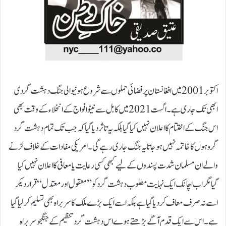
اکتوبر 2001 میں افغانستان پر فضائی حملوں سے شروع ہونیوالی جنگ دہشت گردی
ابھی تک جاری ہے۔ اگست 2021 میں کابل سے نیٹو افواج کے انخلاء کے وقت بھی
اس جنگ کے اختتام کا اعلان نہیں کیا گیا بلکہ یہ تاثر دیا گیا کہ جب تک تمام دہشت گرد
گروہوں کا خاتمہ نہیں ہوجاتا یہ جنگ جاری رہے گی۔ امریکی مفادات کے خلاف لڑنے
والے ان مسلمان شدت پسندوں کے لیے کبھی کسی رعایت یا معافی کا اعلان نہیں کیا
گیامگر اب اچانک ایک نہایت مطلوب دہشت گرد کو ’’ معقول اور معتدل‘‘ قرار دیکر
اسے نہ صرف معاف کر دیا گیا ہے بلکہ اسے ایک بڑے ملک کا سربراہ بھی تسلیم کر لیا گیا
ہے۔ اس سے ایک قدم آگے بڑھتے ہوے اس دہشت گرد تنظیم کے جنگجو سربراہ