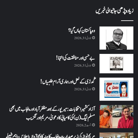
زیادہ پڑھی جانیوالی خبریں
وہ پاکستان کہاں گیا؟
جولائی 31, 2026
بے حسی اور منافقت کی انتہا !
جولائی 31, 2026
گُدڑی کے لعل اور ہماری آرام طلبیاں!
جولائی 31, 2026
آزاد کشمیر انتخابات: میرپور کے بعد مظفرآباد اور پنجاب میں بھی
مسلم لیگ (ن) کی کامیابی کا دعویٰ، مریم اورنگزیب
اگست 2, 2026
مریم نواز کی زیر صدارت پنجاب کابینہ کا 36واں اجلاس،اہم فیصلے