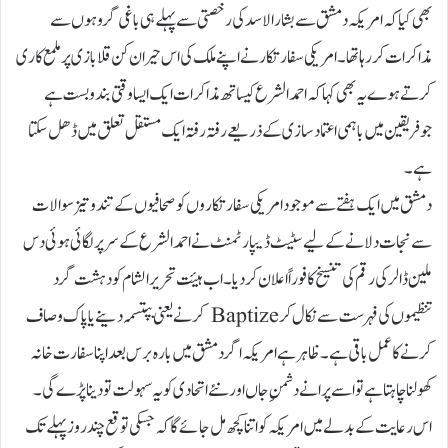
بھی کیا کہ امریکہ دمشق سے بشارالاسد کی رخصتی سے پہلے ہی باغی گروہوں سے
مذاکرات کر رہا تھا۔ امریکی سفارتکار نے اپنے ملک کی اس حیران کن قلابازی پر ملمع کاری
کرتے ہوے یہ بھی کہا کہ احمد الشرع کیسا تھ مذاکرات ایک ایسا وقتی بندو بست ہے
جوفریقین میں باہمی اعتماد سازی کے ذریعے رفتہ رفتہ ایک مستقل تعلق میں ڈھل سکتا
ہے۔
دمشق میں ایک ہفتے سے موجود امریکی سفارتکاروں کو صحافیوں کے تندو تیز سوالات
سے نجات دلانے کے لیے سٹیٹ ڈیپارٹمنٹ نے احمد الشرع کے سر پر لگائی ہوئی دس
ملین ڈالر کی رقم کی تنسیخ کا فوراًاعلان کر دیا۔ اب ہیئت تحریر الشام کو دہشت گرد
تنظیموں کی فہرست سے نکال کر Baptize کرنے یعنی بپتسمہ دینے یا پاک و صاف
کرنے کا عمل باقی ہے۔ ظاہر ہے امریکہ اگر دمشق میں بارہ برس بعد اپنا سفارت خانہ
کھولنا چاہتا ہے تو اسے پرانے دشمنِ جاں اور نئے اتحادی کو یہ سہولت تو دینا پڑے گی۔
اس رعایت کے بدلے میں امریکہ کو اتنا کچھ مل جائے گا کہ جسکی توقع چند روز پہلے تک