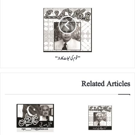
’’قوم
کی
نجات
کا
راز‘‘
’’قوم کی نجات کا راز‘‘
Related Articles