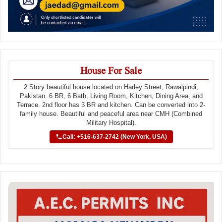
House For Sale
2 Story beautiful house located on Harley Street, Rawalpindi,
Pakistan. 6 BR, 6 Bath, Living Room, Kitchen, Dining Area, and
Terrace. 2nd floor has 3 BR and kitchen. Can be converted into 2-
family house. Beautiful and peaceful area near CMH (Combined
Military Hospital).
Call: +516-637-2742 (New York, USA)