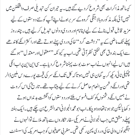
کیساتھ مذاکرات بھی شروع کر دیے گئے ہیں۔ یہ حیران کن تبدیلی صرف واشنگٹن میں
نہیں آئی بلکہ مذکورہ بالا جنگی گروہ کے سربراہ نے اپنے آپ کو نئے دوستوں کے لیے
مزید قابل قبول بنانے کے لیے اپنا نام اور وردی دونوں تبدیل کر لیے ہیں۔ چند روز
پہلے تک ماضی کے یہ ’’دہشت گرد‘‘ خاکی وردی پہنے ہوتے تھے اور اکثر انکے کاندھے
سے ایک بندوق بھی لٹکتی نظر آتی تھی۔ اب یہ کیونکہ ’’ معقول اور معتدل‘‘ ہو گئے
ہیں اس لیے انہوں نے اب سوٹ بوٹ پہننا شروع کر دیا ہے۔ سی این این پر اب انکی
چمکیلی ٹائی دیکھ کر یہ گمان ہی نہیں ہوتا کہ کل تک انکے سر کی قیمت پورے دس ملین ڈالر
تھی اور انکے دشمن یہ انعام حاصل کرنے کے لیے بیتاب تھے۔ تاریخ کی اس کروٹ
نے ہمیں انکے دشمنوںکو کف افسوس ملتے اور دوستوں کو انگشت بدنداں ہوتے
دکھایالیکن جو ہونا تھا وہ ہو چکا۔اب ابو محمد الجولانی احمد الشرع بن چکے ہیں ۔ ایک ہفتہ
پہلے دمشق میں جب الجولانی نے امریکی سفارتکاروں سے ہاتھ ملائے تو انہوں نے
جنگجوئوں والی خاکی وردی پہن رکھی تھی۔ مغربی صحافیوں کوجب امریکہ کی اسسٹنٹ