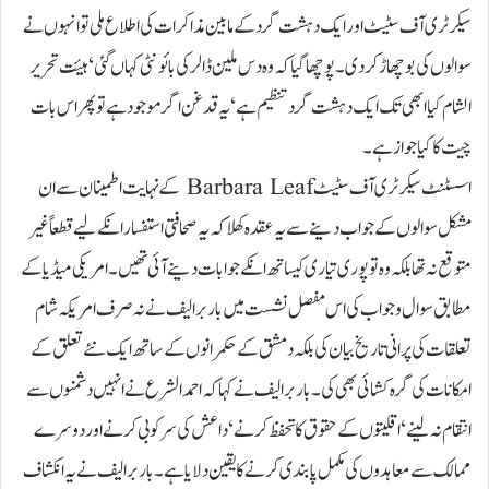
سیکرٹری آف سٹیٹ اور ایک دہشت گردکے مابین مذاکرات کی اطلاع ملی تو انہوں نے
سوالوں کی بوچھاڑ کر دی ۔ پوچھا گیا کہ وہ دس ملین ڈالر کی بائونٹی کہاں گئی ‘ ہیئت تحریر
الشام کیا ابھی تک ایک دہشت گرد تنظیم ہے ‘یہ قدغن اگر موجود ہے تو پھر اس بات
چیت کا کیا جواز ہے۔
اسسٹنٹ سیکرٹری آف سٹیٹ Barbara Leaf کے نہایت اطمینان سے ان
مشکل سوالوں کے جواب دینے سے یہ عقدہ کھلا کہ یہ صحافتی استفسار انکے لیے قطعاًغیر
متوقع نہ تھا بلکہ وہ تو پوری تیاری کیساتھ انکے جوابات دینے آئی تھیں۔ امریکی میڈیا کے
مطابق سوال و جواب کی اس مفصل نشست میں باربرا لیف نے نہ صرف امریکہ شام
تعلقات کی پرانی تاریخ بیان کی بلکہ دمشق کے حکمرانوں کے ساتھ ایک نئے تعلق کے
امکانات کی گرہ کشائی بھی کی۔ باربرا لیف نے کہا کہ احمد الشرع نے انہیں دشمنوں سے
انتقام نہ لینے‘ اقلیتوں کے حقوق کا تحفظ کرنے‘ داعش کی سرکوبی کرنے اوردوسرے
ممالک سے معاہدوں کی مکمل پابندی کرنے کا یقین دلایا ہے ۔ باربرا لیف نے یہ انکشاف