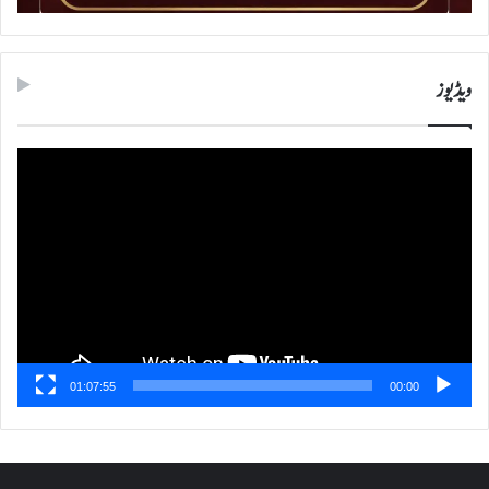
ویڈیوز
ویڈیو
پلیئر
01:07:55
00:00