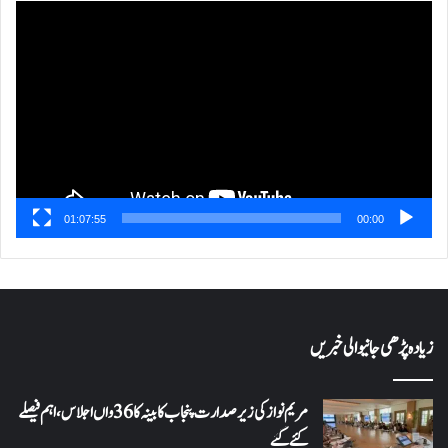
ویڈیو
پلیئر
01:07:55
00:00
زیادہ پڑھی جانیوالی خبریں
مریم نواز کی زیر صدارت پنجاب کابینہ کا 36واں اجلاس،اہم فیصلے
کئے گئے