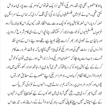
یاہو کا منصوبہ بھی تیار تھا۔امریکی الیکشن نزدیک تھاتو اس کو امریکہ سے پوری امداد مل
سکتی تھی۔ اس نے غزا میں فلسطینیوں کی زندگی اتنی تنگ کر دی کہ حماس نے اسرائیل پر
حملہ کر دیا۔ اس حملہ کا نیتن یاہو کو ایک مدت سے انتظار تھا۔ کیوںکہ اس کا بہانہ بنا کر وہ
غزہ میںفلسطینیوں کو نیست و نابود کر سکتا تھا۔ چنانچہ اس نے وہی کام شروع کروا دیا۔
اور بائیڈن نے جھولی بھر بھر کر اسے جتنے بم چاہیے تھے وہ دئیے، اس کے اوپر نقد
ڈالروں کی برسات بھی کی اور امریکی فوجی بیڑا بھی پہنچا دیا کہ بوقت ضرورت کام
آوے۔ جب اسے پتہ چلا کہ مسلمان امریکی ووٹرز ناراض ہو رہے ہیں تو ان کو خوش
کرنے کے لیے نیتن یاہو کو کہ دیتا تھا کہ شہری آبادی پر ذرا ہاتھ ہولا رکھو، لیکن میں اور
بم اور ڈالروں کا انتظام کر ہا ہوں۔ادھر اسرئیلی اپنے منصوبے کے مطابق عورتوں،
بچوں اور کمزور مردوں پر روزآنہ بم برساتے ہیں۔ انہوں نے غزہ کی تقریباً سب
عمارتیں ڈھیر کر دی ہیں۔بچی کھچی آبادی میں بھوکوں کے لیے کھانا پینا نہیں، زخمیوں
کے لیے ہسپتال نہیں، پینے کا پانی نہیں۔ باہر کی امداد آنے کے راستے بند۔ حیرت اس