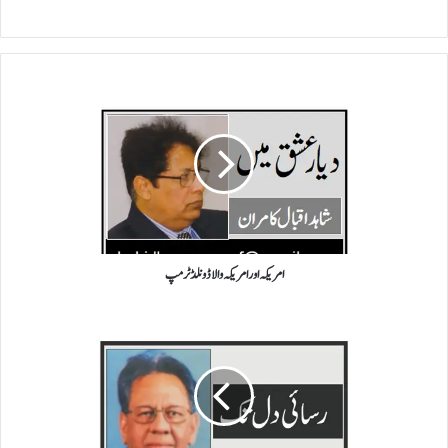
امریکہ
اور
امریکہ
والا
ڈونلڈ
ٹرمپ
امریکہ اور امریکہ والا ڈونلڈ ٹرمپ
!
پی
آئی
اے