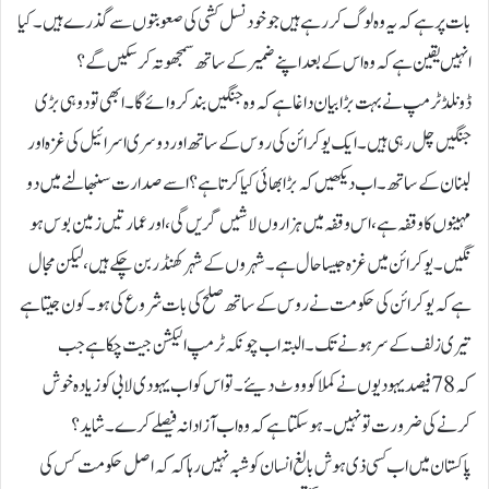
بات پر ہے کہ یہ وہ لوگ کر رہے ہیں جو خود نسل کشی کی صعوبتوں سے گذرے ہیں۔کیا
انہیں یقین ہے کہ وہ اس کے بعد اپنے ضمیر کے ساتھ سمجھوتہ کر سکیں گے؟
ڈونلڈ ٹرمپ نے بہت بڑا بیان داغا ہے کہ وہ جنگیں بند کروائے گا۔ ابھی تو دو ہی بڑی
جنگیں چل رہی ہیں۔ ایک یوکرائن کی روس کے ساتھ اور دوسری اسرائیل کی غزہ اور
لبنان کے ساتھ۔اب دیکھیں کہ بڑا بھائی کیا کرتا ہے؟ اسے صدارت سنبھالنے میں دو
مہینوں کا وقفہ ہے، اس وقفہ میں ہزاروں لاشیں گریں گی، اور عمارتیں زمین بوس ہو
نگیں۔ یو کرائن میں غزہ جیسا حال ہے۔ شہروں کے شہر کھنڈر بن چکے ہیں، لیکن مجال
ہے کہ یو کرائن کی حکومت نے روس کے ساتھ صلح کی بات شروع کی ہو۔ کون جیتا ہے
تیری زلف کے سر ہونے تک۔البتہ اب چونکہ ٹرمپ الیکشن جیت چکا ہے جب
کہ 78فیصد یہودیوں نے کملا کو ووٹ دیئے۔ تو اس کو اب یہودی لابی کو زیادہ خوش
کرنے کی ضرورت تو نہیں۔ ہو سکتا ہے کہ وہ اب آزادانہ فیصلے کرے۔ شاید؟
پاکستان میں اب کسی ذی ہوش بالغ انسان کو شبہ نہیں رہا کہ کہ اصل حکومت کس کی