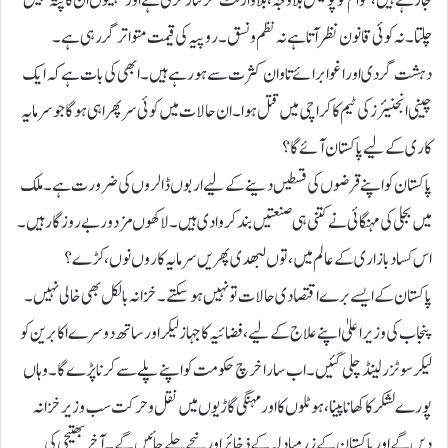
جارہے ہیں،عوام کو پولیس بلا وجہ ، بلا وارنٹ گرفتا ر کرتی ہے اور مہینوں ان کا پتہ نہیں
چلتا۔ نہ کوئی قانون نظر آتا ہے نہ نظم و نسق۔ روپیہ کی قیمت متواتر گر رہی ہے۔
دہشت گردی اور اغوا برائے تاوان کثرت سے ہو رہے ہیں۔ ابھی کی بات ہے کہ ایک
چینی انجنیئرز کی ٹیم کا کراچی میں قتل ہوا۔ ان حالات میں کوئی سر پھرا ہی ہو گا جو سرمایہ
کاری کے لیے پاکستان آئے گا؟
پاکستان کو اپنے قرضوں کی قسطیں دینے کے لیے اربوں ڈالروں کی ضرورت ہے۔ ملک
میں بجلی کی مہنگائی نے کتنی ہی صنعتیں بند کروا دی ہیں۔لاکھوں مزدور بے روزگار ہیں۔
اس کساد بازاری کے عالم میں، توں لبھدی پھریں سرمایہ کاروں نوں، کڑے؟
پاکستان کے ایسے برے اقتصادی حالات تو نہیں ہو سکتے۔ خزانہ بالکل بھی خالی نہیں۔
پنجاب کی وزیر اعلیٰ اپنے علاج کے لیے، فضائیہ کا جہاز لیکر اور ساتھ دوسرے اکابرین کو
لیکر سوٹزر لینڈچلی گئیں۔اب سارا خرچ حکومت کو اپنے پلے سے کرنا پڑے گا۔ وہاں
پورے لشکر کا کھانا پینا، ہوٹلوں کا اور مہنگی گاڑیوں میں نقل و حرکت سب وزیر خزانہ
دیں گے اور پاکستان کے زر مبادلہ کے ذخائر اور نیچے چلے جائیں گے۔آخر بھتیجی کی