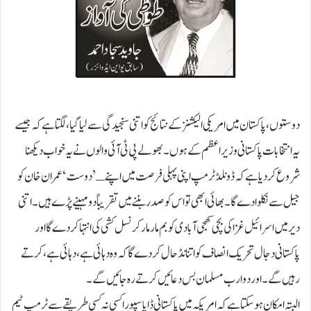
دوستوں، پاکستان میں امریکی الیکشنز کے نتائج کو اتنی سنجیدگی سے لیا گیا ،لگتا ہے کہ جیسے
یہ انتخابات پاکستانی وزیر اعظم کے ہوں۔بھولے پی ٹی آئی والوں نے یہ خواب دیکھنا
شروع کر دیا ہے کہ ڈونلڈ ٹرمپ اپنی پہلی فرصت میں اپنے ـ’دوست ‘ عمران خان کو
جیل سے نکلوا دے گا۔ بھائی ابھی تو اس کو صدر بننے میں تقریباً دو مہینے پڑے ہیں۔ اتنی
دیر میں اسرائیل غزا کی بچی کھچی آبادی کو بم مار مار کر نسل کشی کی انتہا کر دے گا اور
پاکستانی دجال تحریک انصاف کو اتنا نڈحال کر دے گا کہ وہ دہائی ہے، دہائی ہے، کرتے
رہیں گے۔ اور دو ارب مسلمان بس دعائیں کرتے رہ جائیں گے۔
البتہ امکان ہو سکتا ہے کہ امریکہ میں پاکستانی ڈایا سپورا کسی نہ کسی طریقے سے ٹرمپ ٹیم