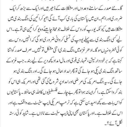
گا۔نئے صدر کے سامنے وعدوں اور مشکلات کے ڈھیر ہیں اور ایک سے بڑھ کر ایک
ضروری اور اہم۔ ان میں پاکستان کی باری کب آئے گی؟ یو کرائین کی جنگ بندی میں
مشکلات ہیں کیونکہ یورپ کو روس کے خلاف جو محاذ چاہیئے وہ یو کرائین ہی تو ہے۔اس
لیے کسی جنگ بندی سے پہلے یووپ کی تسلی کروانی ضروری ہو گی کہ انہیں روس سے
کوئی خطرہ نہیںہو گا۔ادھر غزہ میں جنگ بندی اتنی مشکل تو نہیں۔ صرف صدر کو اتنا
کہنا ہے کہ برخوددار نیتن، تمہاری فوجی اور مال امداد کچھ دیر کے لیے بند۔ جب غزہ کے
ساتھ جنگ بندی پکی ہو جائے گی تو پھر امداد بحال ہو جائے گی۔اور جنگ بندی ہو
جائے گی۔یہ جنگ امریکہ کی مرضی اور امداد پر شروع کی گئی تھی اور امریکہ ہی اس کو
بند کروا سکتا ہے۔ اگر ایسا نہ ہوا تو پھر بے چارے فلسطینیوں کا اللہ ہی حافظ۔پاکستانیوں
کو اس بات سے کچھ امید بن سکتی ہے کہ ٹرمپ امریکی ڈیپ سٹیٹ سے واقف ہے اور
اس کے خلاف ہے۔ اور پاکستان بھی اپنی ڈیپ سٹیٹ سے نالاں ہے۔ شاید کوئی رستہ
نکل آئے؟۔