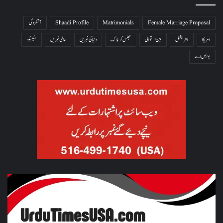
Female Marriage Proposal
Matrimonials
Shaadi Profile
آتشزدگی
امریکا
انٹرنیشنل
بین الاقوامی
جھلس کر ہلاک
دنیا کی خبریں
عالمی خبریں
میکسیکو
یو ایس اے