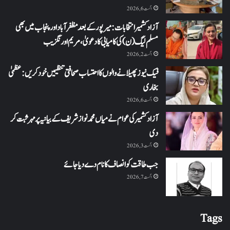
اگست 6, 2026
آزاد کشمیر انتخابات: میرپور کے بعد مظفرآباد اور پنجاب میں بھی
مسلم لیگ (ن) کی کامیابی کا دعویٰ، مریم اورنگزیب
اگست 2, 2026
فیک نیوز پھیلانے والوں کا احتساب صحافتی تنظیمیں خود کریں: عظمیٰ
بخاری
اگست 6, 2026
آزاد کشمیر کی عوام نے میاں محمد نواز شریف کے بیانیہ پر مہر ثبت کر
دی
اگست 3, 2026
جب طاقت کو انصاف کا نام دے دیا جائے
اگست 7, 2026
Tags