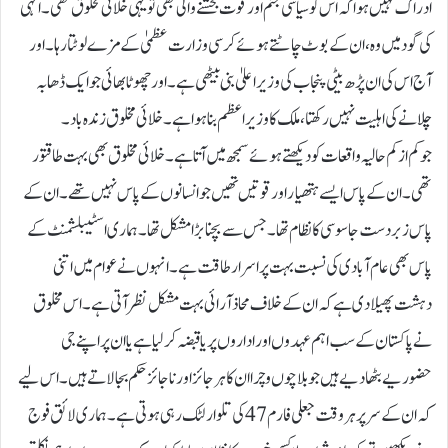
ادراک نہیں ہوا کہ اس کو سیاسی جنم اور قوت بخشنے والی بھی تو یہی خلائی مخلوق تھی۔انہی
کی گود میں وہ ، ان کے بوٹ چاٹتے ہوئے کرسی وزارت عظمی ٰکے مزے لوٹتا رہا۔اور
آج اس کی ان پڑھ بیٹی پنجاب کی وزیر اعلیٰ بنی بیٹھی ہے۔اور چھوٹا بھائی جو ایک ڈھابہ
چلانے کی اہلیت نہیں رکھتا ، ملک کا وزیر اعظم بنا ہوا ہے۔ خلائی مخلوق زندہ باد۔
جو کم از کم حالیہ واقعات کو دیکھتے ہوئے سمجھ میں آتا ہے ۔ خلائی مخلوق بھی بہت طاقتور
تھی۔ ان کے پاس ایسے ہتھیار اور قوتیں تھیں جو انسانوں کے پاس نہیں تھے۔ان کے
پاس زبردست جاسوسی کا نظام تھا۔جس سے بچنا بڑا مشکل تھا۔ہماری اسٹیبلشمنٹ کے
پاس بھی عام آبادی کی نسبت بہت پر اسرار طاقت ہے۔ انہوں نے عوام میں اتنی
دہشت پھیلا دی ہے کہ ان کے خلاف محاذ آرائی بہت مشکل نظر آتی ہے۔اس مخلوق
نے پاکستان کے سب اہم عہدوں اور اداروں پر یا قبضہ کر لیا ہے یا ان پر اپنے جی
حضوریے بٹھا دیے ہیں جو بلا چوں و چرا ان کا ہر جائز اور نا جائز حکم بجا لاتے ہیں۔ اس لیے
کہ ان کے سر پر ہر وقت جعلی فارم 47کی تلوار لٹک رہی ہوتی ہے۔ ہماری لائق فوج