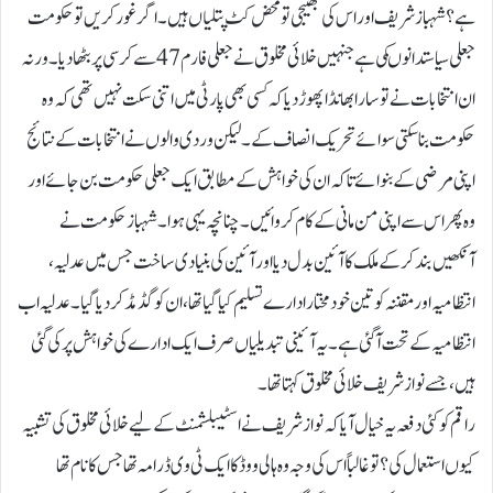
ہے؟ شہباز شریف اور اس کی بھتیجی تو محض کٹ پتلیاں ہیں ۔اگر غور کریں تو حکومت
جعلی سیاستدانو ںکی ہے جنہیں خلائی مخلوق نے جعلی فارم 47 سے کرسی پر بٹھا دیا۔ ورنہ
ان انتخا بات نے تو سارا بھانڈا پھوڑ دیا کہ کسی بھی پارٹی میں اتنی سکت نہیں تھی کہ وہ
حکومت بنا سکتی سوائے تحریک انصاف کے۔ لیکن وردی والوں نے انتخابات کے نتائج
اپنی مرضی کے بنوائے تا کہ ان کی خواہش کے مطابق ایک جعلی حکومت بن جائے اور
وہ پھر اس سے اپنی من مانی کے کام کروائیں۔چنانچہ یہی ہوا ۔ شہباز حکومت نے
آنکھیں بند کر کے ملک کا آئین بدل دیا اور آئین کی بنیادی ساخت جس میں عدلیہ،
انتظامیہ اور مقننہ کو تین خود مختار ادارے تسلیم کیا گیا تھا، ان کو گڈ مڈ کر دیا گیا۔ عدلیہ اب
انتظامیہ کے تحت آ گئی ہے۔ یہ آئینی تبدیلیاں صرف ایک ادارے کی خواہش پر کی گئی
ہیں، جسے نواز شریف خلائی مخلوق کہتا تھا۔
راقم کو کئی دفعہ یہ خیال آیا کہ نواز شریف نے اسٹیبلشمنٹ کے لیے خلائی مخلوق کی تشبیہ
کیوں استعمال کی ؟ تو غالباً اس کی وجہ وہ ہالی ووڈ کا ایک ٹی وی ڈرامہ تھا جس کا نام تھا