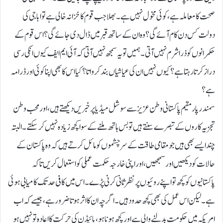
صحت کا معاملہ ہے، کوئی مخول نہیں ہے۔بھلا جب قوم کا خزانہ خالی ہے تو ابا جی کی
دولت کس د ن کام آئے گی؟ وہ ان کے ساتھ قبر میں ڈال دی جائے گی؟ اس قوم کے
حکمرانوں کو ذرا شرم نہیں آتی۔ہمیں تو یہ سمجھ نہیں آتی کہ آئی ایم ایف کیوں انکی رسی
دراز کرتا رہتا ہے؟ کیوں نہیں ان کی عیاشیاں بند کرواتا؟ کیا اس کا بھی اپنا کوئی اور ڈرامہ
ہے؟
سمندر پار مقیم پاکستانی وطن عزیز سے سوشل میڈیا پر خبریں دیکھتے ہیں، اور محب وطن
تجزیہ کاروں کے تبصرے سنتے ہیں تو بس ہاتھ ملنے کے سوا کچھ زیادہ نہیں کر سکتے۔البتہ
چند ایسے بھی ہیں جو مقامی طاقت کے سر چشموں کو مائل کرتے ہیں کہ وہ پاکستان کے
حالات کو دیکھیں اور سمجھیں، اور اپنی خارجہ حکمت عملی کو استعمال کریں تا کہ
پاکستانیوں کو کچھ تو اپنے روئیوں پر نظر ثانی کرنی پڑے۔اس میں کافی حد تک کامیابی ہوئی
ہے۔ لیکن اس عمل کی بھی کچھ حدود ہیں۔ اگرچہ ان کا اثر ہوتا ضرور ہے، جیسے کہ اب
امریکہ میں حکومت بدلنے والی ہے اور کچھ ہو نا ہو، بائیڈن کی حرکت کا اعادہ تو نہیں ہو