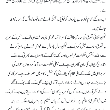
نے دیکھیں تو ، کیسا موثر اوربلا کسی خرچے کا نظام مسلط کیا ہے کہ منہ سے واہ واہ ہی نکلتی
ہے۔
اب رہ گئے عوام تو ان بے چاروں کو تو ایک بھبکی مارتے ہیں تو وہ جھاگ کی طرح بیٹھ
جاتے ہیں۔
لیکن خلائی مخلوق کی ساری طاقت کا سر چشمہ عوامی مالی طاقت ہی تو ہے۔جس کے سر پر
یہ مخلوق سارے عیش کرتی ہے۔لیکن سال ہا سال سے عوامی خزانے پر راج کرنے
سے، جسے بمشکل حکومت قرضوں اور مانگ تانگ کے پیسوں سے بھرتی ہے، ملک
بتدریج دیوالیہ کی راہ پر گامزن ہے۔اب جعلی حکومت، درآمد کردہ وزیر خزانہ کی
سربراہی میں ملک کے مالی نظام کو چلانے کی کوشش نا کام میں مصروف ہے۔ سرکاری
بڑے بڑے عہدوں والے وزراء اور اب تو آرمی چیف بھی، ملک ملک بھیک مانگتے
ہوئے نظر آتے ہیں۔ وہ لوگوں کو سرمایہ کاری کرنے کی دعوت دیتے ہیں، جب کہ ملک
میں افرا تفری کا عالم ہے۔نوجوان جن کے پاس تعلیم ہے یا ہنر ہیں وہ ملک سے باہر