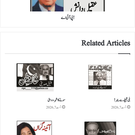
!پی آئی اے
Related Articles
بلی تھیلے سے باہر!
سونے کا شہر، دوبئی
اگست 7, 2026
اگست 7, 2026