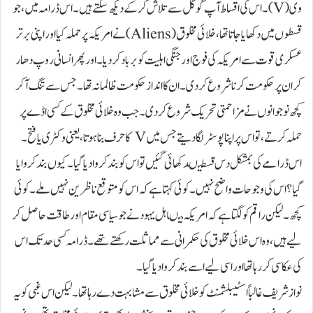
وی(V) ۔ اس کی اقساط آپ گوگل سے تلاش کر کے دیکھ سکتے ہیں۔ اس ڈرامہ میں، جو
قسطوں میں دکھایا جاتا تھا، خلائی مخلوق (Aliens) نے امریکہ پر حملہ کیااور اپنی بر تر
عسکری قوت سے امریکہ کی فوج اور جنگی اہلیت کو بر باد کر دیا۔او ر پھر انسانی روپ دھار
کر ان پر حکومت کرنا شروع کر دی۔ان کا انداز حکومت ظالمانہ تھا۔ جس سے تنگ آکر
کچھ نو جوانوں نے مزاحمتی تحریک شروع کر دی۔ جب وہ خلائی مخلوق کے کسی اڈے پر
حملہ کرتے، تو اس پر اپنا پوسٹر لگا دیتے جس میں V کا حرف بنا ہوتا، یعنی وکٹری یا فتح۔
اس ڈرامے کی بمشکل دس قسطیںدکھائی گئیں تو اس کو بند کر وا دیا گیا۔ کیوں بند کروایا
گیا؟ اس کی وجوحات واضح نہیں۔ کوئی کہتا ہے کہ اس کو متوقع ناظرین نہیں ملے۔کوئی
کچھ۔ لیکن راقم کو لگتا ہے کہ امریکہ میںاہل یہود نے جو سیاسی مقام اور طاقت حاصل کر
لیے ہیں، وہ اس خلائی مخلوق کی حکمرانی سے مماثلت رکھتے تھے۔ ڈرامہ کسی حد تک اس
کی عکاسی کر رہا تھا اور اسی لیے اسے بند کروا دیا گیا۔
نواز شریف غالباً اسٹیبلشمنٹ کو خلائی مخلوق سے مشابہت دے رہا تھا۔ لیکن اس غبی کو یہ