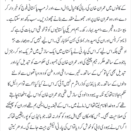
کے کانوں میں عمران خان کی رہائی کا خیال ڈال دے، اور ٹرمپ پاکستانی فوج کو خبردار کر
دے، اور وہ عمران خان پر اور جھوٹے مقدمے بنانے چھوڑ دیں۔ سب کچھ ہو سکتا ہے۔
پیوستہ رہ شجر سے، امید بہار رکھ۔ہم امریکی پاکستانیوں کو تو خوشی اس بات کی ہے کہ
ڈیموکریٹس اور ان کی امیدوار بملا کی بہن کملا ہار گئی۔ اس لیے نہیں کہ وہ بھارت نژ
ادتھی بلکہ اس لیے کہ اس کی پارٹی نے پاکستان میں ایک سازش میں شریک ہو کر، جنرل
باجوہ کے ساتھ ملکر رجیم چینج کی اور عمران خان کی جمہوری حکومت کو تبدیل کیا، اور
تبدیل بھی کیا تو کس کے ساتھ ۔ لٹیرے، راشی اور وطن کو دو دو ہاتھوں سے لوٹنے
والوں کے ساتھ۔جو بایئڈن کو ذرا شرم نہیں آئی کہ اس نے کیا کیا؟ اسے تو اسرائیل کا
حکم بجا لانا تھا کیونکہ یہ یہود و ہنود کی سازش تھی جو عمران خان کو اس لیے ہٹھانا چاہتے
تھے کہ وہ خدا کا نام لیتا تھا اس زمانے میں۔ اس کے قبضہ میںایٹمی بم تھے اور ان کو پھینکنے
کی صلاحیت بھی۔ جس کا امکان بھی اہل یہود کو گوار نہ تھا۔جو بائیڈن کو پورا یقین تھا کہ
اگر اس نے یہودی لابی کو خوش کر دیا تو اس کی پارٹی الیکشن جیت جائے گی۔ادھر نیتن