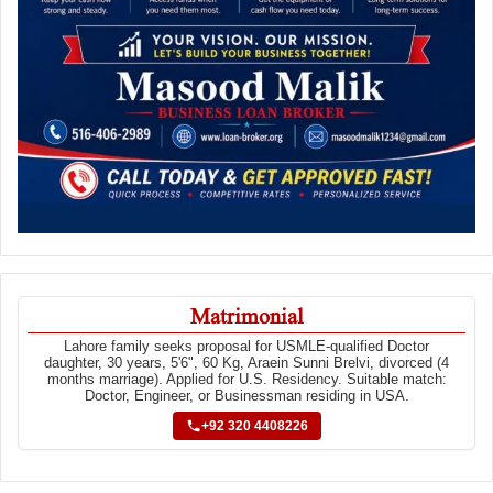
Matrimonial
Lahore family seeks proposal for USMLE-qualified Doctor
daughter, 30 years, 5'6", 60 Kg, Araein Sunni Brelvi, divorced (4
months marriage). Applied for U.S. Residency. Suitable match:
Doctor, Engineer, or Businessman residing in USA.
+92 320 4408226