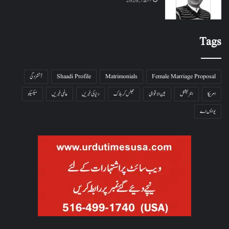
اگست 7, 2026
Tags
Female Marriage Proposal
Matrimonials
Shaadi Profile
آتشزدگی
امریکا
انٹرنیشنل
بین الاقوامی
جھلس کر ہلاک
دنیا کی خبریں
عالمی خبریں
میکسیکو
یو ایس اے