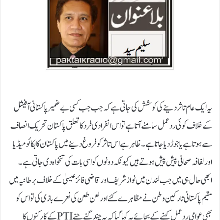
یہ ایک عام تاثر دینے کی کوشش کی جاتی ہے کہ جب جب کسی بے ضمیر پاکستانی آفیشل
کے خلاف کوئی ردعمل سامنے آتا ہے تو اس انفرادی فرد کا تعلق پاکستان تحریک انصاف
سے ہوتا ہے یا جوڑ دیا جاتا ہے۔ ظاہر ہے اس تاثر کو فروغ دینے میں پاکستان کا بکائو میڈیا
اور لفافہ صحافی پیش پیش ہوتے ہیں کیونکہ دونوں کو اسی بات کی تنخواہ دی جاتی ہے۔
ابھی حال ہی میں جب لندن میں نواز شریف اور قاضی فائز عیسیٰ کے خلاف برطانیہ میں
مقیم پاکستانی تارکین وطن نے مظاہرے کئے اور لعن طعن کی نعرے بازی کی تو اس کو
بھی عوامی ردعمل کہنے کے بجائے یہ کہا گیا کہ یہ چند گنے چنے PTIکے کارکنوں کا