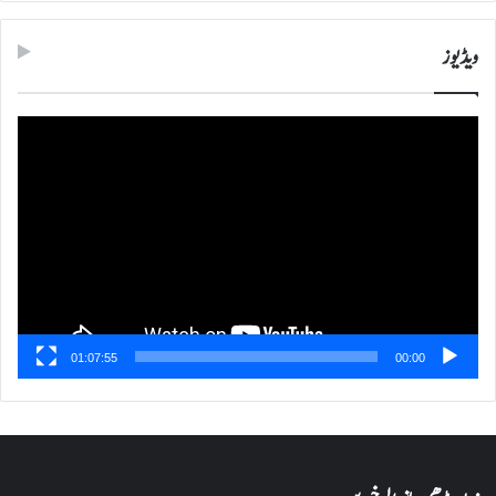
ویڈیوز
ویڈیو
پلیئر
01:07:55
00:00