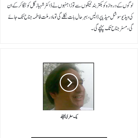
لوگوں کے دروازہ کو بکتر بند ٹینکوں سے توڑا جنہوں نے ڈاکٹر شہباز گل کو ننگا کر کے ان
کی ویڈیو سوشل میڈیا پر ڈالیں، بہرحال بات نکلے گی تو مادر ملت فاطمہ جناح تک جائے
گی، مسٹر جناح تک پہنچے گی۔
یک
سطری
لطیفے
یک سطری لطیفے
امریکہ
اور