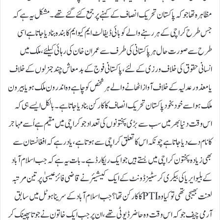
مظاہرہ تھا جو کہ پاکستان تحریک انصاف کے کہنے پر جمع کئے گئے تھے۔ مشکل یہ ہے کہ
جس طرح کراچی کے ہر رہنے والے کو بائی ڈیفالٹ ایم کیو ایم کا بندہ بنا دیاجاتا ہے اسی
طرح سے صورت حال ہر پاکستانی کی طرف سے عمران خان کی رہائی کیلئے، ملک میں
انسانی حقوق کی خلاف ورزی کے لئے، پاکستانی فوج کے بدمعاش چند جنرلوں کے خلاف
یا معذور عدلیہ کے خلاف آواز اٹھانے والے ہر شخص کو چاہے وہ اندرون ملک ہو یا بیرون
ملک ہو اسے خودبخود پاکستان تحریک انصاف کا کارکن بنا دیا جاتا ہے۔ بالکل ایسے ہی کہ
اس وقت دنیا بھر میں سب سے بڑی پختونوں کی تعداد جو کراچی میں مقیم ہے اُسے مہاجر
کا نام دے دیا جاتا ہے چونکہ اس کا تعلق کراچی سے ہوتا ہے، یاد رہے کہ افغانستان سے
بھی زیادہ پختون کراچی میں بستے ہیں جو ایک ریکارڈ ہے۔ بات یہ ہے کہ جب اسلام آباد
کے بلیو ایریا کی بیکری کرسٹیز ڈونٹ کے ایک کیشیئر نے قاضی فائز عیسیٰ پر تین مرتبہ
لعنت بھیجی تھی تو کیا وہPTIکا کارکن تھا؟ جب اسلام آباد کے سرینا ہوٹل میں سابق
آرمی چیف جو کہ اس وقت وہ حاضرڈیوٹی تھے، ان پر جب ایک خاتون نے جوتا پھینک کر