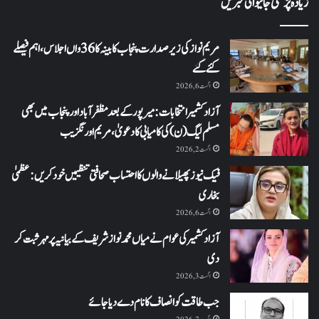
زیادہ پڑھی جانیوالی خبریں
مریم نواز کی زیر صدارت پنجاب کابینہ کا 36واں اجلاس،اہم فیصلے
کئے گئے
اگست 6, 2026
آزاد کشمیر انتخابات: میرپور کے بعد مظفرآباد اور پنجاب میں بھی
مسلم لیگ (ن) کی کامیابی کا دعویٰ، مریم اورنگزیب
اگست 2, 2026
فیک نیوز پھیلانے والوں کا احتساب صحافتی تنظیمیں خود کریں: عظمیٰ
بخاری
اگست 6, 2026
آزاد کشمیر کی عوام نے میاں محمد نواز شریف کے بیانیہ پر مہر ثبت کر
دی
اگست 3, 2026
جب طاقت کو انصاف کا نام دے دیا جائے