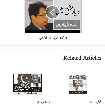
امریکہ
والا
ڈونلڈ
ٹرمپ
امریکہ اور امریکہ والا ڈونلڈ ٹرمپ
Related Articles
بلی تھیلے سے باہر!
سونے کا شہر، دوبئی