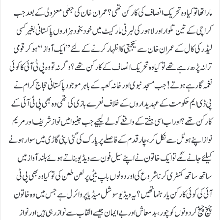
مارا تھا تو کیا وہ تحریک انصاف کی کارکن تھی؟ عمران خان کی جعلی معزولی کے بعد جب
کراچی کے تین تلوار اور لاہور کی لبرٹی مارکیٹ میں خودبخود ہزاروں پاکستانی بغیر کسی
لیڈر کی کال کے عمران خان سے یکجہتی کا اظہار کرنے کے لئے ’’ایک آواز‘‘ ہو کر قومی
ترانہ پڑھ رہے تھے تو کیا وہ تحریک انصاف کے کارکن تھے؟ وگرنہ تو وہ پی ٹی آئی کا کوئی
نغمہ گارہے ہوتے! جب مسجد نبوی اور خانہ کعبہ کے باہر موجود پاکستانی حجاج کرام نے
پی ڈی ایم حکومت کے عہدیداروں کے خلاف نعرے بازی کی تھی وہ بھی پی ٹی آئی کے
کارکن تھے؟ اور اب اسی ہفتے کے واقعے کو لے لیجیے جب جنیوا میں نواز شریف اور مریم
نواز اپنے ہوٹل سے نکل کر، چار قدم کے فاصلے پر پارک کی گئی اپنی گاڑی میں سوار ہونے
کیلئے جانے لگے تو ایک خاتون نے اپنے سیل فون سے ویڈیو بناتے ہوئے بلند آواز میں
ساتھ ساتھ کمنٹری کرنا شروع کی اور دونوں باپ بیٹی پر لعن طعن کی تو کیا وہ بھی پی ٹی
آئی کی کوئی کارکن یا رہنما تھیں؟ یہ ویڈیو سوشل میڈیا پر وائرل ہے جس میں وہ خاتون
چیخ چیخ کر دونوں کو چور، بدمعاش اور بے ایمان جیسے القاب سے نواز رہی ہیں اور نواز