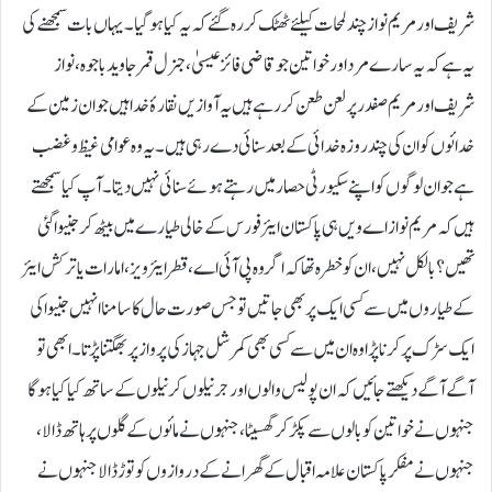
شریف اور مریم نواز چند لمحات کیلئے ٹھٹک کر رہ گئے کہ یہ کیا ہو گیا۔ یہاں بات سمجھنے کی
یہ ہے کہ یہ سارے مرد اور خواتین جو قاضی فائز عیسیٰ، جنرل قمر جاوید باجوہ، نواز
شریف اور مریم صفدر پر لعن طعن کررہے ہیں یہ آوازیں نقارۂ خدا ہیں جو ان زمین کے
خدائوں کو ان کی چند روزہ خدائی کے بعد سنائی دے رہی ہیں۔ یہ وہ عوامی غیظ و غضب
ہے جو ان لوگوں کو اپنے سکیورٹی حصار میں رہتے ہوئے سنائی نہیں دیتا۔ آپ کیا سمجھتے
ہیں کہ مریم نواز اے ویں ہی پاکستان ایئر فورس کے خالی طیارے میں بیٹھ کر جنیوا گئی
تھیں؟ بالکل نہیں، ان کو خطرہ تھا کہ اگر وہ پی آئی اے ،قطر ایئرویز، امارات یا ترکش ایئر
کے طیاروں میں سے کسی ایک پر بھی جاتیں تو جس صورت حال کا سامنا انہیں جنیوا کی
ایک سڑک پر کرنا پڑا وہ ان میں سے کسی بھی کمرشل جہاز کی پرواز پر بھگتنا پڑتا۔ ابھی تو
آگے آگے دیکھتے جائیں کہ ان پولیس والوں اور جرنیلوں کرنیلوں کے ساتھ کیا کیا ہو گا
جنہوں نے خواتین کو بالوں سے پکڑ کر گھسیٹا، جنہوں نے مائوں کے گلوں پر ہاتھ ڈالا،
جنہوں نے مفکر پاکستان علامہ اقبال کے گھرانے کے دروازوں کو توڑ ڈالا جنہوں نے