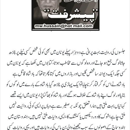
جلسوں کی روایت بہت پرانی ہے دو ہزار پہلے یونان میں بھی کوئی شخص کسی ٹیلے پر چڑھ
جاتا لوگ جمع ہو جاتے اور وہ لوگوں سے مخاطب ہوتا، کتابوں میں لکھا ہے کہ یونان میں
کسی جگہ ایک دیوانہ سا شخص گلیوں اور بازاروں میں کہتا پھرتا تھا کہ بادشاہ قاتل ہے
بادشاہ نے اس کو گرفتار کرنا چاہا تو ایک پہاڑی پر چڑھ گیا بادشاہ کے بارے میں لوگوں کو
بتایا اور لوگ اپنے بادشاہ کے خلاف ہو گئے اور بادشاہ کو بھاگنا پڑا، یونان میں ایسے قصے
کہانیاں بہت ملتی ہیں ہمارا تعلق چونکہ بر صغیر سے ہے وہاں پر ایسی کوئی روائیت نہیں
ملتی، چاہے اشوک کا دور دیکھیں یا کنشک کا، ایسی روایات ملتی نہیں ہیں، ہندوستان میں
ہندو سماج کے اصولوں کے سبب چھپنےوالی بن باس کی روایات ہیں اور یہی روایات کسی