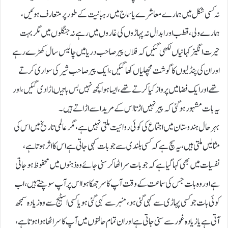
نہ کسی شکل میں ہمارے معاشرے یا سماج میں رہبانیت کے طور پر متعارف ہو ئیں ،
ہمارے ولی، قطب اور ابدال نہ پہاڑوں کی غاروں میں رہے نہ جنگلوں میں مگر بہت
حیرت انگیز کہانیاں لکھی گئیں کہ فلاں پیر صاحب دریا میں چالیس سال کھڑے رہے
اور ان کی پنڈلیوں کا گوشت مچھلیاں کھا گئیں، ایک پیر صاحب شیر کی سواری کرتے
تھے اور ایک فضا میں پرواز کیا کرتے تھے ، ایسا ہوا کچھ نہیں بس باتیںاڑا دی گئیں، اور
یہ بات مشہور ہو گئی کہ پیر نہیں اڑتا اس کے مرید اسے اڑاتے ہیں۔
بہر حال ہندوستان میں اجتماع کی کوئی روائیت ملتی نہیں ہے، مگر عالمی تاریخ میں اس کی
مثالیں ملتی ہیں، یہ سچ ہے کہ کسی بلندی سے جو بات کہی جاتی ہے اس کا اثر ہوتا ہے،
نفسیات میں بھی کہا گیا ہے کہ جو بات سر اٹھا کر سنی جائے وہ ذہنوں میں محفوظ ہو جاتی
ہے اور وہ بات جس کی سماعت کے وقت آپ کا سر جھکا ہوا اس پر آپ سوچتے ہیں،اب
کوئی بات جو کسی پہاڑی سے کہی گئی ہو، منبر سے کہی گئی ہو یا کسی اسٹیج سے وہ زیادہ سمجھ
آتی ہے یا زیادہ غور سے سنی جاتی ہے اور ان تمام حالتوں میں آپ کا سر اٹھا ہوا ہوتا ہے،