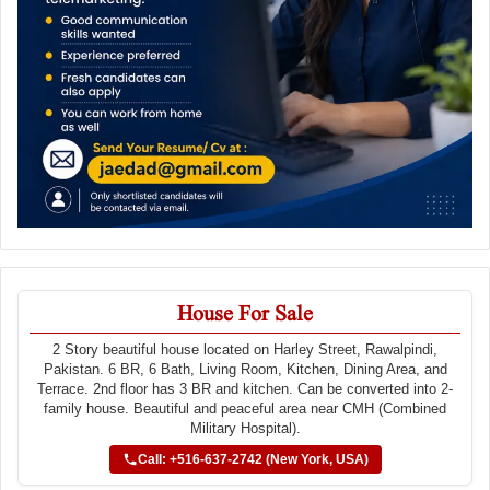
House For Sale
2 Story beautiful house located on Harley Street, Rawalpindi,
Pakistan. 6 BR, 6 Bath, Living Room, Kitchen, Dining Area, and
Terrace. 2nd floor has 3 BR and kitchen. Can be converted into 2-
family house. Beautiful and peaceful area near CMH (Combined
Military Hospital).
Call: +516-637-2742 (New York, USA)