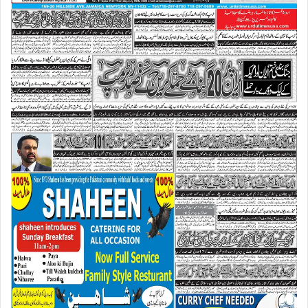
ھ
ی
ر
د
ی
ا