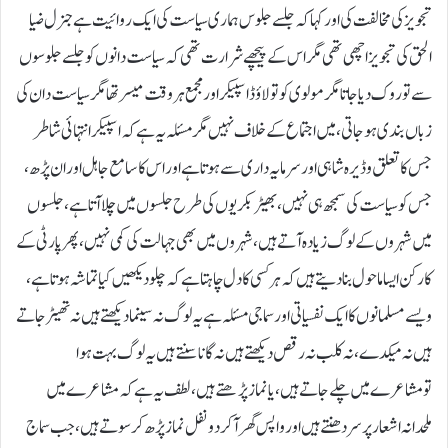
تجویز کی مخالفت کی اور کہا کہ جلسے جلوس ہماری سیاست کی ایک روائیت ہے جنرل ضیا
الحق کی تجویز اچھی تھی مگر اس کے پیچھے شرارت تھی کہ سیاست دانوں کو جلسے جلوسوں
سے تو روک دیا جاتا مگر مولوی کو تو لاؤڈ اسپیکر اور مجمع ہر وقت میسر تھا مگر سیاست دان کی
زباں بندی ہو جاتی، میں اجتماع کے خلاف نہیں مگر مسئلہ یہ ہے کہ اسپیکر انتہائی شاطر
جس کا تعلق وڈیرہ شاہی اور سرمایہ داری سے ہوتا ہے اور اس کا سامع جاہل اور ان پڑھ ،
جس کو سیاست کی سمجھ ہی نہیں، بھیڑ بکریوں کی طرح جلسوں میں چلا آتا ہے، جلسوں
میں شہروں کے لوگ زیادہ آتے ہیں، شہروں میں بھی جہالت کی کمی نہیں، پھر پارٹی کے
کارکن ایسا ماحول بنا دیتے ہیں کہ ہر کسی کا دل چاہتا ہے کہ چلو دیکھیں کیا تماشہ ہوتا ہے،
ویسے مسلمانوں کا ایک نفسیاتی اور سماجی مسئلہ ہے یہ لوگ نہ سینما دیکھتے ہیں نہ تھیڑ جاتے
ہیں نہ میکدے، نہ کلب نہ رقص دیکھتے ہیں نہ گانا سنتے ہیں یہ لوگ بہت ہوا
تومشاعرے میں چلے جاتے ہیں، یا نماز پڑھتے ہیں ، لطف یہ ہے کہ مشاعرے میں
ملحدانہ اشعارپر سر دھنتے ہیں اور واپس گھر آ کر دو نفل نماز پڑھ کر سوتے ہیں، جب سماج