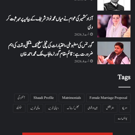
آزاد کشمیر کی عوام نے میاں محمد نواز شریف کے بیانیہ پر مہر ثبت کر
دی
اگست 3, 2026
گورننس کی مضبوطی، اختیارات کی نچلی سطح تک منتقلی وقت کی اہم
ضرورت ہے: قائم مقام گورنر پنجاب ملک محمد احمد خان
اگست 4, 2026
Tags
Female Marriage Proposal
Matrimonials
Shaadi Profile
آتشزدگی
امریکا
انٹرنیشنل
بین الاقوامی
جھلس کر ہلاک
دنیا کی خبریں
عالمی خبریں
میکسیکو
یو ایس اے