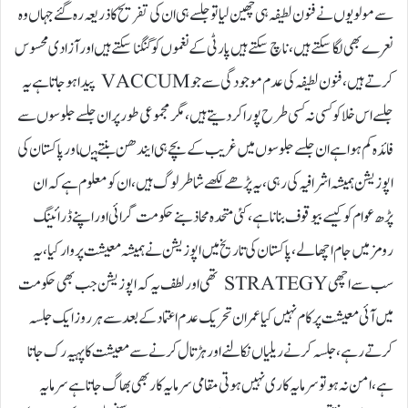
سے مولویوں نے فنون لطیفہ ہی چھین لیا تو جلسے ہی ان کی تفریح کا ذریعہ رہ گئے جہاں وہ
نعرے بھی لگا سکتے ہیں، ناچ سکتے ہیں پارٹی کے نغموں کو گنگنا سکتے ہیں اور آزادی محسوس
کرتے ہیں، فنون لطیفہ کی عدم موجودگی سے جو VACCUM پیدا ہو جاتا ہے یہ
جلسے اس خلا کو کسی نہ کسی طرح پورا کر دیتے ہیں، مگر مجموعی طور پر ان جلسے جلوسوں سے
فائدہ کم ہوا ہے ان جلسے جلوسوں میں غریب کے بچے ہی ایندھن بنتے ہیںاور پاکستان کی
اپوزیشن ہمیشہ اشرافیہ کی رہی، یہ پڑھے لکھے شاطر لوگ ہیں،ان کو معلوم ہے کہ ان
پڑھ عوام کو کیسے بیوقوف بنانا ہے، کئی متحدہ محاذ بنے حکومت گرائی اور اپنے ڈرائینگ
رومز میں جام اچھالے، پاکستان کی تاریخ میں اپوزیشن نے ہمیشہ معیشت پر وار کیا، یہ
سب سے اچھی STRATEGY تھی اور لطف یہ کہ اپوزیشن جب بھی حکومت
میں آئی معیشت پر کام نہیں کیا عمران تحریک عدم اعتماد کے بعد سے ہر روز ایک جلسہ
کرتے رہے، جلسہ کرنے ریلیاں نکالنے اور ہڑتال کرنے سے معیشت کا پہیہ رک جاتا
ہے، امن نہ ہو تو سرمایہ کاری نہیں ہوتی مقامی سرمایہ کار بھی بھاگ جاتا ہے سرمایہ