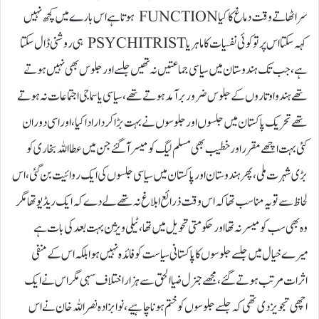
سر اٹھاتے وقت دماغ کا کیا FUNCTION ہوتا ہے اس بارے میں کچھ نہیں
کہہ سکتا اس پر تو کوئی نفسیات کا ماہر یا PSYCHITRIST ہی روشنی ڈال سکتا
ہے، جب تک ہندوستان میں سیاسی جماعتیں نہ تھیں جلسے اور جلوس بھی نہیں ہوتے
تھے ہندو اوتاروں کے جلوس ضرور برآمد ہوتے تھے ، سیاسی یا سماجی اجتماعات نہ ہوتے
تھے تحریک پاکستان میں جلسوں اور جلوسوں نے بہت بڑا کردار ادا کیا، اور اسی دوران
کئی بہت اچھے مقرر اور خطیب بھی مسلم لیگ کو میسر آگئے جن میں عطا اللہ بخاری کو
بڑی شہرت ملی، پھر ہندوستان اور پاکستان میں سیاسی جلسوں کی ایک روائیت بن گئی ، اس
لحاظ سے تو یہ مناسب تھا کہ اس وقت ذرائع ابلاغ نہ تھے لے دے کہ ایک ریڈیو تھا مگر
وہ بھی سب کو میسر نہ تھا اور حکومتی تحویل میں تھا، ٹیلی ویژن بہت بعد کی بات ہے
میرے خیال میں جلسے جلوسوں کا پاکستانی سیاست کو فائدہ نہیں ہوا بلکہ اس کے منفی
اثرات مرتب ہوتے گئے، مجھے جنرل ضیا الحق سے ہزار اختلاف سہی مگر اس نے ایک
اچھی تجویز دی تھی کہ جلسے جلوسوں کو ختم ہونا چاہیے ، نوابزادہ نصر اللہ خان نے اس