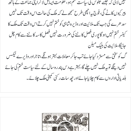
نہیں لاتی کہ جلسے جلوس کی سیاست ختم ہو ، حکومت ایسا بل لا کر اپنی جماعت کے ہاتھ
پیر کیوں کاٹے گی ، فوج یہ اچھی طرح سمجھ لے کہ ملک کی حالت اس وقت تک نہیں
سدھرے گی جب تک ملائیت اور وڈیرہ شاہی کو ختم نہیں کرتے اس وقت تک ملک کا
کینسر ختم نہیں ہوگا پوری فصل کاٹنے کی ضرورت نہیں فصل کا سہ کاٹنے سے کام چل
جائیگا، ملائیت کی بلیک میلن
گ کو سختی سے مسترد کیا جائے تب جا کر معاملات بہتر ہونگے، تاجر اور وڈیرے ٹیکس
نہیں دینگے تو یہ ملک نہیں چلے گا، بہتر ہے دس پندرہ سال کے لئے سیاست ختم کی جائے
بلدیاتی اداروں سے کام چلایا جائے اور چھ سات رکنی کمیٹی ملک چلائے۔
ی
ہ
ق
ا
ئ