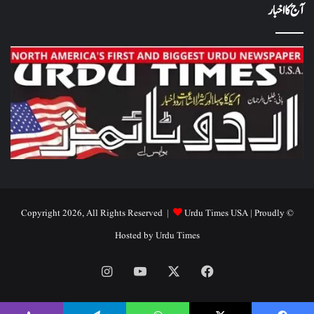
آج کا اخبار
Urdu Times USA
| Proudly
© Copyright 2026, All Rights Reserved |
Hosted by
Urdu Times
Instagram
YouTube
Facebook
X