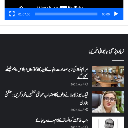
01:07:55
00:00
زیادہ پڑھی جانیوالی خبریں
مریم نواز کی زیر صدارت پنجاب کابینہ کا 36واں اجلاس،اہم فیصلے
کئے گئے
اگست 6, 2026
فیک نیوز پھیلانے والوں کا احتساب صحافتی تنظیمیں خود کریں: عظمیٰ
بخاری
اگست 6, 2026
جب طاقت کو انصاف کا نام دے دیا جائے
اگست 7, 2026