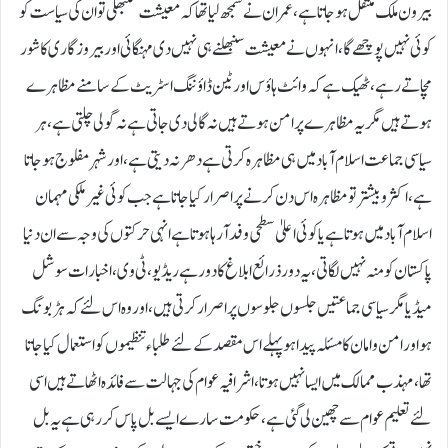
بیرون ملک منتقل ہو جاتا ہے، عمران نے سمجھ لیا تھا کہ معیشت سنبھلی تو ان کی سیاست کو
کوئی نہیں پوچھے گا، انہوں نے معیشت سنبھلنے ہی نہیں دی مہنگائی اور بیروزگاری کا شور
مچاتے رہے، ٹھیک ہے کہ وائٹ ہاؤس اور ٹین ڈاؤننگ اسٹریٹ کے سامنے مظاہرے
ہوتے ہیں مگر یہ مظاہرے پر امن ہوتے ہیں نہ گالی دی جاتی ہے نہ گولی چلتی ہے، ہر
سیاسی جماعت اسلام آباد میں ہی مظاہرہ کرتی ہے دھر نہ دیتی ہے،اور شہر مفلوج ہو جاتا
ہے، اکثر و بیشتر تو مظاہرہ اس دن کرنے پر اصرار کیا جاتا ہے جب کوئی غیر ملکی مہمان
اسلام آباد میں ہوتا ہے یا کوئی اعلیٰ سطحی وفد آ رہا ہوتا ہے انہی حرکتوں کی وجہ سے ان دنیا
پاکستان کو منہ نہیں لگاتی، یہ دور ذرائع ابلاغ کا دور ہے ریڈیو، ٹی وی، اخبارات سوشل
میڈیا مگر سیاسی جماعتیں جلسوں جلوسوں پر اصرار کرتی ہیں، اور وہ اس لئے کہ ہڑبونگ
ہو اور امن و امان کا مسئلہ پیدا ہو پہلے اس مقصد کے لئے طلباء تنظیموں کو استعمال کیا جاتا
تھا، مہذب ممالک میں ایسا نہیں ہوتا، اشرافیہ عوام کی جہالت سے فائدہ اٹھاتے ہیں اسی
لئے تعلیم عوام سے چھین لی گئی ہے، حکومت سارے ایسے بل پاس کر رہی ہے یہ بل