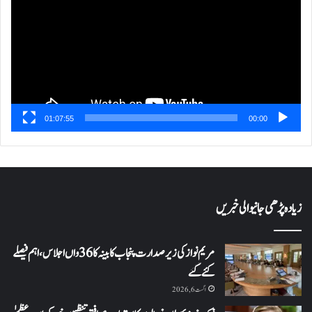
01:07:55
00:00
زیادہ پڑھی جانیوالی خبریں
مریم نواز کی زیر صدارت پنجاب کابینہ کا 36واں اجلاس،اہم فیصلے
کئے گئے
اگست 6, 2026