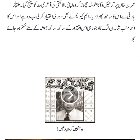
عمران خان پر آرٹیکل 6 کا شوشہ چھوڑ کر وہ اپنی نالائقی کی آخری حد کو پہنچ گیا۔ پیپلز
پارٹی نے اس کا ساتھ چھوڑ دیا۔ ایم کیو ایم نے بھی دوری اختیار کر لی اب وہ ہے اور اس کا
انجام اب شاید ن لیگ کا وجود ہی اس اقتدار کے ساتھ ساتھ ہمیشہ کے لئے ختم ہو جائے
گا۔
و
ہ
ج
ن
ہ
ی
ں
ک
ر
ب
وہ جنہیں کربلا یاد نہیں!
ل