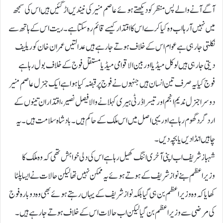
آگے آنے والے پس منظر کو دیکھتے ہوئے عاصم منیر کی نیندیں اڑ گئیں ہیں اس کی سمجھ
میں نہیں آرہا اب وہ کیا کرے اس کا اقتدار کیسے قائم رہ سکتا ہے۔ ریت اس کے ہاتھ سے
نکلتی جارہی ہے عوام اس کے خلاف ہوتے جارہے ہیں عدالتیں عمران خان کو ریلیف
دیتی جارہی ہیں لوکل میڈیا اور بین الاقوامی میڈیا مستقل فوج کے خلاف بول رہا ہے
فوج کیا یہ صرف تین انسان ہیں جنہوں نے فوج پر قبضہ کیا ہوا ہے ایک جنرل عاصم منیر
دوسرا جنرل ندیم انجم اور تیسرا ڈرٹی ہیری کہلانے والا فیصل نصیر، اقتدار ان تینوں کے
اردگرد گھوم رہا ہے اور یہی اصل میں اس ملک کے حاکم ہیں۔ بادشاہ سلامت ہیں۔ یہ
چاہیں انڈا دیں یا بچہ دیں۔
شہباز شریف اب اپنی آخری اننگ کھیل رہا ہے اس کی دلی خواہش تھی کہ وہ ملک کا
وزیراعظم بنے نواز شریف کے ہوتے ہوئے یہ ممکن نہیں تھا لیکن حالات نے ایسا پلٹا
کھایا کہ وہ وزیراعظم بن ہی گیا بلکہ نواز شریف کے یہاں رہتے ہوئے بھی وہ دوبارہ فوج
کی مرضی سے وزیراعظم بن گیا لیکن اب حالات اس کے خلاف ہوتے جارہے ہیں۔