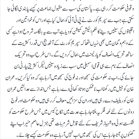
وقوفی حکومت کررہی ہے۔ پاکستان کی سب سے مقبول جماعت پر کیسے پابندی لگائی جا
سکتی ہے جب سے سپریم کورٹ نے پی ٹی آئی کو بحال کیا ہے اور اس کو خواتین اور
اقلیتوں کی سیٹیں دینے کا حکم الیکشن کمیشن کو دیا ہے تب سے یہ ہنگامہ شروع ہوا ہے کسی
کے وہم و گمان میں بھی نہیںتھا کہ سپریم کورٹ کے آٹھ جج اس قدر اکثریت کے
ساتھ تحریک انصاف کو پارلیمنٹ میں بحال کر دیں گے ۔ اس طرح اب وہ تحریک
انصاف کے نام سے ہی قومی اسمبلی میں سب سے زیادہ سیٹیں لیکر اکثریتی پارٹی بن
جائے گی ۔ اب نہ حکومت کی سمجھ اور نہ فوج کی سمجھ میں آرہا ہے کہ وہ کیا کریں۔ عمران
خان کو جیل میں رکھنا اب ناممکن ہوتا دکھائی دے رہا ہے جس انداز سے عدالتیں عمران
خان کو ریلیف دے رہی ہیں اور ان کی سزائیں معاف کررہی ہیں وہ حکومت اور فوج
دونوں کے لئے لمحہ فکریہ بنتا جارہا ہے عدت میں نکاح کیس میں جس طرح حکومت کو
شکست ہوئی وہ شہباز شریف کے لئے قابل شرم بات تھی جنرل عاصم منیر اب اپنے
گھنٹوں پر آتا جارہا ہے اس کی سمجھ میں اب نہیں آرہا ہے وہ حکومت کیسے چلائے۔