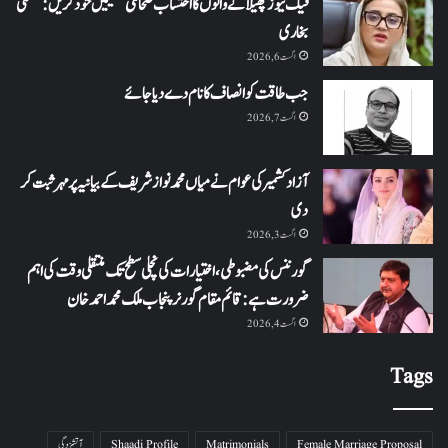
فیک نیوز پھیلانے والوں کا احتساب صحافتی تنظیمیں خود کریں: عظمیٰ
بخاری
اگست 6, 2026
جب طاقت کو انصاف کا نام دے دیا جائے
اگست 7, 2026
آزاد کشمیر کی عوام نے میاں محمد نواز شریف کے بیانیہ پر مہر ثبت کر
دی
اگست 3, 2026
گورننس کی مضبوطی، اختیارات کی نچلی سطح تک منتقلی وقت کی اہم
ضرورت ہے: قائم مقام گورنر پنجاب ملک محمد احمد خان
اگست 4, 2026
Tags
Female Marriage Proposal
Matrimonials
Shaadi Profile
آتشزدگی