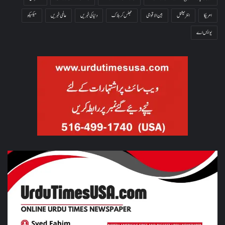
امریکا
انٹرنیشنل
بین الاقوامی
جھلس کر ہلاک
دنیا کی خبریں
عالمی خبریں
میکسیکو
یو ایس اے