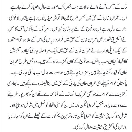
ملک کے آئندہ آنے والے حالات بہت خطرناک صورت حال اختیار کرتے جارہے
ہیں۔ عمران خان کے حق میں جس طرح بین الاقوامی میڈیا بول رہا ہے یا بین الاقوامی
ادارے بول رہے ہیں وہ فوج کے لئے پریشان کن ہیں۔ امریکہ کے ہائوس آف کامن
نے اکثریتی تعداد میں عمران خان کے حق میں قرارداد پاس کی اس کے علاوہ اقوام متحدہ
کے ایک ذیلی ادارے نے عمران خان کے حق میں ایک مراسلہ جاری کیا اور تشویش
کااظہار کیا ان سب باتوں سے فوج کے کان کھڑے ہو گئے ہیں۔وہ جس طرح عمران
خان کو قید رکھنا چاہتے ہیں یا سزا دینا چاہتے ہیں وہ صورت حال اب بدلتی جاری ہے۔
پاکستانی عوام تو پہلے ہی عمران خان کی پارٹی کے حق میں اپنا فیصلہ دے چکے ہیں۔ بھاری
اکثریت سے عوام نے جو بھی تحریک انصاف کے نمائندے تھے ان کو بھرپور طریقے
سے ووٹ دیا اور منتخب کروایا لیکن بعد میں ان کو سنی اتحاد کونسل میں شامل ہونا پڑا اور
شامل ہو کر اپنی حیثیت کو منوایا لیکن تازہ ترین پریم کورٹ کے فیصلے نے ان کو سہارا دیا
اور ان کی اکثریتی حیثیت بحال کر دی۔