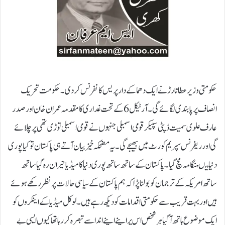
حکومتی وزیر عطا تارڑ نے ایک دھماکے دار پریس کانفرنس کر دی۔ حکومت تحریک
انصاف پر پابندی لگائے گی۔ آرٹیکل 6 کے تحت غداری کا مقدمہ عمران خان اور صدر
عارف علوی سمیت ڈپٹی سپیکر قومی اسمبلی جنہوں نے قومی اسمبلی توڑی تھی پر چلائے
گی اور ریفرنس سپریم کورٹ میں بھیجے گی ۔ یہ مضحکہ خیز بیان آتے ہی پاکستان تو کیا پوری
دنیا میںہنگامہ مچ گیا۔ پاکستان کے ساتھ ساتھ پوری دنیا کا میڈیا حیران رہ گیا ساتھ
ساتھ امریکہ کے ترجمان کو بولنا پڑا کہ ہم پاکستان کے سیاسی حالات پر نظر رکھے ہوئے
ہیں اور بہت قریب سے حکومتی اقدامات کودیکھ رہے ہیں ۔ لوکل میڈیا کے اینکروں کو
ایک موضوع ہاتھ آگیا ہر شخص اس پر اپنے اپنے اندا سے تبصرہ کر رہا تھا کیوں ایسی بے