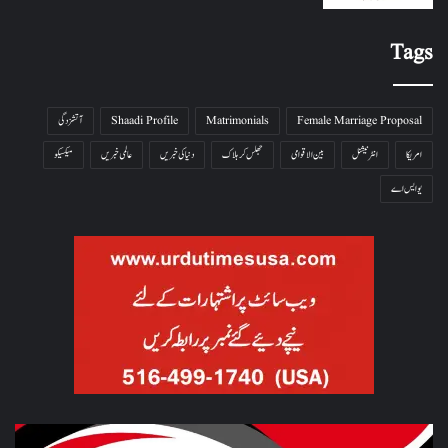
Tags
Female Marriage Proposal
Matrimonials
Shaadi Profile
آتشزدگی
امریکا
انٹرنیشنل
بین الاقوامی
جھلس کر ہلاک
دنیا کی خبریں
عالمی خبریں
میکسیکو
یو ایس اے