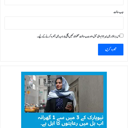
ویب‌ سائٹ
اس براؤزر میں میرا نام، ای میل، اور ویب سائٹ محفوظ رکھیں اگلی بار جب میں تبصرہ کرنے کےلیے۔