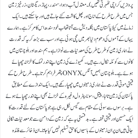
پروازیں کراچی ٹھہرتی تھیں)۔ معتدل آب و ہوا، سمندر، پہاڑ، ریگستان، زرخیز زمین
جس میں طرح طرح کے اناج اور پھل کاشت کئے جاتے ہیں اور جا سکتے ہیں۔ ایک
زمانے میں کیلا پاکستان میں بنگلہ دیش سے آتا تھا اب خود سندھ اس کا مرکز ہے۔ ہمارے
یہاں کے آموں کی دھوم دنیا بھر میں مچی ہوئی ہے اور سب سے بڑھ کر یہ کہ قدرت
نے ہماری زمین کو طرح طرح کی معدنیات سے نوازا ہے۔ ہم سندھ اور بلوچستان میں
کانوں سے کوئلہ نکال رہے ہیں۔ کھیوڑے کی زمین اپنے اندر نمک کا خزانہ چھپائے
ہوئے ہے۔ بلوچستان ہمیں آنکس ONYXپتھر فراہم کرتا ہے۔ طرح طرح کے
قیمتی موتی قدرت نے ہماری زمینوں میں چھپا رکھے ہیں۔ ایک اندازے کے مطابق
پاکستان کی زمین تانبا، پیتل، سونا، پٹرول وغیرہ کے خزانے بھی اپنے اندر چھپائے ہوئے
ہے۔ برسوں سے سوئی کے مقام سے گیس نکل رہی ہے جو پاکستان کے لئے قدرت کا
ایک حسین اور قیمتی تحفہ ہے۔ بدقسمتی یہ ہے کہ زمین کے دامن سے جو معدنیات نکالی
جاتی ہیں ان پر ان زمینوں کے باسیوں کا حق تسلیم نہیں کیا جاتا۔ ان ذخائر سے فائدہ