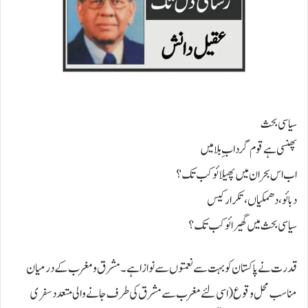
سیاسی بحث
پھنسی ہے قوم گرداب ِبلا میں
اب اس بحران میں پھیلائو کب تک؟
دبائو ، دھمکیاں، تکرار کیس
سیاسی بحث میں گھیرائو کب تک؟
قدرت نے پاکستان کو بہت سے نعمتوں سے نوازا ہے۔ مشرق و مغرب کے درمیان
مناسب محل وقوع ( اسی لئے مغرب سے مشرق کی طرف جانے والی متعدد سفری