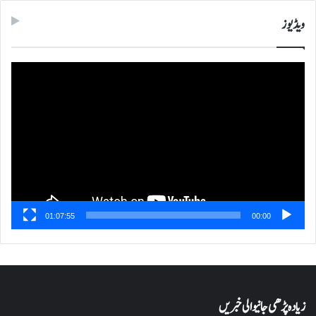
ویڈیوز
ویڈیو
پلیئر
01:07:55
00:00
زیادہ پڑھی جانیوالی خبریں