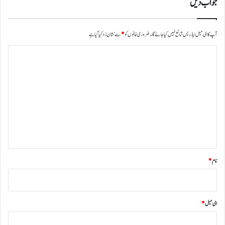
جواب دیں
آپ کا ای میل ایڈریس شائع نہیں کیا جائے گا۔
ضروری خانوں کو
*
سے نشان زد کیا گیا ہے
ت
ب
ص
ر
ہ
*
نام
*
ای میل
*