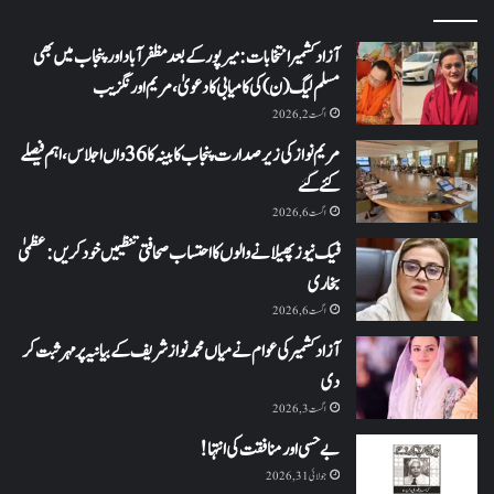
آزاد کشمیر انتخابات: میرپور کے بعد مظفرآباد اور پنجاب میں بھی
مسلم لیگ (ن) کی کامیابی کا دعویٰ، مریم اورنگزیب
اگست 2, 2026
مریم نواز کی زیر صدارت پنجاب کابینہ کا 36واں اجلاس،اہم فیصلے
کئے گئے
اگست 6, 2026
فیک نیوز پھیلانے والوں کا احتساب صحافتی تنظیمیں خود کریں: عظمیٰ
بخاری
اگست 6, 2026
آزاد کشمیر کی عوام نے میاں محمد نواز شریف کے بیانیہ پر مہر ثبت کر
دی
اگست 3, 2026
بے حسی اور منافقت کی انتہا !
جولائی 31, 2026