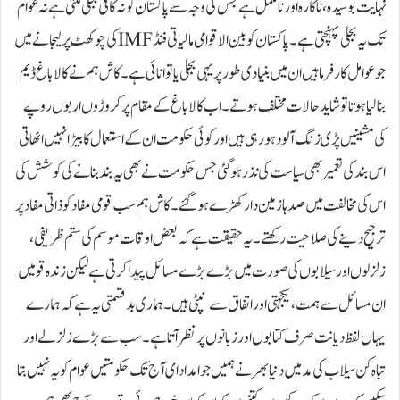
نہایت بوسیدہ، ناکارہ اور نامکمل ہے جس کی وجہ سے پاکستان کو نہ کافی بجلی ملتی ہے نہ عوام
تک یہ بجلی پہنچتی ہے۔ پاکستان کو بین الاقوامی مالیاتی فنڈ IMFکی چوکھٹ پر لیجانے میں
جو عوامل کارفرما ہیں ان میں بنیادی طور پر یہی بجلی یا توانائی ہے۔ کاش ہم نے کالا باغ ڈیم
بنا لیا ہوتا تو شاید حالات مختلف ہوتے۔ اب کالا باغ کے مقام پر کروڑوں اربوں روپے
کی مشینیں پڑی زنگ آلود ہورہی ہیں اور کوئی حکومت ان کے استعمال کا بیڑا نہیں اٹھاتی
اس بند کی تعمیر بھی سیاست کی نذر ہو گئی جس حکومت نے بھی یہ بند بنانے کی کوشش کی
اس کی مخالفت میں صد ہا زمین دار کھڑے ہو گئے۔ کاش ہم سب قومی مفاد کو ذاتی مفاد پر
ترجیح دینے کی صلاحیت رکھتے۔ یہ حقیقت ہے کہ بعض اوقات موسم کی ستم ظریفی،
زلزلوں اور سیلابوں کی صورت میں بڑے بڑے مسائل پیدا کرتی ہے لیکن زندہ قومیں
ان مسائل سے ہمت، یکجہتی اور اتفاق سے نپٹی ہیں۔ ہماری بدقسمتی یہ ہے کہ ہمارے
یہاں لفظ دیانت صرف کتابوں اور زبانوں پر نظر آتا ہے۔ سب سے بڑے زلزلے اور
تباہ کن سیلاب کی مد میں دنیا بھر نے ہمیں جو امداد ای آج تک حکومتیں عوام کو یہ نہیں بتا