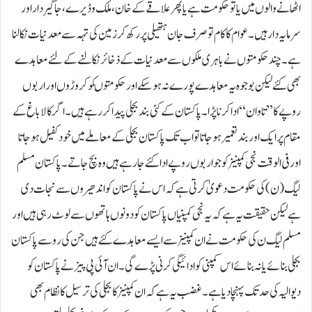
اٹھانے والوں میں یا تو حکومت ہے یا پھر علاقے کے خان، ملک وڈیرے،جاگیردار اور
سرمایہ دار ہیں۔ عوام کا کام تو صرف جان ہتھیلی پر رکھ کر زمین کی تہہ سے معدنیات نکالنا
ہے۔ چند حکومتوں نے باہری ملکوں سے معدنیات کے ذخائر نکالنے کے لئے معاہدے
بھی کئے لیکن بوجوہ یہ معاہدے پورے نہ ہو سکے اور حکومتوںکو کروڑوں اور اربوں
روپے کا ’’تاوان‘‘ ادا کرنا پڑا۔ پاکستان کے کئی بند بجلی پیداکررہے ہیں۔ اگر کالا باغ کے
مقام پر ایک اور بند تعمیر ہو جاتا تو اب تک پاکستان بجلی کے معاملے میں خود کفیل ہو جاتا
اور فی الوقت نجی کمپنیز کو جو اربوں روپے ادا کئے جارہے ہیں وہ بچ جاتے۔ پاکستان مسلم
لیگ(ن) کی حکومت دعویٰ کرتی ہے کہ اس نے پاکستان کو اندھیروں سے نجات دی
ہے لیکن حقیقت یہ ہے کہ یہ نجی کمپنیاں پاکستان کو دونوں ہاتھوں سے لوٹ رہی ہیں اور
مسلم لیگ ن کی حکومت نے ان کمپنیز سے ایسے معاہدے کئے ہیں جن کی رو سے پاکستان
بجلی بنائے یا نہ بنائے اس کمپنی کو ادائیگی کرنی پڑے گی۔ ان آئی پی پیز نے پاکستان کو
دیوالیہ کی حد تک پہنچا دیا ہے۔ غضب یہ ہے کہ ان کمپنیز کا بجلی کی ترسیل کا نظام بھی