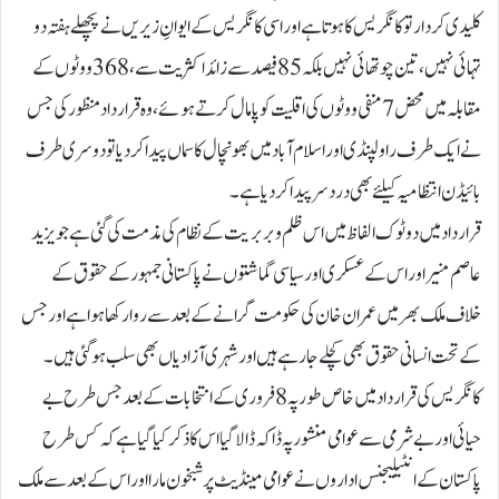
کلیدی کردار تو کانگریس کا ہوتا ہے اور اسی کانگریس کے ایوانِ زیریں نے پچھلے ہفتہ دو
تہائی نہیں، تین چوتھائی نہیں بلکہ 85 فیصد سے زائد اکثریت سے، 368 ووٹوں کے
مقابلہ میں محض 7 منفی ووٹوں کی اقلیت کو پامال کرتے ہوئے، وہ قرارداد منظور کی جس
نے ایک طرف راولپنڈی اور اسلام آباد میں بھونچال کا سماں پیدا کردیا تو دوسری طرف
بائیڈن انتظامیہ کیلئے بھی درد سر پیدا کردیا ہے۔
قرارداد میں دو ٹوک الفاظ میں اس ظلم و بربریت کے نظام کی مذمت کی گئی ہے جو یزید
عاصم منیر اور اس کے عسکری اور سیاسی گماشتوں نے پاکستانی جمہور کے حقوق کے
خلاف ملک بھر میں عمران خان کی حکومت گرانے کے بعد سے روا رکھا ہوا ہے اور جس
کے تحت انسانی حقوق بھی کچلے جارہے ہیں اور شہری آزادیاں بھی سلب ہوگئی ہیں۔
کانگریس کی قرارداد میں خاص طور پہ 8 فروری کے انتخابات کے بعد جس طرح بے
حیائی اور بے شرمی سے عوامی منشور پہ ڈاکہ ڈالا گیا اس کا ذکر کیا گیا ہے کہ کس طرح
پاکستان کے انٹیلیجنس اداروں نے عوامی مینڈیٹ پر شبخون مارا اور اس کے بعد سے ملک