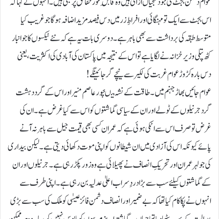
عوام دشمن بجٹ کی جو دھجیاں اڑائی ہیں وہ قابلِ غور حقائق پر مبنی ہیں۔ انہوں نے کہا کہ
اس بجٹ سے ایک تو مہنگائی اور افراطِ زر میں دس فیصد مزید اضافہ ہوگا جو غریب کیا
متوسط طبقہ کی برداشت سے بھی باہر ہے۔ دوسری بات یہ ہے کہ نئے ٹیکسوں کا جو انبار
کٹھ پتلی وزیر خزانہ نے لگایا ہے تو اس کے نتیجہ میں پاکستان کی آبادی کی اکثریت، یعنی
دس بارہ کڑوڑ عوام غربت کی لکیر سے نیچے گرجائینگے!
عوام جائیں بھاڑ جہنم میں ۔ طاقت کے نشہ میںچور عاصم منیر اور اس کے گرد دہشت
گرد جرنیلوں کے ٹولے اور ان کے سیاسی گماشتوں کو اس سے کیا غرض ہے۔ ان کی
غرض تو صرف اس سے اٹکی ہوئی ہے کہ عمران کسی بھی قیمت جیل سے باہر نہ آنے
پائے کیونکہ اس کی آزادی میں ان شیطانوں کو اپنی موت دکھائی دیتی ہے۔ لیکن بیداری
کی جو لہر عمران اور تحریکِ انصاف نے پھیلائی ہے وہ زور پکڑ رہی ہے۔ جرنیلوں اور ان
کے گماشتوں کیلئے سب سے بڑا دردِ سر اب اعلیٰ عدلیہ بن رہی ہے۔ اپنی طرف سے
انہوں نے پکا کام کیا تھا کہ بے ضمیر اور انصاف دشمن فائز عیسٰی کو ملک کی سب سے بڑی