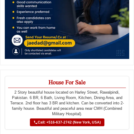
House For Sale
2 Story beautiful house located on Harley Street, Rawalpindi,
Pakistan. 6 BR, 6 Bath, Living Room, Kitchen, Dining Area, and
Terrace. 2nd floor has 3 BR and kitchen. Can be converted into 2-
family house. Beautiful and peaceful area near CMH (Combined
Military Hospital).
Call: +516-637-2742 (New York, USA)