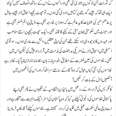
کہ تورات جن لوگوں پر اتاری گئی تھی اور انہوں نے اس کے ساتھ انصاف نہیں کیا جو
ایسے ہی تھا کہ جیسے گدھے پر کتابیں لاد دی گئی ہوں۔ تو چھٹ بھیے اسحاق ڈار جیسے جاہل
پر عاصم منیر کی عنایات کا یہ عالم ہے کہ وہ وزیر خارجہ بھی ہے، ڈپٹی پرائم منسٹر بھی ہے
اور سینٹ میں حکومتی بھان متی کے کنبے کا قائد بھی۔ ایک چھٹ بھیے پر اتنے مناصب
اور عہدوں کا بوجھ وہی لاد سکتے تھے جن کی اپنی عقلیں دانش سے عاری ہوں۔ سو قومی
اسمبلی میں اسحاق ڈار نے امریکی مداخلت کی مذمت میں قرارداد پیش کی لیکن اس میں
بھی ۔ غلاموں کی عین فطرت کے مطابق، فدویانہ زبان، غلامانہ انداز اپنایا گیا۔ ظاہر ہے
غلاموں کی اتنی کہاں مجال کہ وہ آقاء کے سامنے سر اٹھا کر اور اس کی آنکھوں میں
آنکھیں ڈال کے بات کرسکیں!
کانگریس کی قرارداد کے ردعمل میں بائیڈن انتظامیہ کے نقیبوں نے پھر بھی اپنے
پاکستانی غلاموں کی دلجوئی کیلئے یہ کہا کہ وہ پاکستان کی اسٹراٹیجک اہمیت سے آگاہ ہے اور
اسے اپنی عالمی حکمت عملی میں کلیدی کردار سمجھتا ہے۔ غلاموں کیلئے آقاء کا یہ فرمادینا