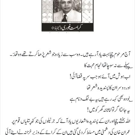
آج مرحوم چچا بہت یاد آرہے ہیں۔وہ سب سے زیادہ جو شعر پڑھا کرتے تھے وہ تھا:۔
؎پہلے سے نہ سوچا تھا انجام محبت کا
اب ہوش میں آئے ہو جب سر پہ قضا آئی!
اور دوسرا ان کا پسندیدہ شعر تھا
؎ لو وہ بھی کہہ رہے ہیں یہ بے ننگ و نام ہے
یہ جانتا اگر تو لٹاتا نہ گھر کو میں!
اللہ بخشے چچا اور ان کے پسندیدہ اشعار یوں یاد آئے کہ جرنیلوں کی جو کٹھ پتلیاں قوم پر
عمران خان کی دشمنی میں مسلط کردی گئی ہیں ان کے کرائے کے وزیر خزانہ نے اپنے آئی