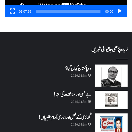
01:07:55
00:00
زیادہ پڑھی جانیوالی خبریں
وہ پاکستان کہاں گیا؟
جولائی 31, 2026
بے حسی اور منافقت کی انتہا !
جولائی 31, 2026
گُدڑی کے لعل اور ہماری آرام طلبیاں!
جولائی 31, 2026