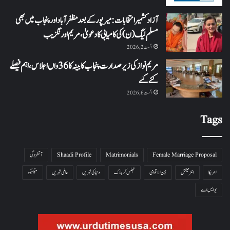
آزاد کشمیر انتخابات: میرپور کے بعد مظفرآباد اور پنجاب میں بھی
مسلم لیگ (ن) کی کامیابی کا دعویٰ، مریم اورنگزیب
اگست 2, 2026
مریم نواز کی زیر صدارت پنجاب کابینہ کا 36واں اجلاس،اہم فیصلے
کئے گئے
اگست 6, 2026
Tags
Female Marriage Proposal
Matrimonials
Shaadi Profile
آتشزدگی
امریکا
انٹرنیشنل
بین الاقوامی
جھلس کر ہلاک
دنیا کی خبریں
عالمی خبریں
میکسیکو
یو ایس اے