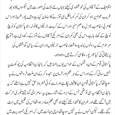
ایم ایف کے آقاؤں کی خوشنودی کیلئے جہاں نئے بجٹ کی صورت میں ٹیکسوں کا بوجھ
غریب عوام پر لاد کر ان کی کمر کو بالکل ہی توڑنے کا سامان کیا ہے وہیں چور شہباز اور اس
کا مربی، غاصب جنرل عاصم منیر اور اس کے کرپٹ جرنیلوں کا ٹولہ، جو پاکستان کو نوچ
نوچ کے کھارہا ہے، اس کی بھی کمر ان کے امریکی آقاؤں نے توڑ کے رکھ دی ہے! تو چچا
مرحوم کے یہ دونوں پسندیدہ اشعار غاصب جرنیلوں اور ان کے سیاسی گماشتوں کی
پریشانی کی کیا بھرپور عکاسی کرتے ہیں، واہ واہ۔
پاکستانی قوم کے ان دشمنوں کے حواس یوں باختہ ہیں کہ بائیڈن انتظامیہ کی چوکھٹ پہ
جبیں سائی کرکے اور اس کے ہر حکم اور فرمان پر سجدہ کرکے ان ملت فروشوں نے یہ
سوچا تھا کہ پاکستانی قوم پر ان کا قبضہ پکا ہے اور اسے کوئی خطرہ لاحق نہیں ہے اسلئے کہ یہ
بائیڈن انتظامیہ ہی تو تھی جس کے ابرو کے اشارے پر یہ سامراجی گماشتے فوری حرکت
میں آگئے تھے اور عمران کا تختہ الٹنے کیلئے جو بھی حکم صادر ہوا تھا اس کی تعمیل میں جت
گئے تھے۔ لیکن انہوں نے یہ نہیں سوچا تھا، اپنی جہالت میں، کہ امریکی جمہوریت میں