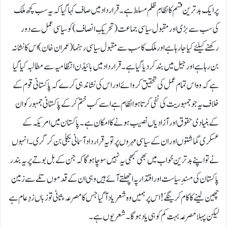
پرایک بدترین قسم کا نظامِ ظلم مسلط ہے۔ قرارداد میں صاف کہا گیا کہ یہ سب کچھ ملک
کی سب سے بڑی اور مقبول سیاسی جماعت (تحریکِ انصاف) کو سیاسی عمل سے دور
رکھنے کیلئے کیا جارہا ہے اور ملک کا سب سے مقبول سیاسی رہنما (عمران خان) اس کا نشانہ
بن رہا ہے اور جیل میں بند کردیا گیا ہے۔ قرارداد میں بائیڈن انتظامیہ سے مطالبہ کیا گیا
ہے کہ وہ اس تمام عمل کی تحقیق کروائے اوراس کی نشاندہی کرے کہ پاکستانی قوم کے
خلاف یہ جو جمہوریت کی نفی کرتا ہوا نظام ہے اسے کب ختم کرکے پاکستانی جمہور کو ان
کے بنیادی حقوق اور آزادیاں نصیب ہونے کا امکان ہے۔ پاکستان میں امریکہ کے
عسکری گماشتوں اور ان کے سیاسی مہروں پر تو یہ قرارداد آسمانی بجلی بن کر گری۔ انہوں
نے تو اپنے بدترین خواب میں بھی کبھی یہ نہیں سوچا ہوگا کہ جن کے بل بوتے پر یہ بندر
پاکستان کی مسندِ سیاست اور اقتدار پہ اچھلتے آئے ہیں وہی ان کے قدموں تلے سے زمین
چھین لینے کا کام کرینگےَ! اس پر ہمیں وہ شعر یاد آگیا جس کا مصرعہء ثانی تو زباں زدِ عام ہے
لیکن پہلا مصرعہ بہت کم کو ہی یاد ہوگا۔ شعر یوں ہے۔