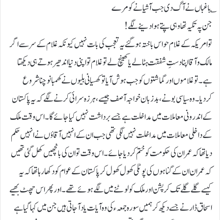
؎باغباں نے آگ دی جب آشیانے کو مرے
جن پہ تکیہ تھا وہی پتے ہوا دینے لگے!
تو امریکہ کے غلام حواس باختہ ہوگئے یہ تعجب کی بات نہیں کیونکہ غلام کے سر سے اگر
مالک و آقا اپنا دستِ شفقت ہٹا لے یا کھینچ لے تو غلام تو اپنی دنیا اندھیر ہوتے ہی دیکھتا
ہے۔ تو غلاموں اور گماشتوں کو جب ہوش آیا تو کھسیانی بلیوں نے کھمبا نوچنا شروع
کردیا۔ وہ سیاسی بونے، بد زبان خواجہ آصف جیسے، ہرزہ سرائی کرنے لگے کہ یہ پاکستان
کے اندرونی معاملات میں مداخلت ہے جسے برداشت نہیں کیا جائے گا۔اس وقت ملک
کے داخلی معاملات میں مداخلت نہیں لگی تھی جب ان کے انہیں آقاؤں نے انہیں حکم
دیا تھا کہ عمران کی حکومت کوختم کردیا جائے۔ اس وقت تو ان کی بانچھیں کھل گئی تھیں
کہ عمران ان کے گناہوں کی پوٹلی کھول کھول کر پاکستان کے عوام کو دکھا رہا تھا کہ یہ
کیسے گلے گلے تک کرپشن اور ملک کو لوٹنے میں لگے ہوئے تھے۔ اور پھر اس چھٹ بھیے
اسحاق ڈار نے جسے دیکھ کر ہمیں سورہ جمعہء کی وہ آیات یاد آجاتی ہیں جن میں کہا گیا ہے