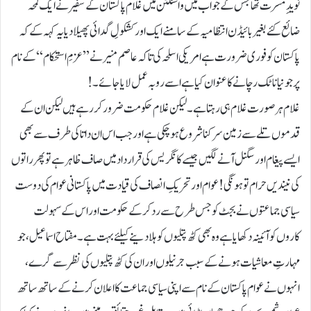
نویدِ مسرت تھا جس کے جواب میں واشنگٹن میں غلام پاکستان کے سفیر نے ایک لمحہ
ضائع کئے بغیر بائیڈن انتظامیہ کے سامنے ایک اور کشکولِ گدائی پھیلادیا یہ کہہ کے کہ
پاکستان کو فوری ضرورت ہے امریکی اسلحہ کی تاکہ عاصم منیر نے ’’عزمِ استحکام‘‘کے نام
پر جو نیا ناٹک رچانے کا عنوان کیا ہے اسے رو بہ عمل لایا جائے۔!
غلام ہر صورت غلام ہی رہتا ہے۔ لیکن غلام حکومت ضرور کررہے ہیں لیکن ان کے
قدموں تلے سے زمین سرکنا شروع ہوچکی ہے اور جب اس ان داتا کی طرف سے بھی
ایسے پیغام اور سگنل آنے لگیں جیسے کانگریس کی قرارداد میں صاف ظاہر ہے تو پھر راتوں
کی نیندیں حرام تو ہونگی! عوام اور تحریکِ انصاف کی قیادت میں پاکستانی عوام کی دوست
سیاسی جماعتوں نے بجٹ کو جس طرح سے رد کرکے حکومت اور اس کے سہولت
کاروں کو آئینہ دکھایا ہے وہ بھی کٹھ پتلیوں کو ہلادینے کیلئے بہت ہے۔مفتاح اسماعیل، جو
مہارتِ معاشیات ہونے کے سبب جرنیلوں اور ان کی کٹھ پتلیوں کی نظر سے گرے،
انہوں نے عوام پاکستان کے نام سے اپنی سیاسی جماعت کا اعلان کرنے کے ساتھ ساتھ