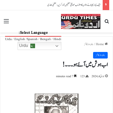
پاکستان، آذربائیجان تعلقات مزید مضبوط بنانے کے عزم کا اعادہ
nu
Search for
Select Language:
Urdu / English /Spanish / Bengali / Hindi
Home
/
ہفتہ وار کالمز
Urdu
ہفتہ وار کالمز
اب ہوش میں آئے ہو۔۔۔!
جولائی 4, 2024
123
7 minutes read