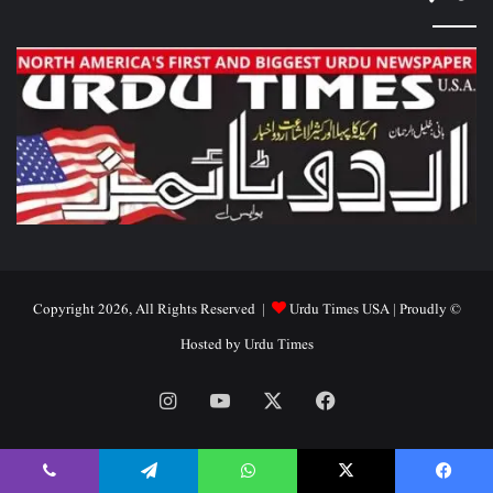
Urdu Times USA
| Proudly
© Copyright 2026, All Rights Reserved |
Hosted by
Urdu Times
Instagram
YouTube
Facebook
X
Viber
Telegram
WhatsApp
X
Facebook