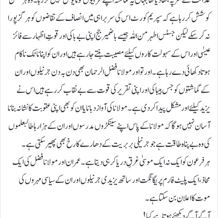
عدالت کے سر پہ بٹھا دیا تھا جہاں یہ گماشتہ اپنے مربیوں کو مایوس نہیں کر رہا۔ وہ ہر ممکن
کوشش کررہا ہے کہ سپریم کورٹ اس کی سربراہی میں انصاف کے تقاضوں کو ہرگز پورا
نہ کرسکے لیکن جسٹس اطہر من اللہ جیسے با ضمیر جج اپنی بے باکی اور قوتِ اظہار سے فائز
عیسٰی اور اس کے سہولت کاروں کیلئے مصیبت بنتے جارہے ہیں اور ان کو اپنا ناٹک ناکام
ہوتا دکھائی دے رہا ہے۔ اور تو اور مولانا فضل الرحمان بھی دن بہ دن جرنیلوں اور ان
کے گماشتوں کو جس بیباکی اور اپنی تقریر کی قوت سے بے نقاب کررہے ہیں اس نے
یزید کیلئے اور مشکل پیدا کردی ہے۔ مولانا کی آواز دبانا یا ان کو بھی اپنی عقوبت کا نشانہ بنانا
آسان نہیں ہوگا کہ مولانا کے پاس اپنے سینکڑوں مدرسوں اور ان کے ہزارہا طالبعلموں
کی وہ بے پناہ طاقت ہے جو جرنیلی بربریت کے دھارے کا رخ بھی پھیر سکتی ہے۔
ہر فرعون کو ایک نہ ایک موسیٰ غرقِ دریا کر ہی دیتا ہے۔ عمران اور مولانا فضل کی ایک
محاذ، ایک پلیٹ فارم پر یگانگت اور ساتھ یزیدی جرنیلوں اور ان کے سیاسی مہروں کی
موت کا اعلان بن سکتا ہے۔
آگے آگے دیکھئے ہوتا ہے کیا!