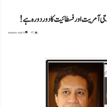
وجی آمریت اور فسطائیت کا دور دورہ ہے!
4 minutes read
97