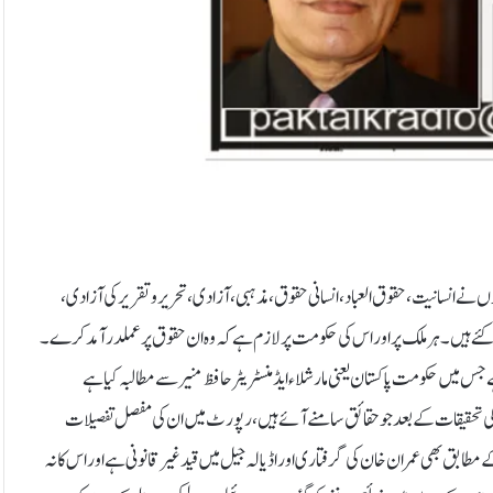
 ملکوں نے انسانیت، حقوق العباد، انسانی حقوق، مذہبی، آزادی، تحریر و تقریر کی آزادی،
ط کئے ہیں۔ ہر ملک پراور اس کی حکومت پر لازم ہے کہ وہ ان حقوق پر عملدرآمد کرے۔
 میں حکومت پاکستان یعنی مارشلاء ایڈمنسٹریٹر حافظ منیر سے مطالبہ کیا ہے
۔ ان کی تحقیقات کے بعد جو حقائق سامنے آئے ہیں، رپورٹ میں ان کی مفصل تفصیلات
طابق بھی عمران خان کی گرفتاری اور اڈیالہ جیل میں قید غیر قانونی ہے اور اس کا نہ