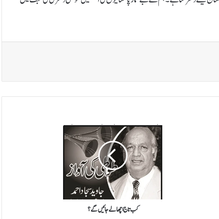
ک
ب
ت
ا
ج
ا
چ
ھ
ا
ل
کب تاج اچھالے جائیں گے؟