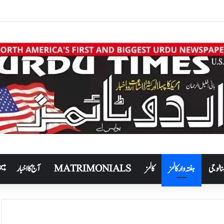
نالوجی
ہفتہ وار کالمز
کالمز
MATRIMONIALS
آج کا اخبار