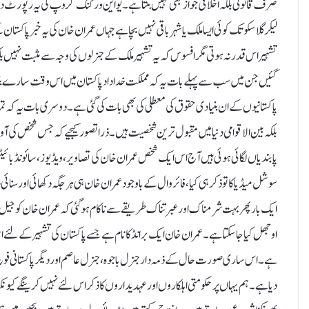
صرف قانونی بلکہ اخلاقی جواز بھی نہیں بنتا ہے۔ یو این ورکنگ گروپ کی یہ رپورٹ دنی
لیکر گلاسکو تک کوئی ایسا ملک یا شہر باقی نہیں بچا ہے جہاں عمران خان کی یہ خبر پاکستان 
تشہیر اس قدر نہ ہوتی مگر افسوس کہ یہ تشہیر ملک کے جنرلوں کی وجہ سے مثبت نہیں بلکہ
گئیں جن میں سب سے پہلے بات یہ کہ مملکت خداداد پاکستان میں اس وقت سارے بنیا
پاکستانیوں کے ان بنیادی حقوق کی معطلی کی بھی بات کی گئی ہے۔ دوسری بات یہ کہ تم
بلکہ بین الاقوامی دنیا میں مقبول ترین شخصیت ہیں۔ ذرا تصور کیجیے کہ جس شخص کی آواز پر
پابندیاں لگائی ہوئی ہیں آج اس ایک شخص عمران خان کی تصاویر، ویڈیوز، سائونڈ 
سوشل میڈیا کا تو ذکر ہی کیا، فائر وال کے باوجود عمران خان ہی ہر جگہ دکھائی اور سن
ایک بار پھر بہت شرمناک اور عبرتناک طریقے سے ناکام ہو گئی کہ عمران خان کو جیل میں
اوجھل کیا جاسکتا ہے۔ عمران خان ایک برانڈ کا نام ہے جسے پاکستان کی تشہیر کے لئے استعما
ہے۔ اس ساری صورت حال کے ذمہ دار جنرل باجوہ، جنرل عاصم اور دیگر پاکستانی فوج کے 
دیا ہے۔ ہم یہاں پر حکومتی اہلکاروں اور عہدیداروں کا ذکر اس لئے نہیں کرینگے کیونک