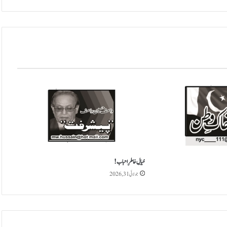
ے
ج
ا
ئ
ی
ں
گ
ے
؟
خیالِ خاطرِ احباب!
جولائی 31, 2026