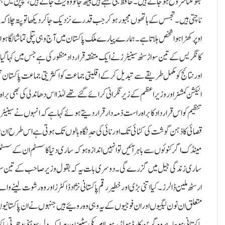
بھونکنا شروع ہو جاتے ہیں۔حافظ جی کہتے ہیں بیٹھ جائو وہ لیٹ جاتے ہیں، بچپن میں ہ
ناچتی ہیں۔ تجسس کے ہاتھوں مجبور ہو کر جب قدرے نزدیک جا کر دیکھا تو پتہ چلا کہ
اوپر کھڑا ہوا شخص ہلاتا ہے۔ ہمارے پیارے ملک پاکستان میں آج وہی پتلی تماشا لگا ہ
کانگریس کے تین سو اڑسٹھ سینیٹرز نے ایک متفقہ قرارداد منظور کی ہے جس میں کہا گیا
اور نتائج کو مکمل طریقے سے تبدیل کر کے اقلیتی جماعت کو اکثریتی جماعت پاکستا
الیکشن کمشنر اور وزیراعظم کے زیر نگرانی کرائے گئے تھے لہٰذا اس دھاندلی کی بھی بر
تنظیم کو اس قرارداد کا براہ راست ذمہ دار قرار دیتے ہوئے کہا ہے کہ انہوں نے سین
قصائی کا ذہن گوشت کی کٹائی تک اور نائی کی حدِ نگاہ بالوں تک ہوتی ہے اس طرح ان
مینڈک اگر کنوئوں سے باہر آئیں تو انہیں اندازہ ہو کہ ساری دنیا کا سسٹم ان کے سس
ساری زندگی جیل میں گزرے گی۔ دوسری بات یہ کہ بقول وزیر صاحب کے تین سو اڑسٹھ 
ارسٹھ ملین ڈالرز۔ کیا اتنی بڑی اور خطیر رقم پاکستانی نژاد ڈاکٹرز اور وہ رشوت لینے
متعلق ان نون لیگیوں اور ان فوجیوں کے یہ وہی وہ روئیے ہیں جنہوں نے ان پاکستانیوں
پاکستانی ہو چاہے وہ گرین کارڈ ہولڈر ہو یا امریکی سٹیزن، ہرایک دل سوہنی دھرتی پاک