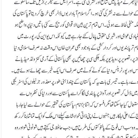
ا بھر کے میڈیا میں شائع اور نشر کی گئی ہے۔ اسرائیل سے لیکر برازیل تک، ماسکو سے
کے حوالے سے نہ نشر کی گئی ہو۔ اگر اسلام آباد اربوں ڈالر بھی خرچ کر دیتا تو پاکستان کی
 منفی لحاظ سے ہوئی۔ اس تمام ترین بین الاقوامی کوریج سے کئی باتیں دنیا پر واضح ہو
دی عوامی اور شہری حقوق پامال کئے جارہے ہیں کیونکہ اس یو این کی رپورٹ میں
ام تر پابندیوں اور کردار کشی کے باوجود بھی عمران خان اس وقت نہ صرف اسلامی دنیا
، تصویر پر، ویڈیو پر بلکہ ہلکی سی پرچھائیں پر بھی پاکستانی کے آرمی کنٹرولڈ میڈیا نے
بائیٹس اور پورٹریٹس دنیا کے کونے کونے میں صرف اس ایک خبر سے چھائے ہوئے ہیں۔
ائی دے رہا ہے۔ تیسری بات یہ کہ پاکستان کے چند ذہنی طور پر معذور جرنیلوں کی اسٹرٹیجی
 ڈال کر تصویر اور آواز پر پابندی لگا کر اسے پاکستان سے اور دنیا کی نظروں سے
ل کیا جا سکتا تھا مگر افسوس کہ اتنا بڑا نام، پاکستان کی تحقیر کے حوالے سے لیا جارہا
اعلیٰ اہلکارہیں جنہوں نے اپنی ذاتی خواہشات کیلئے اس ملک کو ایک تماشا بنا کر رکھ
ہ وہ سب اس فوج کے پالتو کتوں کی طرح ہیں، جب حافظ جی کہتے ہیں شو ٹونی شو اور وہ