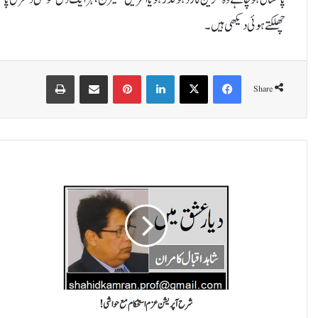
چھلکتے ہوئی دیکھی ہیں۔
Print
Share via Email
Pinterest
LinkedIn
X
Facebook
Share
ش
ر
ح
آ
پ
ر
ی
ش
ن
ع
شرح آپریشن عزم استحکام مع حواشی!