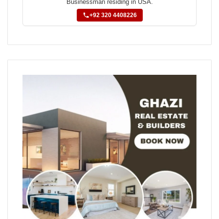
Businessman residing in USA.
+92 320 4408226