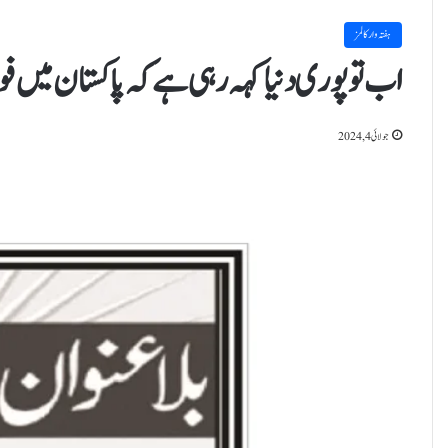
ہفتہ وار کالمز
اب تو پوری دنیا کہہ رہی ہے کہ پاکستان میں ف
جولائی 4, 2024