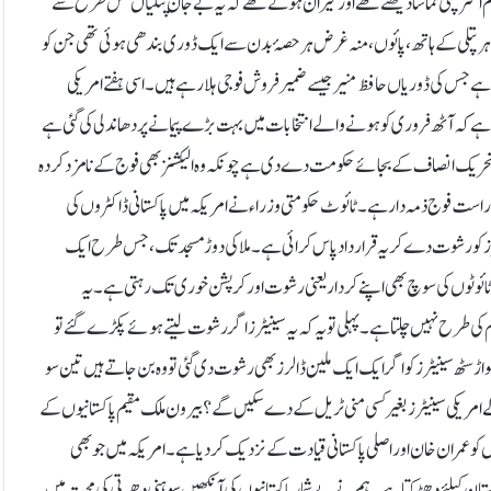
م اکثر پتلی تماشا دیکھتے تھے اور حیران ہوتے تھے کہ یہ بے جان پتلیاں کس طرح سے
 ہر پتلی کے ہاتھ، پائوں، منہ غرض ہر حصۂ بدن سے ایک ڈوری بندھی ہوئی تھی جن کو
وا ہے جس کی ڈوریاں حافظ منیر جیسے ضمیر فروش فوجی ہلارہے ہیں۔ اسی ہفتے امریکی
 ہے کہ آٹھ فروری کو ہونے والے انتخابات میں بہت بڑے پیمانے پر دھاندلی کی گئی ہے
ن تحریک انصاف کے بجائے حکومت دے دی ہے چونکہ وہ الیکشنز بھی فوج کے نامزد کردہ
اہ راست فوج ذمہ دار ہے۔ ٹائوٹ حکومتی وزراء نے امریکہ میں پاکستانی ڈاکٹروں کی
یٹرز کو رشوت دے کر یہ قرارداد پاس کرائی ہے۔ ملا کی دوڑ مسجد تک، جس طرح ایک
 ٹائوٹوں کی سوچ بھی اپنے کردار یعنی رشوت اور کرپشن خوری تک رہتی ہے۔ یہ
ٹم کی طرح نہیں چلتا ہے۔ پہلی تویہ کہ یہ سینیٹرز اگر رشوت لیتے ہوئے پکڑے گئے تو
سینیٹرز کو اگر ایک ایک ملین ڈالرز بھی رشوت دی گئی تو وہ بن جاتے ہیں تین سو
 و الے امریکی سینیٹرز بغیر کسی منی ٹریل کے دے سکیں گے؟ بیرون ملک مقیم پاکستانیوں کے
 کو عمران خان اور اصلی پاکستانی قیادت کے نزدیک کر دیا ہے۔ امریکہ میں جو بھی
ستان کیلئے دھڑکتا ہے۔ ہم نے بے شمار پاکستانیوں کی آنکھیں سوہنی دھرتی کی محبت میں