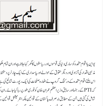
یو این یا اقوام متحدہ کو ساری دنیا کی قوموں اور ریاستوں کا گھر کہا جاتا ہے اور ان تمام
مذہبی اقدار کی آزادی اور دیگر حقوق کے حوالے اور پاسداری کے ایک چارٹر پر دستخ
اس ہفتے اقوام متحدہ کے ورکنگ گروپ نے اٹھارہ صفحات کی ایک رپورٹ شائع کی ہے جس
کہ PTIکے رہنما اور سابق وزیراعظم عمران خان کو فوری طور پر رہا کیا جائے
شامل کی گئی ہیں جن کے مطابق نہ صرف پاکستان کے قوانین بلکہ انٹرنیشنل قوانین کے م