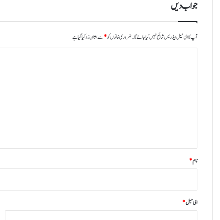
جواب دیں
آپ کا ای میل ایڈریس شائع نہیں کیا جائے گا۔
ضروری خانوں کو
*
سے نشان زد کیا گیا ہے
ت
ب
ص
ر
ہ
*
نام
*
ای میل
*