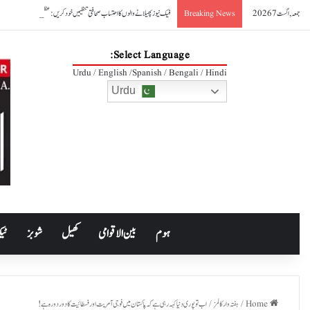
جمعہ, اگست 7 2026
فیک نیوز پھیلانے والوں کا احتساب صحافتی تنظیمیں خود کریں: عظمیٰ بخاری
Breaking News
Select Language:
Urdu / English /Spanish / Bengali / Hindi
Urdu
ہوم
بین الاقوامی
کھیل
شوبز
ٹیک
Home
/
ہفتہ وار کالمز
/
اب تو پوری دنیا کہہ رہی ہے کہ پاکستان میں فوجی آمریت اور فسطائیت کا دور دورہ ہے!