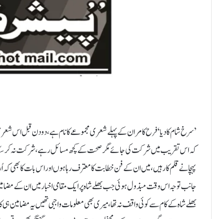
’سرخ شام کا دیا‘ فرح کامران کے پہلے شعری مجموعے کا نام ہے، دو دن قبل اس شع
کہ اس تقریب میں شرکت کی جائے مگر صحت کے کچھ مسائل رہے، شرکت نہ کر سکا
پہچانے قلم کار ہیں، میں ان کے فن خطابت کا معترف رہا ہوں اور اس بات کا بھی کہ اُ
جانب توجہ اس وقت مبذول ہوئی جب بھلے شاہ پر ایک مقامی اخبار میں ان کے مضامی
بھلے شاہ کے کام سے کوئی واقف نہ تھا، میری بھی معلومات واجبی تھیں یہ مضامین ہی 