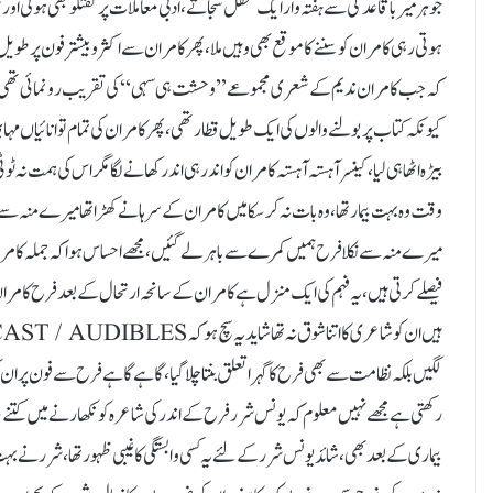
جوہر میر باقاعدگی سے ہفتہ وار ایک محفل سجاتے، ادبی معاملات پر گفتگو بھی ہوتی 
ہوتی رہی کامران کو سننے کا موقع بھی وہیں ملا، پھر کامران سے اکثر و بیشتر فون پر طوی
کہ جب کامران ندیم کے شعری مجموعے’’ وحشت ہی سہی ‘‘کی تقریب رونمائی تھی اس
کیونکہ کتاب پر بولنے والوں کی ایک طویل قطار تھی، پھر کامران کی تمام توانائیاں مہ
بیڑہ اٹھا ہی لیا ، کینسر آہستہ آہستہ کامران کو اندر ہی اندر کھانے لگا مگر اس کی ہمت نہ 
وقت وہ بہت بیمار تھا، وہ بات نہ کر سکا میں کامران کے سرہانے کھڑا تھا میرے منہ 
میرے منہ سے نکلا فرح ہمیں کمرے سے باہر لے گئیں، مجھے احساس ہوا کہ جملہ کامران
فیصلے کرتی ہیں، یہ فہم کی ایک منزل ہے کامران کے سانحہ ارتحال کے بعد فرح کامران کے
لگیں بلکہ نظامت سے بھی فرح کا گہرا تعلق بنتا چلا گیا، گاہے گاہے فرح سے فون پر 
رکھتی ہے مجھے نہیں معلوم کہ یونس شرر فرح کے اندر کی شاعرہ کو نکھارنے میں کتنے 
بیماری کے بعد بھی، شائد یونس شرر کے لئے یہ کسی وابستگی کا غیبی ظہور تھا، شرر نے بہ