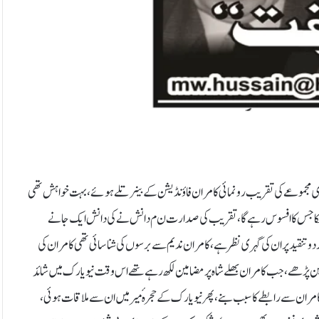
ری مجموعے کی تقریب رونمائی کامران فاؤنڈیشن کے بینر تلے ہوئے، بہت خواہش تھی
 جس کا افسوس رہے گا، تقریب کی صدارت ن م دانش نے کی دانش ایک جانے
ردو تنقید پر ان کی گہری نظر ہے، کامران ندیم سے برسوں کی شناسائی تھی کامران کی
ن پڑھے ، جب کامران بھلے شاہ پر مضامین لکھ رہے تھے اس وقت نیویارک میں شائد
کامران سے رابطے کا سبب بنے، پھر نیو یارک کے حجرہ ٔمیر میں ان سے ملاقات ہوئی،