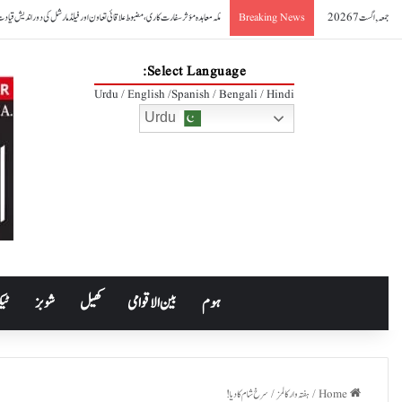
جمعہ, اگست 7 2026
صدر آصف علی زرداری کا مکہ مشترکہ دفاعی معاہدے کا خیرمقدم
Breaking News
Select Language:
Urdu / English /Spanish / Bengali / Hindi
Urdu
ہوم
بین الاقوامی
کھیل
شوبز
ٹیک
Home
/
ہفتہ وار کالمز
/
سرخ شام کا دیا!