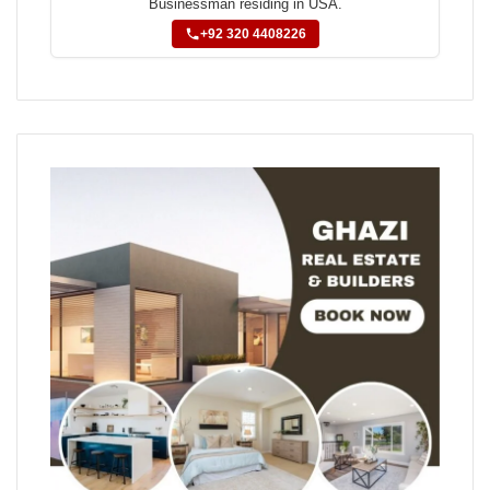
Businessman residing in USA.
+92 320 4408226