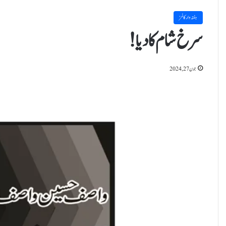
ہفتہ وار کالمز
سرخ شام کا دیا!
جون 27, 2024