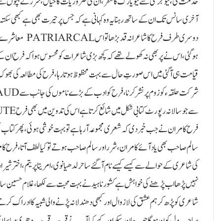
خدمت کی، نیو جرسی سے نیویارک کا سفر ، ان کی ضروریات کا خیال ، شرر کے بچوں سے
آخری سانس تک ان کے ساتھ رہنا یہ وہ کہانی ہے کہ جس پر حیرت بھی ہے کبھی سکتہ سا ہ
دوسری طرف فرح کا 
ہو گئی، اس نے پر بھی نہ کھولے تھے کہ کچھ بڑی شاعرات کو محسوس ہوا کہ فرح ان کے لئے
فرح کامران نے جب خبر دی کہ شعری مجموعہ آرہا ہے تو بہت خوشی ہوئی، پھر کتاب بھ
سالم صاحب بھی یاد آئے کامران، شرر اور سالم صاحب ہوتے تو کیا لطف آتا، فرح کامر
کی شاعری کے حوالے سے کیسے کیسے نام آگئے ساحر لدھیانوی، امریتا پریتم ، اختر شیرانی
نہیں پڑھا اب پڑھنے کی خواہش ہے کشور ناہید نے بہت محبت سے لکھا، غلام حس
شاعری کو پڑھ کر ہم عشق کی لازوال اور کبھی دھندلا نہ پڑنے والی شبیہ کا ادراک کرتے
صاحبِ دل کون ہوگا جو یہ جان سکے اور کہے کیا آپ نے قریب قریب دھری دیا سلائی