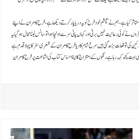
متاثر کیا ہے، ہم نے بچشم خود فرح کو یہ دریا پار کرتے دیکھا ہے، فرح کامران نے اپنے
ں نے کوئی رعائیت نہیں برتی اور کہاں پانی سر سے اونچا ہوا تو سانس لینا محال ہو گیا یہ
ارئین کی توقعات بڑھ گئی ہیں سرخ شام کا دیا فرح کامران کے شعری سفر کا پہلا قدم ہے
 بہت کچھ کہہ رہا ہے رنگوں کے امتزاج کا اپنا احساس کتاب کی اشاعت پر فرح کامران
ج
ر