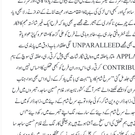
 رابطے، شرر کے کینسر کے بارے میں ان کے بیٹوں سے زیادہ آگاہی ، اور شرر کے
و گیا اور کبھی اس لڑکی کی بے پناہ استقامت اور محبت لٹانے کے انداز نے رلا بھی دیا،
شاعرانہ قد بڑھا تو اس PATRIARCAL معاشرے کے چہرے پر ناگواری کے آثار تھے مجھے یہ بھی پتہ کہ فرح ایک غیر شائستہ مہم کا شکار
 خطرہ بنتی جا رہی ہے، طاہرہ باجی نے فرح کو علی گڑھ کا مشاعرہ کیا پڑھوا دیا تو
قیامت ہی آگئی میں اس صورتِ حال سے بہت محظوظ ہوتا رہا، فرح کی مطالعہ کی بھوک بھی مجھے UNPARALLEED لگی حلقۂ اربابِ ذوق میں پابندی سے
شرکت حلقہء کو زوم پر نشر کرنا، فرح کو ادب کے بڑے ناموں کی جانب سے APPLAUD ملتا رہا حلقہ میں وہ اپنی نگارشات بھی پیش کرتی رہی، حلقہ نئی سوچ کے نام
سے جو سالانہ رپورٹ کتابی شکل میں شائع کرتا ہے اس کی تدوین میں بھی فرح CONTRIBUTE کرتی رہی،اس دوران فرح کو کبھی تھکن کا احساس نہیں ہوا،
ی جلد مل گئی’’ سرخ شام کا دیا‘‘بہت سی باتیں یاد کر کے دل اداس بھی ہوا، جناب
ان کو اچھے لکھنے والے میسر آگئے، کشور ناہید اور غلام حسین ساجد، تبصروں میں فرح
، زاہد ڈار، پروین شاکر، کوئی جادو تو ہے سرخ شام کے دیئے میں ، زاہد ڈار کو میں نے
ین ساجد نے سرخ شام کے دیئےکے سارے رنگ اپنے تبصرے میں رکھ دیئے "اس
 ہیں ہم تعلق کی اس سطح سے آشنا ہوتے ہیں جو ہمیشگی کا رنگ لئے غلام حسین ساجد سا
وں کو جلتے دیکھا ہے ایک کے جل کر راکھ ہونے کے مختصر دورانیہ میں ہی دوسری