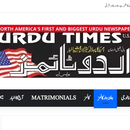
نالوجی
ہفتہ وار کالمز
کالمز
MATRIMONIALS
آج کا اخبار