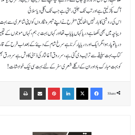
آگ پکڑ لیتی ہے اور تب تک جلتی رہتی ہے جب تک اگلی دیا سلائی
اس کی روشنی کا بار نہیں اٹھا لیتی "فرح نے اپنے تبصرہ نگاروں کو اپنی شاعری سے بہت 
دیباچہ میں بھی لکھا ہے دریا کہاں پایاب تھا اور کہاں بہت برہم ، کہاں موجوں کے تھپیڑو
دریا تو پار ہوا مگر ایک اور دریا پار کرنا ہے سرخ شام کے دیئے کے بعد اب فرح کے ق
کتاب بہت سلیقے سے ترتیب دی گئی ہے، سر روق آغانثار کی ذہنی کاوش ہے سر ورق بھی
کو بہت مبارک باد اور ان کے اگلے شعری سفرکے لئے بہت سی نیک خواہشات!
Print
Share via Email
Pinterest
LinkedIn
X
Facebook
Share
آ
پ