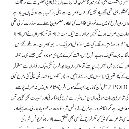
اور شعری نشست بھی، جوہر میر کا شکریہ کہ ان کے ہاں بڑی ادبی شخصیات سے ملاقات
ل گفتگو رہتی تھی مجھے یاد نہیں کہ فرح کامران سے پہلی بار کب بات ہوئی ہاں یہ یاد ہے
 دن فرح کو میں نے خود ہی مخاطب کیا تھا اور مضمون پڑھنے سے معذرت کر لی تھی
ا بھارت پر صرف ہونے لگیں مہا بھارت ایک بہت بڑا کام تھا مگر کامران نے اس کام کا
ٹوٹی ، آخر کار وہ بستر سے لگ گیا، میں اور کامل احمر ایک سہہ پہر کامران سے ملنے گئے اس
سے نکلا یہ بہت تکلیف دہ ہے، فرح اس وقت کمرے میں ہی موجود تھیں جیسے ہی یہ جملہ
 کے کان میں نہیں پڑنا چاہیئے تھا، اس دن پتہ چلا فرح کتنی سبک رفتاری سے معقول
 کچھ تعزیتی اجلاسوں میں سامنے آئیں اور پھر محفلوں کا حصہ بنتی چلی گئی ، فرح کہتی
ہیں ان کو شاعری کا اتنا شوق نہ تھا شاید یہ سچ ہو کہ PODCAST / AUDIBLES ترسیل فن کا ذریعہ بن گئے ہوں، فرح مشاعروں میں نہ صرف پڑھنے
ان کی شاعری پر بات ہوتی رہی، یونس شرر سے فرح کی شناسائی اور عقیدت بھی کئی پرتیں
معاون رہے مگر اتنا ضرور ہے فرح نے یونس شرر کا بہت ساتھ دیا، بیماری سے پہلے اور
ت سی شاعرات کو بیٹی کہا مگر فرح نے کسی بھی تعلق سے بالا تر ہو کر یونس شرر کی