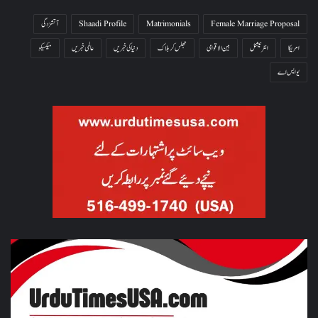
Female Marriage Proposal
Matrimonials
Shaadi Profile
آتشزدگی
امریکا
انٹرنیشنل
بین الاقوامی
جھلس کر ہلاک
دنیا کی خبریں
عالمی خبریں
میکسیکو
یو ایس اے