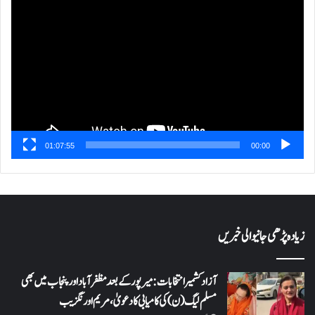
پلیئر
01:07:55
00:00
زیادہ پڑھی جانیوالی خبریں
آزاد کشمیر انتخابات: میرپور کے بعد مظفرآباد اور پنجاب میں بھی
مسلم لیگ (ن) کی کامیابی کا دعویٰ، مریم اورنگزیب