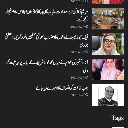
اگست 2, 2026
مریم نواز کی زیر صدارت پنجاب کابینہ کا 36واں اجلاس،اہم فیصلے
کئے گئے
اگست 6, 2026
فیک نیوز پھیلانے والوں کا احتساب صحافتی تنظیمیں خود کریں: عظمیٰ
بخاری
اگست 6, 2026
آزاد کشمیر کی عوام نے میاں محمد نواز شریف کے بیانیہ پر مہر ثبت کر
دی
اگست 3, 2026
جب طاقت کو انصاف کا نام دے دیا جائے
اگست 7, 2026
Tags