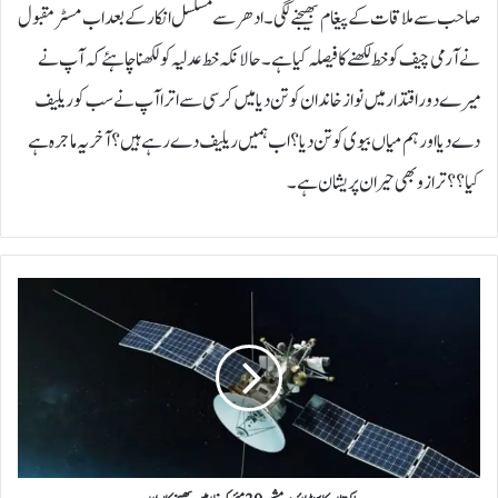
صاحب سے ملاقات کے پیغام بھیجنے لگی ۔ ادھر سے مسلسل انکار کے بعد اب مسٹر مقبول
نے آرمی چیف کو خط لکھنے کا فیصلہ کیا ہے۔حالانکہ خط عدلیہ کو لکھنا چاہئے کہ آپ نے
میرے دور اقتدار میں نواز خاندان کو تن دیا میں کرسی سے اترا آپ نے سب کو ریلیف
دے دیا اور ہم میاں بیوی کو تن دیا ؟ اب ہمیں ریلیف دے رہے ہیں ؟ آخر یہ ماجرہ ہے
کیا ؟؟ترازو بھی حیران پریشان ہے ۔
پ
ا
ک
س
ت
ا
ن
ک
ا