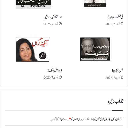
ں
ب
ھ
بلی تھیلے سے باہر!
سونے کا شہر، دوبئی
ی
اگست 7, 2026
اگست 7, 2026
ج
ن
ے
ک
ا
ا
ع
ل
لاحاصل جنگ!
محسن نقوی!
ا
اگست 7, 2026
اگست 7, 2026
ن
جواب دیں
آپ کا ای میل ایڈریس شائع نہیں کیا جائے گا۔
ضروری خانوں کو
*
سے نشان زد کیا گیا ہے