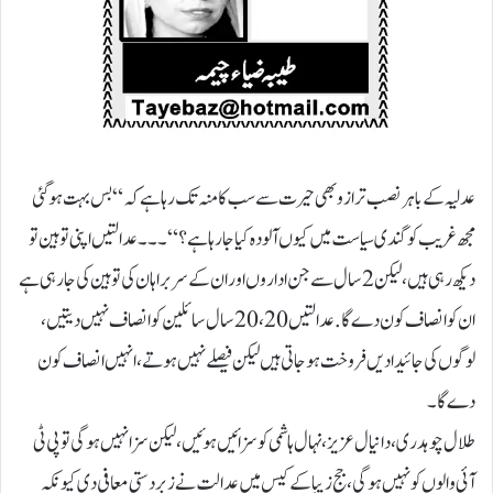
عدلیہ کے باہر نصب ترازو بھی حیرت سے سب کامنہ تک رہا ہے کہ “ بس بہت ہو گئی
مجھ غریب کو گندی سیاست میں کیوں آلودہ کیا جا رہا ہے ؟ “ ۔۔۔عدالتیں اپنی توہین تو
دیکھ رہی ہیں، لیکن 2 سال سے جن اداروں اور ان کے سربراہان کی توہین کی جارہی ہے
ان کو انصاف کون دے گا. عدالتیں 20، 20 سال سائلین کو انصاف نہیں دیتیں،
لوگوں کی جائیدادیں فروخت ہوجاتی ہیں لیکن فیصلے نہیں ہوتے، انہیں انصاف کون
دے گا ۔
طلال چوہدری، دانیال عزیز،نہال ہاشمی کو سزائیں ہوئیں، لیکن سزا نہیں ہوگی تو پی ٹی
آئی والوں کو نہیں ہوگی، جج زیبا کے کیس میں عدالت نے زبردستی معافی دی کیونکہ