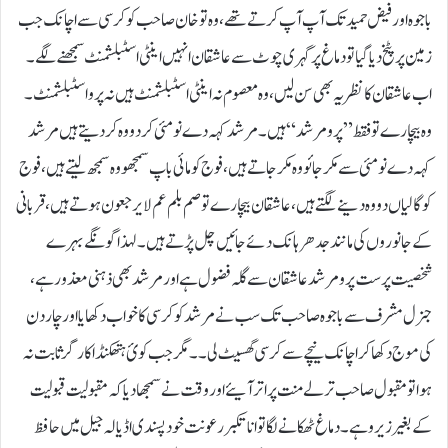
باجوہ اور فیض حمید تک آپ آپ کرتے تھے ، وہ تو خان صاحب کو کرسی سے اچانک جب
زمین پر پٹخ دیا گیا تو دماغ پر گہری چوٹ سے عاشقان انہیں اینٹی اسٹبلشمنٹ سمجھنے لگے ۔
اب عاشقان کا نظریہ بھی سن لیں ، وہ معصوم نہ اینٹی اسٹبلشمنٹ ہیں نہ پرو اسٹبلشمنٹ ۔
وہ بیچارے تو فقط” پرو مرشد “ ہیں ۔ مرشد کہہ دے نو مئی کر دو وہ کر دیتے ہیں مرشد
کہہ دے نومئی سے مکر جائو وہ مکر جاتے ہیں ، فوج کو مائی باپ سمجھو وہ سمجھ لیتے ہیں ، فوج
کوگالیاں دو وہ دینے لگتے ہیں ، عاشقان بیچارے تو صم بلم عم لا یر جعون ہوتے ہیں ،قربانی
کے جانوروں کی مانند جدھر ہانک دئے جائیں چل پڑتے ہیں ۔ لہذا گونگے بہرے
شخصیت پرست پرو مرشد عاشقان سے گلہ فضول ہے اور مرشد بھی ذہنی معذور ہے ،
جنرل مشرف سے باجوہ صاحب تک سب نے مرشد کو کرسی کا خواب دکھایا اور چار دن
کی موج دکھا کر اچانک نیچے سے کرسی گھسیٹ لی ۔ ۔ مگر جب کوئ ہتھکنڈا کارگر ثابت نہ
ہوا تو مقبول صاحب ترلے منت پر اتر آیئے اور وقت نے سمجھا دیا کہ مقبولیت قبولیت
کے بغیر زیرو ہے ۔دماغ ٹھکانے لگا تو انا تکبر رعونت خود پسندی اڈیالہ جیل میں حافظ