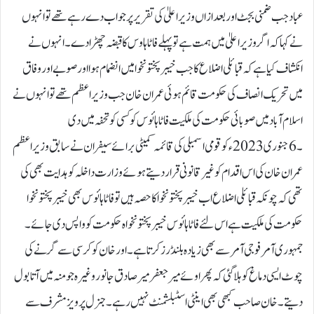
عباد جب ضمنی بجٹ اور بعد ازاں وزیر اعلیٰ کی تقریر پر جواب دے رہے تھے تو انہوں
نے کہا کہ اگر وزیر اعلیٰ میں ہمت ہے تو پہلے فاٹا ہاوس کا قبضہ چھڑا دے ۔ انہوں نے
انکشاف کیاہے کہ قبائلی اضلاع کا جب خیبر پختونخوامیں انضمام ہوا اور صوبے اور وفاق
میں تحریک انصاف کی حکومت قائم ہوئی عمران خان جب وزیر اعظم تھے تو انہوں نے
اسلام آبا دمیں صوبائی حکومت کی ملکیت فاٹا ہائوس کو کسی کو تحفہ میں دی
۔ 6جنوری 2023ء کو قومی اسمبلی کی قائمہ کمیٹی برائے سیفران نے سابق وزیر اعظم
عمران خان کی اس اقدام کو غیر قانونی قرار دیتے ہوئے وزارت داخلہ کو ہدایت بھی کی
تھی کہ چونکہ قبائلی اضلاع اب خیبر پختونخوا کا حصہ ہیں تو فاٹا ہائوس بھی خیبر پختونخوا
حکومت کی ملکیت ہے اس لئے فاٹا ہائوس خیبر پختونخوا ہ حکومت کو واپس دی جائے ۔
جمہوری آمر فوجی آمر سے بھی زیادہ بلنڈرز کرتا ہے۔اور خان کوکرسی سے گرنے کی
چوٹ ایسی دماغ کو ہلا گئی کہ پھر اوئے میر جعفر میر صادق جانور وغیرہ جو منہ میں آتا بول
دیتے ۔خان صاحب کبھی بھی اینٹی اسٹبلشمنٹ نہیں رہے ۔ جنرل پرویز مشرف سے