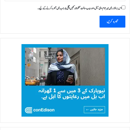
اس براؤزر میں میرا نام، ای میل، اور ویب سائٹ محفوظ رکھیں اگلی بار جب میں تبصرہ کرنے کےلیے۔