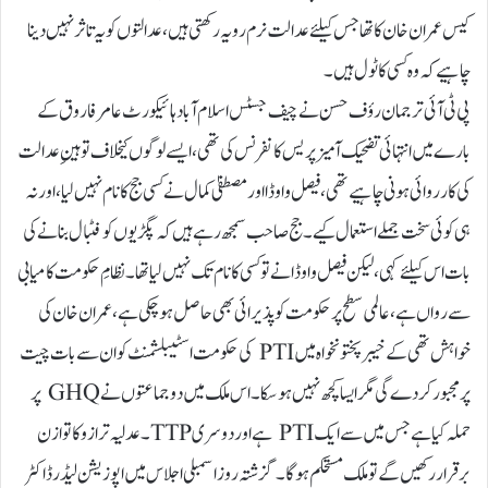
کیس عمران خان کا تھا جس کیلئے عدالت نرم رویہ رکھتی ہیں، عدالتوں کو یہ تاثر نہیں دینا
چاہیے کہ وہ کسی کا ٹول ہیں۔
پی ٹی آئی ترجمان رؤف حسن نے چیف جسٹس اسلام آباد ہائیکورٹ عامر فاروق کے
بارے میں انتہائی تضحیک آمیز پریس کانفرنس کی تھی، ایسے لوگوں کیخلاف توہینِ عدالت
کی کارروائی ہونی چاہیے تھی، فیصل واوڈا اور مصطفیٰ کمال نے کسی جج کا نام نہیں لیا، اور نہ
ہی کوئی سخت جملے استعمال کیے۔جج صاحب سمجھ رہے ہیں کہ پگڑیوں کو فٹبال بنانے کی
بات اس کیلئے کہی، لیکن فیصل واوڈا نے تو کسی کا نام تک نہیں لیا تھا۔نظامِ حکومت کامیابی
سے رواں ہے ، عالمی سطح پر حکومت کو پذیرائی بھی حاصل ہو چکی ہے ، عمران خان کی
خواہش تھی کے خیبر پختونخواہ میں PTI کی حکومت اسٹیبلشمنٹ کو ان سے بات چیت
پر مجبور کر دے گی مگر ایسا کچھ نہیں ہو سکا ۔اس ملک میں دو جماعتوں نے GHQ پر
حملہ کیا ہے جس میں سے ایک PTI ہے اور دوسری TTP۔ عدلیہ ترازو کا توازن
برقرار رکھیں گے تو ملک مستحکم ہو گا ۔گزشتہ روز اسمبلی اجلاس میں اپوزیشن لیڈر ڈاکٹر