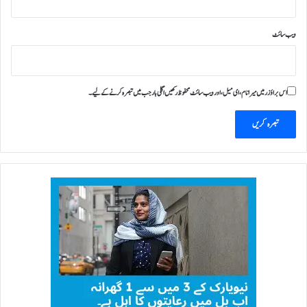
ویب‌ سائٹ
اس براؤزر میں میرا نام، ای میل، اور ویب سائٹ محفوظ رکھیں اگلی بار جب میں تبصرہ کرنے کےلیے۔