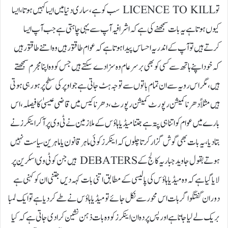
تو LICENCE TO KILL سب کو ہے ،ساری دنیا میں ایسا کہیں ہوتا، ایسا
کیوں ہوتا ہے یہ بات سمجھنے کی ہے کہ اشرافیہ آپ سے یہی چاہتی ہے جب آپ ایسا
کرتے ہیں تو آپ کے اندر یہ احساس پیدا ہوتا ہے کہ عوام طاقتور ہیں وہ اتنے طاقتور ہیں
کہ خود اپنے ہاتھ سے کسی کو بھی بر سر عام وہ سزا دے سکتے ہیں جس کو وہ اپنا مجرم سمجھتے
ہیں، مگر اس رویہ سے ان تمام باتوں سے توجہ ہٹ جاتی ہے جو اوپر کی سطح پر ہو رہی ہوتی
ہیں مثلاً دھرنا کمیشن رپورٹ کمیشن رپورٹ، دھر نا کیس میں قاضی عیسیٰ کا فیصلہ، اس
بارے میں عوام کو اتنا ہی پتہ ہے جتنا میڈیا ہاؤس کے ملازمین نے ٹی وی پر آکر اینکرز نے
بتا دیا، یہ بات بھی گوش گزار کرتا چلوں کہ اینکرز کوئی ماہر قانون یا ماہرین سیاست نہیں
ہوتے بقول جاوید جبار یہ کالج کے DEBATERS ہیں جن کو ٹی وی اسکرین پر
لایا گیا ہے کہ وہ میڈیا ہاؤس کی پالیسی کے مطابق اتنی بات کہہ دیں جتنی ان کو کہنی ہے
دوران گفتگو اگر بات اس محور سے نکل جائے تو میڈیا ہاؤس نے طے کر دیا ہے تو ایک لمبا
بریک لے لیا جاتا ہے اور پس پردہ ان اینکرز کو وہ بات ذہن نشین کرا دی جاتی ہے کہ کیا