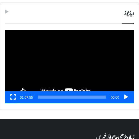
ویڈیوز
ویڈیو
پلیئر
01:07:55
00:00
زیادہ پڑھی جانیوالی خبریں