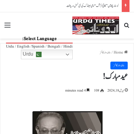
فیفا ورلڈکپ میں میسی کو بم سے اڑانے کی دھمکی، مشکوک شخص کی رونالڈو کے ہوٹل آمد کا انکشاف
nu
Search for
Select Language:
Urdu / English /Spanish / Bengali / Hindi
Home
/
ہفتہ وار کالمز
Urdu
ہفتہ وار کالمز
عید مبارک!
اپریل 18, 2024
108
4 minutes read