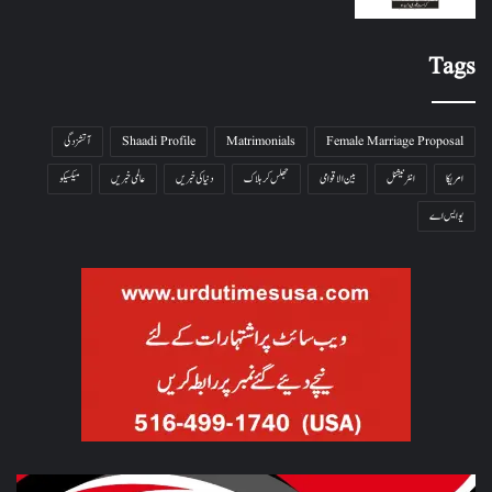
Tags
Female Marriage Proposal
Matrimonials
Shaadi Profile
آتشزدگی
امریکا
انٹرنیشنل
بین الاقوامی
جھلس کر ہلاک
دنیا کی خبریں
عالمی خبریں
میکسیکو
یو ایس اے