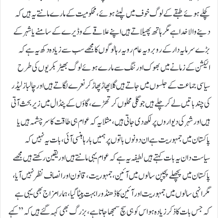
کچلے ہوئے طبقے کے لوگ خوف میں لپٹے ہوئے، محکومیت کے مارے مانتے یہ ہیں کہ
دینے والا خدا ہے مگر ہاتھ پھیلاتے ہیں اپنے علاقے کے وڈیرے کے سامنے یا شہر کے
بڑے سرمایہ دار کے روبرو یہ عام رویہ رہا لوگوں کا مجھے سب سے زیادہ دکھ یہ ہے کہ
الیکشن کے زمانے میں بھوک اور ننگ سے مارے ہوئے لوگ بھیڑ بکریوں کی طرح
سیاسی جماعت کے جلسوں میں جاتے ہیں گلا پھاڑ پھاڑ کر نعرے لگاتے ہیں اور چالباز لیڈر
کی چند باتیں لے کر چلے ہیں جو گلی محلوں کر تھڑے، گاؤں کے پنڈال میں زیر بحث آتی
ہیں اور شہر کی دیواروں پر لکھ دی جاتی ہیں، مثلا یہ کہ عوام ہی طاقت کا سرچشمہ ہیں یا
پاکستان میں جمہوریت ہے ان دونوں باتوں پر ہمیں بارہا ہنسی آئی، بات یہ نہیں کہ
سیاست دان یہ بات کہتے ہیں لطیفہ یہ ہے کہ عوام یہی مانتے ہیں اور یقین رکھتے ہیں مجھے
پاکستان میں پچھلے پچپن سالوں میں آئین ، جمہوریت، قانون اور انصاف نظر نہیں آیا،
مگر انہی سالوں میں جمہوریت اور آئین کا ڈھنڈورا بہت پیٹا گیا، ہمارا مزاج بھی یہی ہے
کہ جس بات کا ذکر زیادہ ہو اس کو ہی سچ سمجھا جاتا ہے، بزرگ بھی کہہ گئے ہیں کہ ’’کہے