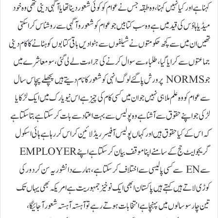
کہنا ہے اور کیا نہیں کہنا، وہ طبقہ جس نے عوام کو کوئی شعور دینا تھا یا آگہی دینی تھی وہ خود
میڈیا ہاؤس کی قید میں ہے وہ سب کتابیں جو عوام کو شعور و آگہی سے روشناس کرا سکتی
تھیں ان میں سے کچھ حکومتوں نے شیلفوں سے ہٹوا دیں باقی کتابوں کو ہٹانے کا کام دینی
جماعتوں سے کرایا گیا، طلباء سے سوال کرنے کی جراءت لے لی گئی ، سو معاشرے میں
جو NORMS پرورش پا گئے لوگ انہی کو شعور کا نام دیتے ہیں پچھلے پچاس سال
سے عوام کو وہ علم ملا ہی نہیں جو ان میں کسی کام کی چیز ہے اس نیویارک میں ایک لڑکا یا
لڑکی جو اپنے حقوق سے آشنا ہے وہ پولیس سے بہت اعتماد سے بات کر سکتا ہے بتا سکتا ہے
کہ اس کے کیا حقوق ہیں اور کہاں پولیس آفیسر ریڈ لائین کراس کر رہا ہے ہائی اسکول
گریجوایٹ حج کے سامنے اپنا موقف بیان کر سکتا ہے اپنے EMPLOYER
سے EN سے کسی پالیسی سے اختلاف کر سکتا ہے، ہمارے دانشور یہ سن کر دور کی
کوڑی لاتے ہیں کہتے ہیں پاکستان ابھی ایک نوخیز جمہوریت ہے امریکہ بھی یہاں تک
تین چار سو سالوں میں پہنچا ہے انتخابات ہوتے رہے تو آہستہ آہستہ شعور آجائیگا،