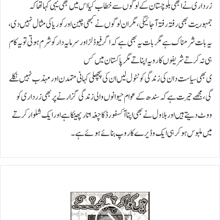
زرداری نے ابھی بلوچستان کے لوگوں سے خطاب کیا اس میں بھی یہی کہا تھا کہ
جمہوریت بھی رفتہ رفتہ آجائیگی ، مگر ان لوگوں نے کبھی چین اور کوریا کی مثال نہیں دی،
یہ بات شرمناک ہے مگر بات یہ بھی ہے کہ اگر فیوڈلز اور سرمایہ دار کو شرم ہوتی تو یہ کام
ہی نہ کرتے شریفوں کا رویہ اپناتے مگر پاکستان میں کس
ی بھی سیاست دان کی زندگی کوٹٹول لیں ان کی پچھلی کہانی متمدن اور مہذب نہیں نکلے
گی، مجھے حیرت ہے کہ سندھ کے عوام حیوانوں والی زندگی گزارنے پر بھی زرداری کو
ووٹ دیتے ہیں اور بلاول نے بھی اپنا آکسفورڈ کا چغہ اتار پھینکا ہے اور ایک شلوار کرتے
میں ملبوس ہو کر ہی ایک وڈیرے کا روپ بنائے ہوئے ہے۔
ج
و
ت
ی