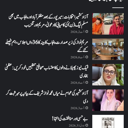
آزاد کشمیر انتخابات: میرپور کے بعد مظفرآباد اور پنجاب میں بھی
مسلم لیگ (ن) کی کامیابی کا دعویٰ، مریم اورنگزیب
اگست 2, 2026
مریم نواز کی زیر صدارت پنجاب کابینہ کا 36واں اجلاس،اہم فیصلے
کئے گئے
اگست 6, 2026
فیک نیوز پھیلانے والوں کا احتساب صحافتی تنظیمیں خود کریں: عظمیٰ
بخاری
اگست 6, 2026
آزاد کشمیر کی عوام نے میاں محمد نواز شریف کے بیانیہ پر مہر ثبت کر
دی
اگست 3, 2026
بے حسی اور منافقت کی انتہا !
جولائی 31, 2026