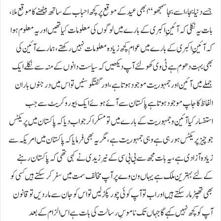
جسے دنیا بجا ، اسے بجا سمجھو‘‘ ابھی عید کے موقع پر کچھ احباب کے ساتھ بیٹھنے کا موقع ملا،
بات یہ نکلی کہ آئینِ اکبری کے بارے میں لوگوں کی معلومات کیا تھیں اور یہ معلوم ہوا
کہ آئینِ اکبری کے بارے میں عوام کچھ زیادہ معلومات نہیں رکھتے، ہمارے آئین کی
بھی بہت دھوم ہے ٹی وی کھولئے آپ دیکھیں کہ سیاست دانوں کے منہ سے نکلے ایک
جملے میں آئین اور جمہوریت موجود ہوتا ہے، اور گفتگو سنیں تو اس میں درجنوں بار ان
الفاظ کا جاپ موجود ہوتا ہے پاکستان سے آئے ہوئے ایک بیوروکریٹ سے جب
استفسار کیا آئین و جمہوریت کے بارے میں تو مسکرا کر جواب دیا کہ پاکستان میں پریکٹس
جو چیز پریکٹس ہو رہی ہے وہی جمہوریت ہے، مگر یہ بھی فرمایا کہ پاکستان میں امریکہ سے
زیادہ آزادی ہے، یہ بات مجھ سے بی بی سی کے نیر زیدی نے کہی تھی کہ پاکستان رہنے
کے لئے بہترین ملک ہے یہاں ون وے پر آپ مخالف سمت میں سفر کر سکتے ہیں کسی کو
بھی تھپڑ مار سکتے ہیں اور اب تو آپ کوئی چور پکڑ لیں تو اس کو جان سے مار دیں تو قانون
آپ کو کچھ نہیں کہے گا جہاں تک ناموسِ رسالت کی بات ہے اس الزام کے بعد