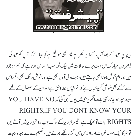
یہ پرچہ عید کے بعد آپ کے زیر نظر ہے پھر بھی موقع ہے کہا جائے کہ آپ کو عید کی
ڈھیروں مبارک ان بہت برے حالات میں ایک لمحہ جب احساس ہوتا ہے کہ ہم موجود
ہیں اور ہم خوش ہونا بھی چاہتے ہیں، بہت دل آویز بھی ہے اور خوش رنگ بھی ، مگر اس
سے آگے بھی خوش کن خیال ہے کہ خوشیاں ہمارا حق ہے اور ان کے حصول کے لئے
سینہ سپر ہو جانا، یہی بات انگریزی میں یوں کہی گئی کہ YOU HAVE NO
RIGHTS,IF YOU DONT KNOW YOUR
RIGHTS بات تو ٹھیک ہے، تیسری دنیا کے لوگ جب روشن دنیا میں آتے ہیں
تو عمر کا ایک حصہ غربت اور افلاس میں گزار چکے ہوتے ہیں، تعلیم سے بے بہرہ، بہت