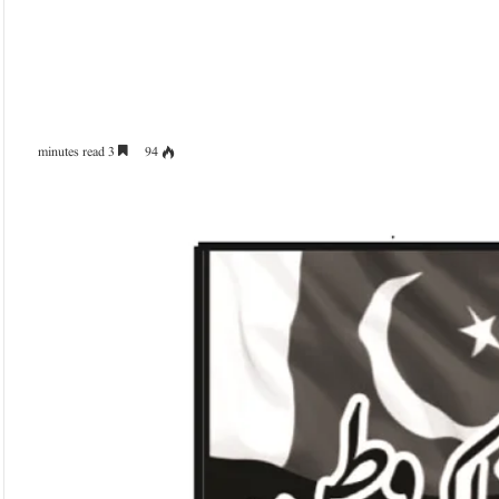
3 minutes read
94