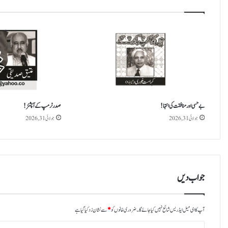
بے حسی اور منافقت کی انتہا !
صدر ٹرمپ کے آپشنز!
جولائی 31, 2026
جولائی 31, 2026
جواب دیں
آپ کا ای میل ایڈریس شائع نہیں کیا جائے گا۔
ضروری خانوں کو
*
سے نشان زد کیا گیا ہے