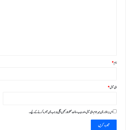
ت
ب
ص
ر
ہ
*
نام
*
ای میل
*
اس براؤزر میں میرا نام، ای میل، اور ویب سائٹ محفوظ رکھیں اگلی بار جب میں تبصرہ کرنے کےلیے۔