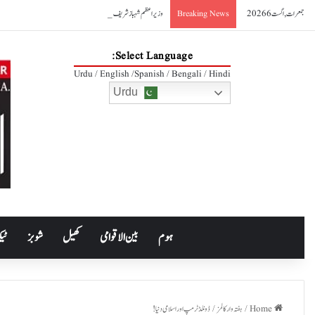
جمعرات, اگست 6 2026
وزیراعظم شہباز شریف سے ایرانی وزیر صنعت کی ملاقات، دوطرفہ تجارت 10 ارب ڈالر تک بڑھانے کے عزم کا اعادہ
Breaking News
Select Language:
Urdu / English /Spanish / Bengali / Hindi
Urdu
ہوم
بین الاقوامی
کھیل
شوبز
ٹیک
Home
/
ہفتہ وار کالمز
/
ڈونلڈ ٹرمپ اور اسلامی دنیا!