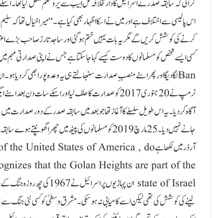
کرائی کہ سابقہ صدر نے اسرائیل کا دارلخلافہ تل ابیب سے یروشلم منتقل کیا تھا ۔ ا
اس پالیسی سے اختلاف ہے اور میں نے اسکا اظہار بھی کیا ہے۔‘‘ میرا خیال تھا کہ س
کرنے کی کوشش کریں گے مگر یہ بات یہیں ختم ہو گئی اور ساجد تارڑ صاحب بڑے اعتم
Banلگا دیگا اور پھر اسنے منصبِ صدارت سنبھالتے ہی یہ وعدہ پورا بھی کر دیاہو
آگاہ کر دیا۔ یہ اس طویل سلسلے کا آغاز تھا جو بعد میں سابقہ صدر کے دور صدارت 
جانے نہیں دیا۔ 25مارچ 2019 کو مسلمانوں کی پیٹھ میں چھرا 
آرڈر میں لکھا ہےted States of America , do
ognizes that the Golan Heights are part of the