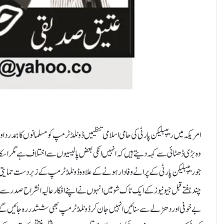
امریکہ میں ریپبلیکن پارٹی کی حامی اسلامی تنظیمیں ڈونلڈ ٹرمپ کو مسلمانوں کا ہمدرد 
وہ بڑی ڈھٹائی سے کہہ دیتے ہیں کہ انہیں انکی بعض پالیسیوں سے اختلاف ہے مگر اس
جو ریپبلیکن پارٹی کے پرانے وفادار ہونے کے علاوہ ڈونلڈ ٹرمپ کے زبردست حمایتی ب
چند ہفتے قبل جیو نیوز کے ایک ٹاک شو میں انہوں نے اپنے افکار عالیہ انشراح صدر
بے خوفی اور دھڑلے سے سنائیں انہیں جان کر ڈونلڈ ٹرمپ بھی ششدر رہ جائیں گے