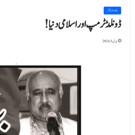
ہفتہ وار کالمز
ڈونلڈ ٹرمپ اور اسلامی دنیا!
اپریل 5, 2024