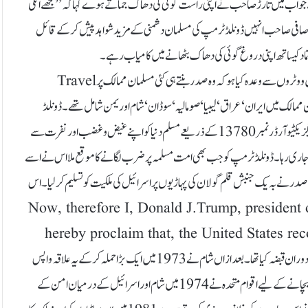
سکے جواب میں تارڑ صاحب نے اپنی راست گوئی کی دھاک جماتے ہوے کہا کہ ’’ مجھے انکی
لیم صافی صاحب انہیں ڈونلڈ ٹرمپ کی مسلمان دشمنی کے مزید شواہد پیش کرکے قائل
اد کیساتھ اپنی دروغ گوئی کی دھاک بٹھانے میں کامیاب رہے۔
کسی ایسے شخص کو مسلمانوں کا دوست کیسے کہا جا سکتا ہے جس نے اپنی صدارتی مہم میں ووٹروں سے وعدہ کیا ہو کہ وہ صدر بنتے ہی کئی مسلمان ممالک پر Travel
۔ ان ممالک میں ایران‘ عراق‘ لیبیا‘ صومالیہ‘ سوڈان‘ شام اور یمن شامل تھے۔ ڈونلڈ
ٹرمپ نے20جنوری 2017کو صدارت کا حلف لیااور اسکے سات دن بعد اسنے ایگزیکٹیو آرڈر نمبر13780 کے ذریعے مسلم دنیا کو اپنے غیض و غضب اور نفرت سے
میں جاری رہا۔ ڈونلڈ ٹرمپ کو جب بھی امت مسلمہ پر ضرب لگانے کا موقع ملا اس نے اسے
گھونپتے ہوے سابقہ صدر نے بہ یک جنبش قلم گولان کی پہاڑیوں پر اسرائیل کی ملکیت کو تسلیم کر لیا۔ اس
Now, therefore I, Donald J.Trump, president of the Uni
hereby proclaim that, the United States rec
state of Israel ان پہاڑیوں پر اسرائیل نے1967کی چھ روزہ جنگ کے دوران قبضہ کیا تھا۔ بعد ازاں شام نے 1973میں ایک بڑا حملہ کر کے یہ علاقہ واپس
لینے کی کوشش کی تھی لیکن اسے کامیابی نہ ہو سکی۔ مشرق وسطیٰ کو کسی نئی جنگ سے بچانے کے لیے اقوام متحدہ نے 1974 میں شام اور اسرائیل کے درمیان امن کے