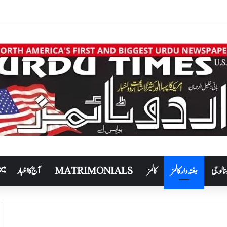
نالوجی
ہفتہ وار کالمز
کالمز
MATRIMONIALS
آج کا اخبار