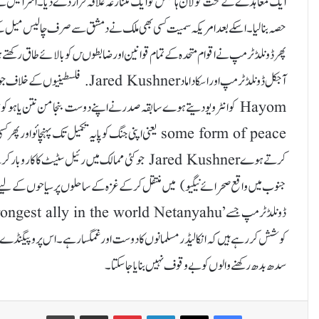
حصہ بنا لیا۔ اسکے بعد امریکہ سمیت کسی بھی ملک نے دمشق سے صرف چالیس میل کے فاص
پھر ڈونلڈ ٹرمپ نے اقوام متحدہ کے تمام قوانین اور ضابطوںں کو بالائے طاق رکھتے ہوے مارچ2019 میں ان پہاڑیوں پر اسرائیل کے حق ملکیت
some form of peace یعنی اپنی جنگ کو پایہ تکمیل تک پ
جنوب میں واقع صحرائے نیگیو) میں منتقل کر کے غزہ کے ساحلوں پر سیاحوں کے لیے
کوشش کر رہے ہیں کہ انکا لیڈر مسلمانوں کا دوست اور غمگسار ہے۔ اس پروپیگنڈے اور 
سدھ بدھ رکھنے والوں کو بے وقوف نہیں بنایا جا سکتا۔
Print
Share via Email
Pinterest
LinkedIn
X
Facebook