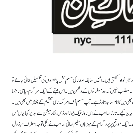
اورخیر خواہ سمجھتی ہیں۔ انہیں سابقہ صدر کی مسلم کش پالیسیوں کی تفصیل بتائی جائے تو
کا یہ مطلب نہیں کہ وہ مسلمانوں کے دشمن ہیں۔ اس طبقے کے ایک سرگرم سیاسی رہنما
ھی ہیں کا نام ساجد تارڑ ہے۔ آپ مسلم آف امریکہ نامی تنظیم کے چیئرمین بھی ہیں۔
 سے بیان کیے۔ تارڑ صاحب نے اس روزفیک نیوز اور ڈس انفارمیشن سے لبریزکہانیاںجس
۔ ایک موقع پر پروگرام کے میزبان سلیم صافی صاحب نے انکی توجہ اسطرف مبذول