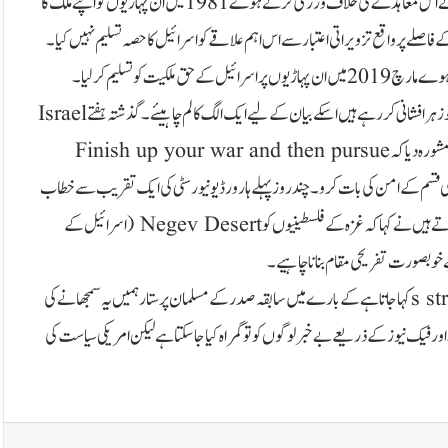
ایک معاہدے کے تحت گولان ہائٹس کو ایک متنازعہ علاقہ قرار دے دیا ۔ اسرائیل نے اس معاہدے کی خلاف ورزی کرتے ہوے 1981 میں ان پہاڑیوں کو اپنے ملک کا
لے پر واقع تزویراتی اعتبار سے اس اہم علاقے کو اسرائیل کا حصہ تسلیم نہیں کیا۔
 کو تسلیم کر لیا۔
آجکل ڈونلڈ ٹرمپ اور اسکا داماد Jared Kushner. فلسطینیوں کے خلاف جو زہر افشانی کر رہے ہیں اسکے بیان کے لیے ایک الگ کالم چاہیئے۔ گذشتہ ہفتے Israel
Hayom کو انٹر ویو دیتے ہوے سابقہ صدر نے اپنے دوست بنجامن نتن یاہو کو مشورہ دیا کہ Finish up your war and then pursue
ہنچائو اور پھر کسی قسم کے امن کی بات کرو۔چند روز پہلے ہارورڈ یونیورسٹی کی ایک تقریب سے خطاب
کرتے ہوے Jared Kushner جو کئی ممالک میں رئیل سٹیٹ کا کاروبار کرتے ہیں نے کہا کہ غزہ کے فلسطینیوں کو Negev Desert (اسرائیل کے
 خوبصورت تفریحی مقام بنانا چاہیے۔
ڈونلڈ ٹرمپ جسے’s strongest ally in the world Netanyahuکہا جاتا ہے کے بارے میں سابقہ صدر کے مسلمان پرستار ہمیں یہ سمجھانے کی
فیک نیوز کے ذریعے بے خبر لوگوں کوتو گمراہ کیا جا سکتا ہے لیکن امریکی سیاست کی