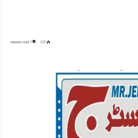
3 minutes read
125