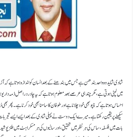
شادی شاید وہ واحد بندھن ہے جس میں بندھنے کے بعد انسان کو اندازہ ہوتا ہے کہ آزا
میں لپٹی ہوتی ہے، مگر چند ہی عرصے بعد معلوم ہوتا ہے کہ یہ چادر دراصل ذمہ داریوں 
احساس ہوتا ہے کہ چپو بھی خود چلانا ہے اور طوفان کا سامنا بھی خود کرنا ہے۔ پھر بھی دُن
سیکھنے پر یقین رکھتا ہے۔میرے ایک دوست نے پہلی شادی کے بعد ایسے ایسے تجربات جمع کیے 
بات میں فلسفہ، ساس کی ہر نظر میں تحقیق، اور سالیوں کی ہر مسکراہٹ میں طنز پوشیدہ ہوت