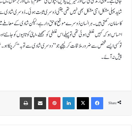
جاتی ہے۔ پہلی زندگی کی تلخ اور شیریں یادیں، بچوں کی معصوم باتیں اور برسوں میں بنن
شاید پہلی مشکل اتنی مشکل بھی نہیں تھی جتنی دُوسری ثابت ہوئی۔ دُوسری شادی سے 
کا سامان رکھتی ہیں۔ہر انسان دُوسرے موقع کا حق دار ہے، لیکن شادی کے معاملے میں دُ
احساس ہو کہ کہیں غلطی ہوئی تھی تو پہلے اس غلطی کو سمجھنے، اپنی کوتاہیوں کو جاننے اور
تو کسی ایسے شخص سے ضرور ملاقات کر لیجیے جو ’’دوسری شادی سے توبہ‘‘ کر چکا ہو۔
پیش نہ آئے۔
Print
Share via Email
Pinterest
LinkedIn
X
Facebook
Share