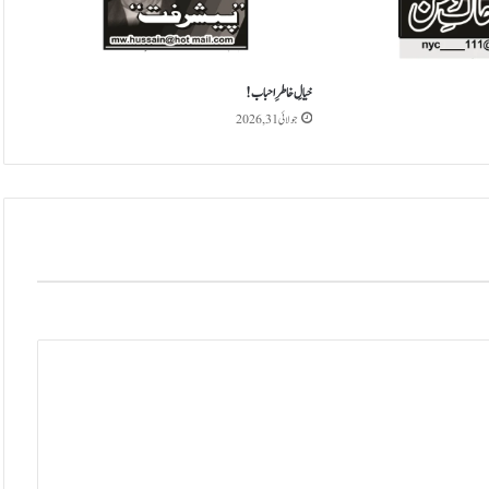
خیالِ خاطرِ احباب!
جولائی 31, 2026