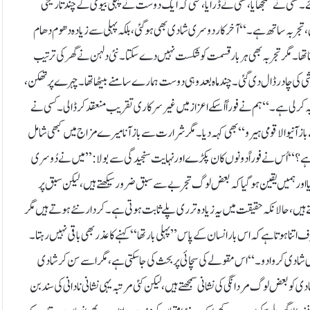
کسی نے سمجھایا، کسی نے ڈرایا، حتیٰ کہ ایک دوست نے پہلی بیوی کے چند تاریخی
، تجربہ ساتھ ہے۔‘‘آخرکار دوسری شادی بھی ہو گئی، بلکہ پہلی سے زیادہ دھوم دھام
مجھتا تھا۔ مگر تجربہ بھی ہر بار قسمت کو شکست نہیں دے سکتا۔ نئی دلہن نے گھر کی ترتیب
ی کی چادر ڈال دی گئی۔ چند ماہ بعد وہی دوست ہمارے سامنے بیٹھا تھا۔ چہرے پر تھکن،
بہ کر لی ہے۔‘‘ہم نے فوراً اُسکے اعزاز میں غیر سرکاری تقریب منعقد کر ڈالی۔ کسی نے
آنیوالا قومی ہیرو‘‘ بھی کہہ دیا۔ مگر شرارت سے باز آنا میرے مزاج میں کبھی شامل
 ہے؟‘‘ اُس نے فوراً دونوں کان پکڑے اور نہایت سنجیدگی سے بولا: ’’میں نے دُوسری
اور ہمیں یقین ہو گیا کہ بعض لوگ تجربے سے سبق ضرور سیکھتے ہیں، لیکن سبق پر
ے ہیں، حالانکہ حقیقت میں یہ زیادہ تر ری پلے ثابت ہوتی ہے۔ کردار نئے ہوتے ہیں مگر
نا ہوتا ہے کہ اس بار انسان کے پاس ’’پہلی بار تھا‘‘ کہنے کا عذر بھی باقی نہیں رہتا۔
ے اُسکی شادی کروا دو۔‘‘ اس مقولے کی سچائی پر بحث کی جا سکتی ہے، مگر اسے سن کر شادی
بعض لوگ مردانگی کی نشانی سمجھتے ہیں، لیکن کئی مرتبہ یہی نشانی نادانی کی سند بن