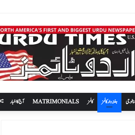
نالوجی
ہفتہ وار کالمز
کالمز
MATRIMONIALS
آج کا اخبار