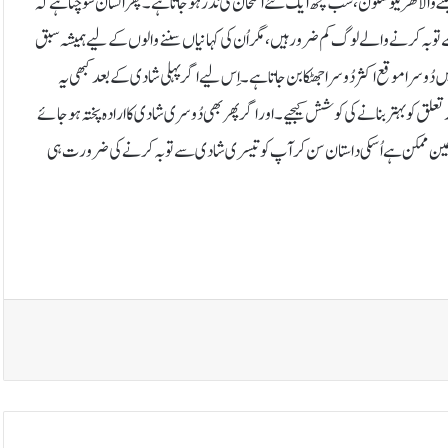
ے والا گھریلو سکون، سب کچھ ایک نئے امتحان کی نذر ہو جاتا ہے۔ پھر انسان سوچتا ہے کہ
توبہ کرنے والے لوگ کم ضرور ہیں، مگر اُن کی کہانیاں سننے والوں کے لیے ہمیشہ سبق
وسرا موقع اکثر دُوسرا جھٹکا بن جاتا ہے۔ اِس لیے اگر پہلی شادی کے بعد کبھی یہ
 تعلق کو بہتر بنانے کی کوشش کیجیے۔ اور اگر پھر بھی دُوسری شادی کا ارادہ پختہ ہو جائے
 عین ممکن ہے اُسکی داستان سن کر آپ کو تیسری شادی سے توبہ کرنے کی ضرورت ہی