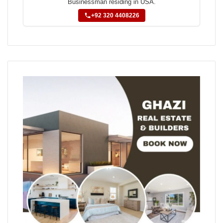
Businessman residing in USA.
+92 320 4408226