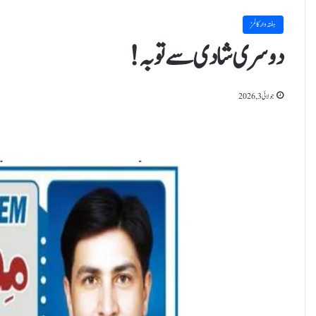
ہفتہ وار کالمز
دوسری شادی سے توبہ!
جولائی 3, 2026