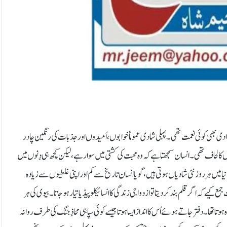
دی بھی کوئی نعمت تھی۔ پہلی شادی عموماً خوابوں، اُمیدوں اور جذبات کی رنگین چادر
کا لحاف تھی۔ انسان سمجھتا ہے کہ وہ محبت کی کشتی میں سوار ہے، لیکن کچھ ہی دِنوں میں
یا میں ہر روز نئی شادیاں ہوتی ہیں، گویا انسان تاریخ سے کم اور اپنی غلطیوں سے زیادہ
کہ اگر قلم بند کر دیتا تو ازدواجی زندگی کا انسائیکلوپیڈیا تیار ہو جاتا۔ بیوی کی ہر
ا تھا۔ دفتر جاتے ہوئے اُس کا انداز ایسا ہوتا جیسے کوئی سپاہی محاذِ جنگ کی طرف روانہ