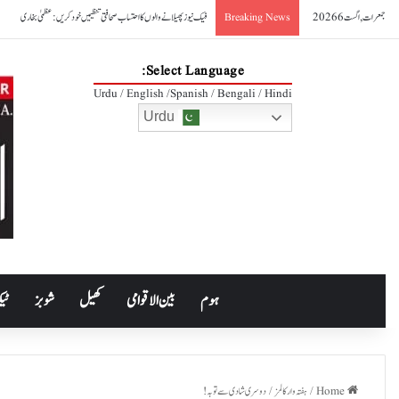
جمعرات, اگست 6 2026
فیک نیوز پھیلانے والوں کا احتساب صحافتی تنظیمیں خود کریں: عظمیٰ بخاری
Breaking News
Select Language:
Urdu / English /Spanish / Bengali / Hindi
Urdu
ہوم
بین الاقوامی
کھیل
شوبز
ٹیک
Home
/
ہفتہ وار کالمز
/
دوسری شادی سے توبہ!