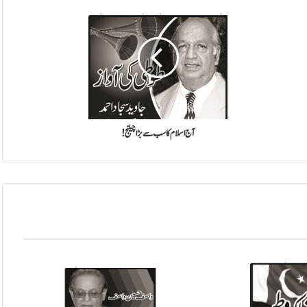
آ
ج
ا
س
ل
ا
م
ک
ا
س
آج اسلام کا سب سے بڑا چیلنج!
ب
س
ے
ب
ڑ
ا
چ
ی
ل
ن
ج
!