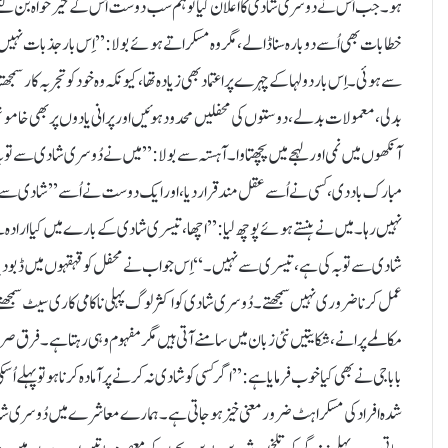
ہو۔ جب اُس نے دوسری شادی کا اعلان کیا تو ہم سب دوست اُس کے خیر خواہ بن گئے۔ 
خطابات بھی اُسے دوبارہ سنا ڈالے، مگر وہ مسکراتے ہوئے بولا: ’’اِس بار جذبات نہیں
سے ہوئی۔ اِس بار دولہا کے چہرے پر اعتماد بھی زیادہ تھا، کیونکہ وہ خود کو تجربہ کار س
بدلی، معمولات بدلے، دوستوں کی محفلیں محدود ہوئیں اور پرانی یادوں پر بھی خاموش
آنکھوں میں نمی اور لہجے میں پچھتاوا۔ آہستہ سے بولا: ’’میں نے دُوسری شادی سے تو
مبارک باد دی، کسی نے اُسے عقل مند قرار دیا، اور ایک دوست نے اُسے ’’شادی سے باز 
نہیں رہا۔ میں نے ہنستے ہوئے پوچھ لیا: ’’اچھا، تیسری شادی کے بارے میں کیا ارادہ
شادی سے توبہ کی ہے، تیسری سے نہیں۔‘‘ اِس جواب نے محفل کو قہقہوں میں ڈبو دیا 
عمل کرنا ضروری نہیں سمجھتے۔دُوسری شادی کو اکثر لوگ پہلی ناکامی کا ری سیٹ سمجھت
مکالمے پرانے، شکایتیں نئی زبان میں سامنے آتی ہیں مگر مفہوم وہی رہتا ہے۔ فرق صرف ات
بابا جی نے بھی کیا خوب فرمایا ہے: ’’اگر کسی کو شادی نہ کرنے پر آمادہ کرنا ہو تو پہل
شدہ افراد کی مسکراہٹ ضرور معنی خیز ہو جاتی ہے۔ہمارے معاشرے میں دُوسری شادی کو 