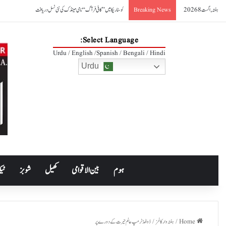
ہفتہ, اگست 8 2026
کوسٹا ریکا میں ’’کافی فرآگ‘‘ نامی مینڈک کی نئی نسل دریافت
Breaking News
Select Language:
Urdu / English /Spanish / Bengali / Hindi
Urdu
ہوم
بین الاقوامی
کھیل
شوبز
ٹیک
Home
/
ہفتہ وار کالمز
/
ڈونلڈ ٹرمپ عالم حیرت کے دورے پر