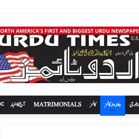
نالوجی
ہفتہ وار کالمز
کالمز
MATRIMONIALS
آج کا اخبار