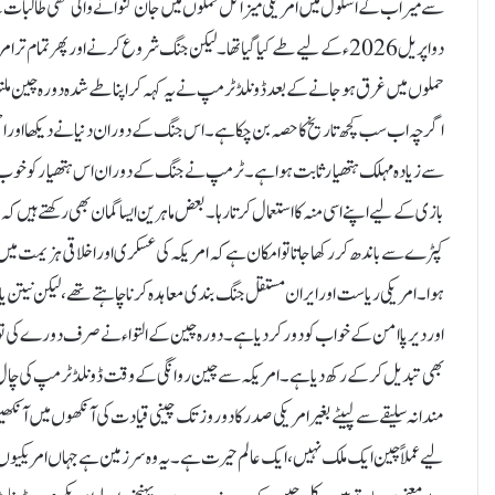
سے میراب کے اسکول میں امریکی میزائل حملوں میں جان گنوانے والی ننھی طالبات کے ل
دو اپریل 2026ء کے لیے طے کیا گیا تھا۔لیکن جنگ شروع کرنے اور پھر تمام ت
حملوں میں غرق ہو جانے کے بعد ڈونلڈ ٹرمپ نے یہ کہہ کر اپنا طے شدہ دورہ چین ملت
اگرچہ اب سب کچھ تاریخ کا حصہ بن چکا ہے۔ اس جنگ کے دوران دنیا نے دیکھا اور اچھی
سے زیادہ مہلک ہتھیار ثابت ہوا ہے۔ٹرمپ نے جنگ کے دوران اس ہتھیار کو خوب استعمال
بازی کے لیے اپنے اسی منہ کا استعمال کرتا رہا۔بعض ماہرین ایسا گمان بھی رکھتے ہیں
کپڑے سے باندھ کر رکھا جاتا تو امکان ہے کہ امریکہ کی عسکری اور اخلاقی ہزیمت می
ہوا۔امریکی ریاست اور ایران مستقل جنگ بندی معاہدہ کرنا چاہتے تھے ،لیکن نیتن 
اور دیرپا امن کے خواب کو دور کردیا ہے۔ دورہ چین کے التواء نے صرف دورے کی تواریخ
بھی تبدیل کر کے رکھ دیا ہے۔ امریکہ سے چین روانگی کے وقت ڈونلڈ ٹرمپ کی چال میں 
مندانہ سلیقے سے لپیٹے بغیر امریکی صدر کا دو روز تک چینی قیادت کی آنکھوں میں ا
لیے عملاً چین ایک ملک نہیں ، ایک عالم حیرت ہے ۔یہ وہ سرزمین ہے جہاں امریکیوں کے