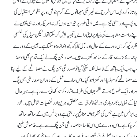
لڈ ٹرمپ کے استقبال کے لیے رنگ برنگے لباس میں ملبوس اسکول کے بچوں کے اچھل
 کی یاد تازہ کر دی۔اس طرح سے غیر ملکی مہمانوں کے گرم جوش اور پرخلوص استقبال کی
ل دلچسپ اور معنی خیز ہے ۔میں ذاتی طور پر حیران ہوں کہ نہ امریکہ اور نہ ہی چین نے
نے راست مشاہدے کی بنیاد پر اپنی رائے یا تجزیہ پیش کر سکتا تھا ۔لیکن میڈیا کی طلسمی
منظر دیکھ کر اس دورے کے حال اور مآل کا کچھ کچھ اندازہ ہو سکتا ہے۔ چین کے دورے
ر قدم جمائے بڑے وقار کے ساتھ کھڑے ہیں۔صدر جن پنگ نے ایک قدم بھی ڈونلڈ
ٹرمپ جب ایک ہاتھ کے فاصلہ تک پہنچ گیا تو صدر شی جن پنگ نے مصافحے کے لیے اپنا
تھ سے مصافحے کو سہلایا ،اور کھڑا ہوگیا۔اس سارے عمل کے دوران صدر شی جن پنگ
کبر اور ایک طلوع ہوتے نظم جہاں کی طرف اشارہ کرتا دکھائی دے رہا ہے۔بہرحال
ا کے نمایاں کاروباری اور ٹیکنالوجی سے متعلق ماہرین اور شخصیات شامل ہیں۔ خود
یسا بزنس مین ہے جس کی نظر ہمیشہ منافع پر رہتی ہے وہ بزنس مین کے ساتھ ساتھ
متعدد بار کر چکا ہے۔اس دورے میں اس کا سامنا صدر شی جن پنگ سے ہے۔خاموش طبع،
 کے درمیان اصل فرق شعور اور فراست کا ہے ۔امریکہ دو ایٹم بم پھوڑ کر اور