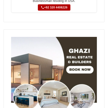
Businessman residing in USA.
+92 320 4408226