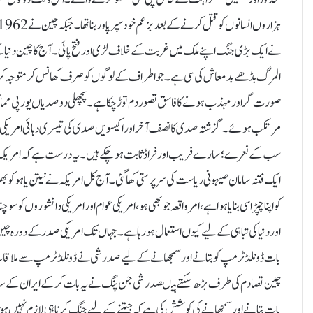
نے ایک بڑی جنگ اپنے ملک میں غربت کے خلاف لڑی اور فتح پائی۔ آج کا چین دنیا 
المرگ بڈھے بدمعاش کی سی ہے۔ جو اطراف کے لوگوں کو صرف کھانس کر متوجہ کر سک
صورت گر اور مہذب ہونے کا فاسق تصور دم توڑ چکا ہے۔پچھلی دو صدیاں یورپی مما
مرتکب ہوئے ۔گزشتہ صدی کا نصف آخر اور اکیسویں صدی کی تیسری دہائی امریکی بد 
سب کے نعرے ؛سارے فریب اور فراڈ ثابت ہو چکے ہیں۔یہ درست ہے کہ امریکہ میں سا
ایک فتنہ سامان صیہونی ریاست کی سرپرستی کھا گئی۔آج کل امریکہ نے نیتن یاہو کو
کو اپنا چپڑاسی بنایا ہوا ہے، امر واقعہ جو بھی ہو،امریکی عوام اور امریکی دانشوروں کو س
اور دنیاکی تباہی کے لیے کیوں استعمال ہو رہا ہے۔جہاں تک امریکی صدر کے دورہ چین کا
بات ڈونلڈ ٹرمپ کو بتانے اور سمجھانے کے لیے صدر شی نے ڈونلڈ ٹرمپ سے ملاقات دوران 
چین تصادم کی طرف بڑھ سکتے ہیںصدر شی جن پنگ نے یہ بات کر کے ایران کے ساتھ نام
بات بتانے اور سمجھانے کی کوشش کی ہے کہ جیتنے کے لیے جنگ کرنا ہی لازم نہیں ہوتا،