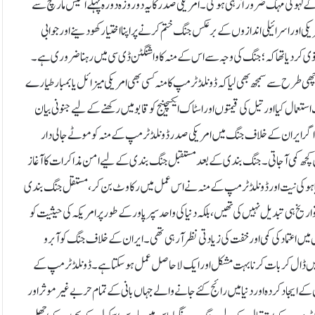
ہو کی مہک ضرور آ رہی ہو گی۔ امریکی صدر کا یہ دو روزہ دورہ پہلے اکتیس مارچ سے
ر امریکی اور اسرائیلی اندازوں کے برعکس جنگ ختم کرنے پر اپنا اختیار کھو دینے اور جوابی
وی کردیا تھا کہ؛ جنگ کی وجہ سے اس کے منہ کا واشنگٹن ڈی سی میں رہنا ضروری ہے۔
 طرح سے سمجھ بھی لیا کہ ڈونلڈ ٹرمپ کا منہ کسی بھی امریکی میزائل یا بمبار طیارے
 کیا اور تیل کی قیمتوں اور اسٹاک ایکسچینج کو قابو میں رکھنے کے لیے جنونی بیان
 کہ اگر ایران کے خلاف جنگ میں امریکی صدر ڈونلڈ ٹرمپ کے منہ کو موٹے جالی دار
ں کچھ کمی آ جاتی۔ جنگ بندی کے بعد مستقبل جنگ بندی کے لیے امن مذاکرات کا آغاز
یاہو کی نیت اور ڈونلڈ ٹرمپ کے منہ نے اس عمل میں رکاوٹ بن کر ، مستقل جنگ بندی
 ہی تبدیل نہیں کی تھیں ،بلکہ دنیا کی واحد سپر پاور کے طور پر امریکہ کی حیثیت کو
اعتماد کی کمی اور خفت کی زیادتی نظر آ رہی تھی۔ ایران کے خلاف جنگ کو آبرو
ٓنکھیں ڈال کر بات کرنا بہت مشکل اور ایک لاحاصل عمل ہو سکتا ہے۔ ڈونلڈ ٹرمپ کے
 ایجاد کردہ اور دنیا میں رائج کئے جانے والے جہاں بانی کے تمام حربے غیر موثر اور