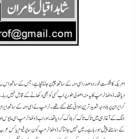
امریکہ کا شکست خوردہ صدر اسی منہ کے ساتھ چین جا پہنچا ہے ، جس کے ساتھ اس نے ایک
دیا تھا۔ڈونلڈ ٹرمپ کا یہ منہ اصولی طور پر اب کسی کو بھی دکھانے کے قابل نہیں رہا
کر ایران پر بلا وجہ شدید ترین ہوائی حملے کئے تھے ۔ ٹرمپ نے اسی منہ کے ساتھ ایرا
جنگ کے آغاز ہی میں تاک تاک کر ہلاک کر دیا تھا۔اور اب ڈونلڈ ٹرمپ اسی مایوس ا
کے سامنے پیش ہو رہا ہے۔میں نہیں جانتا کہ ڈونلڈ ٹرمپ کون سا پرفیوم یا کس عرب ش