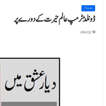
ہفتہ وار کالمز
ڈونلڈ ٹرمپ عالم حیرت کے دورے پر
مئی 22, 2026