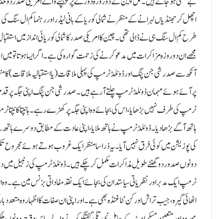
بے معنی ہو جاتے ہیں۔ کل چین کے دو روزہ دورے پر پہنچنے والے امریکی صدر ڈون
اچھل کر جھنڈیاں لہرانے کے منظر نے شمالی کوریا کے بانی لیڈر اور رہنما کم ال سنگ
طرح کم ال سنگ ہی نے ڈالی تھی۔چین کا امریکی صدر کا شمالی کوریائی انداز میں استقبا
مجھے ان دو روزہ مزاکرات میں مدعو کرنے کی زحمت گوارہ کی ہے۔ اگر ایسا ہوتا تو میں اپ
آنکھ سے صدر شی جن پنگ اور ڈونلڈ ٹرمپ کی پہلی ملاقات (یا استقبالیہ ملاقات) کا 
پر آئے ہوئے مہمان ڈونلڈ ٹرمپ چلتے آ رہے ہیں ۔صدر شی جن پنگ اپنی جگہ پ
ٹرمپ کی طرف نہیں بڑھایا، اس کی بجائے وہ اپنی جگہ پر کھڑے رہے ۔ہانپتا کانپتا 
ہاتھ آگے بڑھا دیا ۔ڈونلڈ ٹرمپ نے ہاتھ ملایا، اپنی عادت کے مطابق دوسرے ہا
کی پوزیشن میں کوئی فرق نہیں آیا۔یہ ذرا سا منظر ایک غروب ہوتے ہوئے مجروح ت
دونوں صدور دو گھنٹے طویل مذاکرات مکمل کر چکے ہیں۔ ڈونلڈ ٹرمپ کی زنبیل میں دنی
ٹرمپ ایک مدبر اور نظریاتی سیاستدان کی بجائے ایک نقد مفاداتی بزنس مین ہے۔وہ ا
اٹھائی گیرہ ، جیب تراش اور کن ٹٹا غنڈہ بھی ہے ۔اور اپنی ان صفات کا اظہار وہ 
محدود اور متعین مسکراہٹ کے حامل نپی تلی گفتگو کرنے والے۔اس وقت دونوں ملکوں