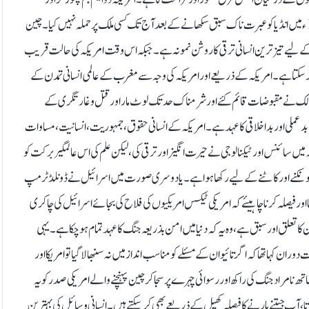
ہزاروں انسانوں کو قتل کرنے کے بعد بزعم خود سپر پاور بنا تھا۔جبکہ چین نے 1962ء میں انڈیا کو عبرت ناک سبق سکھانے کے بعد آج تک کسی ملک پر حملہ نہیں کیا۔چین
کے لیے تیز ترین انسانی ترقی کا روشن نمونہ ہے۔ جبکہ اس وقت امریکہ کی حالت قریب
تا ہے۔ امریکہ کے ذریعے اور امریکہ کی وجہ سے مغرب کے عالمی انسانی تمدن کے
لک نے مقبوضات قائم کئے اور شرمناک حد تک لوٹ مار اور قتل و غارتگری کے
عملی اور بداخلاقی کا عہد ہے ۔ امریکہ کے انسانی حقوق،جمہوریت ،انسانیت،مساوات
ئنس اور ٹیکنالوجی نے حیرت انگیز اور ترقی کی ،لیکن علم کی اس عالمگیر برکت کو
 بھونکنے اور کاٹنے کے لیے رکھا ہوا ہے ۔یا دوسری صورت میں اسرائیل نے ڈونلڈ ٹرمپ
وچنا اور فیصلہ کرنا چاہیئے کہ امریکی ٹیکس امریکیوں کی فلاح کی بجائے اسرائیل کی چاکری
 تعلق اور سبق ہے ،وہ یہ کہ دنیا میں امن بذریعہ جنگ کا عہد تمام ہو چکا ہے۔ یہی
کہا تھا کہ اگر تائیوان کے مسئلے کو مناسب انداز میں نہ سنبھالا گیا تو امریکا اور
راد جنگ کی راکھ اور رسوائی چہرے پر سجا کر چین پہنچنے والے امریکی صدر کو یہ
 آپ جیتنے ہارنے کا فیصلہ کھیل کے ذریعے بھی کر سکتے ہیں ۔انسانی وسائل کی بہترین