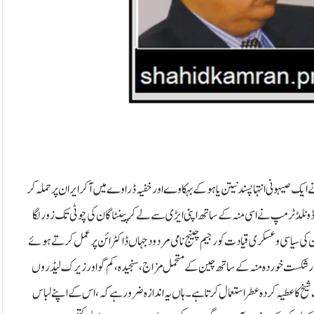
 صیہونی انتہا پسند نیتن یاہو کے بہکاوے اور خفیہ ڈراوے میں آ کر ایران پر حملہ کر
۔ ڈونلڈ ٹرمپ نے اسی منہ کے ساتھ اپنی ایڑی سے لے کر پینٹاگان کی چوٹی تک زور لگا
ن کی سیاسی و عسکری قیادت کو رجیم چینج نامی مردود جہاں ڈاکٹرائن پر عمل کرتے ہوئے
ور شکست خوردہ منہ کے ساتھ چین کے متحمل مزاج ،سنجیدہ ، کم گو اور زیرک لیڈروں
یخ کا عطیہ کردہ عطر استعمال کرتا ہے ۔ہاں یہ اندازہ ضرور ہے کہ،اس کے اپنے لباس