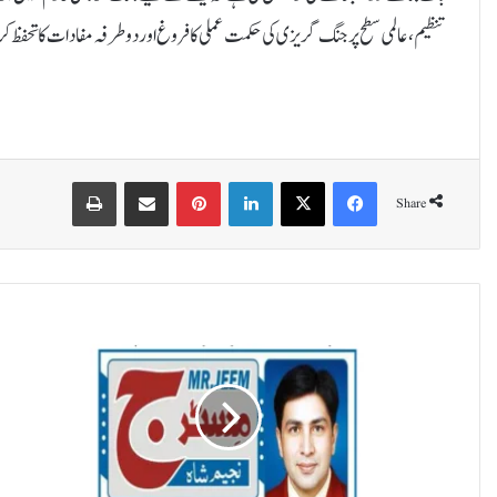
تنظیم ، عالمی سطح پر جنگ گریزی کی حکمت عملی کا فروغ اور دوطرفہ مفادات کا تحفظ ک
Print
Share via Email
Pinterest
LinkedIn
X
Facebook
Share
د
و
غ
ل
ے
پ
ن
ک