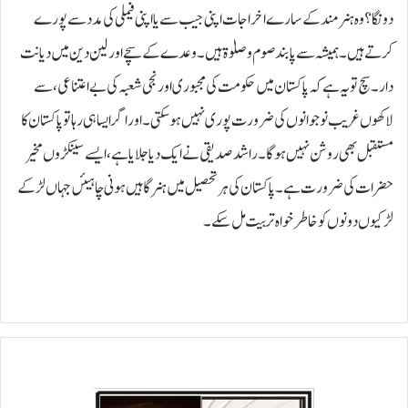
دونگا؟ وہ ہنر مند کے سارے اخراجات اپنی جیب سے یا اپنی فیملی کی مدد سے پورے
کرتے ہیں۔ہمیشہ سے پابند صوم و صلوٰۃ ہیں۔وعدے کے سچے اور لین دین میں دیانت
دار۔ سچ تو یہ ہے کہ پاکستان میں حکومت کی مجبوری اور نجی شعبہ کی بے اعتناعی، سے
لاکھوں غریب نو جوانوں کی ضرورت پوری نہیں ہو سکتی۔ اور اگر ایسا ہی رہا تو پاکستان کا
مستقبل بھی روشن نہیں ہو گا۔ راشد صدیقی نے ایک دیا جلایا ہے ، ایسے سینکڑوں مخیر
حضرات کی ضرورت ہے۔ پاکستان کی ہر تحصیل میں ہنر گاہیں ہونی چاہیئں جہاں لڑکے
لڑکیوں دونوں کو خاطر خواہ تربیت مل سکے۔
ی
و
مِ