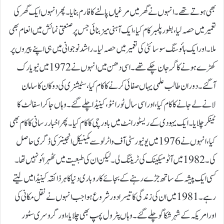
بھی ہوتے تھے۔انہوں نے گھر میں مرغیاں پالنے کا فارم بنایا۔ پھر انہوں ایک گھر کی
تعمیر میں حصہ لیا، بطور پلمبر کام کیا، ایک آہنی میز بنائی جس پر صنعتی نمائش میں انعام بھی
ملا۔ اور ایک ہائوسنگ سوسائٹی کی تعمیر میں حصہ لیا۔ راشد نو جوانی میں ہی اپنے پیروں پر
کھڑے ہونے کا گُر جان چکے تھے۔ اسی دھن میں انہوں نے 1972 میں نیو یارک
آگئے۔ دوران طالب علمی یہاں صفائی کرنے کا کام کیا، سٹیشنری کی دوکان کا سامان
لانے لے جانے کا کام کیا، اوراسی سال ٹورانٹو، کینیڈاچلے گئے۔ وہاں جا کر اسفالٹ کا
ٹینکر چلایا۔ ایک یہودی کے ریسٹورانٹ میں باورچی کا کام کیا۔ پھر اخبا ررسانی کا کام بھی
کیا، انہوں نے 1976 میں یونیورسٹی آف واٹرلو سے مکینیکل انجینئر کی ڈگری حاصل
کی۔ 1982 میں آٹو میکینک کی ٹریننگ لی۔ لیکن ان کی طبعیت میں ٹھہرائو نہیں تھا۔
کسی ایک پیشہ کے ساتھ جڑے رہنے کے بجائے کاروباری دنیا کا ہرذائقہ کینیڈا میں لیتے
رہے۔ 1981 میں ان کی زندگی کا تیسرا دور شروع ہوا جب انہوں نے نقل مکانی کی
اور امریکہ کے شہر شکاگو چلے گئے۔وہاں پٹرول پمپ بھی چلایا، اور گروسری سٹور