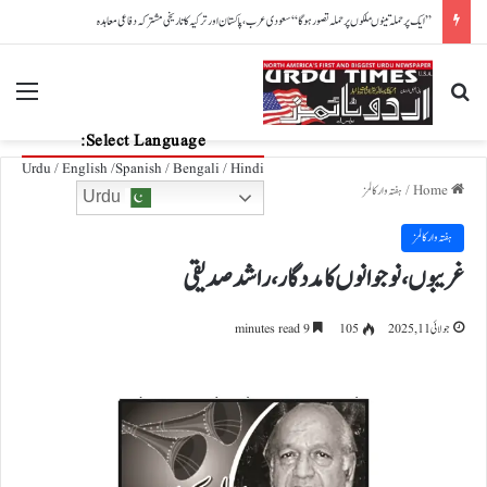
بلی تھیلے سے باہر!
nu
Search for
Select Language:
Urdu / English /Spanish / Bengali / Hindi
Home
/
ہفتہ وار کالمز
Urdu
ہفتہ وار کالمز
غریبوں، نو جوانوں کا مددگار، راشد صدیقی
جولائی 11, 2025
105
9 minutes read