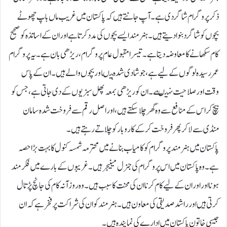
ذکر پروگرام شاگردی ہے۔ آپ جانتے ہیں کہ پاکستان میں غریب ماں باپ چھوٹے
بچوں کو شاگرد بنوا دیتے ہیں۔ہنر مند ایسے بچوں کی مدد کرتا ہے اور ان کے اساتذہ کو صحیح
کام سکھانے کا معاوضہ دیتا ہے۔تیسرا مقبول عام پروگرام، ریڑھی بان ہے۔ یہ پروگرام
عمررسیدہ لوگوں کے لیے ہے، جو شادی شدہ ہیںاور بچوں والے ہیں۔ ان کے پاس
وقت اور صلاحیت نہیںہے۔ ان کو ریڑھی بمعہ پھل سبزیوں کے دی جاتی ہے ، جس کو
بیچ کر اس کے منافع سے وہ گھر چلاسکتے ہیں، اور اصل رقم سے فروخت شدہ سامان
منڈی سے لا کر پھر فروخت کرکے کاروبار کو چلاتے رہتے ہیں۔
پاکستان میں ہنر مند پروگرام کو کامیاب بنانے میں محترمہ شمسہ کنول کا بہت بڑا حصہ
ہے۔وہ پاکستان میں اس پروگرام کی جنرل مینیجر ہیں۔ غریبوں کے بارے میں فکر مند
ہونا اور اور ان کے لیے کام کرنا ان کی محنت کا سبب ہیں۔ وہ روزآنہ کام کی جانچ پڑتال
کرتی ہیں اور راشد صدیقی کی معاون ہیں۔ ہنر مند کو ان کی شراکت پر فخر ہے کہ ان
جیسی خاتون پاکستان میں ادارے کی نمایندہ ہیں۔