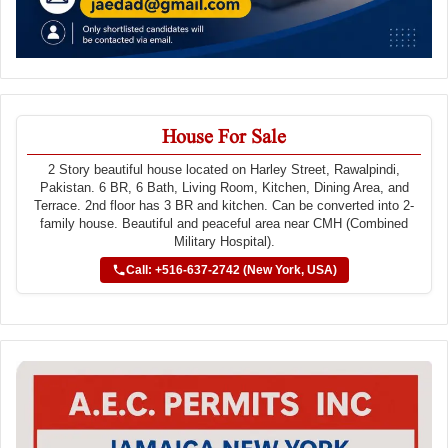
House For Sale
2 Story beautiful house located on Harley Street, Rawalpindi,
Pakistan. 6 BR, 6 Bath, Living Room, Kitchen, Dining Area, and
Terrace. 2nd floor has 3 BR and kitchen. Can be converted into 2-
family house. Beautiful and peaceful area near CMH (Combined
Military Hospital).
Call: +516-637-2742 (New York, USA)