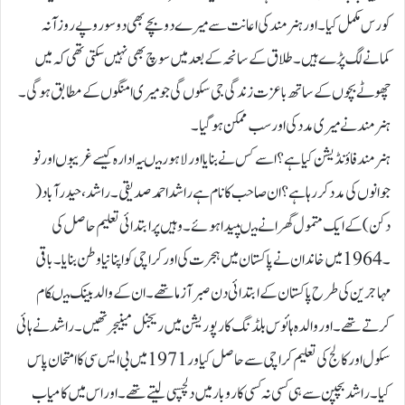
کورس مکمل کیا۔ اور ہنر مند کی اعانت سے میرے دوبچے بھی دو سو روپے روزآنہ
کمانے لگ پڑے ہیں۔ طلاق کے سانحہ کے بعد میں سوچ بھی نہیں سکتی تھی کہ میں
چھوٹے بچوں کے ساتھ باعزت زندگی جی سکوں گی جو میری امنگوں کے مطابق ہو گی۔
ہنر مند نے میری مدد کی اور سب ممکن ہو گیا۔
ہنر مند فاؤنڈیشن کیا ہے؟ اسے کس نے بنایا اورلاہور میںیہ ادارہ کیسے غریبوں اور نو
جوانوں کی مدد کر رہا ہے؟ان صاحب کا نام ہے راشد احمد صدیقی ۔ راشد، حیدرآباد(
دکن )کے ایک متمول گھرانے میںپیدا ہوئے۔ وہیں پر ابتدائی تعلیم حاصل کی
۔ 1964میں خاندان نے پاکستان میں ہجرت کی اور کراچی کو اپنا نیا وطن بنایا۔باقی
مہاجرین کی طرح پاکستان کے ابتدائی دن صبر آزما تھے۔ ان کے والد بینک میںکام
کرتے تھے۔اور والدہ ہائوس بلڈنگ کارپوریشن میں ریجنل مینیجر تھیں ۔ راشد نے ہائی
سکول اور کالج کی تعلیم کراچی سے حاصل کیاور1971 میں بی ایس سی کا امتحان پاس
کیا۔ راشدبچپن سے ہی کسی نہ کسی کاروبار میں دلچسپی لیتے تھے۔اور اس میں کامیاب