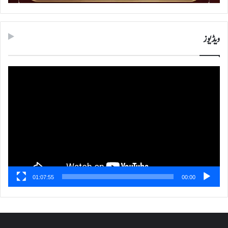
ویڈیوز
ویڈیو
پلیئر
01:07:55
00:00