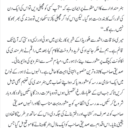
ہنر مند ادارے کا اس مقولے پر ایمان ہے کہ‘‘آپ کسی کو مچھلی دیں تو اس کی ایک دن
کی خوراک کا بندو بست ہو گیا۔ لیکن اس کو اگر مچھلی پکڑنا سکھا دیں تو وہ زندگی بھر بھوکا
نہیں رہے گا۔‘‘
میری ملاقات راشد سے فلوریڈا کے شہربوکا ریٹون میں ہوئی اور ایسی دوستی کہ آج تک
قائم ہے۔ہم نے ملکر جا ئیدادکی خرید و فروخت کا کام کیا، بعد میں راقم نے ہنر مند ی کی
اکائونٹ کیپنگ پر مشورے دیئے، لاہور میں، میڈم شمسہ سے انٹرویو کی وڈیو بنائی۔
صدیقی صاحب کاتازہ ترین منصوبہ انتہائی اہمیت کا حامل ہے۔ انہوں نے لاہور کے نواح
میں ایک اسلامی مدرسہ کو مشورہ دیا کہ وہ اپنے نصاب میں ہنر مندی کی تعلیم بھی شامل
کریں تا کہ جب ان کے طلباء فارغ التحصیل ہوں تو وہ با عزت روزگا پا سکیں یا خود کاروبار
شروع کر سکیں۔ مدرسہ کی انتظامیہ کو یہ مشورہ بہت مناسب لگا اور انہوں صدیقی
صاحب کو نہ صرف ورکشاپ اور دفتر بنانے کی جگہ دی ، اس کے ساتھ ہر طرح کا تعاون
یقینی بنایا۔ اس اقدام سے صدیقی صاحب کو ایک ماڈل ہنر گاہ بنانے کا موقع مل گیا جس