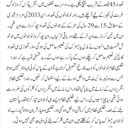
تعداد 45فیصد کے قریب پہنچ چکی ہے۔ دوسرے لفظوں میں ، تقریباً دس کروڑ لوگ
غربت کی لکیر کے نیچے آچکے ہیں۔ اور نو جوانوں کی تعداد، سن 2033 کی مردم شماری
کے مطابق، 15سے 29 سال کی عمر کے کے جوانوں کی تعداد چھ کروڑ سے اوپر تھی۔
ان میں تین کروڑ سے اوپر لڑکے تھے اور باقی لڑکیاں۔ان چھ کروڑ نوجوانوں میں جو خو
ش قسمت ہیں انہوں نے مڈل یا میٹرک کی تعلیم حاصل کی ہو گی، اور تھوڑی سی تعداد
کالج کی تعلیم حاصل کر چکے ہوں گے یا کر رہے ہوں گے۔بد قسمتی تو یہ ہے کہ ہمارا
تعلیمی نظام نوجوانوں کو جب فارغ التحصیل کرتا ہے تو ان کے پاس کوئی ایسا ہنر نہیں ہوتا
جس سے وہ لیبر مارکیٹ میں داخل ہونے کے لیے استعمال کر سکیں۔ ہمارا تعلیمی نظام
انگریزوں کے زمانے میں بنایا گیا تھا اور اس زمانے میں انگریزوں کو کلرکوں کی ضرورت
ہوتی تھی، یا چپڑاسیوں کی۔ اس لیے تعلیمی نظام ایسے ہی نو جوان تیار کرتا تھا۔ پاکستان
بننے کے بعد ، تعلیمی نظام میں کرپشن داخل ہو گئی اور تعلیمی معیار قربان ہوتا گیا۔اب جو
نوجوان میٹرک پاس کر کے نکلتے ہیں، ان میں کلرک بننے کی اہلیت بھی نہیں ہوتی۔