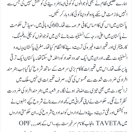
ہمارے تعلیمی نظام نے کبھی نوجوانوں کو کوئی ایسا ہنر دینے کی کوشش نہیں کی جس سے
انہیں ملازمت مل سکے یا وہ خود اپنا کوئی کاروبار کر سکیں۔
پاکستان میں اس کمی کا احساس کافی عرصہ سے تھا۔ 60کی دہائی میں، سویڈش حکومت
نے پاکستان میں اعلیٰ درجہ کے انسٹیٹیوٹ بنائے جن میں نو جوانوں کو بجلی، پلمبنگ،
کارپینٹری اور تعمیرات وغیرہ کی تربیت دینے کا انتظام کیا تھا۔ مغربی پاکستان میںدو
انسٹیٹیوٹ تھے۔اور ان میں ایک محدود تعداد کو داخلہ مل سکتا تھا۔ پاکستان ایک ترقی
پذیر ملک تھا۔ اس میں تعمیرات کا کام بڑی سرعت کے ساتھ شروع کیا گیا جب ہنر مند
افراد کی ضرورت شدت سے محسوس کی گئی۔ صرف تعمیرات ہی نہیں، ملک میں
ٹرانسپورٹ میں بھی تیزی سے اضافہ ہونے لگا۔ ہر شعبہ میں ہنر مند افراد کی ضرورت
نظر آنے لگی۔ حکومت نے اپنی نگرانی میں کچھ ادارے بنانے شروع کیے جنہوں نے
ووکیشنل اورفنی تربیت دینے والے اداروں کو امداد دینا شروع کی۔ ان حکومتی اداروں
میں TAVETA پنجاب کا نام سر فہرست ہے۔اس کے بعد , ,OPF,