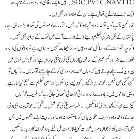
,SDC,PVTC,NAVTTC, ہیں، ایک رفاہی ادارہ ، نور کے نام سے
ایک بڑے پیمانے پر فعال ہے۔ان کے علاوہ اور بھی ہیں۔
قارئین، آپ کو یہ تو اندازہ ہو گیا ہو گا کہ جس رفتار سے نو جوانوں کی تعداد بڑھ رہی ہے،
پاکستان کے کل ہنر کی تعلیم دینے والے ادارے آٹے میں نمک کے برابر بھی نہیں۔
اگرچہ حکومت کے وسائل محدود ہیں اور ترجیحات کہیں اور، اس لیے نوجوانوں کی زیادہ
تعدادبے ہنر اور کم تعلیم کے ساتھ بیکاروں کی فوج بنتی جا رہی ہے اور کئی اس شوق میں
بیرون ملک چلے جاتے ہیں کہ وہاں محنت مزدوری کر کے چار پیسے تو کما لیں۔ لڑکیاں تو
کسی گنتی میں نہیں۔ نوجوان لڑکیوں کو ویسے ہی سکول اور اعلیٰ تعلیم سے منع کیا جاتا ہے۔
دیہی علاقوں میں زیادہ سے زیادہ سلائی کڑھائی سکھائی جاتی ہے کہ غریب لڑکیاں
کپڑے سی کر کچھ روزی کما سکیں۔راشد صدیقی کی کوشش یہ تھی کہ جو تربیت بھی دی
جائے وہ عمدہ ہو، صرف امتحان پاس کرنا مقصد نہ ہو۔اور تربیت ایسے شعبوں میں جن
میں تربیت یافتہ نوجوان مرد یا عورت کو یا ملازمت مل سکے یا وہ خود اپنا کاروبا ر بنا سکیں۔