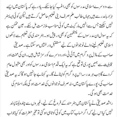
سے ، دوسرے اسلامی مدرسوں کو بھی راغب کیا جا سکے۔یاد رہے کہ پاکستان میں ایسے
ہزار ہا مدرسے ہیں جہاں طالب علم صرف دینی تعلیم حاصل کرتے ہیں لیکن کوئی ایسا ہنر
نہیں سیکھتے جس سے انہیں مارکیٹ میں کوئی مناسب ملازمت مل سکے۔عین ممکن ہے
کہ یہ سوال ان مدرسوں کے منتظمین کو بھی درپیش ہو۔ ہنر مندی کی تعلیم سے لاکھوں
اسلامی تعلیم لینے والے نو جوانوں کے لیے مستقبل درخشاںہو سکتا ہے۔ صدیقی
صاحب کے ماڈل پروگرام میں آئی ٹی، اور دوسرے کورسز شامل ہیں ۔ ان کی محنت اور
قابلیت سے ہمیں پوری توقع ہے کہ یہ ایک قدم اسلامی مدرسوں کو اور بھی مقبول عام
کر دے گا جب ہر مدرسہ اس پروگرام کو اپنا لے گا۔یہ کہنا بے جا نہیں ہو گا کہ یہ صدیقی
صاحب کی، پورے پاکستان میں، نہ صرف نوجوانوں کی خدمت ہو گی بلکہ اسلام کی
خدمت بھی ہو گی۔
راشدصدیقی نے پاکستان میں ہنر مند کے فروغ کے لیے، غیروں سے چندہ لینا پسند
نہیں کیا اس لیے کہ اگر حساب کتاب میں کوئی کوتاہی ہو گئی تومخیر حضرات کو کیا جواب