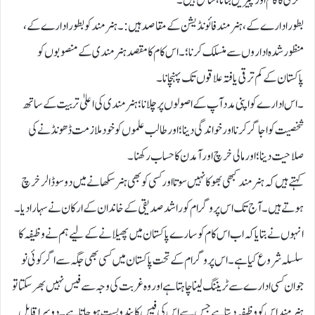
لکڑی کا کام اور چیزیں بنانا، شامل ہیں۔
بطور ادارے کے، ہنر مند فائونڈیشن کے مقاصد ہیں:۔ ہنر مند کو بطور ادارے کے،
منظور شدہ اداروں سے منسلک کرنا؛ ۔ اس کام کا مقصد ہنر مندی کے منصوبوں کو
پاکستان کے کم ترقی یافتہ علاقوں تک پہنچانا۔
۔ اس ادارے کو اپنی مدد آپ کے اصولوں پر چلانا؛ ہنر مندی کی اعلیٰ تربیت کے ساتھ
شخصیت کو اجاگر کرنا اور خواندگی دینا؛ اور طالب علموں کو خود ملازمت ڈھونڈنے کی
صلاحیت دینا؛ اور مالی خرچ اور آمدن کا حساب رکھنا۔
کہتے ہیں کہ ہنر مند کبھی بھوکا نہیں سوتا اور کسی کو بھی ہنرسکھانے میں دو سو ڈالر خرچ
ہوتے ہیں۔آج تک اس پروگرام کو راشد صدیقی کے خاندان کے ارکان نے سہارا دیا۔
انہوں نے بتایا کہ اب اس کام کو سارے پاکستان میں پھیلانے کے لیے ہم نے وظیفہ کا
سلسلہ شروع کیا ہے۔ اس پروگرام کے تحت پاکستان میں کسی بھی جگہ سے اگر کوئی نو
جوان کسی ادارے سے ٹریننگ لینا چاہتا ہے اور وہ غربت کی وجہ سے فیس نہیں بھر سکتا تو
ہنرمند اس کو وظیفہ دیتا ہے جس سے اس کی فیس کا بند و بست ہو جاتا ہے۔دوسرا قابل