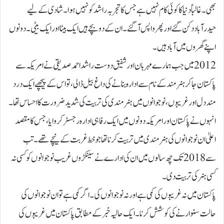
بھی۔غالباً دنیا کا کوئی کام نہیں ہے جس کا تجربہ راشد کو نہیں ہوا۔ شادی کے لیے
حیدرآباد دکن گئے اور پھر واپس آ گئے۔ان کے دو بچے ہیں ایک بیٹا اور ایک بیٹی۔ دونوں
اپنے گھروں میں آباد ہیں۔
2012 میں جب ہمارے مہربان اور شفیق دوست راشد احمد صدیقی نے امریکہ سے
پاکستان جا کر ہنر مند کے نام سے ادارہ بنانے کی داغ بیل ڈالی، تو اس کے پیچھے ایک درد
مند دل اور غریبوں،نو جوانوں میں ہنر مندی کی تربیت کی شدید ضرورت کا احساس تھا۔
انہوں نے پاکستان اور امریکہ دونوں میں ایک رفاہی ادارہ رجسٹر کروایا، جس کا مقصد
اعلیٰ ان نوجوانوں کی ہنر مندی میں تربیت کرنا تھا جو خط غربت کے نیچے تھے۔ تب
سے 2018 تک چھ سالوں میں ان کی ادارے نے سینکڑوں غریب نو جوانوں کو کسی نہ
کسی ہنر کی تربیت دی۔
پاکستان میں نہ غریبوں کی کمی ہے اور نہ نوجوانوں کی۔اگر کمی ہے تو ان نوجو انوں کی
حالت سنوارنے کی کوشش کرنا۔ ایک حالیہ خبر کے مطابق پاکستان میں غریبوں کی