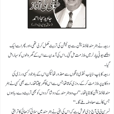
ربیعہ نےہنر مند فاؤنڈیشن سے بیوٹیشن کی تربیت مکمل کر لی تھی، اور پھر اسے ایک
اچھے بیوٹی پارلرمیں ملازمت مل گئی۔ اس کی آمدن سے اس کے گھر والوں کو سہارا مل
گیا۔
ربیعہ کا باپ ،نایاب نقوی ٹانگوں سے معذور تھالیکن اس کے باوجود کسی درزی کی
دوکان پرملازمت کرکے روزی کماتا تھا جس سے اس کاگھر چلتا تھا۔ اسے بھی کسی نے ہنر
مند فاؤنڈیشن کا بتایا تھا۔’’اب وہ ہنر مند کے دو شاگردوں کو بھی تربیت دے رہا ہوں
جس کا اُسے معاوضہ ملے گا۔‘‘
نسرین بی بی آج بڑی خوش ہے کہ اس کی بیٹی نے ہنر مند میں سلائی کڑھائی کا تربیتی