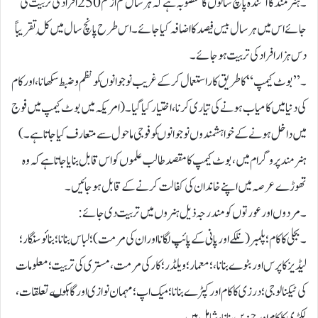
۔ ہنرمند کا آئندہ پانچ سالوں کا منصوبہ ہے کہ ہر سال کم از کم 250افراد کی تربیت کی
جائے اس میں ہر سال بیس فیصد کا اضافہ کیا جائے ۔اس طرح پانچ سال میں کُل تقریباً
دس ہزار افراد کی تربیت ہوجائے۔
۔ ’’بوٹ کیمپ‘‘ کا طریق کار استعمال کر کے غریب نو جوانوںکونظم و ضبط سکھانا، اور کام
کی دنیا میں کامیاب ہونے کی تیاری کرنا ، اختیار کیا گیا ۔ (امریکہ میں بوٹ کیمپ میں فوج
میں داخل ہونے کے خواہشمندوں نو جوانوںکو فوجی ماحول سے متعارف کیا جاتا ہے۔)
ہنرمند پروگرام میں، بوٹ کیمپ کا مقصد طالب علموں کو اس قابل بنایا جاتا ہے کہ وہ
تھوڑے عرصہ میں اپنے خاندان کی کفالت کرنے کے قابل ہو جائیں۔
۔ مردوں اور عورتوں کو مندرجہ ذیل ہنر وں میں تربیت دی جائے:
۔ بجلی کا کام؛ پلمبر (نلکے اور پانی کے پائپ لگانا اوران کی مرمت)؛ لباس بنانا؛ بنائو سنگار ؛
لیڈیز کا پرس اور بٹوے بنانا، ؛ معمار؛ ویلڈر؛ کار کی مرمت، مستری کی تربیت؛ معلومات
کی ٹیکنالوجی؛ درزی کا کام اور کپڑے بنانا؛ میک اپ ؛ مہمان نوازی اور گاہکوںے تعلقات،