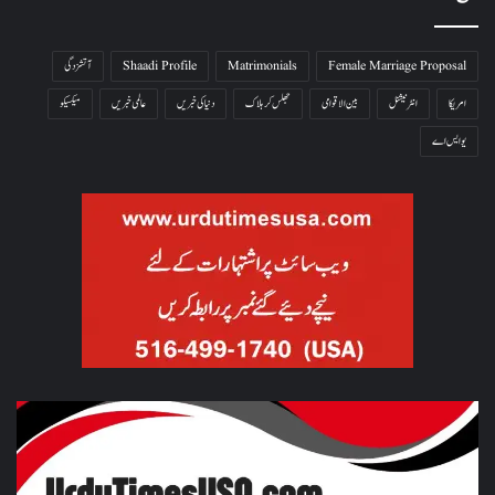
Female Marriage Proposal
Matrimonials
Shaadi Profile
آتشزدگی
امریکا
انٹرنیشنل
بین الاقوامی
جھلس کر ہلاک
دنیا کی خبریں
عالمی خبریں
میکسیکو
یو ایس اے