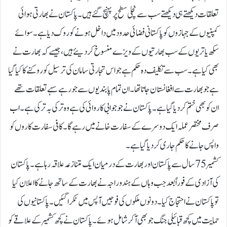
تعلقات دیکھتے ہی دیکھتے سب سے نچلی سطح پر پہنچ گئے ہیں۔پاکستان نے بھارتی ہوائی
کمپنیوں کے جہازوں کو پاکستانی فضائی حدود میں داخل ہونے کو روک دیا ہے۔ سوائے
سکھ یاتریوں کے سب بھارتیوں کے ویزے منسوخ کر دیئے ہیں، جیسے کہ بھارت نے
بھی کیا ہے۔ سب سے تکلیف دہ حکم ہے جو اس تجارتی سامان کی ترسیل کو روکنے کا کیا گیا
ہے جو بھارت سے افغانستان جاتا تھا۔ ان تمام پابندیوں سے جو رہے سہے تعلقات تھے
ان کو بھی ختم کر دیا گیا ہے۔پاکستان نے جو جوابی کاروائی کی ہے وہ ترکی بہ ترکی ہے۔ اب
صرف مختصر عملہ ایک دوسرے کے سفارت خانے میں رہے گا۔ کافی سفارت کاروں کو
واپس جانے کا حکم جاری کر دیا گیا ہے۔
کشمیر 75سال سے پاکستان اور بھارت کے درمیان ایک متنازعہ علاقہ رہا ہے۔ پاکستان
کی آزادی کے فوراً بعد جب وہاں کے ہندو راجہ نے بھارت کے ساتھ جانے کا اعلان کیا
تو پاکستان نے احتجاج کیا۔ دونوں ملکوں کی فوجیں آپس میں ٹکرا گئیں۔ پاکستانیوں کی
حمایت میں کچھ قبائیلی جنگ جو بھی آ کرشامل ہوئے۔ پاکستان نے کچھ کشمیر کے علاقے کو