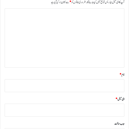
آپ کا ای میل ایڈریس شائع نہیں کیا جائے گا۔
ضروری خانوں کو
*
سے نشان زد کیا گیا ہے
ت
ب
ص
ر
ہ
*
نام
*
ای میل
*
ویب‌ سائٹ