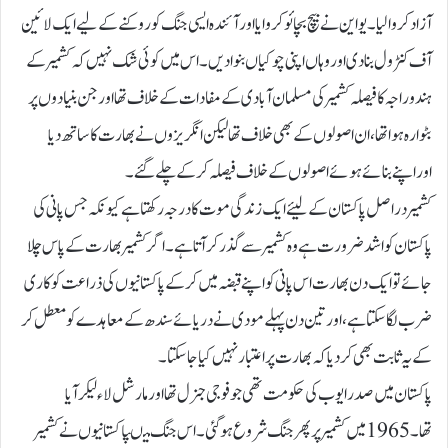
آزاد کروا لیا۔ یو این نے بیچ بچائو کروایا اور آئندہ ایسی جنگ کو روکنے کے لیے ایک لائین
آف کنٹرول بنا دی اور وہاں اپنی چوکیاں بنوا دیں۔اس میں کوئی شک نہیں کہ کشمیر کے
ہندو راجہ کا فیصلہ کشمیر کی مسلمان آبادی کے مفادات کے خلاف تھا اور جن بنیادوں پر
بٹوارہ ہوا تھا، ان اصولوں کے بھی خلاف تھا لیکن انگریزوں نے بھارت کا ساتھ دیا
اوراپنے بنائے ہوئے اصولوں کے خلاف فیصلہ کر کے چلے گئے۔
کشمیر در اصل پاکستان کے لیئے ایک زندگی موت کا درجہ رکھتا ہے کیونکہ جس پانی کی
پاکستان کو اشد ضرورت ہے وہ کشمیر سے گذر کر آتا ہے۔ اگر کشمیر بھارت کے پاس چلا
جائے تو ایک دن بھارت اس پانی کو اپنے قبضہ میں کر کے پاکستانیوں کی ذراعت کو کاری
ضرب لگا سکتا ہے، اور تین دن پہلے مودی نے دریائے سندھ کے معاہدے کو معطل کر
کے یہ ثابت بھی کر دیا کہ بھارت پر اعتبار نہیں کیا جا سکتا۔
پاکستان میں صدر ایوب کی حکومت تھی جو فوجی جنرل تھا اور مارشل لاء لیکر آیا
تھا۔ 1965میں کشمیر پر پھر جنگ شروع ہو گئی۔اس جنگ میںپاکستانیوں نے کشمیر