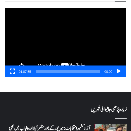
ویڈیو
پلیئر
01:07:55
00:00
زیادہ پڑھی جانیوالی خبریں
آزاد کشمیر انتخابات: میرپور کے بعد مظفرآباد اور پنجاب میں بھی