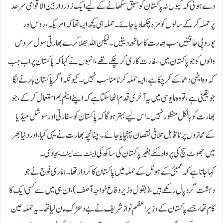
دے ہوئی کہ کیوں نہ پاکستان کو سبق سکھانے کے لیے ایک زور دار بین الاقوامی سرحد
پر حملہ کر کے سالوں کو مزہ چکھا دیا جائے۔ حملہ ہی کچھ ایسا تھا کہ امریکہ، روس اور
یوروپی طاقتیں سب بھارت کا ساتھ دیتیں۔ لیکن اللہ بھلا کرے بھارتی سول سروس
والوں کو جو پاکستان میں سفارت کاری کر چکے تھے، انہوں نے کہا کہ پاکستان پر اب جب
کہ وہ ایٹمی دھماکے کر چکا ہے ، ایساحملہ کرنامناسب نہیں۔ کیونکہ اگر پاکستان ہارنے لگا
جو یقینی ہے، تو وہ مایوسی میں یہ آخری قدم اٹھا سکتا ہے کہ اپنے ایٹم بم استعمال کرکے، جو
بھارت کو بالکل منظور نہیں۔ اس لیے بہتر ہو گا کہ پاکستان کو سفارتی اور سوشل میڈیا
کے محازوں پر نا قابل تلافی نقصان پہنچایا جائے۔ چنانچہ بھارت نے یہی کیا، اور دنیا بھر
میں جھوٹ سچ کی پرواہ کئے بغیرپاکستان کی ساکھ کی اینٹ سے اینٹ بجا دی۔
کہا جاتا ہے کہ ممبئی کے ہوٹل کے حملہ میں پاکستان کا کردار تھا۔ ہماری فوج نے جو
دہشت گرد پال رکھے ہیں، (بقول وزیر دفاع خواجہ آصف) ، ان ہی میں سے کسی ایک کا
کام تھا، جسے پاکستان کے وزیر اعظم نواز شریف نے بے دھڑ ک مان لیا تھا۔یہ حملہ عین