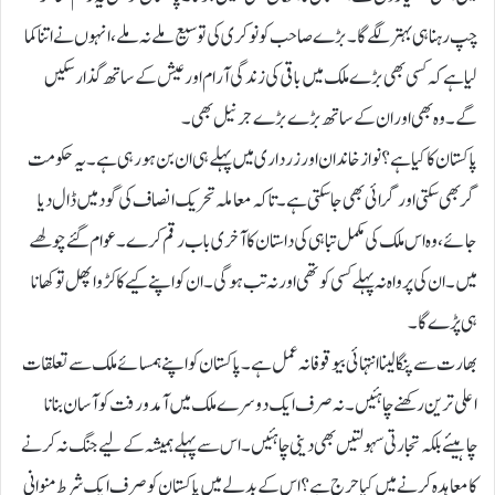
چپ رہنا ہی بہتر لگے گا۔ بڑے صاحب کو نوکری کی توسیع ملے نہ ملے، انہوں نے اتنا کما
لیا ہے کہ کسی بھی بڑے ملک میں باقی کی زندگی آرام اور عیش کے ساتھ گذار سکیں
گے۔وہ بھی اور ان کے ساتھ بڑے بڑے جرنیل بھی۔
پاکستان کا کیا ہے؟ نواز خاندان اور زرداری میں پہلے ہی ان بن ہو رہی ہے۔ یہ حکومت
گر بھی سکتی اور گرائی بھی جا سکتی ہے۔تا کہ معاملہ تحریک انصاف کی گود میں ڈال دیا
جائے، وہ اس ملک کی مکمل تباہی کی داستان کا آخری باب رقم کرے۔ عوام گئے چولھے
میں۔ ان کی پرواہ نہ پہلے کسی کو تھی اور نہ تب ہو گی۔ان کو اپنے کیے کا کڑوا پھل تو کھانا
ہی پڑے گا۔
بھارت سے پنگا لینا انتہائی بیوقوفانہ عمل ہے۔ پاکستان کو اپنے ہمسائے ملک سے تعلقات
اعلی ترین رکھنے چاہئیں۔ نہ صرف ایک دوسرے ملک میں آمد و رفت کو آسان بنانا
چاہیئے بلکہ تجارتی سہولتیں بھی دینی چاہئیں۔اس سے پہلے ہمیشہ کے لیے جنگ نہ کرنے
کا معاہدہ کرنے میں کیا حرج ہے؟اس کے بدلے میں پاکستان کو صرف ایک شرط منوانی