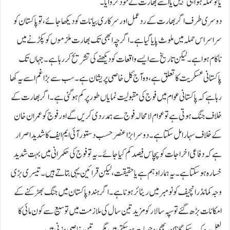
یا تو حملہ ہوا ہی نہیں یا اسے بھارت نے خود کروایا۔
دوسری طرف اگر بھارت کے رد عمل اور سرکاری بیا نات کو دیکھا جائے، تو پاکستان کو
سرا سر اس حملہ میں ملوث پایا گیا ہے۔ اگر چہ ابھی تک بھارت ملزموں کو پکڑنے میں
ناکام ہوا ہے۔لیکن تاریخ سے ایسے واقعات کو دیکھنے کی تشریح کر رہا ہے۔جہاں تک
پاکستانی عسکریت کا تعلق ہے، وہ آج کل خاصی پریشان ہے۔ سب سے بڑا غم اسے یہ کھا
رہا ہے کہ پاکستانی عوام میں فوج کی مقبولیت نمایاں طور پر کم ہو گئی ہے۔ اگر بھارت کے
خلاف جنگ ہوتی ہے تو عوام لا محالہ فوج سے ہمدردی کریں گے اور فوج کو عمران خان
کے خلاف سہارا مل سکتا ہے۔دوسرا بڑا عنصر حسب دستور آئی ایم ایف کا شدید اصرار
ہے کہ دفاعی اخراجات کو پچاس فیصد کم کیاجائے۔یہ تو فوج کی حکمرانی میں بہت شدید
خسارہ ہو سکتا ہے۔ یہ ہمارا وہم ہے یا حقیقت، لیکن قرائین یہی بتاتے ہیں۔تیسری بڑی
وجہ کمانڈر انچیف کو نومبر میں ریٹائر ہونا ہے۔ اگر ہند و پاکستان میں جنگ بھڑکنے کے
امکانات بڑھ گئے تو سپہ سالار کو مزید تین سال کی ملازمت میں توسیع سے کون مائی کا