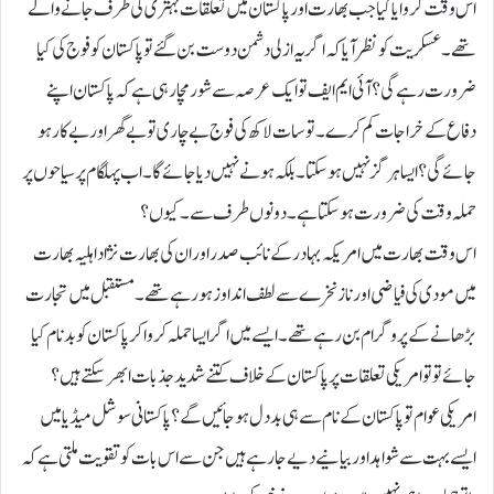
اس وقت کروایا گیا جب بھارت اور پاکستان میں تعلقات بہتری کی طرف جانے والے
تھے۔ عسکریت کو نظر آیا کہ اگر یہ ازلی دشمن دوست بن گئے تو پاکستان کو فوج کی کیا
ضرورت رہے گی؟ آئی ایم ایف تو ایک عرصہ سے شور مچا رہی ہے کہ پاکستان اپنے
دفاع کے خراجات کم کرے۔تو سات لاکھ کی فوج بے چاری تو بے گھر اور بے کار ہو
جائے گی؟ ایسا ہر گز نہیں ہو سکتا۔ بلکہ ہونے نہیں دیا جائے گا۔اب پہلگام پر سیاحوں پر
حملہ وقت کی ضرورت ہو سکتا ہے۔ دونوں طرف سے۔کیوں؟
اس وقت بھارت میں امریکہ بہادر کے نائب صدر اور ان کی بھارت نژاد اہلیہ بھارت
میں مودی کی فیاضی اور ناز نخرے سے لطف انداوز ہو رہے تھے۔ مستقبل میں تجارت
بڑھانے کے پروگرام بن رہے تھے۔ ایسے میں اگر ایسا حملہ کروا کر پاکستان کو بد نام کیا
جائے تو تو امریکی تعلقات پر پاکستان کے خلاف کتنے شدید جذبات ابھر سکتے ہیں؟
امریکی عوام تو پاکستان کے نام سے ہی بددل ہو جائیں گے؟ پاکستانی سوشل میڈیا میں
ایسے بہت سے شواہد اور بیانیے دیے جا رہے ہیں جن سے اس بات کو تقویت ملتی ہے کہ