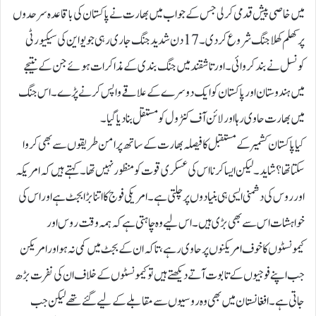
میں خاصی پیش قدمی کر لی جس کے جواب میں بھارت نے پاکستان کی باقاعدہ سرحدوں
پر کھلم کھلا جنگ شروع کر دی۔17 دن شدید جنگ جاری رہی جو یو این کی سیکیورٹی
کونسل نے بند کروائی۔ اور تاشقند میں جنگ بندی کے مذاکرات ہوئے جن کے نتیجے
میں ہندوستان اور پاکستان کو ایک دوسرے کے علاقے واپس کرنے پڑے۔ اس جنگ
میں بھارت حاوی رہا اور لائن آف کنٹرول کو مستقل بنا دیا گیا۔
کیا پاکستان کشمیر کے مستقبل کا فیصلہ بھارت کے ساتھ پر امن طریقوں سے بھی کروا
سکتا تھا؟ شاید۔ لیکن ایسا کرنا اس کی عسکری قوت کو منظور نہیں تھا۔کہتے ہیں کہ امریکہ
اور روس کی دشمنی ایسی ہی بنیادوں پر چلتی ہے۔ امریکی فوج کا اتنا بڑا بجٹ ہے اور اس کی
خواہشات اس سے بھی بڑی ہیں۔ اس لیے وہ چاہتی ہے کہ ہمہ وقت روس اور
کیمونسٹوں کا خوف امریکنوں پر حاوی رہے، تا کہ ان کے بجٹ میں کمی نہ ہو اور امریکن
جب اپنے فوجیوں کے تابوت آتے دیکھتے ہیں تو کیمونسٹوں کے خلاف ان کی نفرت بڑھ
جاتی ہے۔ افغانستان میں بھی وہ روسیوں سے مقابلے کے لیے گئے تھے لیکن جب