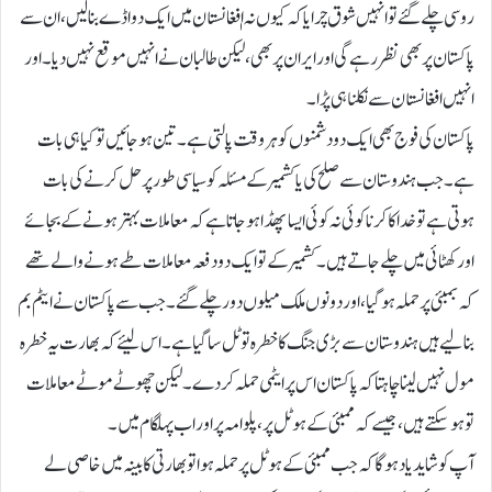
روسی چلے گئے تو انہیں شوق چر ایا کہ کیوں نہ اٖفغانستان میں ایک دو اڈے بنا لیں، ان سے
پاکستان پر بھی نظر رہے گی اور ایران پر بھی، لیکن طالبان نے انہیں موقع نہیں دیا۔اور
انہیں افغانستان سے نکلنا ہی پڑا۔
پاکستان کی فوج بھی ایک دو دشمنوں کو ہر وقت پالتی ہے۔ تین ہو جائیں تو کیا ہی بات
ہے۔ جب ہندوستان سے صلح کی یا کشمیر کے مسئلہ کو سیاسی طور پر حل کرنے کی بات
ہوتی ہے تو خدا کا کرنا کوئی نہ کوئی ایسا پھڈا ہو جاتا ہے کہ معاملات بہتر ہونے کے بجائے
اور کھٹائی میں چلے جاتے ہیں۔ کشمیر کے تو ایک دو دفعہ معاملات طے ہونے والے تھے
کہ بمبئی پر حملہ ہو گیا، اور دونوں ملک میلوں دور چلے گئے۔جب سے پاکستان نے ایٹم بم
بنا لیے ہیں ہندوستان سے بڑی جنگ کا خطرہ تو ٹل سا گیا ہے۔ اس لیئے کہ بھارت یہ خطرہ
مول نہیں لینا چاہتا کہ پاکستان اس پر ایٹمی حملہ کر دے۔ لیکن چھوٹے موٹے معاملات
تو ہو سکتے ہیں، جیسے کہ ممبئی کے ہوٹل پر، پلوامہ پر اور اب پہلگام میں۔
آپ کو شاید یاد ہو گا کہ جب ممبئی کے ہوٹل پر حملہ ہوا تو بھارتی کابینہ میں خاصی لے