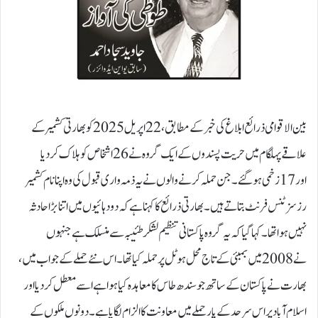
بین الاقوامی ذرائع ابلاغ کی خبر کے مطابق، 22اپریل 2025 کو بھارتی کشمیر کے
علاقے پہلگام میں حریت پسندوں کے ایک گروہ نے 26 اشخاص کو ہلاک کر دیا
اور 17زخمی ہو گئے۔ جن حملہ کرنے والوں نے یہ ذمہ واری قبول کی وہ اپنا نام کشمیر
رزسزٹنس فرنٹ بتاتے ہیں۔ بھارتی ذرائع کا کہنا ہے کہ دو دہائیوں میں اتنا بڑا حادثہ
نہیں ہوا تھا۔کہا گیا کہ یہ گروہ پاکستانی تنظیم لشکر طئیبہ سے منسلک ہے جنہوں
نے 2008میں بمبئی کے تاج محل ہوٹل پر حملہ کیا تھا۔اس نئے حملے کے جواب میں،
بھارت نے پاکستان کے ساتھ جو سندھ طاس کا معاہدہ کیا ہوا ہے اسے معطل کر دیا اور
اسلا م آباد پر اس سرحد کے پار حملے میں معاونت کا الزام لگایا ہے۔دونوں ملکوں کے