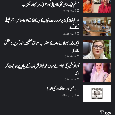
مسلم لیگ (ن) کی کامیابی کا دعویٰ، مریم اورنگزیب
اگست 2, 2026
مریم نواز کی زیر صدارت پنجاب کابینہ کا 36واں اجلاس،اہم فیصلے
کئے گئے
اگست 6, 2026
فیک نیوز پھیلانے والوں کا احتساب صحافتی تنظیمیں خود کریں: عظمیٰ
بخاری
اگست 6, 2026
آزاد کشمیر کی عوام نے میاں محمد نواز شریف کے بیانیہ پر مہر ثبت کر
دی
اگست 3, 2026
بے حسی اور منافقت کی انتہا !
جولائی 31, 2026
Tags