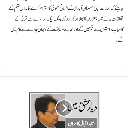
چاہیئے کہ بھارت اپنی مسلمان آبادی کے انسانی حقوق کا احترام کرے گا۔اس قسم کے
تعلقات بنانے میں بہتروں کا بھلا ہو گا۔ دونوں ملک ایک دوسرے سے ترقی کے
کامیاب راستوں سے سیکھیں گے اور بجائے مسابقت کے، بھائی چارے سے کام لیں
گے۔
ج
ن
گ
س
ے
گ
ر
ی