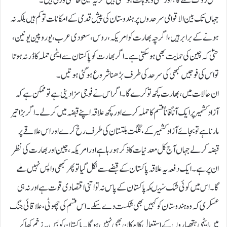
لعل روک سکے گا؟ اور بھی وجوہات ہو سکتی ہیں مگر یہ تین خاصی وزنی ہیں۔
جہاں تک بین الاقوامی سرحدوں پر ہندوستان کی پیش قدمی کے امکانات تو کم ہیں بلکہ نہ
ہونے کے برابر ہیں، اگرچہ بھارت کو امریکہ، روس، سعودی عرب، یوروپین یونین ،
حتیٰ کہ چین کی حمایت بھی ہو سکتی ہے۔اگر بھارت کو پاکستان سے ایٹمی حملہ کا ڈر نہ ہوتا
تو اس کی فوجیں کبھی کی سرحد کی طرف بڑھنا شروع ہو گئی ہوتیں۔
ان حالات میں ، بھارت کچھ تو کرے گا۔ اگر اس نے فوجی سزا دینی ہے تو ممکن ہے کہ
آزاد کشمیر پر ایک آناً فاناً قسم کا حملہ کرے اور کچھ علاقہ اپنے قبضہ میں کر لے۔ اگر بڑا تیر
مارنا ہے تو بجائے آزاد کشمیر کے، گلگت بلتستان کی طرف رخ کرے اور اس علاقے پر
قبضہ کر لے جہاں آج کل معدنیات کا ذکر ہو رہا ہے اور امریکہ، چین اور بھارت کی نظر
ان پر ہے۔ایک دفعہ یہ علاقہ پاکستان کے قبضے سے نکل گیا تو پھر کبھی واپس نہیں ملے
گا۔اس میں کوئی شک نہیںکہ پاکستان کے پاس نہ تو اتنی اقتصادی قوت ہے اور نہ ہی
عسکری کہ وہ ہندوستان کو کہیں بھی شکست دے سکے۔ اس قسم کی چھوٹی ، علاقائی جنگ
میں ایٹمی ہتھیاروں کے استعمال کا امکان بھی نہیں ہو گا۔ پاکستان کو بس یہ زخم کھا کر