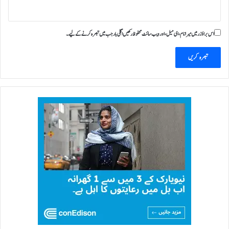
اس براؤزر میں میرا نام، ای میل، اور ویب سائٹ محفوظ رکھیں اگلی بار جب میں تبصرہ کرنے کےلیے۔