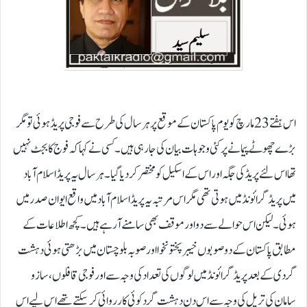
اس ہفتے 23مارچ کو یوم پاکستان کے موقع پر ہر سال کی طرح سے فوجی پریڈ ہوئی تو مگر
بڑے چھوٹے پیمانے پر کئی وجوہات بیان کی جارہی ہیں۔ کسی نے کہا کہ فوج کا بجٹ نہیں
تھا اس لئے پریڈ کی جگہ اور اس کے اسکیل کو مختصر کر دیا گیا۔ ہر سال یہ پریڈ اسلام آباد
میں پریڈ گرائونڈ میں ہوتی تھی مگر اس مرتبہ یہ پریڈ اسلام آباد میں واقع ایوان صدر میں
ہوئی۔ لیکن اس حوالے سے دو اور موقف بھی سامنے آرہے ہیں ۔ کچھ اطلاعات کے
مطابق پاکستان کے دو صوبوں خیبرپختونخوا اور صوبہ بلوچستان میں بڑھتی ہوئی دہشت
گردی کے بعد پریڈ گرائونڈ میں لوگوں کی تعداد کی وجہ سے اور فوجی قافلوں، سازو
سامان کی تریل کی وجہ سے اس دن دہشت گرد کوئی کارروائی کر سکتے تھے اس لیے اس