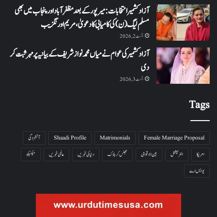
آزاد کشمیر انتخابات: میرپور کے بعد مظفرآباد اور پنجاب میں بھی
مسلم لیگ (ن) کی کامیابی کا دعویٰ، مریم اورنگزیب
اگست 2, 2026
آزاد کشمیر کی عوام نے میاں محمد نواز شریف کے بیانیہ پر مہر ثبت کر
دی
اگست 3, 2026
Tags
Female Marriage Proposal
Matrimonials
Shaadi Profile
آتشزدگی
امریکا
انٹرنیشنل
بین الاقوامی
جھلس کر ہلاک
دنیا کی خبریں
عالمی خبریں
میکسیکو
یو ایس اے