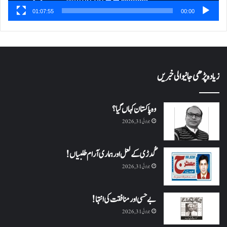
01:07:55
00:00
زیادہ پڑھی جانیوالی خبریں
وہ پاکستان کہاں گیا؟
جولائی 31, 2026
گُدڑی کے لعل اور ہماری آرام طلبیاں!
جولائی 31, 2026
بے حسی اور منافقت کی انتہا !
جولائی 31, 2026