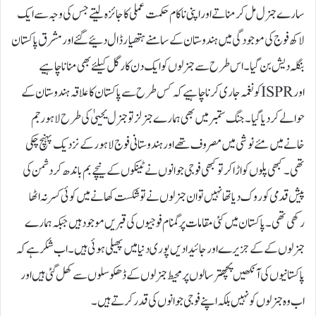
سارے جنرل مل کر مناتے اور اپنی ناکام حکمت عملی کا جائزہ لیتے جس کی وجہ سے ایک
لاکھ فوج کی موجودگی میں ہندوستان کے سامنے ہتھیار ڈال دئیے گئے اور مشرق پاکستان
بنگلہ دیش بن گیا۔ اس طرح سے جنرلوں کو ایک دن کارگل کیلئے بھی منانا چاہیے
اور ISPRکو نغمہ جاری کرنا چاہیے کہ کس طرح سے پاکستان کا علاقہ ہندوستان کے
حوالے کر دیا گیا۔ جنگ ستمبر میں بھی ہمارے جنرلز تو جنرل یحییٰ کی طرح لاہور جم
خانے میں مئے نوشی میں مصروف تھے اور ہندوستانی فوج لاہور کے نزدیک پہنچ چکی
تھی۔ کبھی پلوں کو اڑا کر تو کبھی فوجی جوانوں نے ٹینکوں کے نیچے بم باندھ کر دشمن کی
پیش قدمی کو روک دیا تھا نہیں تو ان جنرلوں نے تو شکست کھانے میں کوئی کسر نہ اٹھا
رکھی تھی۔ پاکستان میں کئی مقامات پر گمنام فوجیوں کی قبریں موجود ہیں جبکہ ہمارے
جنرلوں کے کے جزیرے اور جائیدادیں پوری دنیا میں پھیلی ہوئی ہیں۔ اب شکر ہے کہ
پاکستانیوں کی آنکھیں پچھتر سالوں پر محیط جنرلوں کے ڈھکوسلوں سے کھل گئی ہیں اور
اب وہ جنرلوں کو نہیں بلکہ اپنے فوجی جوانوں کی قدر کرتے ہیں۔