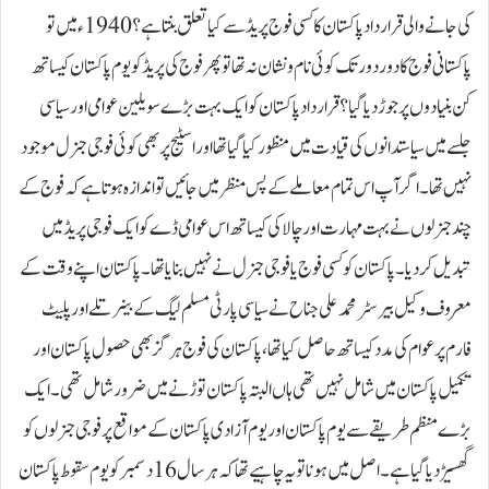
کی جانے والی قرارداد پاکستان کا کسی فوج پریڈ سے کیا تعلق بنتا ہے؟ 1940ء میں تو
پاکستانی فوج کا دور دور تک کوئی نام و نشان نہ تھا تو پھر فوج کی پریڈ کو یوم پاکستان کیساتھ
کن بنیادوں پر جوڑ دیا گیا؟ قرارداد پاکستان کو ایک بہت بڑے سویلین عوامی اور سیاسی
جلسے میں سیاستدانوں کی قیادت میں منظور کیا گیا تھا اور اسٹیج پربھی کوئی فوجی جنرل موجود
نہیں تھا۔ اگر آپ اس تمام معاملے کے پس منظر میں جائیں تو اندازہ ہوتا ہے کہ فوج کے
چند جنرلوں نے بہت مہارت اور چالاکی کیساتھ اس عوامی ڈے کو ایک فوجی پریڈ میں
تبدیل کر دیا۔ پاکستان کو کسی فوج یا فوجی جنرل نے نہیں بنایا تھا۔ پاکستان اپنے وقت کے
معروف وکیل بیرسٹر محمد علی جناح نے سیاسی پارٹی مسلم لیگ کے بینر تلے اور پلیٹ
فارم پر عوام کی مدد کیساتھ حاصل کیا تھا، پاکستان کی فوج ہر گز بھی حصول پاکستان اور
تکمیل پاکستان میں شامل نہیں تھی ہاں البتہ پاکستان توڑنے میں ضرور شامل تھی۔ ایک
بڑے منظم طریقے سے یوم پاکستان اور یوم آزادی پاکستان کے مواقع پر فوجی جنرلوں کو
گھسیڑ دیا گیا ہے۔ اصل میں ہونا تو یہ چاہیے تھا کہ ہر سال 16دسمبر کو یوم سقوط پاکستان