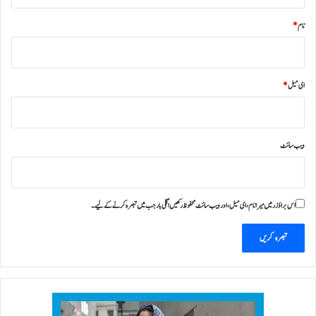
نام
*
ای میل
*
ویب‌ سائٹ
اس براؤزر میں میرا نام، ای میل، اور ویب سائٹ محفوظ رکھیں اگلی بار جب میں تبصرہ کرنے کےلیے۔