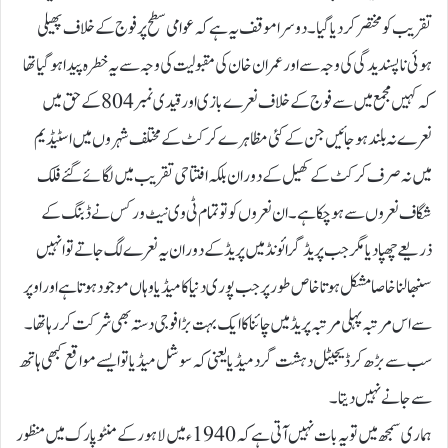
تقریب کو مختصر کر دیا گیا۔ دوسرا موقف یہ ہے کہ عوامی سطح پر فوج کے خلاف پھیلی
ہوئی ناپسندیدگی کی وجہ سے اور عمران خان کی مقبولیت کی وجہ سے یہ خطرہ پیدا ہو گیا تھا
کہ کہیں مجمع میں سے فوج کے خلاف نعرے بازی اور قیدی نمبر 804کے حق میں
نعرے نہ بلند ہو جائیں جن کے کئی مظاہرے کرکٹ کے مختلف شہروں میں اسٹیڈیم
میں نہ صرف کرکٹ کے کھیل کے دوران بلکہ افتتاحی تقریب میں لگائے گئے فلک
شگاف نعروں سے ہو چکا ہے۔ ان نعروں کو تو تمام ٹی وی نیٹ ورکس نے ڈبنگ کے
ذریعے چھپا دیا مگر جب پریڈ گرائونڈ میں پریڈ کے دوران یہ نعرے لگ جاتے تو انہیں
سنبھالنا خاصا مشکل ہوتا خاص طور پر جب پوری دنیا کا میڈیا وہاں موجود ہوتا ہے اور اوپر
سے اس مرتبہ پہلی مرتبہ پریڈ میں چائنا کاایک بہت بڑا فوجی دستہ بھی شرکت کررہا تھا۔
سب سے بڑھ کر ڈیجیٹل دہشت گرد میڈیا یعنی کہ سوشل میڈیا تو ایسے مواقع کبھی ہاتھ
سے جانے نہیں دیتا۔
ہماری سمجھ میں تو یہ بات نہیں آتی ہے کہ 1940ء میں لاہور کے منٹو پارک میں منظور