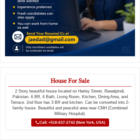
House For Sale
2 Story beautiful house located on Harley Street, Rawalpindi,
Pakistan. 6 BR, 6 Bath, Living Room, Kitchen, Dining Area, and
Terrace. 2nd floor has 3 BR and kitchen. Can be converted into 2-
family house. Beautiful and peaceful area near CMH (Combined
Military Hospital).
Call: +516-637-2742 (New York, USA)