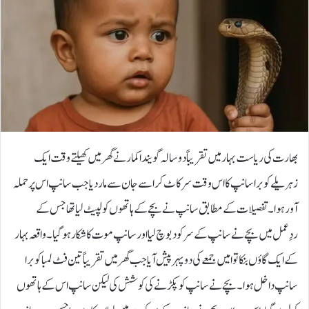
بھارت کی ریاست بہار میں تقریباً دو سالہ گویندا کمار نے گھر میں کھیلتے وقت ایک
زہریلے کوبرا سانپ کا اس وقت سر کاٹ کر اسے جان سے مار دیا جب سانپ اس پر حملہ
آور ہوا۔تفصیلات کے مطابق سانپ نے بچے کے ہاتھوں کو لپیٹ لیا تھا جس کے
ردِعمل میں بچے نے سانپ کے سر کو دبوچ لیا اور سانپ موت کا شکار ہو گیا۔واقعہ بہار
کے ایک گاؤں بنکاتوا میں جمعے کی دوپہر پیش آیا جب گھر میں تقریباً تین فٹ لمبا کوبرا
سانپ داخل ہوا۔بچے نے سانپ کو پکڑنے کی کوشش کی لیکن سانپ اس کے ہاتھوں