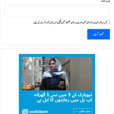
ویب‌ سائٹ
اس براؤزر میں میرا نام، ای میل، اور ویب سائٹ محفوظ رکھیں اگلی بار جب میں تبصرہ کرنے کےلیے۔