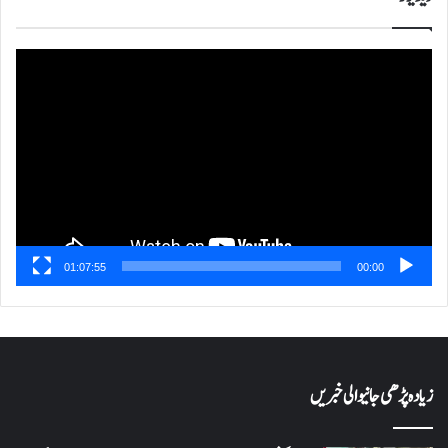
ویڈیو
پلیئر
01:07:55
00:00
زیادہ پڑھی جانیوالی خبریں