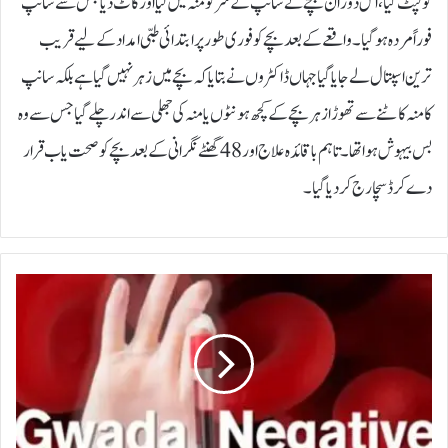
کو لپٹ گیا، اس دوران بچے نے سانپ کے سر کو منہ میں لیا اور کاٹ دیا جس سے سانپ
فوراً مردہ ہو گیا۔واقعے کے بعد بچے کو فوری طور پر ابتدائی طبی امداد کے لیے قریب‌
ترین اسپتال لے جایا گیا جہاں ڈاکٹروں نے بتایا کہ بچے میں زہر نہیں گیا ہے بلکہ سانپ
کا منہ کاٹنے سے تھوڑا زہر بچے کے کچھ ہونٹوں یا منہ کی جھلی سے اندر چلے گیا جس سے وہ
بس بیہوش ہوا تھا۔تاہم باقائدہ علاج اور 48 گھنٹے نگرانی کے بعد بچے کو صحت یاب قرار
دے کر ڈسچارج کر دیا گیا۔
ف
ر
ا
ن
س
ی
س
ی