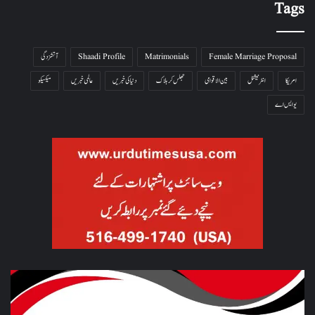
Tags
Female Marriage Proposal
Matrimonials
Shaadi Profile
آتشزدگی
امریکا
انٹرنیشنل
بین الاقوامی
جھلس کر ہلاک
دنیا کی خبریں
عالمی خبریں
میکسیکو
یو ایس اے