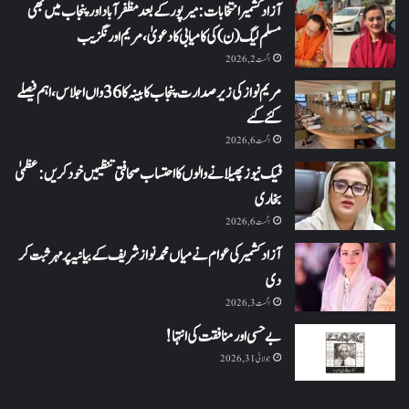
آزاد کشمیر انتخابات: میرپور کے بعد مظفرآباد اور پنجاب میں بھی
مسلم لیگ (ن) کی کامیابی کا دعویٰ، مریم اورنگزیب
اگست 2, 2026
مریم نواز کی زیر صدارت پنجاب کابینہ کا 36واں اجلاس،اہم فیصلے
کئے گئے
اگست 6, 2026
فیک نیوز پھیلانے والوں کا احتساب صحافتی تنظیمیں خود کریں: عظمیٰ
بخاری
اگست 6, 2026
آزاد کشمیر کی عوام نے میاں محمد نواز شریف کے بیانیہ پر مہر ثبت کر
دی
اگست 3, 2026
بے حسی اور منافقت کی انتہا !
جولائی 31, 2026