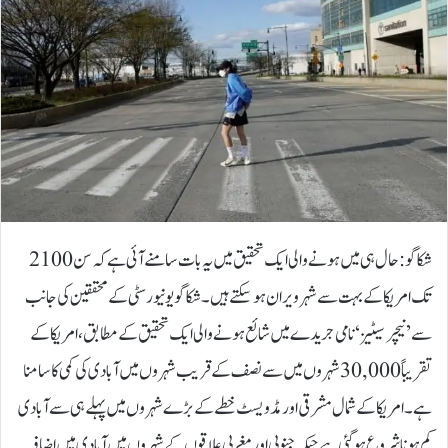
شکاگو: حال ہی میں ہونے والی ایک تحقیق میں یہ بات سامنے آئی ہے کہ سن 2100
تک امریکا کے بہت سے شہر ویران ہوسکتے ہیں۔ شکاگو یونیورسٹی کے محققین کی جانب
سے ’نیچر سیٹیز‘ نامی جریدے میں شائع ہونے والی ایک تحقیق کے مطابق، امریکا کے
تقریباً 30,000 شہروں میں سے نصف کے قریب شہروں میں آبادی کی کمی کا سامنا
ہے۔امریکا کے شمال مشرقی اور مڈویسٹ خطے کے بڑے شہروں میں پہلے ہی سے آبادی
کم ہونا شروع ہوگئی ہے جبکہ جنوبی اور مغربی علاقوں کے شہروں میں آبادی میں اضافہ