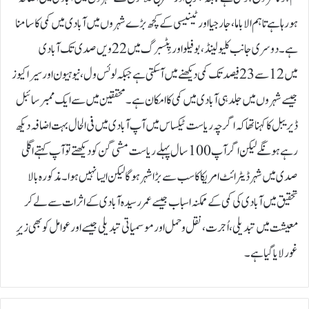
ہو رہا ہے تاہم الاباما، جارجیا اور ٹینیسی کے کچھ بڑے شہروں میں آبادی میں کمی کا سامنا
ہے۔دوسری جانب کلیولینڈ، بوفیلو اور پِٹسبرگ میں 22ویں صدی تک آبادی
میں 12 سے 23 فیصد تک کمی دیکھنے میں آسکتی ہے جبکہ لوئس ول، نیو ہیون اور سیراکیوز
جیسے شہروں میں جلد ہی آبادی میں کمی کا امکان ہے۔محققین میں سے ایک ممبر سائبل
ڈیریبل کا کہنا تھا کہ اگرچہ ریاست ٹیکساس میں آپ آبادی میں فی الحال بہت اضافہ دیکھ
رہے ہونگے لیکن اگر آپ 100 سال پہلے ریاست مشی گن کو دیکھتے تو آپ کہتے اگلی
صدی میں شہر ڈیٹرائٹ امریکا کا سب سے بڑا شہر ہوگا لیکن ایسا نہیں ہوا۔مذکورہ بالا
تحقیق میں آبادی کی کمی کے ممکنہ اسباب جیسے عمر رسیدہ آبادی کے اثرات سے لے کر
معیشت میں تبدیلی، اُجرت، نقل و حمل اور موسمیاتی تبدیلی جیسے اور عوامل کو بھی زیرِ
غور لایا گیا ہے۔