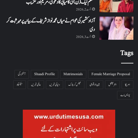
مسلم لیگ (ن) کی کامیابی کا دعویٰ، مریم اورنگزیب
اگست 2, 2026
آزاد کشمیر کی عوام نے میاں محمد نواز شریف کے بیانیہ پر مہر ثبت کر
دی
اگست 3, 2026
Tags
Female Marriage Proposal
Matrimonials
Shaadi Profile
آتشزدگی
امریکا
انٹرنیشنل
بین الاقوامی
جھلس کر ہلاک
دنیا کی خبریں
عالمی خبریں
میکسیکو
یو ایس اے