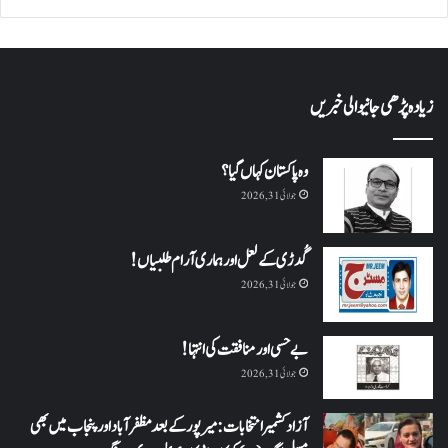
زیادہ پڑھی جانیوالی خبریں
وہ پاکستان کہاں گیا؟
جولائی 31, 2026
گُدڑی کے لعل اور ہماری آرام طلبیاں!
جولائی 31, 2026
بے حسی اور منافقت کی انتہا !
جولائی 31, 2026
آزاد کشمیر انتخابات: میرپور کے بعد مظفرآباد اور پنجاب میں بھی