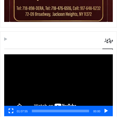
ویڈیوز
ویڈیو
پلیئر
01:07:55
00:00