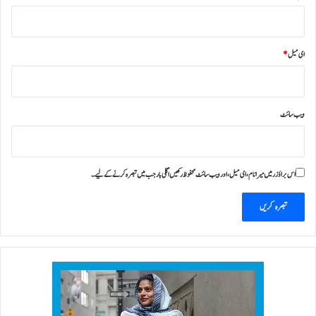
ای میل
*
ویب‌ سائٹ
اس براؤزر میں میرا نام، ای میل، اور ویب سائٹ محفوظ رکھیں اگلی بار جب میں تبصرہ کرنے کےلیے۔