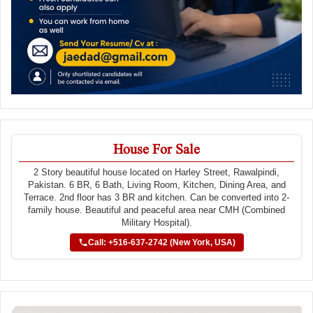
House For Sale
2 Story beautiful house located on Harley Street, Rawalpindi,
Pakistan. 6 BR, 6 Bath, Living Room, Kitchen, Dining Area, and
Terrace. 2nd floor has 3 BR and kitchen. Can be converted into 2-
family house. Beautiful and peaceful area near CMH (Combined
Military Hospital).
Call: +516-637-2742 (New York, USA)