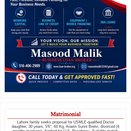
Matrimonial
Lahore family seeks proposal for USMLE-qualified Doctor
daughter, 30 years, 5'6", 60 Kg, Araein Sunni Brelvi, divorced (4
months marriage). Applied for U.S. Residency. Suitable match: